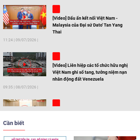
[Video] Dấu ấn kết nối Việt Nam -
Malaysia của Đại sứ Dato' Tan Yang
Thai
11:24
|
09/07/2026
[Video] Liên hiệp các tổ chức hữu nghị
Việt Nam ghi sổ tang, tưởng niệm nạn
nhân động đất Venezuela
09:35
|
08/07/2026
[Video] Trẻ em Đông Á cùng kiến tạo
giải pháp cho những thách thức chung
Cần biết
17:44
|
27/06/2026