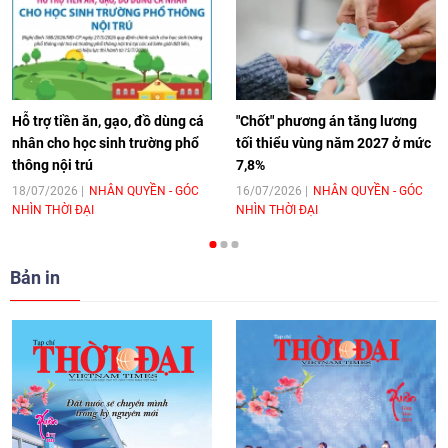
[Video] Âm nhạc flamenco gắn kết văn
hoá Việt Nam - Tây Ban Nha
11:10
|
17/06/2026
Hỗ trợ tiền ăn, gạo, đồ dùng cá
"Chốt" phương án tăng lương
nhân cho học sinh trường phổ
tối thiểu vùng năm 2027 ở mức
thông nội trú
7,8%
[Video] Trao tặng Kỷ niệm chương "Vì
hòa bình, hữu nghị giữa các dân tộc"
18/07/2026
NHÂN QUYỀN - GÓC
16/07/2026
NHÂN QUYỀN - GÓC
NHÌN THỜI ĐẠI
NHÌN THỜI ĐẠI
cho Đại sứ Hungary tại Việt Nam
17:25
|
13/06/2026
Bản in
[Video] Nhân dân Việt Nam luôn trân
trọng tình cảm của nước Nga
08:02
|
13/06/2026