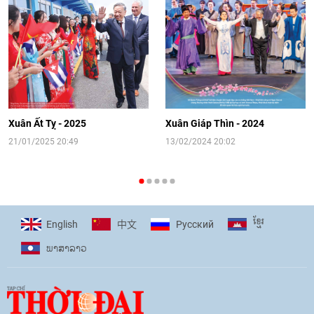
Video: Cơ hội giao lưu quốc tế cho học
sinh Việt Nam tại trại hè Artek
14:41
|
12/06/2026
[Video] Đối ngoại nhân dân Thủ đô
hướng tới kết nối hiệu quả nguồn lực
người Việt Nam ở nước ngoài
Xuân Ất Tỵ - 2025
Xuân Giáp Thìn - 2024
16:58
|
10/06/2026
21/01/2025 20:49
13/02/2024 20:02
[Video] Plan International đồng hành
cùng thanh thiếu nhi tiên phong ứng
ខ្មែរ
English
Pусский
中文
phó với biến đổi khí hậu
ພາ​ສາ​ລາວ
17:07
|
09/06/2026
[Video] Lào dành ưu tiên hàng đầu cho