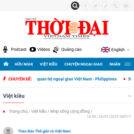
Podcast
Videos
Quảng cáo
English
HỮU NGHỊ
VIỆT KIỀU
CHUYỆN NGOẠI GIAO
NHÂN QUYỀN 
lập quan hệ ngoại giao Việt Nam - Philippines
CHUYÊN ĐỀ:
500 ngày đêm tìm kiế
Việt kiều
Trang chủ
Việt kiều
Nhịp sống cộng đồng
16:59 | 26/01/2023 GMT+7
Theo Báo Thế giới và Việt Nam