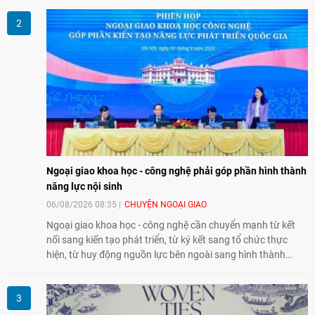
giao lưu nhân dân trong chặng đường nửa thế kỷ quan hệ
song phương.
Ngoại giao khoa học - công nghệ phải góp phần hình thành
năng lực nội sinh
06/08/2026 08:35
CHUYỆN NGOẠI GIAO
Ngoại giao khoa học - công nghệ cần chuyển mạnh từ kết
nối sang kiến tạo phát triển, từ ký kết sang tổ chức thực
hiện, từ huy động nguồn lực bên ngoài sang hình thành
năng lực nội sinh, qua đó góp phần đưa khoa học, công
nghệ, đổi mới sáng tạo và chuyển đổi số trở thành động lực
phát triển đất nước.