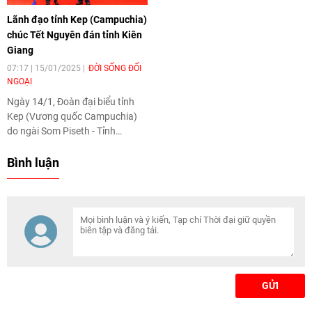
công tác chuẩn bị cho chuyến
“Tết Cộng đồng - Xuân Quê
Lãnh đạo tỉnh Kep (Campuchia)
thăm Việt Nam của đoàn Hội
hương Ất Tỵ 2025”.
chúc Tết Nguyên đán tỉnh Kiên
đồng Liên bang Nga và trao đổi
Giang
các nội dung hợp tác nghị viện
trong thời gian tới.
07:17 | 15/01/2025
ĐỜI SỐNG ĐỐI
NGOẠI
Ngày 14/1, Đoàn đại biểu tỉnh
Kep (Vương quốc Campuchia)
do ngài Som Piseth - Tỉnh
trưởng tỉnh Kep dẫn đầu đoàn
sang thăm và chúc Tết Nguyên
Bình luận
đán Ất Tỵ năm 2025 tỉnh Kiên
Giang.
GỬI