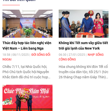
Thúc đẩy hợp tác liên nghị viện
Không khí Tết sum vầy giữa tiết
Việt Nam – Liên bang Nga
trời giá lạnh của New York
18:58 | 08/11/2025
ĐỜI SỐNG ĐỐI
06:30 | 27/01/2025
NHỊP SỐNG
NGOẠI
CỘNG ĐỒNG
Chiều 7/11, tại Nhà Quốc hội,
Hòa chung không khí đón Tết cổ
Phó Chủ tịch Quốc hội Nguyễn
truyền của dân tộc, tối 25/1 (tức
Khắc Định đã chủ trì cuộc họp
26 tháng Chạp năm Giáp Thìn),
trực tuyến giữa Nhóm Nghị sĩ
tại đảo Roosevelt, thành phố
hữu nghị Việt Nam – Liên bang
New York (Mỹ), Phái đoàn
Nga của Quốc hội Việt Nam và
Thường trực Việt Nam tại Liên
Nhóm hợp tác với Quốc hội Việt
hợp quốc (LHQ) và Lãnh sự
Nam thuộc Hội đồng Liên bang
quán Việt Nam tại New York đã
Nga. Cuộc gặp nhằm thảo luận
long trọng tổ chức chương trình