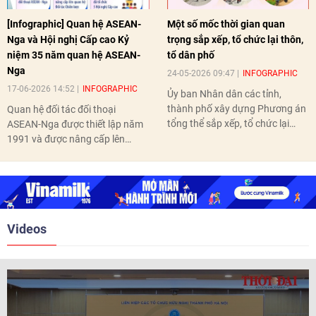
[Infographic] Quan hệ ASEAN-
Một số mốc thời gian quan
Nga và Hội nghị Cấp cao Kỷ
trọng sắp xếp, tổ chức lại thôn,
niệm 35 năm quan hệ ASEAN-
tổ dân phố
Nga
24-05-2026 09:47
INFOGRAPHIC
17-06-2026 14:52
INFOGRAPHIC
Ủy ban Nhân dân các tỉnh,
thành phố xây dựng Phương án
Quan hệ đối tác đối thoại
tổng thể sắp xếp, tổ chức lại
ASEAN-Nga được thiết lập năm
thôn, tổ dân phố hoàn thành
1991 và được nâng cấp lên
trước ngày 10/6/2026.
quan hệ Đối tác chiến lược năm
2018. Hai bên đã tổ chức 5 Hội
nghị Cấp cao vào các năm 2005,
2010, 2016, 2018, 2021.
Videos