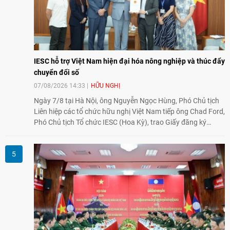
IESC hỗ trợ Việt Nam hiện đại hóa nông nghiệp và thúc đẩy
chuyển đổi số
07/08/2026 14:33
HỮU NGHỊ
Ngày 7/8 tại Hà Nội, ông Nguyễn Ngọc Hùng, Phó Chủ tịch
Liên hiệp các tổ chức hữu nghị Việt Nam tiếp ông Chad Ford,
Phó Chủ tịch Tổ chức IESC (Hoa Kỳ), trao Giấy đăng ký
thành lập Văn phòng Đại diện của IESC tại Việt Nam và trao
đổi về định hướng triển khai Dự án "Mở rộng Thương mại
Nông nghiệp và An toàn thực phẩm Hoa Kỳ - Việt Nam",
hướng tới thúc đẩy chuyển đổi số, hiện đại hóa nông nghiệp
và mở rộng hợp tác phát triển giữa hai nước.