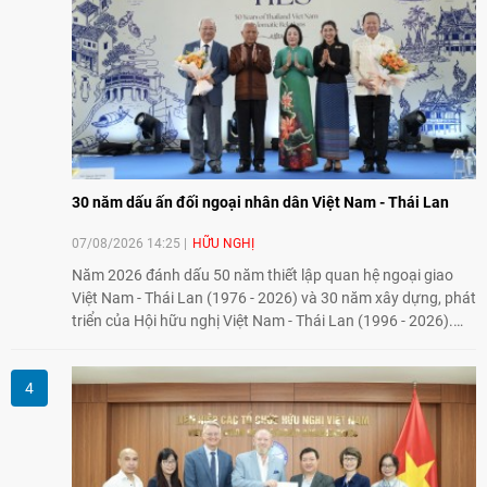
30 năm dấu ấn đối ngoại nhân dân Việt Nam - Thái Lan
07/08/2026 14:25
HỮU NGHỊ
Năm 2026 đánh dấu 50 năm thiết lập quan hệ ngoại giao
Việt Nam - Thái Lan (1976 - 2026) và 30 năm xây dựng, phát
triển của Hội hữu nghị Việt Nam - Thái Lan (1996 - 2026).
Trong dòng chảy quan hệ hai nước, Hội đã kiên trì vun đắp
tình hữu nghị, đồng thời từng bước mở rộng hoạt động từ
giao lưu truyền thống sang kết nối địa phương, doanh
nghiệp, giáo dục, văn hóa và thế hệ trẻ, góp phần tăng
cường sự hiểu biết và hợp tác giữa nhân dân hai nước.