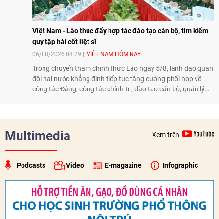
Việt Nam - Lào thúc đẩy hợp tác đào tạo cán bộ, tìm kiếm
quy tập hài cốt liệt sĩ
06/08/2026 08:29
VIỆT NAM HÔM NAY
Trong chuyến thăm chính thức Lào ngày 5/8, lãnh đạo quân
đội hai nước khẳng định tiếp tục tăng cường phối hợp về
công tác Đảng, công tác chính trị, đào tạo cán bộ, quản lý
biên giới và tìm kiếm, quy tập hài cốt liệt sĩ, góp phần làm
sâu sắc hơn quan hệ hữu nghị đặc biệt Việt Nam - Lào.
Multimedia
Xem trên
Podcasts
Video
E-magazine
Infographic