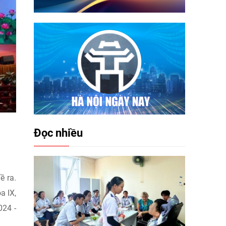
Đọc nhiều
ề ra.
a IX,
024 -