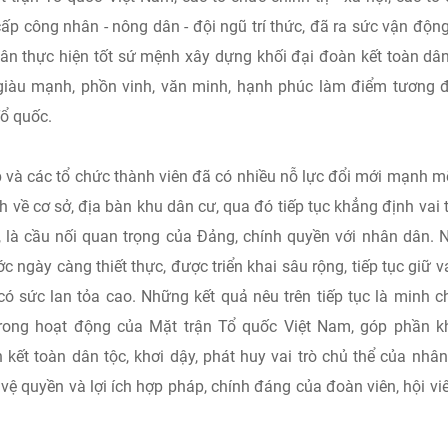
cấp công nhân - nông dân - đội ngũ trí thức, đã ra sức vận động
ân thực hiện tốt sứ mệnh xây dựng khối đại đoàn kết toàn dân
, giàu mạnh, phồn vinh, văn minh, hạnh phúc làm điểm tương 
Tổ quốc.
 và các tổ chức thành viên đã có nhiều nỗ lực đổi mới mạnh m
ề cơ sở, địa bàn khu dân cư, qua đó tiếp tục khẳng định vai t
, là cầu nối quan trọng của Đảng, chính quyền với nhân dân. 
 ngày càng thiết thực, được triển khai sâu rộng, tiếp tục giữ va
 có sức lan tỏa cao. Những kết quả nêu trên tiếp tục là minh 
 trong hoạt động của Mặt trận Tổ quốc Việt Nam, góp phần 
kết toàn dân tộc, khơi dậy, phát huy vai trò chủ thể của nhâ
o vệ quyền và lợi ích hợp pháp, chính đáng của đoàn viên, hội vi