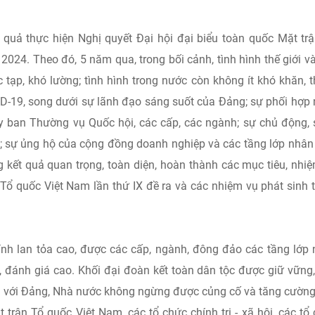
 quả thực hiện Nghị quyết Đại hội đại biểu toàn quốc Mặt tr
2024. Theo đó, 5 năm qua, trong bối cảnh, tình hình thế giới v
 tạp, khó lường; tình hình trong nước còn không ít khó khăn, 
ID-19, song dưới sự lãnh đạo sáng suốt của Đảng; sự phối hợp
Ủy ban Thường vụ Quốc hội, các cấp, các ngành; sự chủ động,
ên; sự ủng hộ của cộng đồng doanh nghiệp và các tầng lớp nhân
g kết quả quan trọng, toàn diện, hoàn thành các mục tiêu, nhi
 Tổ quốc Việt Nam lần thứ IX đề ra và các nhiệm vụ phát sinh 
tính lan tỏa cao, được các cấp, ngành, đông đảo các tầng lớp
 đánh giá cao. Khối đại đoàn kết toàn dân tộc được giữ vững
n với Đảng, Nhà nước không ngừng được củng cố và tăng cường
t trận Tổ quốc Việt Nam, các tổ chức chính trị - xã hội, các tổ