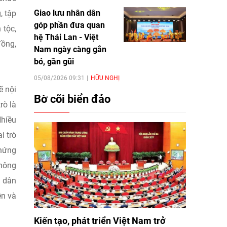
Giao lưu nhân dân
, tập
góp phần đưa quan
 tộc,
hệ Thái Lan - Việt
đồng,
Nam ngày càng gắn
bó, gần gũi
05/08/2026 09:31
HỮU NGHỊ
ẽ nội
Bờ cõi biển đảo
rò là
Nhiều
i trò
chứng
không
n dân
ên và
Kiến tạo, phát triển Việt Nam trở