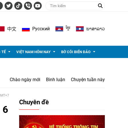
ខ្មែរ
ພາ​ສາ​ລາວ
Pусский
中文
 TẾ
VIỆT NAM HÔM NAY
BỜ CÕI BIỂN ĐẢO
Chào ngày mới
Bình luận
Chuyện tuần này
 GMT+7
Chuyên đề
 6