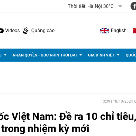
Thời tiết:
Hà Nội 30°C
Videos
Quảng cáo
English
O
NHÂN QUYỀN - GÓC NHÌN THỜI ĐẠI
GIA ĐÌNH VIỆT
QUỐC
13:39 | 18/10/2024
ốc Việt Nam: Đề ra 10 chỉ tiêu,
 trong nhiệm kỳ mới