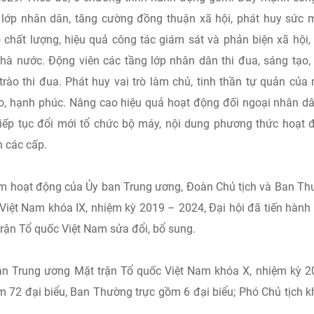
g lớp nhân dân, tăng cường đồng thuận xã hội, phát huy sức
 chất lượng, hiệu quả công tác giám sát và phản biện xã hội,
hà nước. Động viên các tầng lớp nhân dân thi đua, sáng tạo,
rào thi đua. Phát huy vai trò làm chủ, tinh thần tự quản của
o, hạnh phúc. Nâng cao hiệu quả hoạt động đối ngoại nhân d
iếp tục đổi mới tổ chức bộ máy, nội dung phương thức hoạt 
n các cấp.
ểm hoạt động của Ủy ban Trung ương, Đoàn Chủ tịch và Ban T
Việt Nam khóa IX, nhiệm kỳ 2019 – 2024, Đại hội đã tiến hành
trận Tổ quốc Việt Nam sửa đổi, bổ sung.
ban Trung ương Mặt trận Tổ quốc Việt Nam khóa X, nhiệm kỳ 2
 72 đại biểu, Ban Thường trực gồm 6 đại biểu; Phó Chủ tịch 