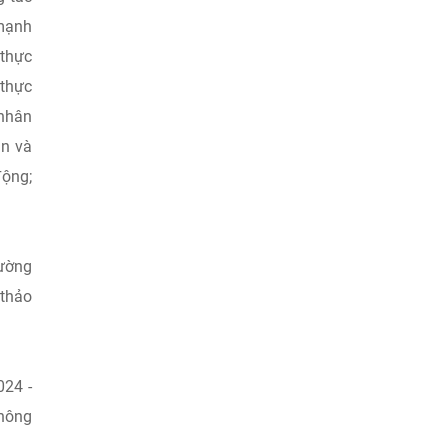
 mạnh
 thực
 thực
 nhân
ân và
động;
hường
 thảo
024 -
không