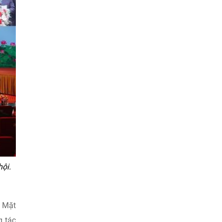
ội.
a Mặt
g tác