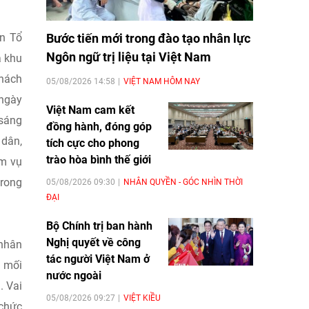
Bước tiến mới trong đào tạo nhân lực
ận Tổ
Ngôn ngữ trị liệu tại Việt Nam
à khu
thách
05/08/2026 14:58
VIỆT NAM HÔM NAY
 ngày
Việt Nam cam kết
 sáng
đồng hành, đóng góp
 dân,
tích cực cho phong
trào hòa bình thế giới
ệm vụ
trong
05/08/2026 09:30
NHÂN QUYỀN - GÓC NHÌN THỜI
ĐẠI
Bộ Chính trị ban hành
Nghị quyết về công
 nhân
tác người Việt Nam ở
, mối
nước ngoài
. Vai
05/08/2026 09:27
VIỆT KIỀU
 chức