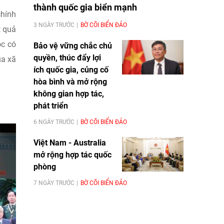
thành quốc gia biển mạnh
chính
3 NGÀY TRƯỚC
BỜ CÕI BIỂN ĐẢO
t quả
ộc có
Bảo vệ vững chắc chủ
quyền, thúc đẩy lợi
ủa xã
ích quốc gia, củng cố
hòa bình và mở rộng
không gian hợp tác,
phát triển
6 NGÀY TRƯỚC
BỜ CÕI BIỂN ĐẢO
Việt Nam - Australia
mở rộng hợp tác quốc
phòng
7 NGÀY TRƯỚC
BỜ CÕI BIỂN ĐẢO