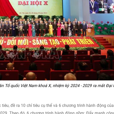
n Tổ quốc Việt Nam khoá X, nhiệm kỳ 2024 - 2029 ra mắt Đại h
tiêu, đề ra 10 chỉ tiêu cụ thể và 6 chương trình hành động củ
2029. Theo đó, 6 chương trình hành động gồm: Đẩy mạnh côn