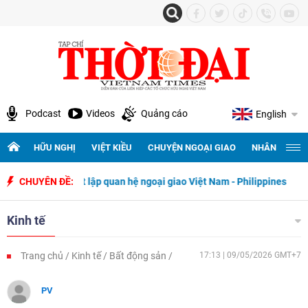
Podcast
Videos
Quảng cáo
English
HỮU NGHỊ
VIỆT KIỀU
CHUYỆN NGOẠI GIAO
NHÂN QUYỀN 
 ngày thiết lập quan hệ ngoại giao Việt Nam - Philippines
CHUYÊN ĐỀ:
500 ngà
Kinh tế
Trang chủ
Kinh tế
Bất động sản
17:13 | 09/05/2026 GMT+7
PV