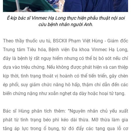
Ê-kíp bác sĩ Vinmec Hạ Long thực hiện phẫu thuật nội soi
cứu bệnh nhân người Anh.
Theo thầy thuốc ưu tú, BSCKII Phạm Việt Hùng - Giám đốc
Trung tâm Tiêu hóa, Bệnh viện Đa khoa Vinmec Hạ Long,
đây là bệnh lý rất nguy hiểm nhưng có thể bị bỏ sót nếu chỉ
dựa vào triệu chứng. Nếu không được phát hiện và can thiệp
kịp thời, tình trạng thoát vị hoành có thể tiến triển, gây chèn
ép phổi, suy giảm chức năng hô hấp, thậm chí dẫn đến các
biến chứng nặng như xoắn nghẹt dạ dày hoặc hoại tử tạng.
Bác sĩ Hùng phân tích thêm: “Nguyên nhân chủ yếu xuất
phát từ tình trạng béo phì kéo dài thừa. Mỡ thừa làm gia
tăng áp lực trong ổ bụng, từ đó đẩy các tạng qua lỗ cơ