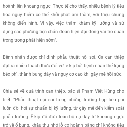
hoành lên khoang ngực. Thực tế cho thấy, nhiều bệnh lý tiêu
hóa nguy hiểm có thể khởi phát âm thầm, với triệu chứng
không điển hình. Vì vậy, việc thăm khám kỹ lưỡng và sử
dụng các phương tiện chẩn đoán hiện đại đóng vai trò quan
trọng trong phát hiện sớm”.
Bệnh nhân được chỉ định phẫu thuật nội soi. Ca can thiệp
đặt ra nhiều thách thức đối với ê-kíp bởi bệnh nhân thể trạng
béo phì, thành bụng dày và nguy cơ cao khi gây mê hồi sức.
Chia sẻ về quá trình can thiệp, bác sĩ Phạm Việt Hùng cho
biết: “Phẫu thuật nội soi trong những trường hợp béo phì
luôn đòi hỏi sự chuẩn bị kỹ lưỡng, từ gây mê đến kiểm soát
phẫu trường. Ê-kíp đã đưa toàn bộ dạ dày từ khoang ngực
trở về ổ bụng, khâu thu nhỏ lỗ cơ hoành bằng chỉ không tiêu