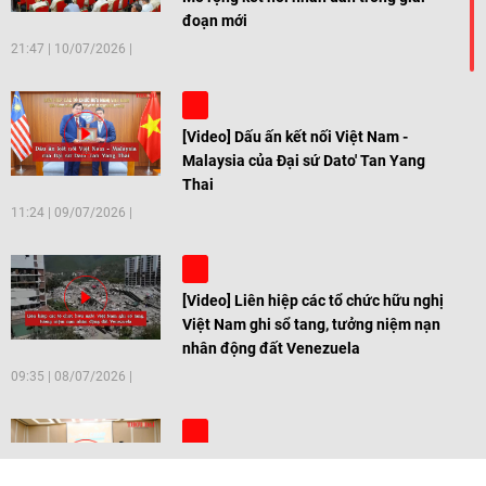
đoạn mới
21:47
|
10/07/2026
[Video] Dấu ấn kết nối Việt Nam -
Malaysia của Đại sứ Dato' Tan Yang
Thai
11:24
|
09/07/2026
[Video] Liên hiệp các tổ chức hữu nghị
Việt Nam ghi sổ tang, tưởng niệm nạn
nhân động đất Venezuela
09:35
|
08/07/2026
[Video] Trẻ em Đông Á cùng kiến tạo