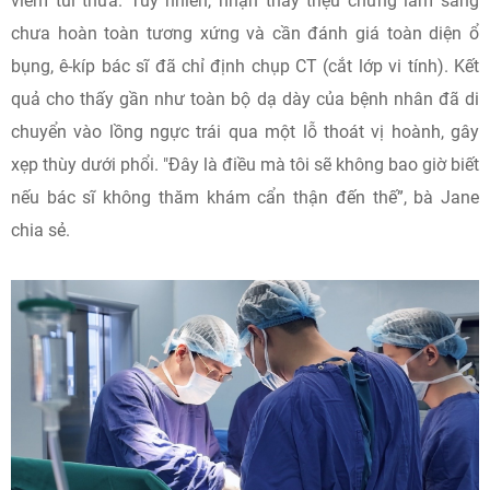
viêm túi thừa. Tuy nhiên, nhận thấy triệu chứng lâm sàng
chưa hoàn toàn tương xứng và cần đánh giá toàn diện ổ
bụng, ê-kíp bác sĩ đã chỉ định chụp CT (cắt lớp vi tính). Kết
quả cho thấy gần như toàn bộ dạ dày của bệnh nhân đã di
chuyển vào lồng ngực trái qua một lỗ thoát vị hoành, gây
xẹp thùy dưới phổi. "Đây là điều mà tôi sẽ không bao giờ biết
nếu bác sĩ không thăm khám cẩn thận đến thế”, bà Jane
chia sẻ.