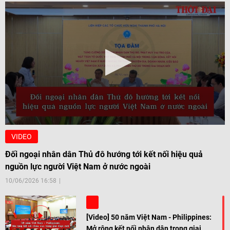
VIDEO
Đối ngoại nhân dân Thủ đô hướng tới kết nối hiệu quả
nguồn lực người Việt Nam ở nước ngoài
10/06/2026 16:58
[Video] 50 năm Việt Nam - Philippines:
Mở rộng kết nối nhân dân trong giai