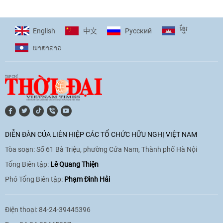
giải pháp cho những thách thức chung
17:44
|
27/06/2026
ខ្មែរ
English
Pусский
中文
ພາ​ສາ​ລາວ
[Video] Âm nhạc flamenco gắn kết văn
hoá Việt Nam - Tây Ban Nha
11:10
|
17/06/2026
[Video] Trao tặng Kỷ niệm chương "Vì
hòa bình, hữu nghị giữa các dân tộc"
DIỄN ĐÀN CỦA LIÊN HIỆP CÁC TỔ CHỨC HỮU NGHỊ VIỆT NAM
cho Đại sứ Hungary tại Việt Nam
Tòa soạn: Số 61 Bà Triệu, phường Cửa Nam, Thành phố Hà Nội
17:25
|
13/06/2026
Tổng Biên tập:
Lê Quang Thiện
Phó Tổng Biên tập:
Phạm Đình Hải
[Video] Nhân dân Việt Nam luôn trân
trọng tình cảm của nước Nga
Điện thoại: 84-24-39445396
08:02
|
13/06/2026