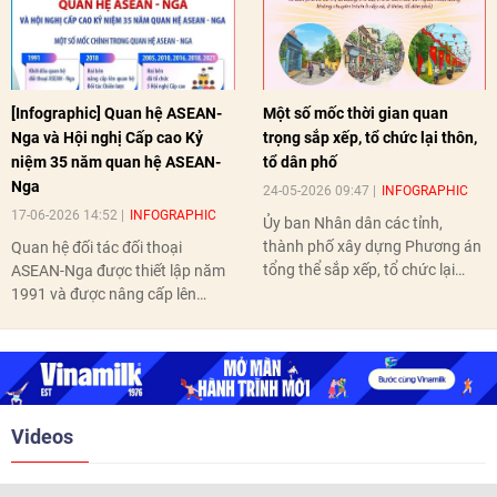
[Infographic] Quan hệ ASEAN-
Một số mốc thời gian quan
Nga và Hội nghị Cấp cao Kỷ
trọng sắp xếp, tổ chức lại thôn,
niệm 35 năm quan hệ ASEAN-
tổ dân phố
Nga
24-05-2026 09:47
INFOGRAPHIC
17-06-2026 14:52
INFOGRAPHIC
Ủy ban Nhân dân các tỉnh,
thành phố xây dựng Phương án
Quan hệ đối tác đối thoại
tổng thể sắp xếp, tổ chức lại
ASEAN-Nga được thiết lập năm
thôn, tổ dân phố hoàn thành
1991 và được nâng cấp lên
trước ngày 10/6/2026.
quan hệ Đối tác chiến lược năm
2018. Hai bên đã tổ chức 5 Hội
nghị Cấp cao vào các năm 2005,
2010, 2016, 2018, 2021.
Videos