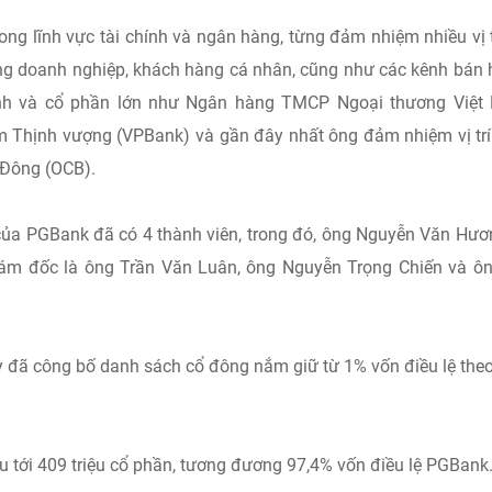
g lĩnh vực tài chính và ngân hàng, từng đảm nhiệm nhiều vị t
àng doanh nghiệp, khách hàng cá nhân, cũng như các kênh bán
anh và cổ phần lớn như Ngân hàng TMCP Ngoại thương Việt
 Thịnh vượng (VPBank) và gần đây nhất ông đảm nhiệm vị tr
Đông (OCB).
của PGBank đã có 4 thành viên, trong đó, ông Nguyễn Văn Hươ
ám đốc là ông Trần Văn Luân, ông Nguyễn Trọng Chiến và ô
 đã công bố danh sách cổ đông nắm giữ từ 1% vốn điều lệ the
u tới 409 triệu cổ phần, tương đương 97,4% vốn điều lệ PGBank