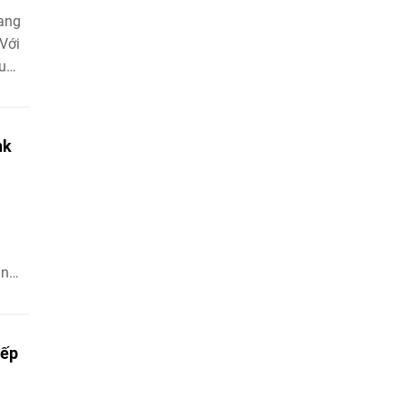
đang
 Với
u
 mực
nk
ản
m.
xếp