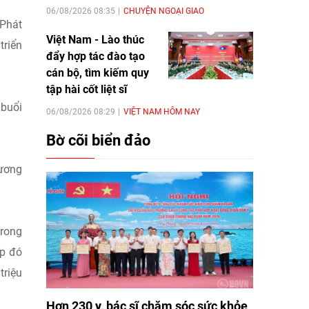
06/08/2026 08:35
CHUYỆN NGOẠI GIAO
 Phát
Việt Nam - Lào thúc
triển
đẩy hợp tác đào tạo
cán bộ, tìm kiếm quy
tập hài cốt liệt sĩ
 buổi
06/08/2026 08:29
VIỆT NAM HÔM NAY
Bờ cõi biển đảo
tương
Trong
ếp đó
triệu
Hơn 230 y, bác sĩ chăm sóc sức khỏe