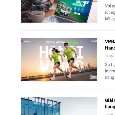
Với q
rút n
kết q
ngày 
trườn
mới v
VPBa
Hano
14:35 
Sự hợ
Inter
nâng 
phẩm 
Giải
hạng
14:00 