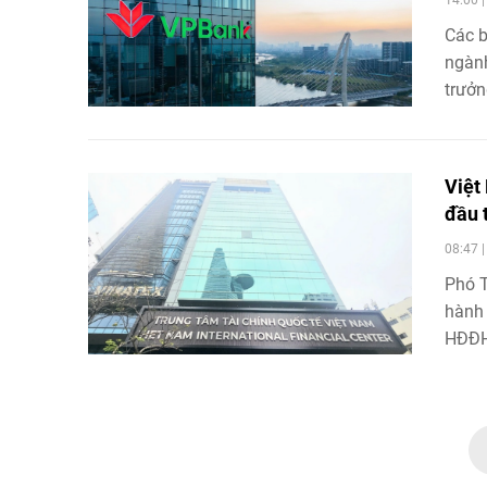
Các b
ngành
trưởn
Việt
đầu 
08:47 
Phó T
hành 
HĐĐH
này 