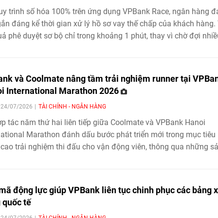
uy trình số hóa 100% trên ứng dụng VPBank Race, ngân hàng 
gắn đáng kể thời gian xử lý hồ sơ vay thế chấp của khách hàng.
uả phê duyệt sơ bộ chỉ trong khoảng 1 phút, thay vì chờ đợi nhiề
như trước đây, VPBank trở thành ngân hàng tiên phong trên thị
g cung cấp luồng duyệt vay thế chấp siêu nhanh, mở ra chuẩn
ề trải nghiệm tài chính hiện đại.
nk và Coolmate nâng tầm trải nghiệm runner tại VPBa
i International Marathon 2026
| 24/07/2026
TÀI CHÍNH - NGÂN HÀNG
p tác năm thứ hai liên tiếp giữa Coolmate và VPBank Hanoi
national Marathon đánh dấu bước phát triển mới trong mục tiêu
cao trải nghiệm thi đấu cho vận động viên, thông qua những s
được nghiên cứu dành riêng cho điều kiện chạy bộ tại Việt Na
 mã động lực giúp VPBank liên tục chinh phục các bảng 
 quốc tế
| 24/07/2026
TÀI CHÍNH - NGÂN HÀNG