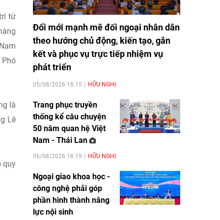
rí từ
Đổi mới mạnh mẽ đối ngoại nhân dân
 hàng
theo hướng chủ động, kiến tạo, gắn
 Nam
kết và phục vụ trực tiếp nhiệm vụ
í Phó
phát triển
05/08/2026 16:15
HỮU NGHỊ
ng là
Trang phục truyền
thống kể câu chuyện
ng Lê
50 năm quan hệ Việt
Nam - Thái Lan
06/08/2026 16:19
HỮU NGHỊ
o quy
Ngoại giao khoa học -
công nghệ phải góp
phần hình thành năng
.
lực nội sinh