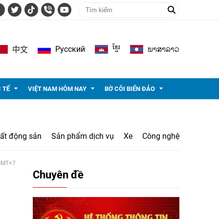
ខ្មែរ
ພາ​ສາ​ລາວ
Pусский
中文
 TẾ
VIỆT NAM HÔM NAY
BỜ CÕI BIỂN ĐẢO
ất động sản
Sản phẩm dịch vụ
Xe
Công nghệ
 GMT+7
Chuyên đề