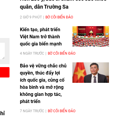
quân, dân Trường Sa
2 GIỜ 9 PHÚT
BỜ CÕI BIỂN ĐẢO
Kiến tạo, phát triển
Việt Nam trở thành
quốc gia biển mạnh
4 NGÀY TRƯỚC
BỜ CÕI BIỂN ĐẢO
Bảo vệ vững chắc chủ
quyền, thúc đẩy lợi
ích quốc gia, củng cố
hòa bình và mở rộng
không gian hợp tác,
phát triển
7 NGÀY TRƯỚC
BỜ CÕI BIỂN ĐẢO
hỉ