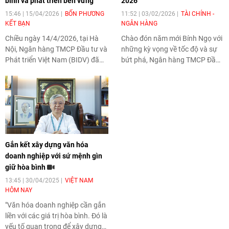
bình và phát triển bền vững
2026
15:46 | 15/04/2026
BỐN PHƯƠNG
11:52 | 03/02/2026
TÀI CHÍNH -
KẾT BẠN
NGÂN HÀNG
Chiều ngày 14/4/2026, tại Hà
Chào đón năm mới Bính Ngọ với
Nội, Ngân hàng TMCP Đầu tư và
những kỳ vọng về tốc độ và sự
Phát triển Việt Nam (BIDV) đã
bứt phá, Ngân hàng TMCP Đầu
có buổi làm việc với Ủy ban Hòa
tư và Phát triển Việt Nam (BIDV)
bình Việt Nam nhằm đánh giá
dành tặng các doanh nghiệp
kết quả phối hợp thời gian qua
nhỏ và vừa (SME) chương trình
và thảo luận định hướng hợp tác
ưu đãi "SME Fast Track 2026".
trong giai đoạn mới.
Đây là chìa khóa cho bài toán
vốn, chi phí vận hành và công
nghệ tài chính giúp doanh
Gắn kết xây dựng văn hóa
nghiệp SME tăng tốc ngay từ
doanh nghiệp với sứ mệnh gìn
vạch xuất phát.
giữ hòa bình
13:45 | 30/04/2025
VIỆT NAM
HÔM NAY
"Văn hóa doanh nghiệp cần gắn
liền với các giá trị hòa bình. Đó là
yếu tố quan trọng để xây dựng