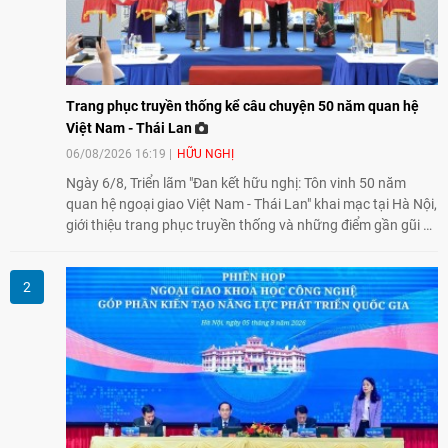
Trang phục truyền thống kể câu chuyện 50 năm quan hệ
Việt Nam - Thái Lan
06/08/2026 16:19
HỮU NGHỊ
Ngày 6/8, Triển lãm "Đan kết hữu nghị: Tôn vinh 50 năm
quan hệ ngoại giao Việt Nam - Thái Lan" khai mạc tại Hà Nội,
giới thiệu trang phục truyền thống và những điểm gần gũi về
văn hóa giữa hai nước. Sự kiện cũng nhấn mạnh vai trò của
giao lưu nhân dân trong chặng đường nửa thế kỷ quan hệ
song phương.