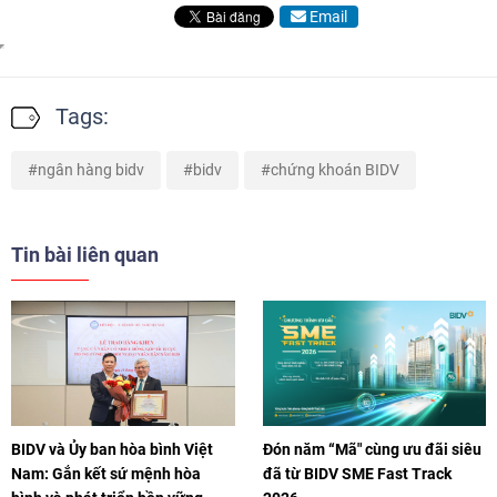
Email
Tags:
ngân hàng bidv
bidv
chứng khoán BIDV
Tin bài liên quan
BIDV và Ủy ban hòa bình Việt
Đón năm “Mã" cùng ưu đãi siêu
Nam: Gắn kết sứ mệnh hòa
đã từ BIDV SME Fast Track