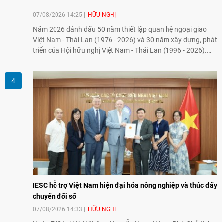
07/08/2026 14:25
HỮU NGHỊ
Năm 2026 đánh dấu 50 năm thiết lập quan hệ ngoại giao
Việt Nam - Thái Lan (1976 - 2026) và 30 năm xây dựng, phát
triển của Hội hữu nghị Việt Nam - Thái Lan (1996 - 2026).
Trong dòng chảy quan hệ hai nước, Hội đã kiên trì vun đắp
tình hữu nghị, đồng thời từng bước mở rộng hoạt động từ
giao lưu truyền thống sang kết nối địa phương, doanh
nghiệp, giáo dục, văn hóa và thế hệ trẻ, góp phần tăng
cường sự hiểu biết và hợp tác giữa nhân dân hai nước.
IESC hỗ trợ Việt Nam hiện đại hóa nông nghiệp và thúc đẩy
chuyển đổi số
07/08/2026 14:33
HỮU NGHỊ