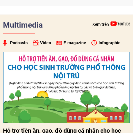
biên giới và tìm kiếm, quy tập hài cốt liệt sĩ, góp phần làm
sâu sắc hơn quan hệ hữu nghị đặc biệt Việt Nam - Lào.
Multimedia
Xem trên
Podcasts
Video
E-magazine
Infographic
Hỗ trợ tiền ăn, gạo, đồ dùng cá nhân cho học