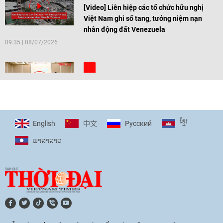
[Video] Liên hiệp các tổ chức hữu nghị
Việt Nam ghi sổ tang, tưởng niệm nạn
nhân động đất Venezuela
09:35
|
08/07/2026
[Video] Trẻ em Đông Á cùng kiến tạo
giải pháp cho những thách thức chung
17:44
|
27/06/2026
ខ្មែរ
English
Pусский
中文
ພາ​ສາ​ລາວ
[Video] Âm nhạc flamenco gắn kết văn
hoá Việt Nam - Tây Ban Nha
11:10
|
17/06/2026
[Video] Trao tặng Kỷ niệm chương "Vì
hòa bình, hữu nghị giữa các dân tộc"