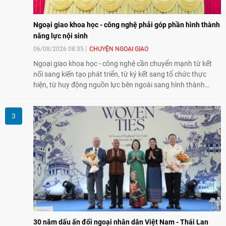
Ngoại giao khoa học - công nghệ phải góp phần hình thành
năng lực nội sinh
06/08/2026 08:35
CHUYỆN NGOẠI GIAO
Ngoại giao khoa học - công nghệ cần chuyển mạnh từ kết
nối sang kiến tạo phát triển, từ ký kết sang tổ chức thực
hiện, từ huy động nguồn lực bên ngoài sang hình thành
năng lực nội sinh, qua đó góp phần đưa khoa học, công
nghệ, đổi mới sáng tạo và chuyển đổi số trở thành động lực
phát triển đất nước.
30 năm dấu ấn đối ngoại nhân dân Việt Nam - Thái Lan