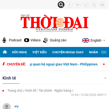
Podcast
Videos
Quảng cáo
English
HỮU NGHỊ
VIỆT KIỀU
CHUYỆN NGOẠI GIAO
NHÂN QUYỀN 
hiết lập quan hệ ngoại giao Việt Nam - Philippines
CHUYÊN ĐỀ:
500 ngày đêm 
Kinh tế
Trang chủ
Kinh tế
Tài chính - Ngân hàng
16:54 | 12/06/2026 GMT+7
PV