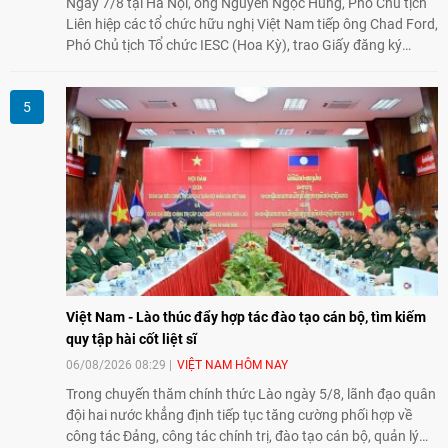
Ngày 7/8 tại Hà Nội, ông Nguyễn Ngọc Hùng, Phó Chủ tịch
Liên hiệp các tổ chức hữu nghị Việt Nam tiếp ông Chad Ford,
Phó Chủ tịch Tổ chức IESC (Hoa Kỳ), trao Giấy đăng ký
thành lập Văn phòng Đại diện của IESC tại Việt Nam và trao
đổi về định hướng triển khai Dự án "Mở rộng Thương mại
Nông nghiệp và An toàn thực phẩm Hoa Kỳ - Việt Nam",
hướng tới thúc đẩy chuyển đổi số, hiện đại hóa nông nghiệp
và mở rộng hợp tác phát triển giữa hai nước.
Việt Nam - Lào thúc đẩy hợp tác đào tạo cán bộ, tìm kiếm
quy tập hài cốt liệt sĩ
06/08/2026 08:29
VIỆT NAM HÔM NAY
Trong chuyến thăm chính thức Lào ngày 5/8, lãnh đạo quân
đội hai nước khẳng định tiếp tục tăng cường phối hợp về
công tác Đảng, công tác chính trị, đào tạo cán bộ, quản lý