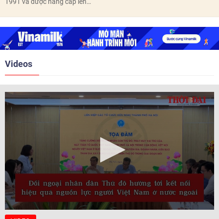
thôn, tổ dân phố hoàn thành
1991 và được nâng cấp lên
trước ngày 10/6/2026.
quan hệ Đối tác chiến lược năm
2018. Hai bên đã tổ chức 5 Hội
nghị Cấp cao vào các năm 2005,
2010, 2016, 2018, 2021.
Videos