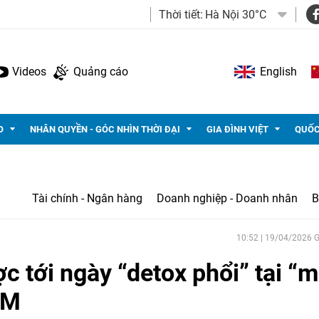
Thời tiết:
Hà Nội 30°C
Videos
Quảng cáo
English
O
NHÂN QUYỀN - GÓC NHÌN THỜI ĐẠI
GIA ĐÌNH VIỆT
QUỐC
Tài chính - Ngân hàng
Doanh nghiệp - Doanh nhân
B
10:52 | 19/04/2026
 tới ngày “detox phổi” tại “
CM