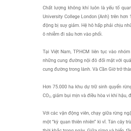
Chất lượng không khí luôn là yếu tố qua
University College London (Anh) trên hơn 1
động bị suy giảm. Hệ hô hấp phải chịu nhữ
ô nhiễm đi sâu hơn vào phổi.
Tại Việt Nam, TP.HCM liên tục vào nhóm t
những cung đường nội đô đối mặt với quá 
cung đường trong lành. Và Cần Giờ trở thà
Hơn 75.000 ha khu dự trữ sinh quyển rừn
CO₂, giảm bụi mịn và điều hòa vi khí hậu,
Với các vận động viên, chạy giữa rừng ng
một “kỳ quan thiên nhiên” kì vĩ. Tán cây t
thời khắc trong ngày. Giữa rừng và biển, t