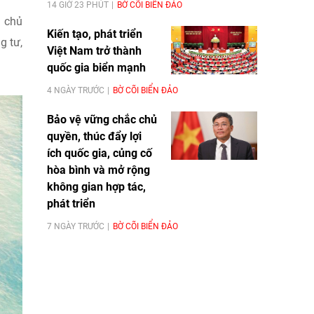
14 GIỜ 23 PHÚT
BỜ CÕI BIỂN ĐẢO
i chủ
Kiến tạo, phát triển
g tư,
Việt Nam trở thành
quốc gia biển mạnh
4 NGÀY TRƯỚC
BỜ CÕI BIỂN ĐẢO
Bảo vệ vững chắc chủ
quyền, thúc đẩy lợi
ích quốc gia, củng cố
hòa bình và mở rộng
không gian hợp tác,
phát triển
7 NGÀY TRƯỚC
BỜ CÕI BIỂN ĐẢO