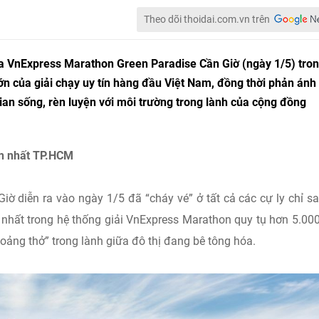
Theo dõi thoidai.com.vn trên
a VnExpress Marathon Green Paradise Cần Giờ (ngày 1/5) tro
ớn của giải chạy uy tín hàng đầu Việt Nam, đồng thời phản ánh
ian sống, rèn luyện với môi trường trong lành của cộng đồng
lớn nhất TP.HCM
ờ diễn ra vào ngày 1/5 đã “cháy vé” ở tất cả các cự ly chỉ s
hất trong hệ thống giải VnExpress Marathon quy tụ hơn 5.00
oảng thở” trong lành giữa đô thị đang bê tông hóa.