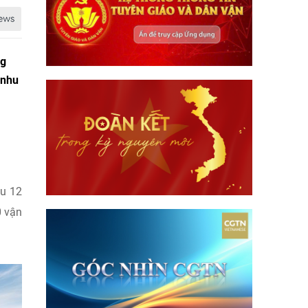
ng
 nhu
au 12
0 vận