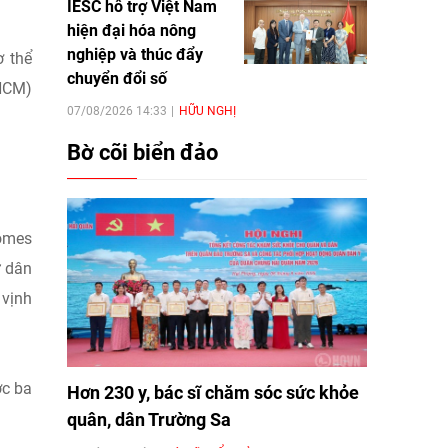
IESC hỗ trợ Việt Nam
hiện đại hóa nông
nghiệp và thúc đẩy
ơ thể
chuyển đổi số
.HCM)
07/08/2026 14:33
HỮU NGHỊ
Bờ cõi biển đảo
homes
ư dân
 vịnh
ợc ba
Hơn 230 y, bác sĩ chăm sóc sức khỏe
quân, dân Trường Sa