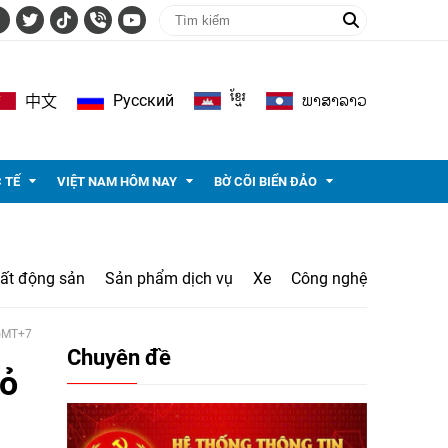
ខ្មែរ
ພາ​ສາ​ລາວ
Pусский
中文
 TẾ
VIỆT NAM HÔM NAY
BỜ CÕI BIỂN ĐẢO
ất động sản
Sản phẩm dịch vụ
Xe
Công nghệ
 GMT+7
Chuyên đề
mỏ