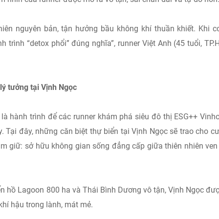
hiên nguyên bản, tận hưởng bầu không khí thuần khiết. Khi c
h trình “detox phổi” đúng nghĩa”, runner Việt Anh (45 tuổi, TP
lý tưởng tại Vịnh Ngọc
là hành trình để các runner khám phá siêu đô thị ESG++ Vin
 Tại đây, những căn biệt thự biển tại Vịnh Ngọc sẽ trao cho c
ắm giữ: sở hữu không gian sống đẳng cấp giữa thiên nhiên ven
iển hồ Lagoon 800 ha và Thái Bình Dương vô tận, Vịnh Ngọc đư
 khí hậu trong lành, mát mẻ.