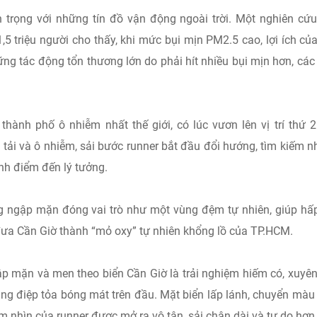
n trọng với những tín đồ vận động ngoài trời. Một nghiên cứ
,5 triệu người cho thấy, khi mức bụi mịn PM2.5 cao, lợi ích củ
ng tác động tổn thương lớn do phải hít nhiều bụi mịn hơn, các
hành phố ô nhiễm nhất thế giới, có lúc vươn lên vị trí thứ 2
tải và ô nhiễm, sải bước runner bắt đầu đổi hướng, tìm kiếm 
nh điểm đến lý tưởng.
g ngập mặn đóng vai trò như một vùng đệm tự nhiên, giúp hấ
 đưa Cần Giờ thành “mỏ oxy” tự nhiên khổng lồ của TP.HCM.
ập mặn và men theo biển Cần Giờ là trải nghiệm hiếm có, xuyê
rùng điệp tỏa bóng mát trên đầu. Mặt biển lấp lánh, chuyển màu
ầm nhìn của runner được mở ra vô tận, sải chân dài và tự do hơn