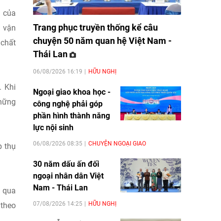
u của
Trang phục truyền thống kể câu
a vận
chuyện 50 năm quan hệ Việt Nam -
 chất
Thái Lan
06/08/2026 16:19
HỮU NGHỊ
. Khi
Ngoại giao khoa học -
những
công nghệ phải góp
phần hình thành năng
lực nội sinh
06/08/2026 08:35
CHUYỆN NGOẠI GIAO
p thụ
30 năm dấu ấn đối
ngoại nhân dân Việt
Nam - Thái Lan
n qua
07/08/2026 14:25
HỮU NGHỊ
 theo
.