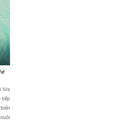
hệ
i lứa
 tiếp
 biển
 nuôi