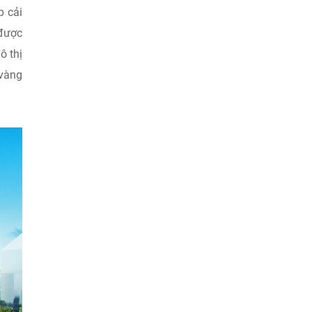
p cải
 được
ô thị
 vàng