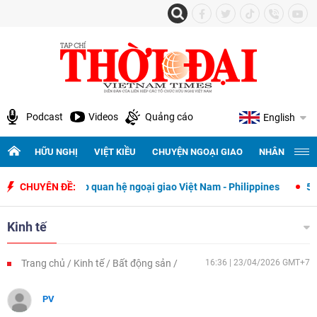
Podcast
Videos
Quảng cáo
English
HỮU NGHỊ
VIỆT KIỀU
CHUYỆN NGOẠI GIAO
NHÂN QUYỀN 
hiết lập quan hệ ngoại giao Việt Nam - Philippines
CHUYÊN ĐỀ:
500 ngày đêm t
Kinh tế
Trang chủ
Kinh tế
Bất động sản
16:36 | 23/04/2026 GMT+7
PV