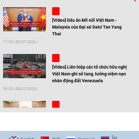
[Video] Dấu ấn kết nối Việt Nam -
Malaysia của Đại sứ Dato' Tan Yang
Thai
11:24
|
09/07/2026
[Video] Liên hiệp các tổ chức hữu nghị
Việt Nam ghi sổ tang, tưởng niệm nạn
nhân động đất Venezuela
09:35
|
08/07/2026
[Video] Trẻ em Đông Á cùng kiến tạo
giải pháp cho những thách thức chung
17:44
|
27/06/2026