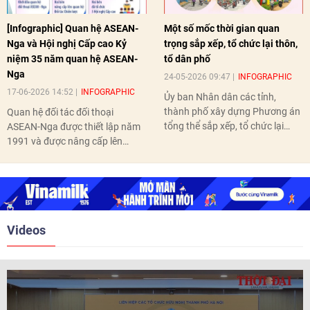
[Infographic] Quan hệ ASEAN-
Một số mốc thời gian quan
Nga và Hội nghị Cấp cao Kỷ
trọng sắp xếp, tổ chức lại thôn,
niệm 35 năm quan hệ ASEAN-
tổ dân phố
Nga
24-05-2026 09:47
INFOGRAPHIC
17-06-2026 14:52
INFOGRAPHIC
Ủy ban Nhân dân các tỉnh,
thành phố xây dựng Phương án
Quan hệ đối tác đối thoại
tổng thể sắp xếp, tổ chức lại
ASEAN-Nga được thiết lập năm
thôn, tổ dân phố hoàn thành
1991 và được nâng cấp lên
trước ngày 10/6/2026.
quan hệ Đối tác chiến lược năm
2018. Hai bên đã tổ chức 5 Hội
nghị Cấp cao vào các năm 2005,
2010, 2016, 2018, 2021.
Videos