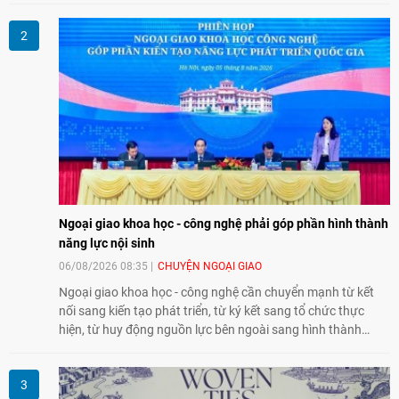
giao lưu nhân dân trong chặng đường nửa thế kỷ quan hệ
song phương.
Ngoại giao khoa học - công nghệ phải góp phần hình thành
năng lực nội sinh
06/08/2026 08:35
CHUYỆN NGOẠI GIAO
Ngoại giao khoa học - công nghệ cần chuyển mạnh từ kết
nối sang kiến tạo phát triển, từ ký kết sang tổ chức thực
hiện, từ huy động nguồn lực bên ngoài sang hình thành
năng lực nội sinh, qua đó góp phần đưa khoa học, công
nghệ, đổi mới sáng tạo và chuyển đổi số trở thành động lực
phát triển đất nước.