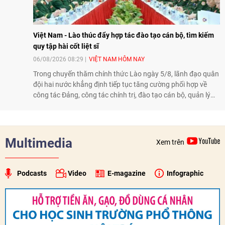
Việt Nam - Lào thúc đẩy hợp tác đào tạo cán bộ, tìm kiếm
quy tập hài cốt liệt sĩ
06/08/2026 08:29
VIỆT NAM HÔM NAY
Trong chuyến thăm chính thức Lào ngày 5/8, lãnh đạo quân
đội hai nước khẳng định tiếp tục tăng cường phối hợp về
công tác Đảng, công tác chính trị, đào tạo cán bộ, quản lý
biên giới và tìm kiếm, quy tập hài cốt liệt sĩ, góp phần làm
sâu sắc hơn quan hệ hữu nghị đặc biệt Việt Nam - Lào.
Multimedia
Xem trên
Podcasts
Video
E-magazine
Infographic