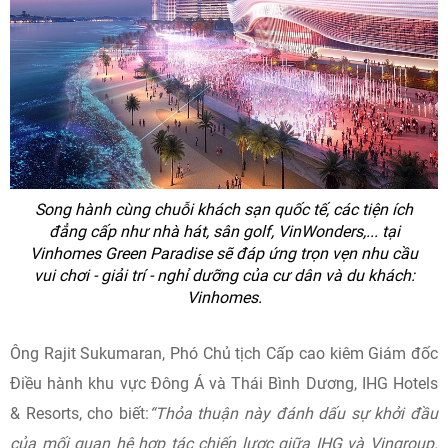
Song hành cùng chuỗi khách sạn quốc tế, các tiện ích
đẳng cấp như nhà hát, sân golf, VinWonders,... tại
Vinhomes Green Paradise sẽ đáp ứng trọn vẹn nhu cầu
vui chơi - giải trí - nghỉ dưỡng của cư dân và du khách:
Vinhomes.
Ông Rajit Sukumaran, Phó Chủ tịch Cấp cao kiêm Giám đốc
Điều hành khu vực Đông Á và Thái Bình Dương, IHG Hotels
& Resorts, cho biết:
“Thỏa thuận này đánh dấu sự khởi đầu
của mối quan hệ hợp tác chiến lược giữa IHG và Vingroup.