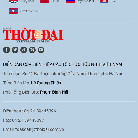
ខ្មែរ
English
Pусский
中文
ພາ​ສາ​ລາວ
[Video] Âm nhạc flamenco gắn kết văn
hoá Việt Nam - Tây Ban Nha
11:10
|
17/06/2026
[Video] Trao tặng Kỷ niệm chương "Vì
hòa bình, hữu nghị giữa các dân tộc"
DIỄN ĐÀN CỦA LIÊN HIỆP CÁC TỔ CHỨC HỮU NGHỊ VIỆT NAM
cho Đại sứ Hungary tại Việt Nam
Tòa soạn: Số 61 Bà Triệu, phường Cửa Nam, Thành phố Hà Nội
17:25
|
13/06/2026
Tổng Biên tập:
Lê Quang Thiện
Phó Tổng Biên tập:
Phạm Đình Hải
[Video] Nhân dân Việt Nam luôn trân
trọng tình cảm của nước Nga
Điện thoại: 84-24-39445396
08:02
|
13/06/2026
Fax: 84-24-39445397
Email:
toasoan@thoidai.com.vn