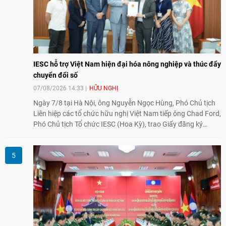
IESC hỗ trợ Việt Nam hiện đại hóa nông nghiệp và thúc đẩy
chuyển đổi số
07/08/2026 14:33
HỮU NGHỊ
Ngày 7/8 tại Hà Nội, ông Nguyễn Ngọc Hùng, Phó Chủ tịch
Liên hiệp các tổ chức hữu nghị Việt Nam tiếp ông Chad Ford,
Phó Chủ tịch Tổ chức IESC (Hoa Kỳ), trao Giấy đăng ký
thành lập Văn phòng Đại diện của IESC tại Việt Nam và trao
đổi về định hướng triển khai Dự án "Mở rộng Thương mại
Nông nghiệp và An toàn thực phẩm Hoa Kỳ - Việt Nam",
hướng tới thúc đẩy chuyển đổi số, hiện đại hóa nông nghiệp
và mở rộng hợp tác phát triển giữa hai nước.