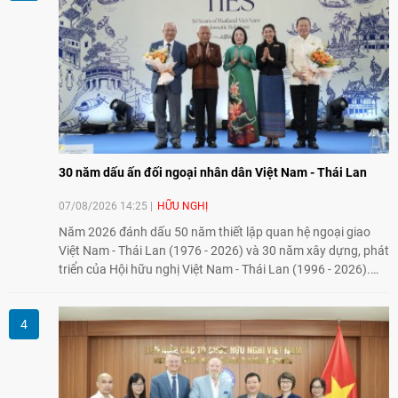
30 năm dấu ấn đối ngoại nhân dân Việt Nam - Thái Lan
07/08/2026 14:25
HỮU NGHỊ
Năm 2026 đánh dấu 50 năm thiết lập quan hệ ngoại giao
Việt Nam - Thái Lan (1976 - 2026) và 30 năm xây dựng, phát
triển của Hội hữu nghị Việt Nam - Thái Lan (1996 - 2026).
Trong dòng chảy quan hệ hai nước, Hội đã kiên trì vun đắp
tình hữu nghị, đồng thời từng bước mở rộng hoạt động từ
giao lưu truyền thống sang kết nối địa phương, doanh
nghiệp, giáo dục, văn hóa và thế hệ trẻ, góp phần tăng
cường sự hiểu biết và hợp tác giữa nhân dân hai nước.