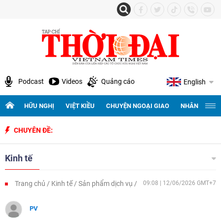
Podcast
Videos
Quảng cáo
English
HỮU NGHỊ
VIỆT KIỀU
CHUYỆN NGOẠI GIAO
NHÂN QUYỀN 
CHUYÊN ĐỀ:
Kỷ niệm 50
Kinh tế
Trang chủ
Kinh tế
Sản phẩm dịch vụ
09:08 | 12/06/2026 GMT+7
PV