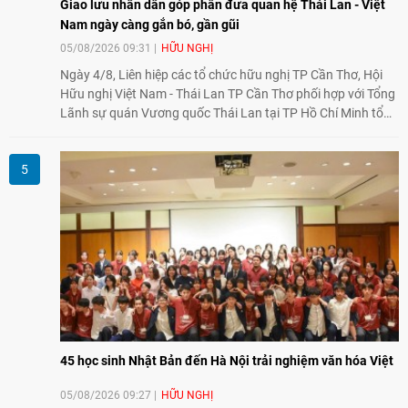
Giao lưu nhân dân góp phần đưa quan hệ Thái Lan - Việt
Nam ngày càng gắn bó, gần gũi
05/08/2026 09:31
HỮU NGHỊ
Ngày 4/8, Liên hiệp các tổ chức hữu nghị TP Cần Thơ, Hội
Hữu nghị Việt Nam - Thái Lan TP Cần Thơ phối hợp với Tổng
Lãnh sự quán Vương quốc Thái Lan tại TP Hồ Chí Minh tổ
chức họp mặt kỷ niệm 50 năm thiết lập quan hệ ngoại giao
Việt Nam - Thái Lan (1976-2026). Tại đây, nhấn mạnh vai trò
của giao lưu nhân dân, Tổng Lãnh sự Thái Lan cho biết các
hoạt động trao đổi về văn hóa, giáo dục, du lịch, ẩm thực,
nghệ thuật và giao lưu thanh niên đã góp phần đưa quan hệ
Thái Lan - Việt Nam ngày càng gắn bó, gần gũi.
45 học sinh Nhật Bản đến Hà Nội trải nghiệm văn hóa Việt
05/08/2026 09:27
HỮU NGHỊ