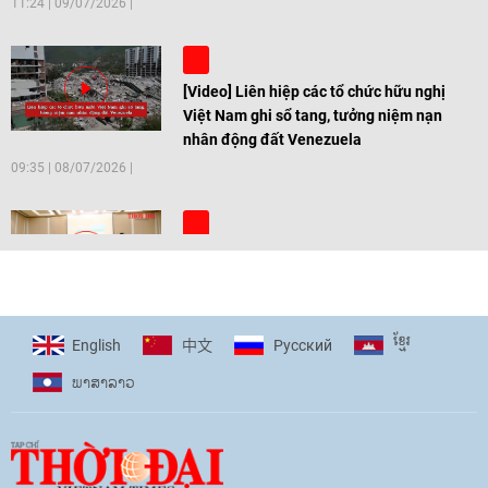
11:24
|
09/07/2026
[Video] Liên hiệp các tổ chức hữu nghị
Việt Nam ghi sổ tang, tưởng niệm nạn
nhân động đất Venezuela
09:35
|
08/07/2026
[Video] Trẻ em Đông Á cùng kiến tạo
giải pháp cho những thách thức chung
17:44
|
27/06/2026
ខ្មែរ
English
Pусский
中文
ພາ​ສາ​ລາວ
[Video] Âm nhạc flamenco gắn kết văn
hoá Việt Nam - Tây Ban Nha
11:10
|
17/06/2026