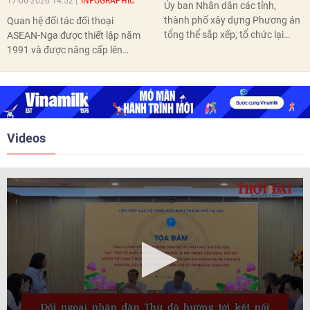
17-06-2026 14:52
INFOGRAPHIC
Ủy ban Nhân dân các tỉnh,
thành phố xây dựng Phương án
Quan hệ đối tác đối thoại
tổng thể sắp xếp, tổ chức lại
ASEAN-Nga được thiết lập năm
thôn, tổ dân phố hoàn thành
1991 và được nâng cấp lên
trước ngày 10/6/2026.
quan hệ Đối tác chiến lược năm
2018. Hai bên đã tổ chức 5 Hội
nghị Cấp cao vào các năm 2005,
2010, 2016, 2018, 2021.
Videos