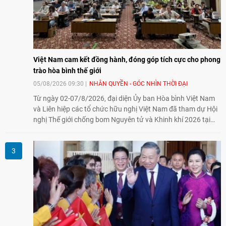
Việt Nam cam kết đồng hành, đóng góp tích cực cho phong
trào hòa bình thế giới
05/08/2026 09:30
NHÂN QUYỀN - GÓC NHÌN THỜI ĐẠI
Từ ngày 02-07/8/2026, đại diện Ủy ban Hòa bình Việt Nam
và Liên hiệp các tổ chức hữu nghị Việt Nam đã tham dự Hội
nghị Thế giới chống bom Nguyên tử và Khinh khí 2026 tại
thành phố Hiroshima, Nhật Bản, tiếp tục khẳng định cam kết
đồng hành cùng với phong trào hoà bình của nhân dân
Nhật Bản và thế giới ủng hộ giải trừ vũ khí hạt nhân của Việt
Nam.