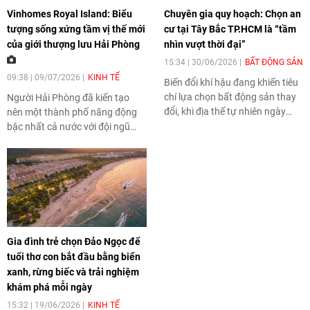
Vinhomes Royal Island: Biểu
Chuyên gia quy hoạch: Chọn an
tượng sống xứng tầm vị thế mới
cư tại Tây Bắc TP.HCM là “tầm
của giới thượng lưu Hải Phòng
nhìn vượt thời đại”
15:34 | 30/06/2026
BẤT ĐỘNG SẢN
09:38 | 09/07/2026
KINH TẾ
Biến đổi khí hậu đang khiến tiêu
chí lựa chọn bất động sản thay
Người Hải Phòng đã kiến tạo
đổi, khi địa thế tự nhiên ngày
nên một thành phố năng động
càng trở thành yếu tố quyết định
bậc nhất cả nước với đội ngũ
giá trị tài sản trong dài hạn.
doanh nhân, cư dân thành đạt
Trong xu hướng dịch chuyển đó,
ngày càng đông đảo. Sự xuất
Tây Bắc TP.HCM được đánh giá
hiện của Vinhomes Royal Island
là vùng đất hội tụ nhiều lợi thế tự
trên đảo Vũ Yên là mảnh ghép
nhiên để kiến tạo những di sản
hoàn hảo, mang đến biểu tượng
truyền đời, nơi bình yên và thịnh
sống thượng lưu mới, nơi vị thế
vượng của đa thế hệ được gìn
và đẳng cấp được tôn vinh tại
Gia đình trẻ chọn Đảo Ngọc để
giữ trọn vẹn.
cùng một tâm điểm.
tuổi thơ con bắt đầu bằng biển
xanh, rừng biếc và trải nghiệm
khám phá mỗi ngày
15:32 | 19/06/2026
KINH TẾ