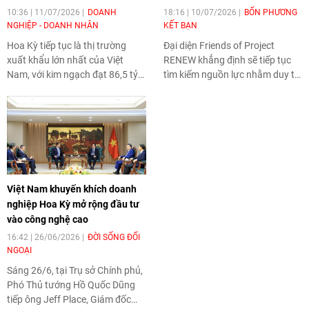
10:36 | 11/07/2026
DOANH
18:16 | 10/07/2026
BỐN PHƯƠNG
NGHIỆP - DOANH NHÂN
KẾT BẠN
Hoa Kỳ tiếp tục là thị trường
Đại diện Friends of Project
xuất khẩu lớn nhất của Việt
RENEW khẳng định sẽ tiếp tục
Nam, với kim ngạch đạt 86,5 tỷ
tìm kiếm nguồn lực nhằm duy trì
USD trong 6 tháng đầu năm
và mở rộng các hoạt động của
2026. Trước những điều chỉnh
tổ chức tại Việt Nam, đồng thời
về thuế quan và phòng vệ
tăng cường hợp tác trong các
thương mại, các chuyên gia
lĩnh vực như rà phá bom mìn,
khuyến nghị doanh nghiệp minh
ứng dụng khoa học - công nghệ
bạch nguồn gốc hàng hóa, kiểm
phục vụ các hoạt động nhân
chứng nhu cầu tại các phân
đạo.
Việt Nam khuyến khích doanh
khúc phù hợp và lựa chọn mô
nghiệp Hoa Kỳ mở rộng đầu tư
hình thâm nhập thị trường trước
vào công nghệ cao
khi mở rộng đầu tư.
16:42 | 26/06/2026
ĐỜI SỐNG ĐỐI
NGOẠI
Sáng 26/6, tại Trụ sở Chính phủ,
Phó Thủ tướng Hồ Quốc Dũng
tiếp ông Jeff Place, Giám đốc