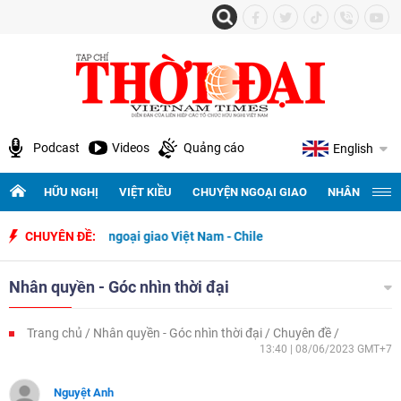
Podcast
Videos
Quảng cáo
English
HỮU NGHỊ
VIỆT KIỀU
CHUYỆN NGOẠI GIAO
NHÂN QUYỀN 
ập quan hệ ngoại giao Việt Nam - Chile
CHUYÊN ĐỀ:
Nhân quyền - Góc nhìn thời đại
Trang chủ
Nhân quyền - Góc nhìn thời đại
Chuyên đề
13:40 | 08/06/2023 GMT+7
Nguyệt Anh