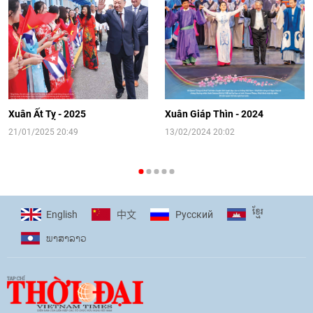
sinh Việt Nam tại trại hè Artek
14:41
|
12/06/2026
[Video] Đối ngoại nhân dân Thủ đô
hướng tới kết nối hiệu quả nguồn lực
người Việt Nam ở nước ngoài
Xuân Ất Tỵ - 2025
Xuân Giáp Thìn - 2024
16:58
|
10/06/2026
21/01/2025 20:49
13/02/2024 20:02
[Video] Plan International đồng hành
cùng thanh thiếu nhi tiên phong ứng
ខ្មែរ
English
Pусский
中文
phó với biến đổi khí hậu
ພາ​ສາ​ລາວ
17:07
|
09/06/2026
[Video] Lào dành ưu tiên hàng đầu cho
quan hệ với Việt Nam