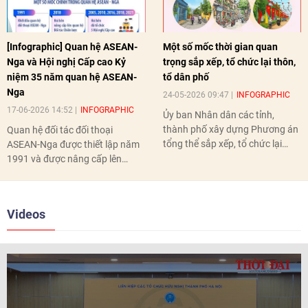
[Infographic] Quan hệ ASEAN-
Một số mốc thời gian quan
Nga và Hội nghị Cấp cao Kỷ
trọng sắp xếp, tổ chức lại thôn,
niệm 35 năm quan hệ ASEAN-
tổ dân phố
Nga
24-05-2026 09:47
INFOGRAPHIC
17-06-2026 14:52
INFOGRAPHIC
Ủy ban Nhân dân các tỉnh,
thành phố xây dựng Phương án
Quan hệ đối tác đối thoại
tổng thể sắp xếp, tổ chức lại
ASEAN-Nga được thiết lập năm
thôn, tổ dân phố hoàn thành
1991 và được nâng cấp lên
trước ngày 10/6/2026.
quan hệ Đối tác chiến lược năm
2018. Hai bên đã tổ chức 5 Hội
nghị Cấp cao vào các năm 2005,
Videos
2010, 2016, 2018, 2021.