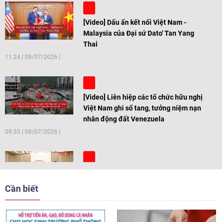
[Video] Dấu ấn kết nối Việt Nam -
Malaysia của Đại sứ Dato' Tan Yang
Thai
11:24
|
09/07/2026
[Video] Liên hiệp các tổ chức hữu nghị
Việt Nam ghi sổ tang, tưởng niệm nạn
nhân động đất Venezuela
09:35
|
08/07/2026
[Video] Trẻ em Đông Á cùng kiến tạo
giải pháp cho những thách thức chung
Cần biết
17:44
|
27/06/2026