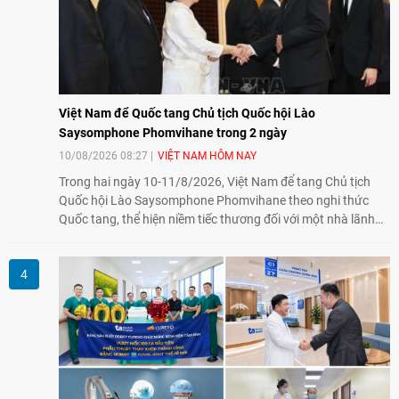
Việt Nam để Quốc tang Chủ tịch Quốc hội Lào
Saysomphone Phomvihane trong 2 ngày
10/08/2026 08:27
VIỆT NAM HÔM NAY
Trong hai ngày 10-11/8/2026, Việt Nam để tang Chủ tịch
Quốc hội Lào Saysomphone Phomvihane theo nghi thức
Quốc tang, thể hiện niềm tiếc thương đối với một nhà lãnh
đạo có nhiều đóng góp cho đất nước Lào và quan hệ hữu
nghị vĩ đại, đoàn kết đặc biệt Việt Nam - Lào.