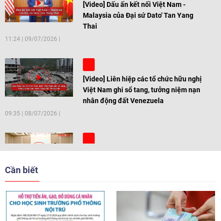
[Video] Dấu ấn kết nối Việt Nam -
Malaysia của Đại sứ Dato' Tan Yang
Thai
11:24
|
09/07/2026
[Video] Liên hiệp các tổ chức hữu nghị
Việt Nam ghi sổ tang, tưởng niệm nạn
nhân động đất Venezuela
09:35
|
08/07/2026
[Video] Trẻ em Đông Á cùng kiến tạo
giải pháp cho những thách thức chung
Cần biết
17:44
|
27/06/2026
[Video] Âm nhạc flamenco gắn kết văn