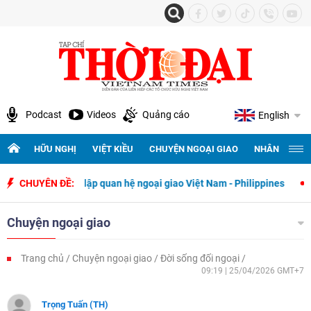
Podcast
Videos
Quảng cáo
English
HỮU NGHỊ
VIỆT KIỀU
CHUYỆN NGOẠI GIAO
NHÂN QUYỀN 
y thiết lập quan hệ ngoại giao Việt Nam - Philippines
CHUYÊN ĐỀ:
500 ngày đê
Chuyện ngoại giao
Trang chủ
Chuyện ngoại giao
Đời sống đối ngoại
09:19 | 25/04/2026 GMT+7
Trọng Tuấn (TH)