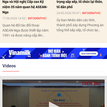
Nga và Hội nghị Cấp cao Kỷ
trọng sắp xếp, tổ chức lại thôn,
niệm 35 năm quan hệ ASEAN-
tổ dân phố
Nga
24-05-2026 09:47
INFOGRAPHIC
17-06-2026 14:52
INFOGRAPHIC
Ủy ban Nhân dân các tỉnh,
thành phố xây dựng Phương án
Quan hệ đối tác đối thoại
tổng thể sắp xếp, tổ chức lại
ASEAN-Nga được thiết lập năm
thôn, tổ dân phố hoàn thành
1991 và được nâng cấp lên
trước ngày 10/6/2026.
quan hệ Đối tác chiến lược năm
2018. Hai bên đã tổ chức 5 Hội
nghị Cấp cao vào các năm 2005,
2010, 2016, 2018, 2021.
Videos