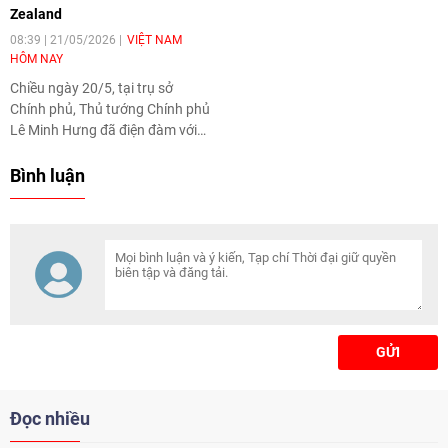
Zealand
08:39 | 21/05/2026
VIỆT NAM
HÔM NAY
Chiều ngày 20/5, tại trụ sở
Chính phủ, Thủ tướng Chính phủ
Lê Minh Hưng đã điện đàm với
Thủ tướng New Zealand
Christopher Luxon.
Bình luận
GỬI
Đọc nhiều