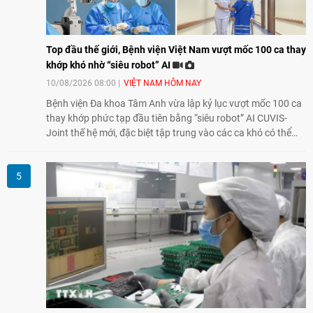
Top đầu thế giới, Bệnh viện Việt Nam vượt mốc 100 ca thay
khớp khó nhờ “siêu robot” AI
10/08/2026 08:00
VIỆT NAM HÔM NAY
Bệnh viện Đa khoa Tâm Anh vừa lập kỷ lục vượt mốc 100 ca
thay khớp phức tạp đầu tiên bằng “siêu robot” AI CUVIS-
Joint thế hệ mới, đặc biệt tập trung vào các ca khó có thể
điều trị tốt bằng kỹ thuật truyền thống hay robot thế hệ cũ,
mở ra cơ hội mới cho nhiều người bệnh đang đối mặt nguy
cơ “tàn phế”.