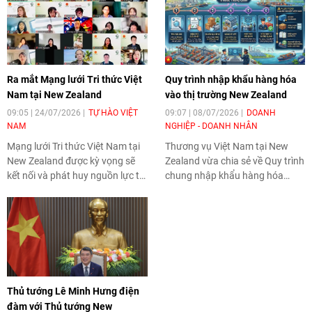
Ra mắt Mạng lưới Tri thức Việt
Quy trình nhập khẩu hàng hóa
Nam tại New Zealand
vào thị trường New Zealand
09:05 | 24/07/2026
TỰ HÀO VIỆT
09:07 | 08/07/2026
DOANH
NAM
NGHIỆP - DOANH NHÂN
Mạng lưới Tri thức Việt Nam tại
Thương vụ Việt Nam tại New
New Zealand được kỳ vọng sẽ
Zealand vừa chia sẻ về Quy trình
kết nối và phát huy nguồn lực trí
chung nhập khẩu hàng hóa
tuệ của cộng đồng người Việt,
thương mại do Bộ Các ngành cơ
tăng cường sự gắn kết cộng
bản New Zealand - MPI quản lý
đồng, thúc đẩy quan hệ hợp tác
tập trung vào 6 bước chính mà
nhân dân cũng như đóng góp
doanh nghiệp Việt Nam có thể
tích cực cho sự phát triển chung
tìm hiểu nhằm thuận lợi trong
của Việt Nam và New Zealand.
quá trình xuất khẩu hàng hóa.
Thủ tướng Lê Minh Hưng điện
đàm với Thủ tướng New