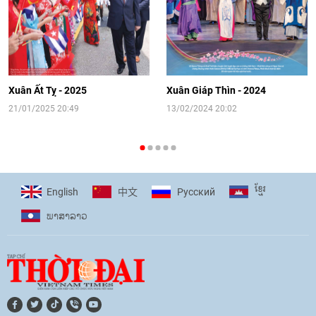
14:41
|
12/06/2026
[Video] Đối ngoại nhân dân Thủ đô
hướng tới kết nối hiệu quả nguồn lực
người Việt Nam ở nước ngoài
Xuân Ất Tỵ - 2025
Xuân Giáp Thìn - 2024
16:58
|
10/06/2026
21/01/2025 20:49
13/02/2024 20:02
[Video] Plan International đồng hành
cùng thanh thiếu nhi tiên phong ứng
ខ្មែរ
English
Pусский
中文
phó với biến đổi khí hậu
ພາ​ສາ​ລາວ
17:07
|
09/06/2026
[Video] Lào dành ưu tiên hàng đầu cho
quan hệ với Việt Nam
11:01
|
09/06/2026