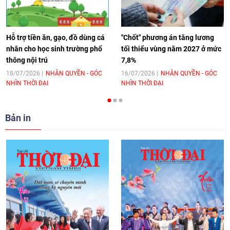
hoá Việt Nam - Tây Ban Nha
11:10
|
17/06/2026
Hỗ trợ tiền ăn, gạo, đồ dùng cá
"Chốt" phương án tăng lương
nhân cho học sinh trường phổ
tối thiểu vùng năm 2027 ở mức
thông nội trú
7,8%
[Video] Trao tặng Kỷ niệm chương "Vì
hòa bình, hữu nghị giữa các dân tộc"
18/07/2026
NHÂN QUYỀN - GÓC
16/07/2026
NHÂN QUYỀN - GÓC
NHÌN THỜI ĐẠI
NHÌN THỜI ĐẠI
cho Đại sứ Hungary tại Việt Nam
17:25
|
13/06/2026
Bản in
[Video] Nhân dân Việt Nam luôn trân
trọng tình cảm của nước Nga
08:02
|
13/06/2026
Video: Cơ hội giao lưu quốc tế cho học
sinh Việt Nam tại trại hè Artek