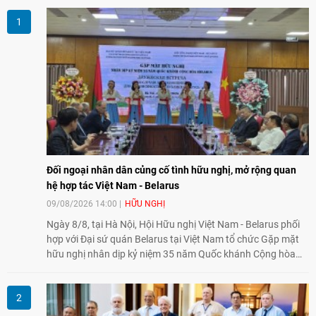
Đối ngoại nhân dân củng cố tình hữu nghị, mở rộng quan
hệ hợp tác Việt Nam - Belarus
09/08/2026 14:00
HỮU NGHỊ
Ngày 8/8, tại Hà Nội, Hội Hữu nghị Việt Nam - Belarus phối
hợp với Đại sứ quán Belarus tại Việt Nam tổ chức Gặp mặt
hữu nghị nhân dịp kỷ niệm 35 năm Quốc khánh Cộng hòa
Belarus. Đại diện hai bên nhấn mạnh vai trò của đối ngoại
nhân dân trong củng cố tình hữu nghị, mở rộng hợp tác thiết
thực và làm sâu sắc quan hệ Đối tác chiến lược Việt Nam -
Belarus.