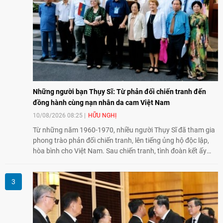
Những người bạn Thụy Sĩ: Từ phản đối chiến tranh đến
đồng hành cùng nạn nhân da cam Việt Nam
10/08/2026 08:25
HỮU NGHỊ
Từ những năm 1960-1970, nhiều người Thụy Sĩ đã tham gia
phong trào phản đối chiến tranh, lên tiếng ủng hộ độc lập,
hòa bình cho Việt Nam. Sau chiến tranh, tình đoàn kết ấy
tiếp tục bằng các hoạt động nhân đạo, hỗ trợ cộng đồng và
đồng hành với những người còn chịu hậu quả chiến tranh,
trong đó có các nạn nhân chất độc da cam/dioxin.