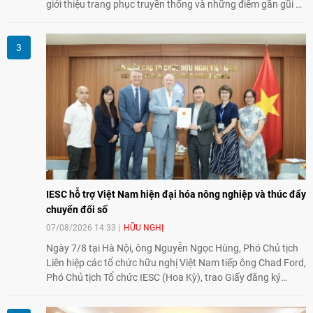
giới thiệu trang phục truyền thống và những điểm gần gũi về
văn hóa giữa hai nước. Sự kiện cũng nhấn mạnh vai trò của
giao lưu nhân dân trong chặng đường nửa thế kỷ quan hệ
song phương.
IESC hỗ trợ Việt Nam hiện đại hóa nông nghiệp và thúc đẩy
chuyển đổi số
07/08/2026 14:33
HỮU NGHỊ
Ngày 7/8 tại Hà Nội, ông Nguyễn Ngọc Hùng, Phó Chủ tịch
Liên hiệp các tổ chức hữu nghị Việt Nam tiếp ông Chad Ford,
Phó Chủ tịch Tổ chức IESC (Hoa Kỳ), trao Giấy đăng ký
thành lập Văn phòng Đại diện của IESC tại Việt Nam và trao
đổi về định hướng triển khai Dự án "Mở rộng Thương mại