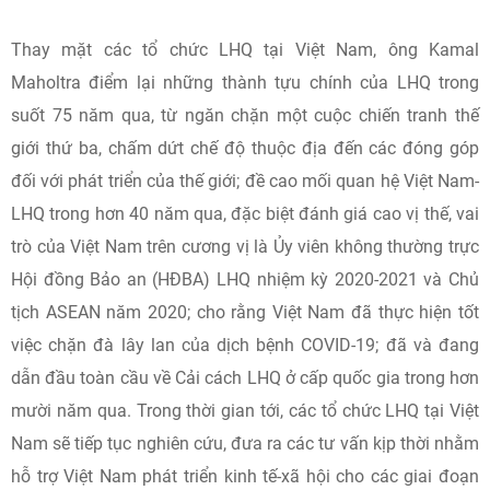
Thay mặt các tổ chức LHQ tại Việt Nam, ông Kamal
Maholtra điểm lại những thành tựu chính của LHQ trong
suốt 75 năm qua, từ ngăn chặn một cuộc chiến tranh thế
giới thứ ba, chấm dứt chế độ thuộc địa đến các đóng góp
đối với phát triển của thế giới; đề cao mối quan hệ Việt Nam-
LHQ trong hơn 40 năm qua, đặc biệt đánh giá cao vị thế, vai
trò của Việt Nam trên cương vị là Ủy viên không thường trực
Hội đồng Bảo an (HĐBA) LHQ nhiệm kỳ 2020-2021 và Chủ
tịch ASEAN năm 2020; cho rằng Việt Nam đã thực hiện tốt
việc chặn đà lây lan của dịch bệnh COVID-19; đã và đang
dẫn đầu toàn cầu về Cải cách LHQ ở cấp quốc gia trong hơn
mười năm qua. Trong thời gian tới, các tổ chức LHQ tại Việt
Nam sẽ tiếp tục nghiên cứu, đưa ra các tư vấn kịp thời nhằm
hỗ trợ Việt Nam phát triển kinh tế-xã hội cho các giai đoạn