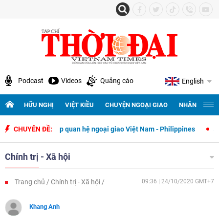
Podcast
Videos
Quảng cáo
English
HỮU NGHỊ
VIỆT KIỀU
CHUYỆN NGOẠI GIAO
NHÂN QUYỀN 
 thiết lập quan hệ ngoại giao Việt Nam - Philippines
CHUYÊN ĐỀ:
500 ngày đêm
Chính trị - Xã hội
Trang chủ
Chính trị - Xã hội
09:36 | 24/10/2020 GMT+7
Khang Anh