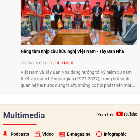
Nâng tầm nhịp cầu hữu nghị Việt Nam - Tây Ban Nha
07/08/2026 11:00
HỮU NGHỊ
Việt Nam và Tây Ban Nha đang hướng tới kỷ niệm 50 năm
thiết lập quan hệ ngoại giao (1977-2027), trong bối cảnh
quan hệ hai nước đứng trước những cơ hội phát triển mới.
Cùng với đối ngoại Đảng và ngoại giao Nhà nước, đối ngoại
nhân dân có vai trò quan trọng trong việc củng cố nền tảng
xã hội, tăng cường hiểu biết, tin cậy và gắn bó giữa nhân
dân hai nước.
Multimedia
Xem trên
Podcasts
Video
E-magazine
Infographic