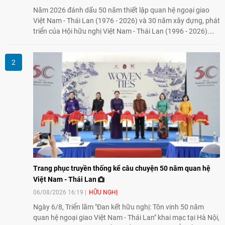
Năm 2026 đánh dấu 50 năm thiết lập quan hệ ngoại giao
Việt Nam - Thái Lan (1976 - 2026) và 30 năm xây dựng, phát
triển của Hội hữu nghị Việt Nam - Thái Lan (1996 - 2026).
Trong dòng chảy quan hệ hai nước, Hội đã kiên trì vun đắp
tình hữu nghị, đồng thời từng bước mở rộng hoạt động từ
giao lưu truyền thống sang kết nối địa phương, doanh
nghiệp, giáo dục, văn hóa và thế hệ trẻ, góp phần tăng
cường sự hiểu biết và hợp tác giữa nhân dân hai nước.
Trang phục truyền thống kể câu chuyện 50 năm quan hệ
Việt Nam - Thái Lan
06/08/2026 16:19
HỮU NGHỊ
Ngày 6/8, Triển lãm "Đan kết hữu nghị: Tôn vinh 50 năm
quan hệ ngoại giao Việt Nam - Thái Lan" khai mạc tại Hà Nội,