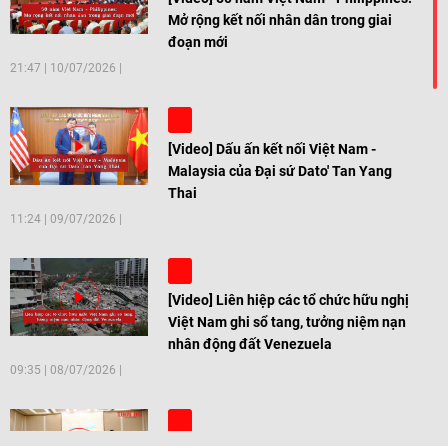
Mở rộng kết nối nhân dân trong giai
đoạn mới
21:47
|
10/07/2026
[Video] Dấu ấn kết nối Việt Nam -
Malaysia của Đại sứ Dato' Tan Yang
Thai
11:24
|
09/07/2026
[Video] Liên hiệp các tổ chức hữu nghị
Việt Nam ghi sổ tang, tưởng niệm nạn
nhân động đất Venezuela
09:35
|
08/07/2026