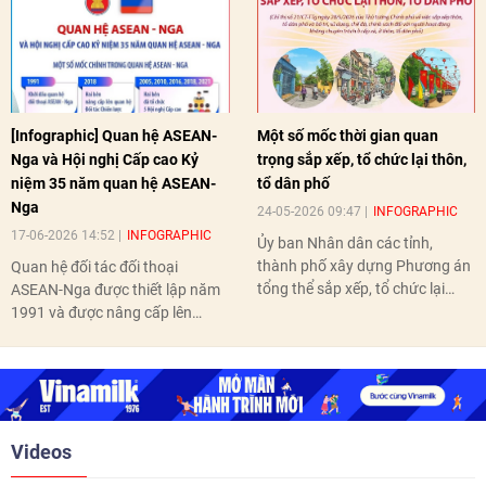
[Infographic] Quan hệ ASEAN-
Một số mốc thời gian quan
Nga và Hội nghị Cấp cao Kỷ
trọng sắp xếp, tổ chức lại thôn,
niệm 35 năm quan hệ ASEAN-
tổ dân phố
Nga
24-05-2026 09:47
INFOGRAPHIC
17-06-2026 14:52
INFOGRAPHIC
Ủy ban Nhân dân các tỉnh,
thành phố xây dựng Phương án
Quan hệ đối tác đối thoại
tổng thể sắp xếp, tổ chức lại
ASEAN-Nga được thiết lập năm
thôn, tổ dân phố hoàn thành
1991 và được nâng cấp lên
trước ngày 10/6/2026.
quan hệ Đối tác chiến lược năm
2018. Hai bên đã tổ chức 5 Hội
nghị Cấp cao vào các năm 2005,
2010, 2016, 2018, 2021.
Videos