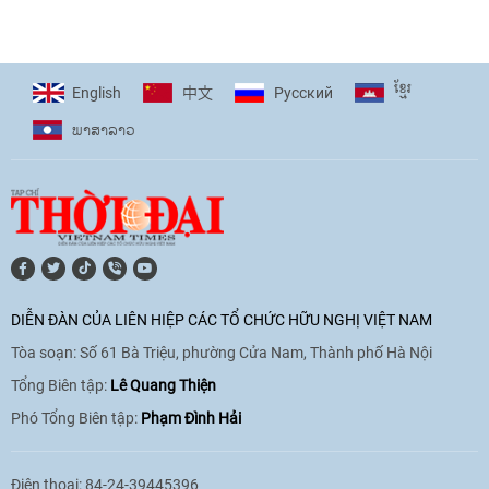
[Video] Trẻ em Đông Á cùng kiến tạo
giải pháp cho những thách thức chung
17:44
|
27/06/2026
ខ្មែរ
English
Pусский
中文
ພາ​ສາ​ລາວ
[Video] Âm nhạc flamenco gắn kết văn
hoá Việt Nam - Tây Ban Nha
11:10
|
17/06/2026
[Video] Trao tặng Kỷ niệm chương "Vì
hòa bình, hữu nghị giữa các dân tộc"
DIỄN ĐÀN CỦA LIÊN HIỆP CÁC TỔ CHỨC HỮU NGHỊ VIỆT NAM
cho Đại sứ Hungary tại Việt Nam
Tòa soạn: Số 61 Bà Triệu, phường Cửa Nam, Thành phố Hà Nội
17:25
|
13/06/2026
Tổng Biên tập:
Lê Quang Thiện
Phó Tổng Biên tập:
Phạm Đình Hải
[Video] Nhân dân Việt Nam luôn trân
trọng tình cảm của nước Nga
Điện thoại: 84-24-39445396