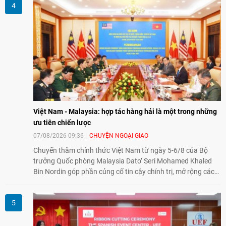
Nông nghiệp và An toàn thực phẩm Hoa Kỳ - Việt Nam",
hướng tới thúc đẩy chuyển đổi số, hiện đại hóa nông nghiệp
và mở rộng hợp tác phát triển giữa hai nước.
Việt Nam - Malaysia: hợp tác hàng hải là một trong những
ưu tiên chiến lược
07/08/2026 09:36
CHUYỆN NGOẠI GIAO
Chuyến thăm chính thức Việt Nam từ ngày 5-6/8 của Bộ
trưởng Quốc phòng Malaysia Dato’ Seri Mohamed Khaled
Bin Nordin góp phần củng cố tin cậy chính trị, mở rộng các
lĩnh vực hợp tác và thúc đẩy quan hệ quốc phòng Việt Nam -
Malaysia theo hướng ngày càng thực chất.