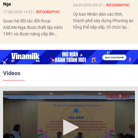
Nga
24-05-2026 09:47
INFOGRAPHIC
17-06-2026 14:52
INFOGRAPHIC
Ủy ban Nhân dân các tỉnh,
thành phố xây dựng Phương án
Quan hệ đối tác đối thoại
tổng thể sắp xếp, tổ chức lại
ASEAN-Nga được thiết lập năm
thôn, tổ dân phố hoàn thành
1991 và được nâng cấp lên
trước ngày 10/6/2026.
quan hệ Đối tác chiến lược năm
2018. Hai bên đã tổ chức 5 Hội
nghị Cấp cao vào các năm 2005,
2010, 2016, 2018, 2021.
Videos