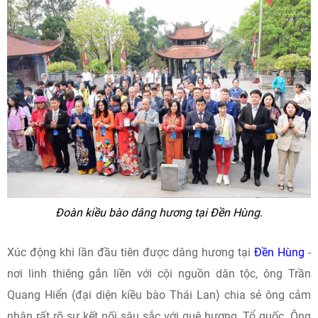
Đoàn kiều bào dâng hương tại Đền Hùng.
Xúc động khi lần đầu tiên được dâng hương tại
Đền Hùng
-
nơi linh thiêng gắn liền với cội nguồn dân tộc, ông Trần
Quang Hiển (đại diện kiều bào Thái Lan) chia sẻ ông cảm
nhận rất rõ sự kết nối sâu sắc với quê hương, Tổ quốc. Ông