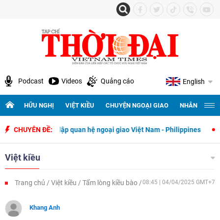
Podcast
Videos
Quảng cáo
English
HỮU NGHỊ
VIỆT KIỀU
CHUYỆN NGOẠI GIAO
NHÂN QUYỀN 
 thiết lập quan hệ ngoại giao Việt Nam - Philippines
CHUYÊN ĐỀ:
500 ngày đê
Việt kiều
Trang chủ
Việt kiều
Tấm lòng kiều bào
08:45 | 04/04/2025 GMT+7
Khang Anh