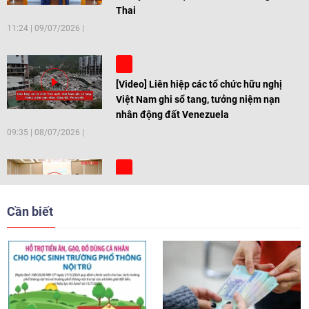
Thai
11:24
|
09/07/2026
[Video] Liên hiệp các tổ chức hữu nghị
Việt Nam ghi sổ tang, tưởng niệm nạn
nhân động đất Venezuela
09:35
|
08/07/2026
[Video] Trẻ em Đông Á cùng kiến tạo
giải pháp cho những thách thức chung
Cần biết
17:44
|
27/06/2026
[Video] Âm nhạc flamenco gắn kết văn
hoá Việt Nam - Tây Ban Nha