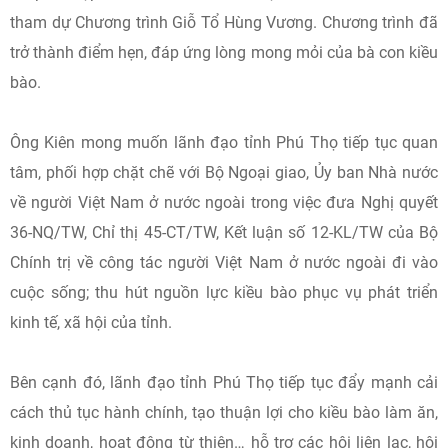
tham dự Chương trình Giỗ Tổ Hùng Vương. Chương trình đã
trở thành điểm hẹn, đáp ứng lòng mong mỏi của bà con kiều
bào.
Ông Kiên mong muốn lãnh đạo tỉnh Phú Thọ tiếp tục quan
tâm, phối hợp chặt chẽ với Bộ Ngoại giao, Ủy ban Nhà nước
về người Việt Nam ở nước ngoài trong việc đưa Nghị quyết
36-NQ/TW, Chỉ thị 45-CT/TW, Kết luận số 12-KL/TW của Bộ
Chính trị về công tác người Việt Nam ở nước ngoài đi vào
cuộc sống; thu hút nguồn lực kiều bào phục vụ phát triển
kinh tế, xã hội của tỉnh.
Bên cạnh đó, lãnh đạo tỉnh Phú Thọ tiếp tục đẩy mạnh cải
cách thủ tục hành chính, tạo thuận lợi cho kiều bào làm ăn,
kinh doanh, hoạt động từ thiện… hỗ trợ các hội liên lạc, hội