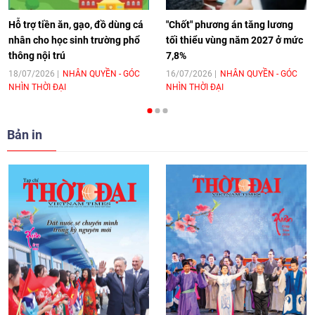
11:10
|
17/06/2026
Hỗ trợ tiền ăn, gạo, đồ dùng cá
"Chốt" phương án tăng lương
nhân cho học sinh trường phổ
tối thiểu vùng năm 2027 ở mức
thông nội trú
7,8%
[Video] Trao tặng Kỷ niệm chương "Vì
hòa bình, hữu nghị giữa các dân tộc"
18/07/2026
NHÂN QUYỀN - GÓC
16/07/2026
NHÂN QUYỀN - GÓC
NHÌN THỜI ĐẠI
NHÌN THỜI ĐẠI
cho Đại sứ Hungary tại Việt Nam
17:25
|
13/06/2026
Bản in
[Video] Nhân dân Việt Nam luôn trân
trọng tình cảm của nước Nga
08:02
|
13/06/2026
Video: Cơ hội giao lưu quốc tế cho học
sinh Việt Nam tại trại hè Artek
14:41
|
12/06/2026