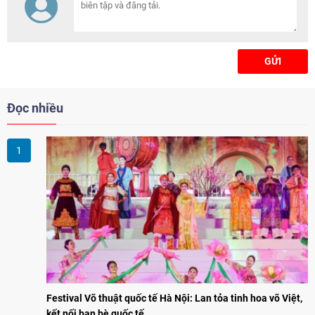
người Việt Nam ở nước ngoài với
văn hóa, lịch sử và cội nguồn
dân tộc.
GỬI
Đọc nhiều
Festival Võ thuật quốc tế Hà Nội: Lan tỏa tinh hoa võ Việt,
kết nối bạn bè quốc tế