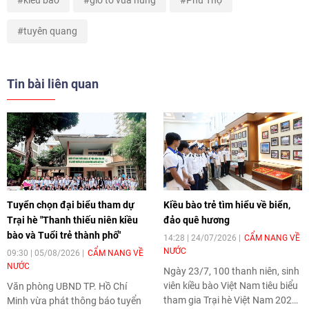
kiều bào
giỗ tổ vua hùng
Phú Thọ
tuyên quang
Tin bài liên quan
Tuyển chọn đại biểu tham dự
Kiều bào trẻ tìm hiểu về biển,
Trại hè "Thanh thiếu niên kiều
đảo quê hương
bào và Tuổi trẻ thành phố"
14:28 | 24/07/2026
CẨM NANG VỀ
NƯỚC
09:30 | 05/08/2026
CẨM NANG VỀ
NƯỚC
Ngày 23/7, 100 thanh niên, sinh
viên kiều bào Việt Nam tiêu biểu
Văn phòng UBND TP. Hồ Chí
tham gia Trại hè Việt Nam 2026
Minh vừa phát thông báo tuyển