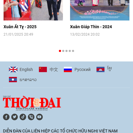
[Video] Đối ngoại nhân dân Thủ đô
hướng tới kết nối hiệu quả nguồn lực
người Việt Nam ở nước ngoài
Xuân Ất Tỵ - 2025
Xuân Giáp Thìn - 2024
16:58
|
10/06/2026
21/01/2025 20:49
13/02/2024 20:02
[Video] Plan International đồng hành
cùng thanh thiếu nhi tiên phong ứng
ខ្មែរ
English
Pусский
中文
phó với biến đổi khí hậu
ພາ​ສາ​ລາວ
17:07
|
09/06/2026
[Video] Lào dành ưu tiên hàng đầu cho
quan hệ với Việt Nam
11:01
|
09/06/2026
DIỄN ĐÀN CỦA LIÊN HIỆP CÁC TỔ CHỨC HỮU NGHỊ VIỆT NAM