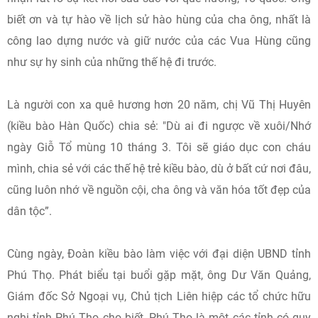
biết ơn và tự hào về lịch sử hào hùng của cha ông, nhất là
công lao dựng nước và giữ nước của các Vua Hùng cũng
như sự hy sinh của những thế hệ đi trước.
Là người con xa quê hương hơn 20 năm, chị Vũ Thị Huyên
(kiều bào Hàn Quốc) chia sẻ: "Dù ai đi ngược về xuôi/Nhớ
ngày Giỗ Tổ mùng 10 tháng 3. Tôi sẽ giáo dục con cháu
mình, chia sẻ với các thế hệ trẻ kiều bào, dù ở bất cứ nơi đâu,
cũng luôn nhớ về nguồn cội, cha ông và văn hóa tốt đẹp của
dân tộc”.
Cùng ngày, Đoàn kiều bào làm việc với đại diện UBND tỉnh
Phú Thọ. Phát biểu tại buổi gặp mặt, ông Dư Văn Quảng,
Giám đốc Sở Ngoại vụ, Chủ tịch Liên hiệp các tổ chức hữu
nghị tỉnh Phú Thọ cho biết, Phú Thọ là một các tỉnh có quy