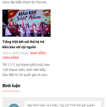
đến tham quan, giao lưu tại Học
chọn đại biểu tham dự Trại hè
viện Hải quân, Khánh Hòa.
"Thanh thiếu niên kiều bào và
Tuổi trẻ thành phố" lần thứ 19
năm 2026.
Tiếng Việt kết nối thế hệ trẻ
kiều bào với cội nguồn
12:41 | 18/07/2026
NHỊP SỐNG
CỘNG ĐỒNG
Tối 17/7, tại thành phố Huế, hơn
100 thanh niên, sinh viên kiều
bào đến từ 32 quốc gia và vùng
lãnh thổ đã tham gia Chương
trình giao lưu tiếng Việt trong
Bình luận
khuôn khổ Trại hè Việt Nam
2026. Chương trình góp phần
trau dồi tiếng Việt và tăng
cường sự gắn kết của thế hệ trẻ