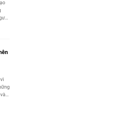
mạo
g
người
 nên
vì
những
 vào