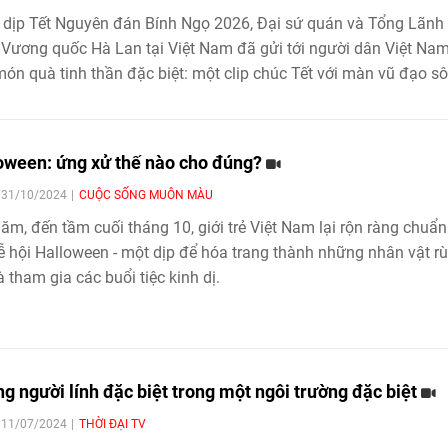
dịp Tết Nguyên đán Bính Ngọ 2026, Đại sứ quán và Tổng Lãnh
Vương quốc Hà Lan tại Việt Nam đã gửi tới người dân Việt Na
ón quà tinh thần đặc biệt: một clip chúc Tết với màn vũ đạo sô
trẻ trung, được thực hiện trong thời gian chuẩn bị chỉ vỏn vẹn 10
oween: ứng xử thế nào cho đúng?
| 31/10/2024
CUỘC SỐNG MUÔN MÀU
ăm, đến tầm cuối tháng 10, giới trẻ Việt Nam lại rộn ràng chuẩn
ễ hội Halloween - một dịp để hóa trang thành những nhân vật r
à tham gia các buổi tiệc kinh dị.
g người lính đặc biệt trong một ngôi trường đặc biệt
| 11/07/2024
THỜI ĐẠI TV