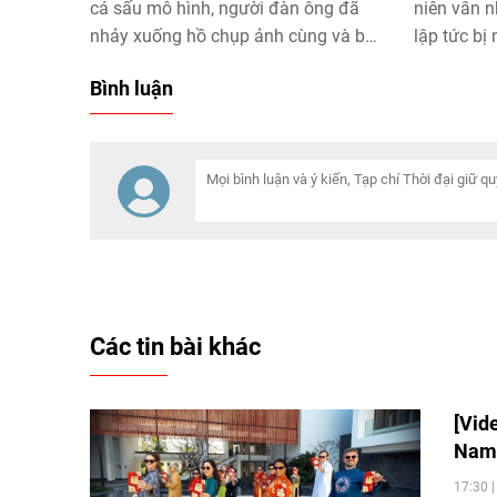
cá sấu mô hình, người đàn ông đã
niên vẫn 
nhảy xuống hồ chụp ảnh cùng và bị
lập tức bị
con vật tấn công, suýt ảnh hưởng
Bình luận
tính mạng.
Các tin bài khác
[Vid
Na
17:30 