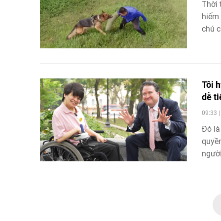
Thời 
hiểm 
chú c
có ti
Tôi 
dễ t
09:33 
Đó là
quyền
người
xanh”