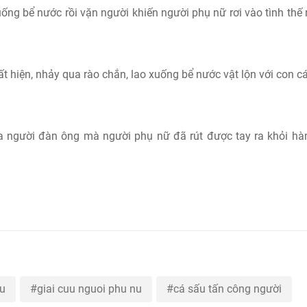
ống bể nước rồi vặn người khiến người phụ nữ rơi vào tình thế
t hiện, nhảy qua rào chắn, lao xuống bể nước vật lộn với con c
a người đàn ông mà người phụ nữ đã rút được tay ra khỏi h
ấu
giai cuu nguoi phu nu
cá sấu tấn công người