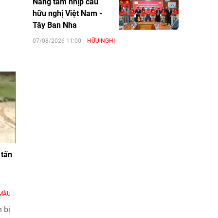
Nâng tầm nhịp cầu
hữu nghị Việt Nam -
Tây Ban Nha
07/08/2026 11:00
HỮU NGHỊ
 tấn
MÀU
 bị