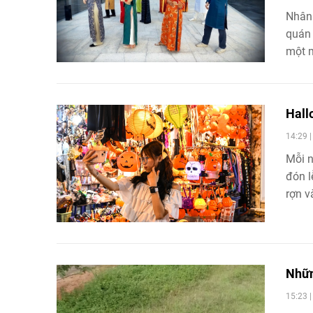
Nhân 
quán 
một m
nổi, 
phút.
Hall
14:29 
Mỗi n
đón l
rợn v
Nhữn
15:23 