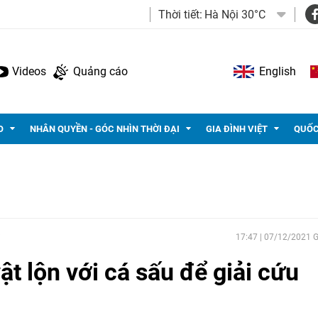
Thời tiết:
Hà Nội 30°C
Videos
Quảng cáo
English
O
NHÂN QUYỀN - GÓC NHÌN THỜI ĐẠI
GIA ĐÌNH VIỆT
QUỐC
17:47 | 07/12/2021
t lộn với cá sấu để giải cứu