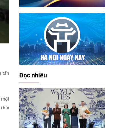
g tấn
Đọc nhiều
ở một
u khi