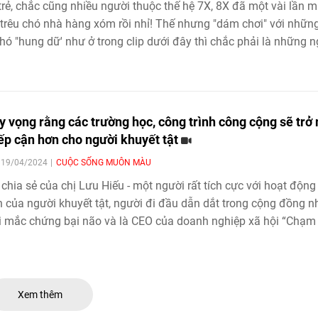
trẻ, chắc cũng nhiều người thuộc thế hệ 7X, 8X đã một vài lần 
trêu chó nhà hàng xóm rồi nhỉ! Thế nhưng "dám chơi" với nhữn
hó "hung dữ' như ở trong clip dưới đây thì chắc phải là những 
nh thần thép.
hy vọng rằng các trường học, công trình công cộng sẽ trở
iếp cận hơn cho người khuyết tật
| 19/04/2024
CUỘC SỐNG MUÔN MÀU
 chia sẻ của chị Lưu Hiếu - một người rất tích cực với hoạt động 
 của người khuyết tật, người đi đầu dẫn dắt trong cộng đồng 
 mắc chứng bại não và là CEO của doanh nghiệp xã hội “Chạm
.
Xem thêm