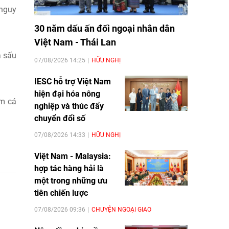
 nguy
30 năm dấu ấn đối ngoại nhân dân
Việt Nam - Thái Lan
á sấu
07/08/2026 14:25
HỮU NGHỊ
IESC hỗ trợ Việt Nam
hiện đại hóa nông
àm cá
nghiệp và thúc đẩy
chuyển đổi số
07/08/2026 14:33
HỮU NGHỊ
Việt Nam - Malaysia:
hợp tác hàng hải là
một trong những ưu
tiên chiến lược
07/08/2026 09:36
CHUYỆN NGOẠI GIAO