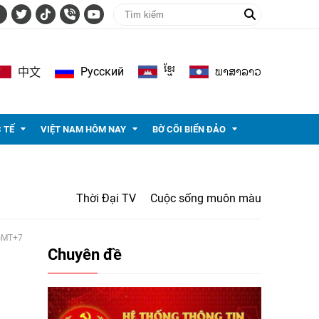
ខ្មែរ
ພາ​ສາ​ລາວ
Pусский
中文
 TẾ
VIỆT NAM HÔM NAY
BỜ CÕI BIỂN ĐẢO
Thời Đại TV
Cuộc sống muôn màu
 GMT+7
Chuyên đề