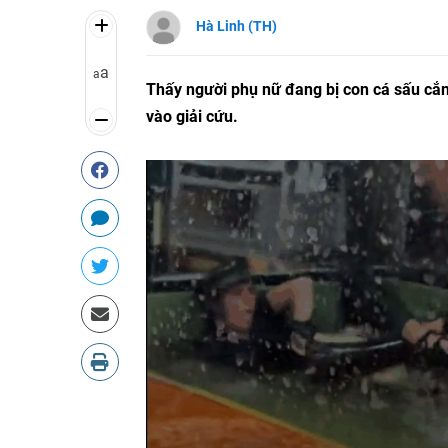
Hà Linh (TH)
a
a
Thấy người phụ nữ đang bị con cá sấu cắn
vào giải cứu.