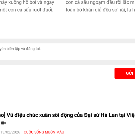
nhảy xuống hồ bơi và ngay
con cá sấu ngoạm đầu rồi lắc m
 một con cá sấu rượt đuổi.
toàn bộ khán giả đều sợ hãi, la h
thất thanh.
GỬI
eo] Vũ điệu chúc xuân sôi động của Đại sứ Hà Lan tại Việ
m
| 13/02/2026
CUỘC SỐNG MUÔN MÀU