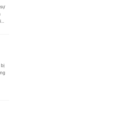
 sự
m
i
 bị
ùng