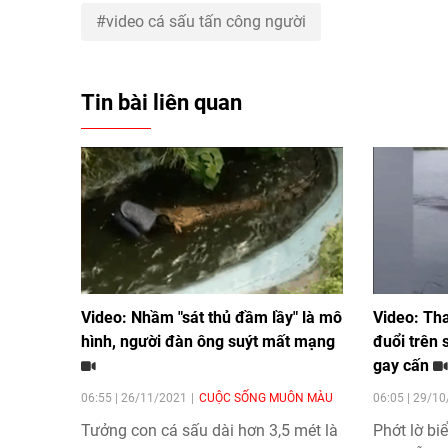
video cá sấu tấn công người
Tin bài liên quan
Video: Nhầm "sát thủ đầm lầy" là mô
Video: Tha
hình, người đàn ông suýt mất mạng
đuổi trên 
gay cấn
06:55 | 26/11/2021
CUỘC SỐNG MUÔN MÀU
06:05 | 29/1
Tưởng con cá sấu dài hơn 3,5 mét là
Phớt lờ bi