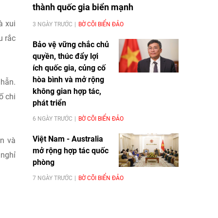
thành quốc gia biển mạnh
à xui
3 NGÀY TRƯỚC
BỜ CÕI BIỂN ĐẢO
u rắc
Bảo vệ vững chắc chủ
quyền, thúc đẩy lợi
ích quốc gia, củng cố
hòa bình và mở rộng
nhẫn.
không gian hợp tác,
ố chi
phát triển
6 NGÀY TRƯỚC
BỜ CÕI BIỂN ĐẢO
Việt Nam - Australia
òn và
mở rộng hợp tác quốc
 nghỉ
phòng
7 NGÀY TRƯỚC
BỜ CÕI BIỂN ĐẢO