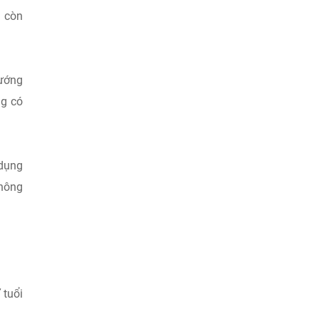
n còn
vướng
ng có
 dụng
không
 tuổi