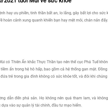
0/2021 tuổi Mùi về sức khỏe
 hay ưu phiền, tinh thần bất an, lo lắng, gây bất lợi cho sức 
, về hoàn cảnh xung quanh khiến bạn hay mệt mỏi, chán nản đấy
Mùi có Thiên Ấn khắc Thực Thần tạo nên thế cục Phá Tuế khôn
 tiềm ẩn trong hệ hô hấp, bao gồm cả hệ thống gan mật. Đồng 
đứa trẻ trong gia đình không có sức khỏe tốt, và đôi khi chún
ường dẫn đến phá sản. Họ không nên quá tham lam, và khôn
 dựa vào sự quản lý tài chính, đầu tư mạo hiểm.