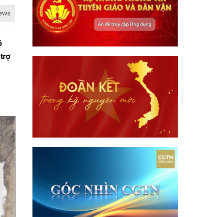
ó
trợ