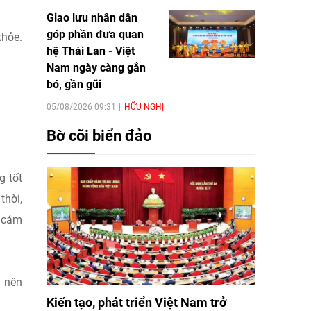
Giao lưu nhân dân
góp phần đưa quan
khỏe.
hệ Thái Lan - Việt
.
Nam ngày càng gắn
bó, gần gũi
05/08/2026 09:31
HỮU NGHỊ
Bờ cõi biển đảo
g tốt
thời,
g cảm
g nên
Kiến tạo, phát triển Việt Nam trở