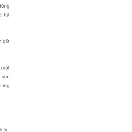
 từng
i tất
n bất
ừ một
a sức
chúng
hiên,