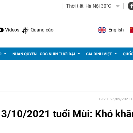
Thời tiết:
Hà Nội 30°C
Videos
Quảng cáo
English
O
NHÂN QUYỀN - GÓC NHÌN THỜI ĐẠI
GIA ĐÌNH VIỆT
QUỐC
19:20 | 26/09/2021
 3/10/2021 tuổi Mùi: Khó khă