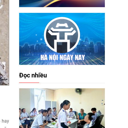
Đọc nhiều
o hay