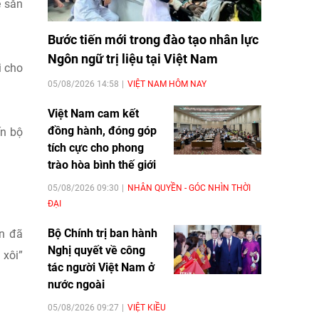
ẽ sẵn
Bước tiến mới trong đào tạo nhân lực
Ngôn ngữ trị liệu tại Việt Nam
i cho
05/08/2026 14:58
VIỆT NAM HÔM NAY
Việt Nam cam kết
đồng hành, đóng góp
ến bộ
tích cực cho phong
trào hòa bình thế giới
05/08/2026 09:30
NHÂN QUYỀN - GÓC NHÌN THỜI
ĐẠI
Bộ Chính trị ban hành
ạn đã
Nghị quyết về công
 xôi”
tác người Việt Nam ở
nước ngoài
05/08/2026 09:27
VIỆT KIỀU