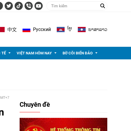
ខ្មែរ
ພາ​ສາ​ລາວ
Pусский
中文
 TẾ
VIỆT NAM HÔM NAY
BỜ CÕI BIỂN ĐẢO
 GMT+7
Chuyên đề
n