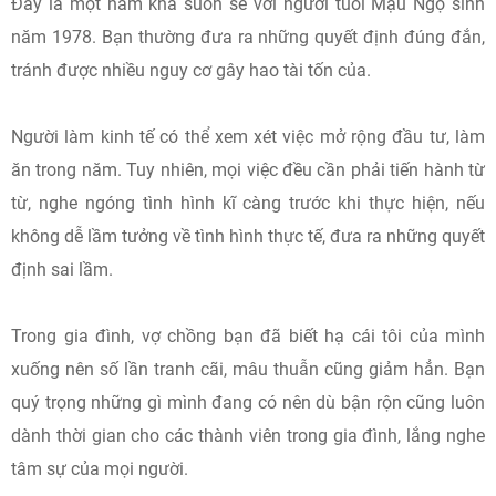
Đây là một năm khá suôn sẻ với người tuổi Mậu Ngọ sinh
năm 1978. Bạn thường đưa ra những quyết định đúng đắn,
tránh được nhiều nguy cơ gây hao tài tốn của.
Người làm kinh tế có thể xem xét việc mở rộng đầu tư, làm
ăn trong năm. Tuy nhiên, mọi việc đều cần phải tiến hành từ
từ, nghe ngóng tình hình kĩ càng trước khi thực hiện, nếu
không dễ lầm tưởng về tình hình thực tế, đưa ra những quyết
định sai lầm.
Trong gia đình, vợ chồng bạn đã biết hạ cái tôi của mình
xuống nên số lần tranh cãi, mâu thuẫn cũng giảm hẳn. Bạn
quý trọng những gì mình đang có nên dù bận rộn cũng luôn
dành thời gian cho các thành viên trong gia đình, lắng nghe
tâm sự của mọi người.