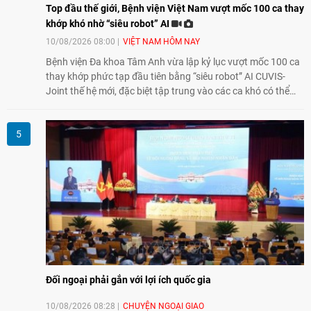
Top đầu thế giới, Bệnh viện Việt Nam vượt mốc 100 ca thay
khớp khó nhờ “siêu robot” AI
10/08/2026 08:00
VIỆT NAM HÔM NAY
Bệnh viện Đa khoa Tâm Anh vừa lập kỷ lục vượt mốc 100 ca
thay khớp phức tạp đầu tiên bằng “siêu robot” AI CUVIS-
Joint thế hệ mới, đặc biệt tập trung vào các ca khó có thể
điều trị tốt bằng kỹ thuật truyền thống hay robot thế hệ cũ,
mở ra cơ hội mới cho nhiều người bệnh đang đối mặt nguy
cơ “tàn phế”.
Đối ngoại phải gắn với lợi ích quốc gia
10/08/2026 08:28
CHUYỆN NGOẠI GIAO