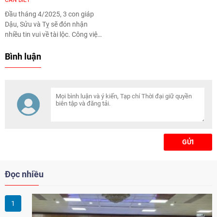
CẦN BIẾT
Đầu tháng 4/2025, 3 con giáp
Dậu, Sửu và Tỵ sẽ đón nhận
nhiều tin vui về tài lộc. Công việc
suôn sẻ, thu nhập gia tăng, đặc
biệt những ai làm kinh doanh và
Bình luận
đầu tư có thể gặt hái thành quả
lớn.
GỬI
Đọc nhiều