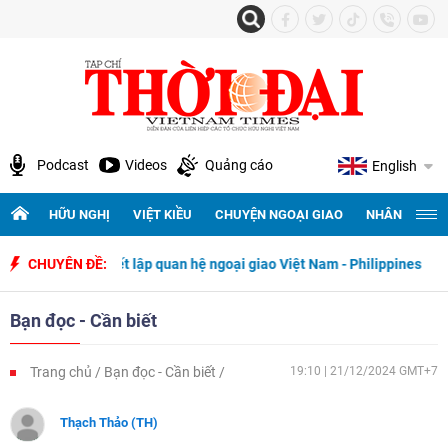
Podcast
Videos
Quảng cáo
English
HỮU NGHỊ
VIỆT KIỀU
CHUYỆN NGOẠI GIAO
NHÂN QUYỀN 
gày thiết lập quan hệ ngoại giao Việt Nam - Philippines
CHUYÊN ĐỀ:
500 ngày 
Bạn đọc - Cần biết
Trang chủ
Bạn đọc - Cần biết
19:10 | 21/12/2024 GMT+7
Thạch Thảo (TH)