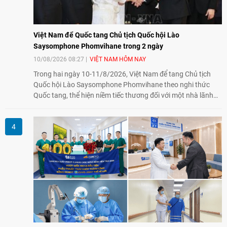
Việt Nam để Quốc tang Chủ tịch Quốc hội Lào
Saysomphone Phomvihane trong 2 ngày
10/08/2026 08:27
VIỆT NAM HÔM NAY
Trong hai ngày 10-11/8/2026, Việt Nam để tang Chủ tịch
Quốc hội Lào Saysomphone Phomvihane theo nghi thức
Quốc tang, thể hiện niềm tiếc thương đối với một nhà lãnh
đạo có nhiều đóng góp cho đất nước Lào và quan hệ hữu
nghị vĩ đại, đoàn kết đặc biệt Việt Nam - Lào.