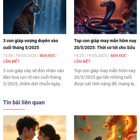
3 con giáp vượng duyên vào
Top con giáp may mắn hôm nay
cuối tháng 5/2025
20/5/2025: Thời cơ tới cho Sửu
15:08 | 19/05/2025
BẠN ĐỌC -
14:25 | 19/05/2025
BẠN ĐỌC -
CẦN BIẾT
CẦN BIẾT
3 con giáp này sẽ đón nhận vận
Top con giáp may mắn hôm nay
đào hoa rực rỡ vào cuối tháng
20/5/2025 gọi tên những tuổi
5/2025, chấm dứt chuỗi ngày
được cát tinh nâng đỡ, mang lại
lận đận trong tình duyên.
nhiều khởi sắc trong công việc,
tài chính. Nếu biết tận dụng cơ
Tin bài liên quan
hội, bản mệnh sẽ tạo bước tiến
rõ rệt trong sự nghiệp, tình cảm.