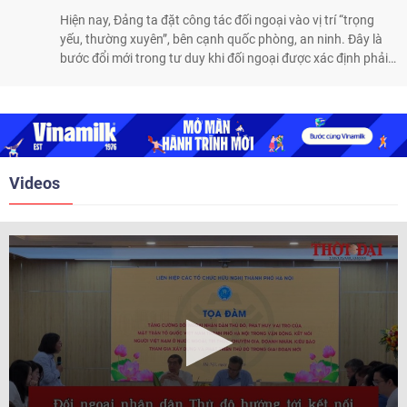
Hiện nay, Đảng ta đặt công tác đối ngoại vào vị trí “trọng
yếu, thường xuyên”, bên cạnh quốc phòng, an ninh. Đây là
bước đổi mới trong tư duy khi đối ngoại được xác định phải
đi trước một bước, góp phần giữ nước từ sớm, từ xa, đồng
thời mở thêm không gian, nguồn lực và cơ hội phát triển.
Nhìn vào thực tiễn, yêu cầu ấy đang từng bước được cụ thể
hóa.
Videos