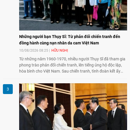
Những người bạn Thụy Sĩ: Từ phản đối chiến tranh đến
đồng hành cùng nạn nhân da cam Việt Nam
10/08/2026 08:25
HỮU NGHỊ
Từ những năm 1960-1970, nhiều người Thụy Sĩ đã tham gia
phong trào phản đối chiến tranh, lên tiếng ủng hộ độc lập,
hòa bình cho Việt Nam. Sau chiến tranh, tình đoàn kết ấy
tiếp tục bằng các hoạt động nhân đạo, hỗ trợ cộng đồng và
đồng hành với những người còn chịu hậu quả chiến tranh,
trong đó có các nạn nhân chất độc da cam/dioxin.