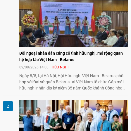
Đối ngoại nhân dân củng cố tình hữu nghị, mở rộng quan
hệ hợp tác Việt Nam - Belarus
09/08/2026 14:00
HỮU NGHỊ
Ngày 8/8, tại Hà Nội, Hội Hữu nghị Việt Nam - Belarus phối
hợp với Đại sứ quán Belarus tại Việt Nam tổ chức Gặp mặt
hữu nghị nhân dịp kỷ niệm 35 năm Quốc khánh Cộng hòa
Belarus. Đại diện hai bên nhấn mạnh vai trò của đối ngoại
nhân dân trong củng cố tình hữu nghị, mở rộng hợp tác thiết
thực và làm sâu sắc quan hệ Đối tác chiến lược Việt Nam -
Belarus.