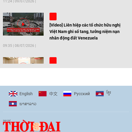
11:24
|
09/07/2026
[Video] Liên hiệp các tổ chức hữu nghị
Việt Nam ghi sổ tang, tưởng niệm nạn
nhân động đất Venezuela
09:35
|
08/07/2026
[Video] Trẻ em Đông Á cùng kiến tạo
giải pháp cho những thách thức chung
17:44
|
27/06/2026
ខ្មែរ
English
Pусский
中文
ພາ​ສາ​ລາວ
[Video] Âm nhạc flamenco gắn kết văn
hoá Việt Nam - Tây Ban Nha
11:10
|
17/06/2026