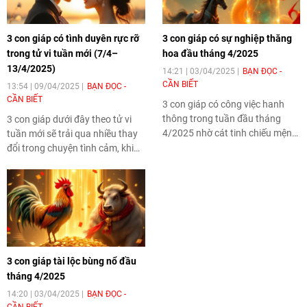
3 con giáp có tình duyên rực rỡ
3 con giáp có sự nghiệp thăng
trong tử vi tuần mới (7/4–
hoa đầu tháng 4/2025
13/4/2025)
14:21 | 03/04/2025
BẠN ĐỌC -
CẦN BIẾT
13:54 | 09/04/2025
BẠN ĐỌC -
CẦN BIẾT
3 con giáp có công việc hanh
thông trong tuần đầu tháng
3 con giáp dưới đây theo tử vi
4/2025 nhờ cát tinh chiếu mệnh.
tuần mới sẽ trải qua nhiều thay
Trong khi Mão nhận được sự
đổi trong chuyện tình cảm, khi
công nhận từ cấp trên, Mùi lại có
sao đào hoa và các yếu tố chiếu
quý nhân trợ giúp, còn Dậu
mệnh mang đến cả cơ hội yêu
đứng trước cơ hội đổi đời nếu
đương mới lạ lẫn những thử
biết tận dụng thời cơ.
thách bất ngờ trong các mối
quan hệ hiện tại.
3 con giáp tài lộc bùng nổ đầu
tháng 4/2025
14:20 | 03/04/2025
BẠN ĐỌC -