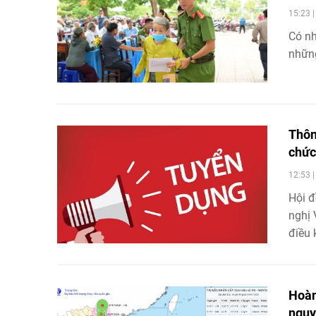
15:23 
Có nh
những
Thôn
chức
12:53 
Hội đ
nghị 
điều 
hiệp 
Hoàn
nguy 