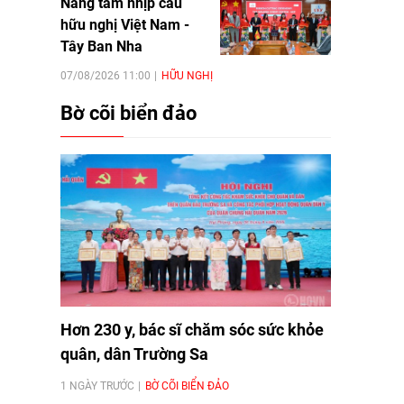
Nâng tầm nhịp cầu
hữu nghị Việt Nam -
Tây Ban Nha
07/08/2026 11:00
HỮU NGHỊ
Bờ cõi biển đảo
Hơn 230 y, bác sĩ chăm sóc sức khỏe
quân, dân Trường Sa
1 NGÀY TRƯỚC
BỜ CÕI BIỂN ĐẢO