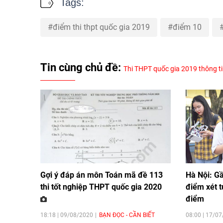
Tags:
điểm thi thpt quốc gia 2019
điểm 10
Tin cùng chủ đề:
Thi THPT quốc gia 2019 thông t
Gợi ý đáp án môn Toán mã đề 113
Hà Nội: Gầ
thi tốt nghiệp THPT quốc gia 2020
điểm xét t
điểm
18:18 | 09/08/2020
BẠN ĐỌC - CẦN BIẾT
08:00 | 17/0