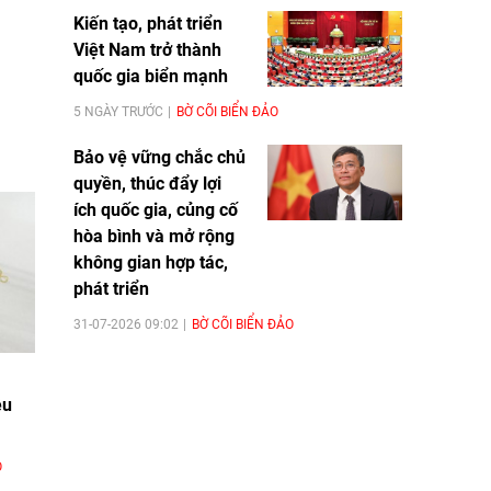
Kiến tạo, phát triển
Việt Nam trở thành
quốc gia biển mạnh
5 NGÀY TRƯỚC
BỜ CÕI BIỂN ĐẢO
Bảo vệ vững chắc chủ
quyền, thúc đẩy lợi
ích quốc gia, củng cố
hòa bình và mở rộng
không gian hợp tác,
phát triển
31-07-2026 09:02
BỜ CÕI BIỂN ĐẢO
ều
O