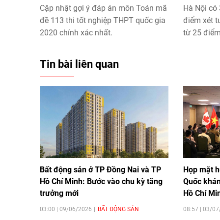
Cập nhật gợi ý đáp án môn Toán mã
Hà Nội có 
đề 113 thi tốt nghiệp THPT quốc gia
điểm xét 
2020 chính xác nhất.
từ 25 điểm
quốc gia 
Tin bài liên quan
Bất động sản ở TP Đồng Nai và TP
Họp mặt h
Hồ Chí Minh: Bước vào chu kỳ tăng
Quốc khán
trưởng mới
Hồ Chí Mi
03:00 | 09/06/2026
BẤT ĐỘNG SẢN
08:57 | 03/0