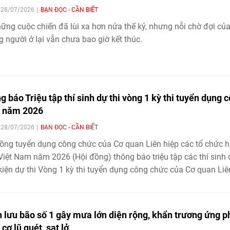
| 28/07/2026
BẠN ĐỌC - CẦN BIẾT
ững cuộc chiến đã lùi xa hơn nửa thế kỷ, nhưng nỗi chờ đợi củ
 người ở lại vẫn chưa bao giờ kết thúc.
g báo Triệu tập thí sinh dự thi vòng 1 kỳ thi tuyển dụng 
 năm 2026
| 28/07/2026
BẠN ĐỌC - CẦN BIẾT
ồng tuyển dụng công chức của Cơ quan Liên hiệp các tổ chức 
Việt Nam năm 2026 (Hội đồng) thông báo triệu tập các thí sinh
kiện dự thi Vòng 1 kỳ thi tuyển dụng công chức của Cơ quan Liê
các tổ chức hữu nghị Việt Nam năm 2026, cụ thể như sau:
 lưu bão số 1 gây mưa lớn diện rộng, khẩn trương ứng p
cơ lũ quét, sạt lở