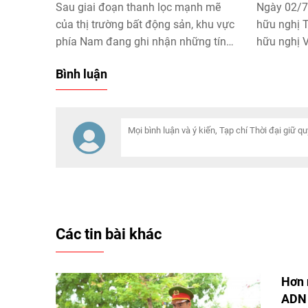
Sau giai đoạn thanh lọc mạnh mẽ
Ngày 02/7,
của thị trường bất động sản, khu vực
hữu nghị 
phía Nam đang ghi nhận những tín
hữu nghị 
hiệu phục hồi rõ nét, đặc biệt tại TP.
TP.HCM tổ
Bình luận
Hồ Chí Minh và TP. Đồng Nai.
158 năm 
(01/7/186
dịp nhìn l
quan hệ V
nhiều lĩnh
góp phần 
dân và là
hữu nghị g
Các tin bài khác
Hơn 
AD