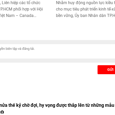
 Liên hiệp các tổ chức
Nhằm huy động nguồn lực kiều 
TP.HCM phối hợp với Hội
cho mục tiêu phát triển kinh tế-x
Việt Nam – Canada
bền vững, Ủy ban Nhân dân TP
 chức họp mặt kỷ niệm
vừa có quyết định phê duyệt Đề 
Quốc khánh Canada
Chính sách phát huy hiệu quả n
7 – 01/7/2025). Sự kiện là
lực kiều hối trên địa bàn từ nay 
ại chặng đường phát triển
năm 2030.
iệt Nam – Canada trên
 vực, đồng thời đồng thời
thúc đẩy giao lưu nhân
m sâu sắc thêm quan hệ
GỬI
iữa hai nước.
nửa thế kỷ chờ đợi, hy vọng được thắp lên từ những mẫu
N