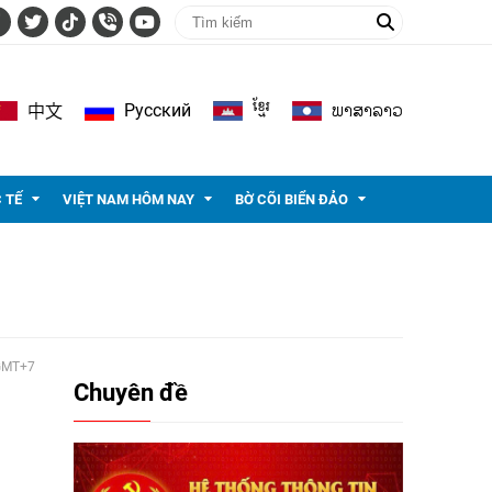
ខ្មែរ
ພາ​ສາ​ລາວ
Pусский
中文
 TẾ
VIỆT NAM HÔM NAY
BỜ CÕI BIỂN ĐẢO
 GMT+7
Chuyên đề