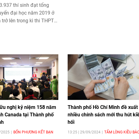
3.937 thí sinh đạt tổng
tuyển đại học năm 2019 ở
 trở lên trong kì thi THPT
2019.
ữu nghị kỷ niệm 158 năm
Thành phố Hồ Chí Minh đề xuất
h Canada tại Thành phố
nhiều chính sách mới thu hút ki
nh
hối
7/2025
BỐN PHƯƠNG KẾT BẠN
13:25 | 29/09/2024
TẤM LÒNG KIỀU BÀ