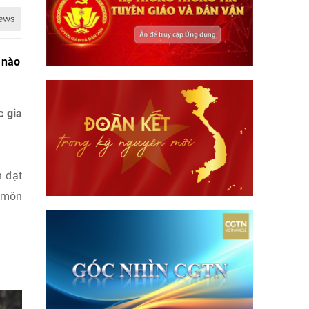
 nào
c gia
h đạt
, môn