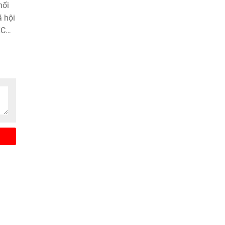
hối
ã hội
.HCM
án
guồn
đến