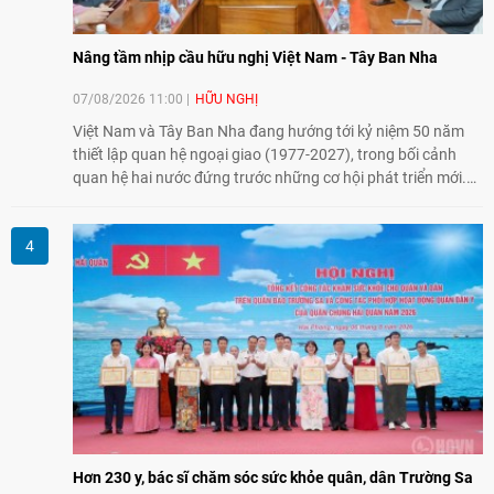
Nâng tầm nhịp cầu hữu nghị Việt Nam - Tây Ban Nha
07/08/2026 11:00
HỮU NGHỊ
Việt Nam và Tây Ban Nha đang hướng tới kỷ niệm 50 năm
thiết lập quan hệ ngoại giao (1977-2027), trong bối cảnh
quan hệ hai nước đứng trước những cơ hội phát triển mới.
Cùng với đối ngoại Đảng và ngoại giao Nhà nước, đối ngoại
nhân dân có vai trò quan trọng trong việc củng cố nền tảng
xã hội, tăng cường hiểu biết, tin cậy và gắn bó giữa nhân
dân hai nước.
Hơn 230 y, bác sĩ chăm sóc sức khỏe quân, dân Trường Sa