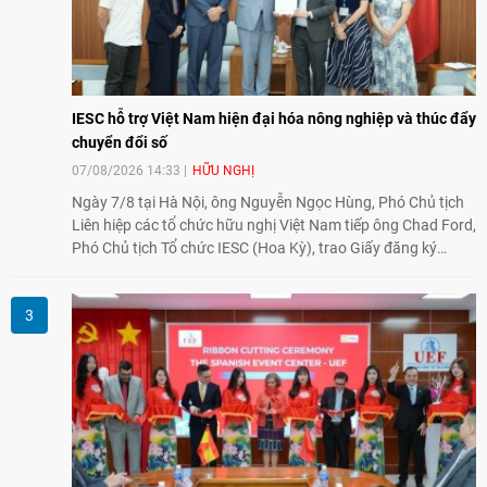
IESC hỗ trợ Việt Nam hiện đại hóa nông nghiệp và thúc đẩy
chuyển đổi số
07/08/2026 14:33
HỮU NGHỊ
Ngày 7/8 tại Hà Nội, ông Nguyễn Ngọc Hùng, Phó Chủ tịch
Liên hiệp các tổ chức hữu nghị Việt Nam tiếp ông Chad Ford,
Phó Chủ tịch Tổ chức IESC (Hoa Kỳ), trao Giấy đăng ký
thành lập Văn phòng Đại diện của IESC tại Việt Nam và trao
đổi về định hướng triển khai Dự án "Mở rộng Thương mại
Nông nghiệp và An toàn thực phẩm Hoa Kỳ - Việt Nam",
hướng tới thúc đẩy chuyển đổi số, hiện đại hóa nông nghiệp
và mở rộng hợp tác phát triển giữa hai nước.