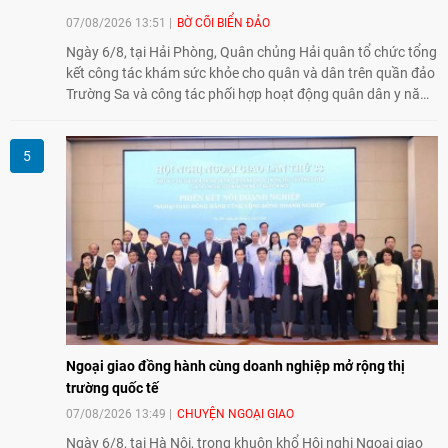
07/08/2026 13:51
BỜ CÕI BIỂN ĐẢO
Ngày 6/8, tại Hải Phòng, Quân chủng Hải quân tổ chức tổng
kết công tác khám sức khỏe cho quân và dân trên quần đảo
Trường Sa và công tác phối hợp hoạt động quân dân y năm
2026. Trong năm, 3 đoàn công tác với hơn 230 bác sĩ, dược
sĩ, điều dưỡng và kỹ thuật viên đã tham gia khám, tư vấn,
cấp thuốc, điều trị cho cán bộ, chiến sĩ và nhân dân trên
quần đảo.
Ngoại giao đồng hành cùng doanh nghiệp mở rộng thị
trường quốc tế
07/08/2026 13:49
CHUYỆN NGOẠI GIAO
Ngày 6/8, tại Hà Nội, trong khuôn khổ Hội nghị Ngoại giao