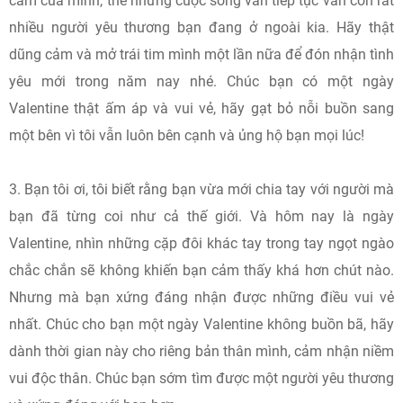
cảm của mình, thế nhưng cuộc sống vẫn tiếp tục vẫn còn rất
nhiều người yêu thương bạn đang ở ngoài kia. Hãy thật
dũng cảm và mở trái tim mình một lần nữa để đón nhận tình
yêu mới trong năm nay nhé. Chúc bạn có một ngày
Valentine thật ấm áp và vui vẻ, hãy gạt bỏ nỗi buồn sang
một bên vì tôi vẫn luôn bên cạnh và ủng hộ bạn mọi lúc!
3. Bạn tôi ơi, tôi biết rằng bạn vừa mới chia tay với người mà
bạn đã từng coi như cả thế giới. Và hôm nay là ngày
Valentine, nhìn những cặp đôi khác tay trong tay ngọt ngào
chắc chắn sẽ không khiến bạn cảm thấy khá hơn chút nào.
Nhưng mà bạn xứng đáng nhận được những điều vui vẻ
nhất. Chúc cho bạn một ngày Valentine không buồn bã, hãy
dành thời gian này cho riêng bản thân mình, cảm nhận niềm
vui độc thân. Chúc bạn sớm tìm được một người yêu thương