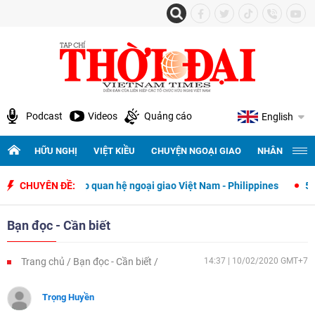
Podcast
Videos
Quảng cáo
English
HỮU NGHỊ
VIỆT KIỀU
CHUYỆN NGOẠI GIAO
NHÂN QUYỀN 
lập quan hệ ngoại giao Việt Nam - Philippines
CHUYÊN ĐỀ:
500 ngày đêm tìm kiế
Bạn đọc - Cần biết
Trang chủ
Bạn đọc - Cần biết
14:37 | 10/02/2020 GMT+7
Trọng Huyền