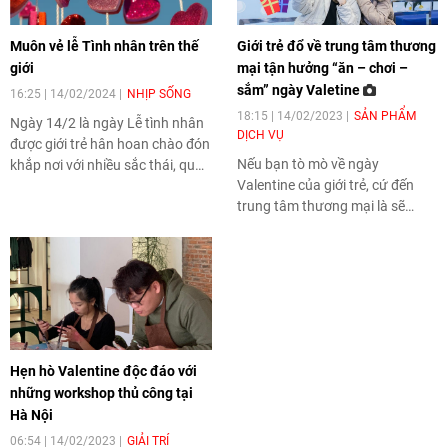
Muôn vẻ lễ Tình nhân trên thế
Giới trẻ đổ về trung tâm thương
giới
mại tận hưởng “ăn – chơi –
sắm” ngày Valetine
16:25 | 14/02/2024
NHỊP SỐNG
18:15 | 14/02/2023
SẢN PHẨM
Ngày 14/2 là ngày Lễ tình nhân
DỊCH VỤ
được giới trẻ hân hoan chào đón
Nếu bạn tò mò về ngày
khắp nơi với nhiều sắc thái, quan
Valentine của giới trẻ, cứ đến
niệm và câu chuyện ý nghĩa.
trung tâm thương mại là sẽ
được cập nhật ngay. Tuy nhiên,
cảnh báo những hình ảnh dưới
đây chắc chắn không dành cho
dân FA.
Hẹn hò Valentine độc đáo với
những workshop thủ công tại
Hà Nội
06:54 | 14/02/2023
GIẢI TRÍ