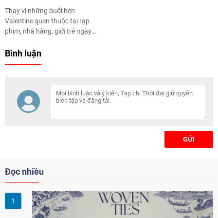
Thay vì những buổi hẹn
Valentine quen thuộc tại rạp
phim, nhà hàng, giới trẻ ngày
càng quan tâm hơn đến những
trải nghiệm mới lạ như cùng
Bình luận
nhau làm đồ da, cùng vẽ tranh,
làm gốm…
GỬI
Đọc nhiều