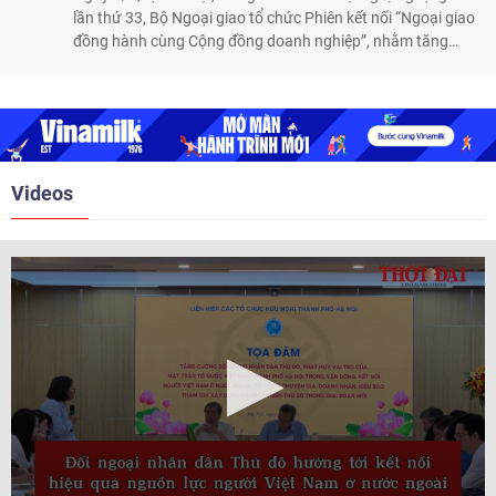
lần thứ 33, Bộ Ngoại giao tổ chức Phiên kết nối “Ngoại giao
đồng hành cùng Cộng đồng doanh nghiệp”, nhằm tăng
cường phối hợp giữa ngành ngoại giao và doanh nghiệp, hỗ
trợ mở rộng thị trường, kết nối đối tác và huy động nguồn
lực phục vụ phát triển đất nước.
Videos