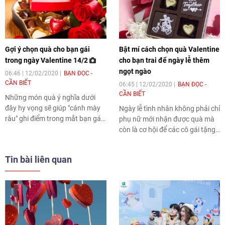
Gợi ý chọn quà cho bạn gái
Bật mí cách chọn quà Valentine
trong ngày Valentine 14/2
cho bạn trai để ngày lễ thêm
ngọt ngào
06:46 | 12/02/2020
BẠN ĐỌC -
CẦN BIẾT
06:45 | 12/02/2020
BẠN ĐỌC -
CẦN BIẾT
Những món quà ý nghĩa dưới
đây hy vọng sẽ giúp "cánh mày
Ngày lễ tình nhân không phải chỉ
râu" ghi điểm trong mắt bạn gái,
phụ nữ mới nhận được quà mà
người yêu và vợ của mình trong
còn là cơ hội để các cô gái tặng
ngày Lễ tình nhân (Valentine
quà bạn trai ngày Valentine,
14/2).
cảm ơn vì sự yêu thương, chăm
Tin bài liên quan
sóc của "nửa kia" dành cho
mình.