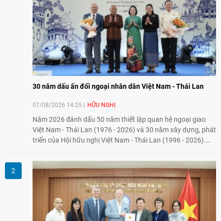
30 năm dấu ấn đối ngoại nhân dân Việt Nam - Thái Lan
07/08/2026 14:25
HỮU NGHỊ
Năm 2026 đánh dấu 50 năm thiết lập quan hệ ngoại giao
Việt Nam - Thái Lan (1976 - 2026) và 30 năm xây dựng, phát
triển của Hội hữu nghị Việt Nam - Thái Lan (1996 - 2026).
Trong dòng chảy quan hệ hai nước, Hội đã kiên trì vun đắp
tình hữu nghị, đồng thời từng bước mở rộng hoạt động từ
giao lưu truyền thống sang kết nối địa phương, doanh
nghiệp, giáo dục, văn hóa và thế hệ trẻ, góp phần tăng
cường sự hiểu biết và hợp tác giữa nhân dân hai nước.