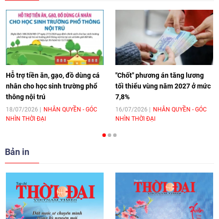
[Video] Âm nhạc flamenco gắn kết văn
hoá Việt Nam - Tây Ban Nha
11:10
|
17/06/2026
Hỗ trợ tiền ăn, gạo, đồ dùng cá
"Chốt" phương án tăng lương
nhân cho học sinh trường phổ
tối thiểu vùng năm 2027 ở mức
thông nội trú
7,8%
[Video] Trao tặng Kỷ niệm chương "Vì
hòa bình, hữu nghị giữa các dân tộc"
18/07/2026
NHÂN QUYỀN - GÓC
16/07/2026
NHÂN QUYỀN - GÓC
NHÌN THỜI ĐẠI
NHÌN THỜI ĐẠI
cho Đại sứ Hungary tại Việt Nam
17:25
|
13/06/2026
Bản in
[Video] Nhân dân Việt Nam luôn trân
trọng tình cảm của nước Nga
08:02
|
13/06/2026