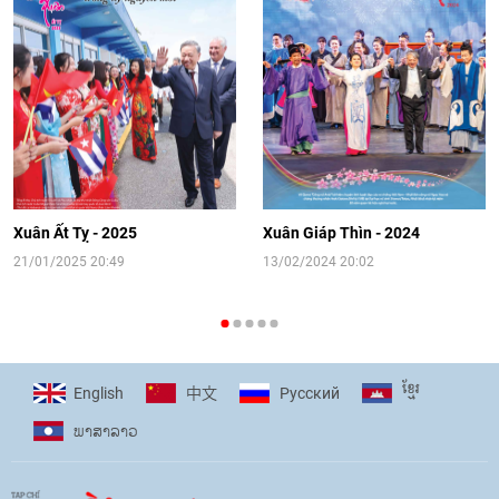
Video: Cơ hội giao lưu quốc tế cho học
sinh Việt Nam tại trại hè Artek
14:41
|
12/06/2026
[Video] Đối ngoại nhân dân Thủ đô
hướng tới kết nối hiệu quả nguồn lực
người Việt Nam ở nước ngoài
Xuân Ất Tỵ - 2025
Xuân Giáp Thìn - 2024
16:58
|
10/06/2026
21/01/2025 20:49
13/02/2024 20:02
[Video] Plan International đồng hành
cùng thanh thiếu nhi tiên phong ứng
ខ្មែរ
English
Pусский
中文
phó với biến đổi khí hậu
ພາ​ສາ​ລາວ
17:07
|
09/06/2026