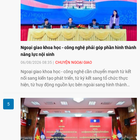
Ngoại giao khoa học - công nghệ phải góp phần hình thành
năng lực nội sinh
06/08/2026 08:35
CHUYỆN NGOẠI GIAO
Ngoại giao khoa học - công nghệ cần chuyển mạnh từ kết
nối sang kiến tạo phát triển, từ ký kết sang tổ chức thực
hiện, từ huy động nguồn lực bên ngoài sang hình thành
năng lực nội sinh, qua đó góp phần đưa khoa học, công
nghệ, đổi mới sáng tạo và chuyển đổi số trở thành động lực
phát triển đất nước.