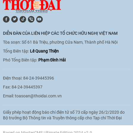
[Video] Lào dành ưu tiên hàng đầu cho
quan hệ với Việt Nam
11:01
|
09/06/2026
DIỄN ĐÀN CỦA LIÊN HIỆP CÁC TỔ CHỨC HỮU NGHỊ VIỆT NAM
Tòa soạn: Số 61 Bà Triệu, phường Cửa Nam, Thành phố Hà Nội
[Video] Doanh nghiệp Hoa Kỳ hỗ trợ
Việt Nam xác định danh tính người mất
Tổng Biên tập:
Lê Quang Thiện
tích trong chiến tranh
Phó Tổng Biên tập:
Phạm Đình Hải
20:38
|
02/06/2026
Điện thoại: 84-24-39445396
Fax: 84-24-39445397
Email:
toasoan@thoidai.com.vn
Giấy phép hoạt động báo chí điện tử số 73 cấp ngày 26/2/2020 do
Bộ trưởng Bộ Thông tin và Truyền thông cấp cho Tạp chí Thời Đại
Based on MasterCMS Ultimate Edition 2024 v2.9