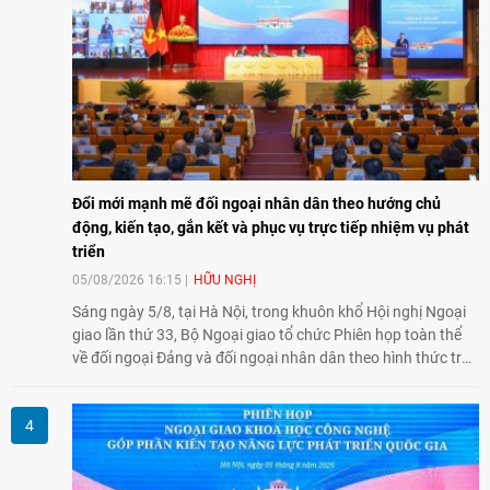
Đổi mới mạnh mẽ đối ngoại nhân dân theo hướng chủ
động, kiến tạo, gắn kết và phục vụ trực tiếp nhiệm vụ phát
triển
05/08/2026 16:15
HỮU NGHỊ
Sáng ngày 5/8, tại Hà Nội, trong khuôn khổ Hội nghị Ngoại
giao lần thứ 33, Bộ Ngoại giao tổ chức Phiên họp toàn thể
về đối ngoại Đảng và đối ngoại nhân dân theo hình thức trực
tiếp kết hợp trực tuyến với 34 tỉnh, thành phố trên cả nước
và các Cơ quan đại diện Việt Nam ở nước ngoài.