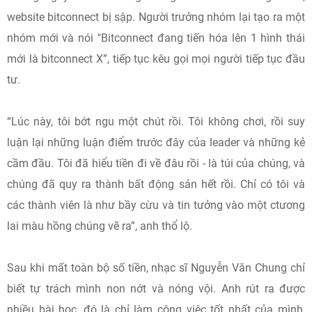
website bitconnect bị sập. Người trưởng nhóm lại tạo ra một
nhóm mới và nói "Bitconnect đang tiến hóa lên 1 hình thái
mới là bitconnect X”, tiếp tục kêu gọi mọi người tiếp tục đầu
tư.
“Lúc này, tôi bớt ngu một chút rồi. Tôi không chơi, rồi suy
luận lại những luận điểm trước đây của leader và những kẻ
cầm đầu. Tôi đã hiểu tiền đi về đâu rồi - là túi của chúng, và
chúng đã quy ra thành bất động sản hết rồi. Chỉ có tôi và
các thành viên là như bầy cừu và tin tưởng vào một ctương
lai màu hồng chúng vẽ ra”, anh thổ lộ.
Sau khi mất toàn bộ số tiền, nhạc sĩ Nguyễn Văn Chung chỉ
biết tự trách mình non nớt và nóng vội. Anh rút ra được
nhiều bài học, đó là chỉ làm công việc tốt nhất của mình,