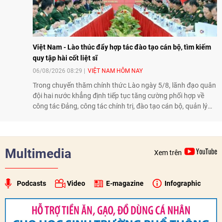
Việt Nam - Lào thúc đẩy hợp tác đào tạo cán bộ, tìm kiếm
quy tập hài cốt liệt sĩ
06/08/2026 08:29
VIỆT NAM HÔM NAY
Trong chuyến thăm chính thức Lào ngày 5/8, lãnh đạo quân
đội hai nước khẳng định tiếp tục tăng cường phối hợp về
công tác Đảng, công tác chính trị, đào tạo cán bộ, quản lý
biên giới và tìm kiếm, quy tập hài cốt liệt sĩ, góp phần làm
sâu sắc hơn quan hệ hữu nghị đặc biệt Việt Nam - Lào.
Multimedia
Xem trên
Podcasts
Video
E-magazine
Infographic