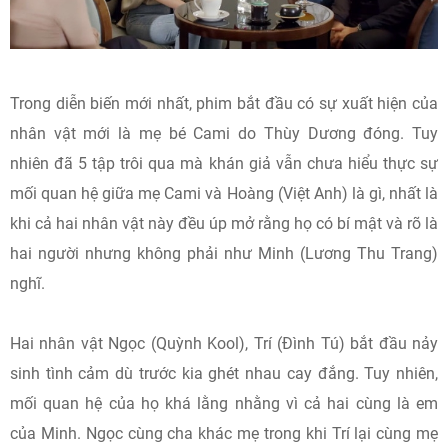
Trong diễn biến mới nhất, phim bắt đầu có sự xuất hiện của
nhân vật mới là mẹ bé Cami do Thùy Dương đóng. Tuy
nhiên đã 5 tập trôi qua mà khán giả vẫn chưa hiểu thực sự
mối quan hệ giữa mẹ Cami và Hoàng (Việt Anh) là gì, nhất là
khi cả hai nhân vật này đều úp mở rằng họ có bí mật và rõ là
hai người nhưng không phải như Minh (Lương Thu Trang)
nghĩ.
Hai nhân vật Ngọc (Quỳnh Kool), Trí (Đình Tú) bắt đầu nảy
sinh tình cảm dù trước kia ghét nhau cay đắng. Tuy nhiên,
mối quan hệ của họ khá lằng nhằng vì cả hai cùng là em
của Minh. Ngọc cùng cha khác mẹ trong khi Trí lại cùng mẹ