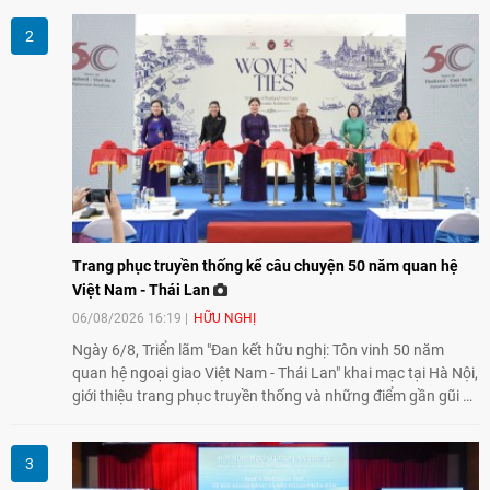
tại Việt Nam.
Trang phục truyền thống kể câu chuyện 50 năm quan hệ
Việt Nam - Thái Lan
06/08/2026 16:19
HỮU NGHỊ
Ngày 6/8, Triển lãm "Đan kết hữu nghị: Tôn vinh 50 năm
quan hệ ngoại giao Việt Nam - Thái Lan" khai mạc tại Hà Nội,
giới thiệu trang phục truyền thống và những điểm gần gũi về
văn hóa giữa hai nước. Sự kiện cũng nhấn mạnh vai trò của
giao lưu nhân dân trong chặng đường nửa thế kỷ quan hệ
song phương.