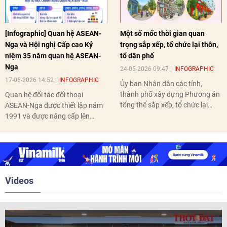
[Infographic] Quan hệ ASEAN-
Một số mốc thời gian quan
Nga và Hội nghị Cấp cao Kỷ
trọng sắp xếp, tổ chức lại thôn,
niệm 35 năm quan hệ ASEAN-
tổ dân phố
Nga
24-05-2026 09:47
INFOGRAPHIC
17-06-2026 14:52
INFOGRAPHIC
Ủy ban Nhân dân các tỉnh,
thành phố xây dựng Phương án
Quan hệ đối tác đối thoại
tổng thể sắp xếp, tổ chức lại
ASEAN-Nga được thiết lập năm
thôn, tổ dân phố hoàn thành
1991 và được nâng cấp lên
trước ngày 10/6/2026.
quan hệ Đối tác chiến lược năm
2018. Hai bên đã tổ chức 5 Hội
nghị Cấp cao vào các năm 2005,
2010, 2016, 2018, 2021.
Videos