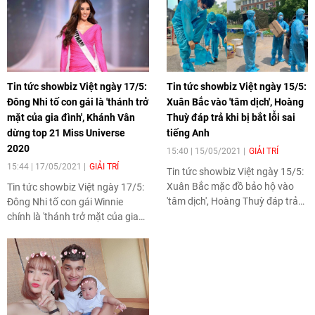
Tin tức showbiz Việt ngày 17/5:
Tin tức showbiz Việt ngày 15/5:
Đông Nhi tố con gái là 'thánh trở
Xuân Bắc vào 'tâm dịch', Hoàng
mặt của gia đình', Khánh Vân
Thuỳ đáp trả khi bị bắt lỗi sai
dừng top 21 Miss Universe
tiếng Anh
2020
15:40 | 15/05/2021
GIẢI TRÍ
15:44 | 17/05/2021
GIẢI TRÍ
Tin tức showbiz Việt ngày 15/5:
Xuân Bắc mặc đồ bảo hộ vào
Tin tức showbiz Việt ngày 17/5:
'tâm dịch', Hoàng Thuỳ đáp trả
Đông Nhi tố con gái Winnie
khi bị bắt lỗi sai tiếng Anh cơ
chính là 'thánh trở mặt của gia
bản...
đình', Khánh Vân dừng chân ở
top 21 chung cuộc Miss
Universe 2020....