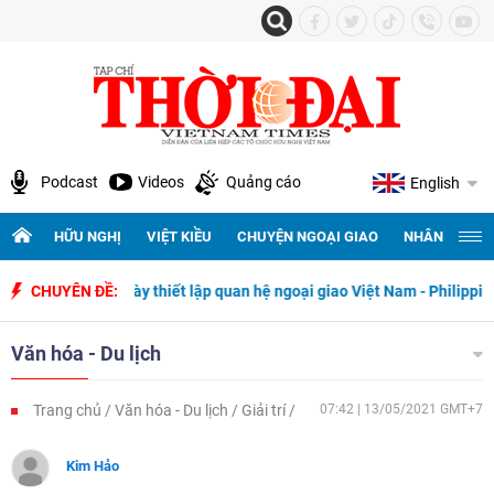
Podcast
Videos
Quảng cáo
English
HỮU NGHỊ
VIỆT KIỀU
CHUYỆN NGOẠI GIAO
NHÂN QUYỀN 
y thiết lập quan hệ ngoại giao Việt Nam - Philippines
CHUYÊN ĐỀ:
500 ngày đê
Văn hóa - Du lịch
Trang chủ
Văn hóa - Du lịch
Giải trí
07:42 | 13/05/2021 GMT+7
Kim Hảo