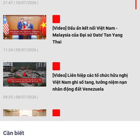
21:47
|
10/07/2026
[Video] Dấu ấn kết nối Việt Nam -
Malaysia của Đại sứ Dato' Tan Yang
Thai
11:24
|
09/07/2026
[Video] Liên hiệp các tổ chức hữu nghị
Việt Nam ghi sổ tang, tưởng niệm nạn
nhân động đất Venezuela
09:35
|
08/07/2026
[Video] Trẻ em Đông Á cùng kiến tạo
giải pháp cho những thách thức chung
Cần biết
17:44
|
27/06/2026