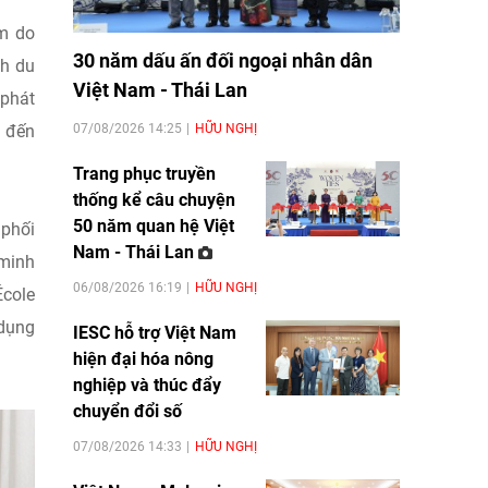
am do
30 năm dấu ấn đối ngoại nhân dân
nh du
Việt Nam - Thái Lan
 phát
07/08/2026 14:25
HỮU NGHỊ
m đến
Trang phục truyền
thống kể câu chuyện
50 năm quan hệ Việt
 phối
Nam - Thái Lan
 minh
06/08/2026 16:19
HỮU NGHỊ
École
dụng
IESC hỗ trợ Việt Nam
hiện đại hóa nông
nghiệp và thúc đẩy
chuyển đổi số
07/08/2026 14:33
HỮU NGHỊ