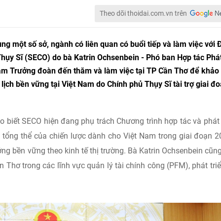
Theo dõi thoidai.com.vn trên
 một số sở, ngành có liên quan có buổi tiếp và làm việc với 
Thụy Sĩ (SECO) do bà Katrin Ochsenbein - Phó ban Hợp tác Phá
 làm Trưởng đoàn đến thăm và làm việc tại TP Cần Thơ để khảo 
u lịch bền vững tại Việt Nam do Chính phủ Thụy Sĩ tài trợ giai đ
ho biết SECO hiện đang phụ trách Chương trình hợp tác và phát 
u tổng thể của chiến lược dành cho Việt Nam trong giai đoạn 2
ởng bền vững theo kinh tế thị trường. Bà Katrin Ochsenbein cũn
n Thơ trong các lĩnh vực quản lý tài chính công (PFM), phát tri