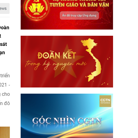
Đoàn
t
sát
oạn
triển
021 -
g cho
ển đô