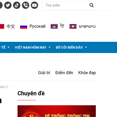
ខ្មែរ
ພາ​ສາ​ລາວ
Pусский
中文
 TẾ
VIỆT NAM HÔM NAY
BỜ CÕI BIỂN ĐẢO
Giải trí
Điểm đến
Khỏe đẹp
 GMT+7
Chuyên đề
n