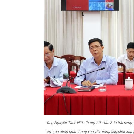
Ông Nguyễn Thực Hiện (hàng trên, thứ 3 từ trái san
án, góp phần quan trọng vào việc nâng cao chất lượng