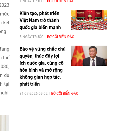
1 NGÀY TRƯỚC
BỜ CÕI BIỂN ĐẢO
/2023
Kiến tạo, phát triển
, mức
Việt Nam trở thành
i kết
quốc gia biển mạnh
ong
5 NGÀY TRƯỚC
BỜ CÕI BIỂN ĐẢO
Bảo vệ vững chắc chủ
 đang
quyền, thúc đẩy lợi
n thế
ích quốc gia, củng cố
2030,
hòa bình và mở rộng
ển du
không gian hợp tác,
phát triển
h tại
nghị;
31-07-2026 09:02
BỜ CÕI BIỂN ĐẢO