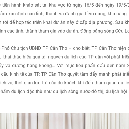
tiến hành khảo sát tại khu vực từ ngày 16/5 đến ngày 19/5
ằm xác định các tỉnh, thành và đánh giá tiềm năng, khả năng
 tới để hợp tác triển khai dự án này ở cấp địa phương. Sau kh
định các tỉnh, thành tham gia vào dự án. Đồng bằng sông Cửu L
 - Phó Chủ tịch UBND TP Cần Thơ – cho biết, TP Cần Thơ hiện
ế, khai thác hiệu quả tài nguyên du lịch của TP gắn với phát triể
ủy và đường hàng không... Với mục tiêu phấn đấu đến năm 
ơ cấu kinh tế của TP, TP Cần Thơ quyết tâm đẩy mạnh phát tri
ịch vụ, thời gian lưu trú của du khách khi đến tham quan du lịc
ẩm du lịch đặc thù như du lịch sông nước-đô thị; du lịch hội 