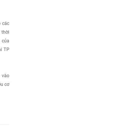
p các
 thời
g của
ại TP
g vào
ều cơ