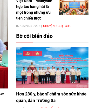
Việt Nam - Malaysia:
hợp tác hàng hải là
một trong những ưu
tiên chiến lược
07/08/2026 09:36
CHUYỆN NGOẠI GIAO
Bờ cõi biển đảo
Hơn 230 y, bác sĩ chăm sóc sức khỏe
uan
quân, dân Trường Sa