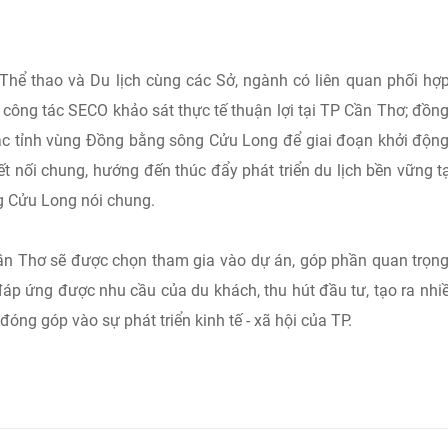
hể thao và Du lịch cùng các Sở, ngành có liên quan phối hợ
công tác SECO khảo sát thực tế thuận lợi tại TP Cần Thơ; đồng
i các tỉnh vùng Đồng bằng sông Cửu Long để giai đoạn khởi độn
ết nối chung, hướng đến thúc đẩy phát triển du lịch bền vững t
g Cửu Long nói chung.
n Thơ sẽ được chọn tham gia vào dự án, góp phần quan trọn
 đáp ứng được nhu cầu của du khách, thu hút đầu tư, tạo ra nhi
óng góp vào sự phát triển kinh tế - xã hội của TP.