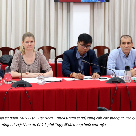
ại sứ quán Thụy Sĩ tại Việt Nam - (thứ 4 từ trái sang) cung cấp các thông tin liên q
 vững tại Việt Nam do Chính phủ Thụy Sĩ tài trợ tại buổi làm việc.