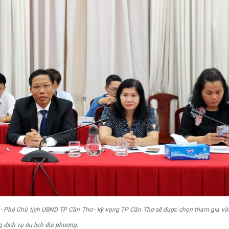
g) - Phó Chủ tịch UBND TP Cần Thơ - kỳ vọng TP Cần Thơ sẽ được chọn tham gia và
 dịch vụ du lịch địa phương.