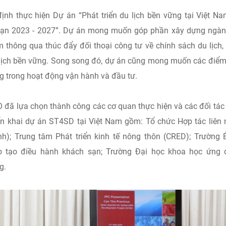
ịnh thực hiện Dự án “Phát triển du lịch bền vững tại Việt N
 đoạn 2023 - 2027”. Dự án mong muốn góp phần xây dựng ngà
m thông qua thúc đẩy đối thoại công tư về chính sách du lịch,
u lịch bền vững. Song song đó, dự án cũng mong muốn các điể
ng trong hoạt động vận hành và đầu tư.
 đã lựa chọn thành công các cơ quan thực hiện và các đối tác
iển khai dự án ST4SD tại Việt Nam gồm: Tổ chức Hợp tác liên
nh); Trung tâm Phát triển kinh tế nông thôn (CRED); Trường 
ào tạo điều hành khách sạn; Trường Đại học khoa học ứng 
g.