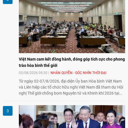
Việt Nam cam kết đồng hành, đóng góp tích cực cho phong
trào hòa bình thế giới
05/08/2026 09:30
NHÂN QUYỀN - GÓC NHÌN THỜI ĐẠI
Từ ngày 02-07/8/2026, đại diện Ủy ban Hòa bình Việt Nam
và Liên hiệp các tổ chức hữu nghị Việt Nam đã tham dự Hội
nghị Thế giới chống bom Nguyên tử và Khinh khí 2026 tại
thành phố Hiroshima, Nhật Bản, tiếp tục khẳng định cam kết
đồng hành cùng với phong trào hoà bình của nhân dân
Nhật Bản và thế giới ủng hộ giải trừ vũ khí hạt nhân của Việt
Nam.