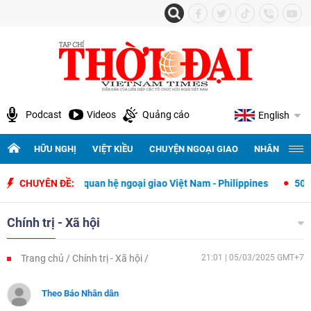
Podcast
Videos
Quảng cáo
English
HỮU NGHỊ
VIỆT KIỀU
CHUYỆN NGOẠI GIAO
NHÂN QUYỀN 
ết lập quan hệ ngoại giao Việt Nam - Philippines
CHUYÊN ĐỀ:
500 ngày đêm tìm
Chính trị - Xã hội
Trang chủ
Chính trị - Xã hội
21:01 | 05/03/2025 GMT+7
Theo Báo Nhân dân