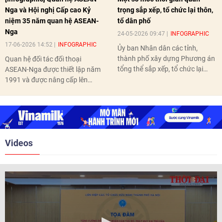
Nga và Hội nghị Cấp cao Kỷ
trọng sắp xếp, tổ chức lại thôn,
niệm 35 năm quan hệ ASEAN-
tổ dân phố
Nga
24-05-2026 09:47
INFOGRAPHIC
17-06-2026 14:52
INFOGRAPHIC
Ủy ban Nhân dân các tỉnh,
thành phố xây dựng Phương án
Quan hệ đối tác đối thoại
tổng thể sắp xếp, tổ chức lại
ASEAN-Nga được thiết lập năm
thôn, tổ dân phố hoàn thành
1991 và được nâng cấp lên
trước ngày 10/6/2026.
quan hệ Đối tác chiến lược năm
2018. Hai bên đã tổ chức 5 Hội
nghị Cấp cao vào các năm 2005,
2010, 2016, 2018, 2021.
Videos