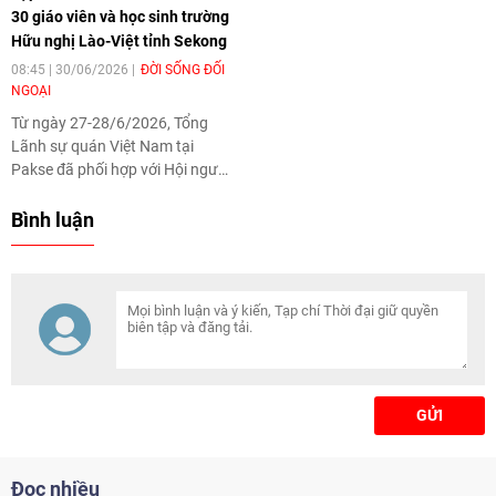
phòng Lào đã cùng thực hiện
30 giáo viên và học sinh trường
bình, vun đắp mối quan hệ đoàn
nghi thức khởi công Trạm phối
Hữu nghị Lào-Việt tỉnh Sekong
kết đặc biệt Việt Nam - Lào.
hợp công tác biên giới.
08:45 | 30/06/2026
ĐỜI SỐNG ĐỐI
NGOẠI
Từ ngày 27-28/6/2026, Tổng
Lãnh sự quán Việt Nam tại
Pakse đã phối hợp với Hội người
Việt tỉnh Sekong, trường THPT
Năng khiếu Champasak-Lâm
Bình luận
Đồng (tỉnh Champasak), trường
Hữu nghị Lào-Việt tỉnh Sekong
tổ chức chương trình tập huấn
STEM Robotics cho 30 giáo viên
và học sinh trường Hữu nghị
Lào-Việt tỉnh Sekong.
GỬI
Đọc nhiều