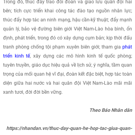
Trong đó, thúc đẩy trao đổi đoàn và giao lưu quân đội hai
bên; tích cực triển khai công tác đào tạo nguồn nhân lực;
thúc đẩy hợp tác an ninh mạng, hậu cần-kỹ thuật; đẩy mạnh
quản lý, bảo vệ đường biên giới Việt Nam-Lào hòa bình, ổn
định, phát triển, trong đó có xây dựng cụm bản; kịp thời đấu
tranh phòng chống tội phạm xuyên biên giới; tham gia
phát
triển kinh tế
, xây dựng các mô hình kinh tế quốc phòng;
tuyên truyền, giáo dục hiệu quả về lịch sử, ý nghĩa, tầm quan
trọng của mối quan hệ vĩ đại, đoàn kết đặc biệt, hợp tác toàn
diện giữa hai nước và hai quân đội Việt Nam-Lào mãi mãi
xanh tươi, đời đời bền vững.
Theo Báo Nhân dân
https://nhandan.vn/thuc-day-quan-he-hop-tac-giua-quan-