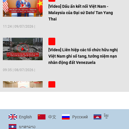
[Video] Dấu ấn kết nối Việt Nam -
Malaysia của Đại sứ Dato' Tan Yang
Thai
11:24
|
09/07/2026
[Video] Liên hiệp các tổ chức hữu nghị
Việt Nam ghi sổ tang, tưởng niệm nạn
nhân động đất Venezuela
09:35
|
08/07/2026
[Video] Trẻ em Đông Á cùng kiến tạo
giải pháp cho những thách thức chung
17:44
|
27/06/2026
ខ្មែរ
English
Pусский
中文
ພາ​ສາ​ລາວ