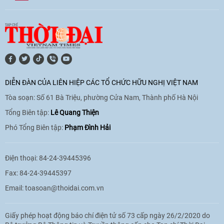
[Video] Âm nhạc flamenco gắn kết văn
hoá Việt Nam - Tây Ban Nha
11:10
|
17/06/2026
[Video] Trao tặng Kỷ niệm chương "Vì
hòa bình, hữu nghị giữa các dân tộc"
DIỄN ĐÀN CỦA LIÊN HIỆP CÁC TỔ CHỨC HỮU NGHỊ VIỆT NAM
cho Đại sứ Hungary tại Việt Nam
Tòa soạn: Số 61 Bà Triệu, phường Cửa Nam, Thành phố Hà Nội
17:25
|
13/06/2026
Tổng Biên tập:
Lê Quang Thiện
Phó Tổng Biên tập:
Phạm Đình Hải
[Video] Nhân dân Việt Nam luôn trân
trọng tình cảm của nước Nga
Điện thoại: 84-24-39445396
08:02
|
13/06/2026
Fax: 84-24-39445397
Email:
toasoan@thoidai.com.vn
Video: Cơ hội giao lưu quốc tế cho học
Giấy phép hoạt động báo chí điện tử số 73 cấp ngày 26/2/2020 do
sinh Việt Nam tại trại hè Artek