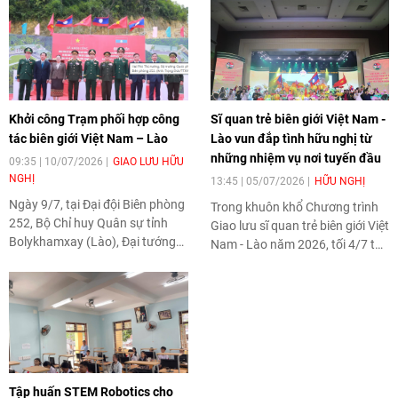
Khởi công Trạm phối hợp công
Sĩ quan trẻ biên giới Việt Nam -
tác biên giới Việt Nam – Lào
Lào vun đắp tình hữu nghị từ
những nhiệm vụ nơi tuyến đầu
09:35 | 10/07/2026
GIAO LƯU HỮU
NGHỊ
13:45 | 05/07/2026
HỮU NGHỊ
Ngày 9/7, tại Đại đội Biên phòng
Trong khuôn khổ Chương trình
252, Bộ Chỉ huy Quân sự tỉnh
Giao lưu sĩ quan trẻ biên giới Việt
Bolykhamxay (Lào), Đại tướng
Nam - Lào năm 2026, tối 4/7 tại
Phan Văn Giang, Ủy viên Bộ
Nghệ An đã diễn ra tọa đàm,
Chính trị, Phó Thủ tướng Chính
giao lưu với chủ đề "Sắt son hữu
phủ, Bộ trưởng Bộ Quốc phòng
nghị - Vững bước tương lai".
Việt Nam và Đại tướng
Chương trình không chỉ là dịp để
Khamliang Outhakaysone, Ủy
sĩ quan trẻ hai nước chia sẻ kinh
viên Bộ Chính trị Đảng Nhân dân
nghiệm công tác mà còn tiếp tục
Cách mạng Lào, Phó Thủ tướng
khẳng định vai trò của thế hệ trẻ
Chính phủ, Bộ trưởng Bộ Quốc
Tập huấn STEM Robotics cho
trong gìn giữ đường biên hòa