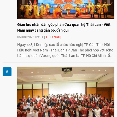
Giao lưu nhân dân góp phần đưa quan hệ Thái Lan - Việt
Nam ngày càng gắn bó, gần gũi
05/08/2026 09:31
HỮU NGHỊ
Ngày 4/8, Liên hiệp các tổ chức hữu nghị TP Cần Thơ, Hội
Hữu nghị Việt Nam - Thái Lan TP Cần Thơ phối hợp với Tổng
Lãnh sự quán Vương quốc Thái Lan tại TP Hồ Chí Minh tổ
chức họp mặt kỷ niệm 50 năm thiết lập quan hệ ngoại giao
Việt Nam - Thái Lan (1976-2026). Tại đây, nhấn mạnh vai trò
của giao lưu nhân dân, Tổng Lãnh sự Thái Lan cho biết các
hoạt động trao đổi về văn hóa, giáo dục, du lịch, ẩm thực,
nghệ thuật và giao lưu thanh niên đã góp phần đưa quan hệ
Thái Lan - Việt Nam ngày càng gắn bó, gần gũi.