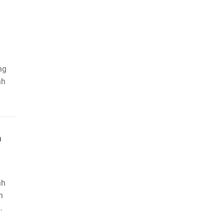
ng
nh
h
nh
h
nh