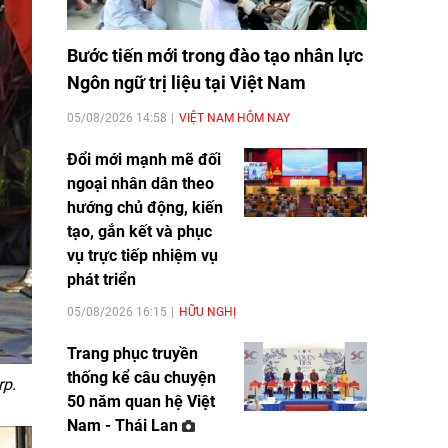
Bước tiến mới trong đào tạo nhân lực
Ngôn ngữ trị liệu tại Việt Nam
05/08/2026 14:58
VIỆT NAM HÔM NAY
Đổi mới mạnh mẽ đối
ngoại nhân dân theo
hướng chủ động, kiến
tạo, gắn kết và phục
vụ trực tiếp nhiệm vụ
phát triển
05/08/2026 16:15
HỮU NGHỊ
Trang phục truyền
thống kể câu chuyện
rp.
50 năm quan hệ Việt
Nam - Thái Lan