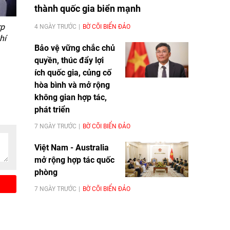
thành quốc gia biển mạnh
rp
4 NGÀY TRƯỚC
BỜ CÕI BIỂN ĐẢO
hí
Bảo vệ vững chắc chủ
quyền, thúc đẩy lợi
ích quốc gia, củng cố
hòa bình và mở rộng
không gian hợp tác,
phát triển
7 NGÀY TRƯỚC
BỜ CÕI BIỂN ĐẢO
Việt Nam - Australia
mở rộng hợp tác quốc
phòng
7 NGÀY TRƯỚC
BỜ CÕI BIỂN ĐẢO