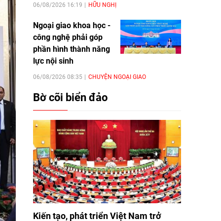
06/08/2026 16:19
HỮU NGHỊ
Ngoại giao khoa học -
công nghệ phải góp
phần hình thành năng
lực nội sinh
06/08/2026 08:35
CHUYỆN NGOẠI GIAO
Bờ cõi biển đảo
Kiến tạo, phát triển Việt Nam trở