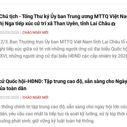
Chủ tịch - Tổng Thư ký Ủy ban Trung ương MTTQ Việt N
hị Nga tiếp xúc cử tri xã Than Uyên, tỉnh Lai Châu
| 02/03/2026
CHÀO NGÀY MỚI
2/3, Ban Thường trực Ủy ban MTTQ Việt Nam tỉnh Lai Châu tổ
ghị tiếp xúc giữa cử tri với những người ứng cử đại biểu Quốc hộ
XVI, những người ứng cử đại biểu HĐND các cấp nhiệm kỳ 202
.
cử Quốc hội-HĐND: Tập trung cao độ, sẵn sàng cho Ngày
của toàn dân
| 02/03/2026
CHÀO NGÀY MỚI
 thống chính trị tập trung cao độ, sẵn sàng cho ngày hội lớn củ
dân, yêu cầu cao nhất là tiếp tục rà soát kỹ lưỡng, xử lý kịp thời
huống phát sinh; giữ vững kỷ luật toàn hệ thống.