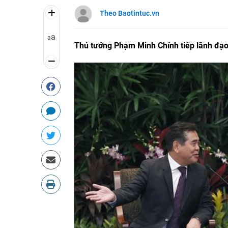
Theo Baotintuc.vn
a
a
Thủ tướng Phạm Minh Chính tiếp lãnh đạo