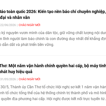
Báo toàn quốc 2026: Kiến tạo nền báo chí chuyên nghiệp,
 đại và nhân văn
| 22/06/2026
CHÀO NGÀY MỚI
 kỷ nguyên vươn mình của dân tộc, giữ vững chất lượng nội du
n lĩnh người làm báo chính là con đường duy nhất để khẳng đị
rò dẫn dắt và phát triển bền vững.
Thơ: Một năm vận hành chính quyền hai cấp, bộ máy tin
phát huy hiệu quả
| 31/05/2026
CHÀO NGÀY MỚI
30/5, Thành ủy Cần Thơ tổ chức Hội nghị sơ kết 1 năm vận hà
nh tổ chức tổng thể của hệ thống chính trị thành phố và mô hìn
 quyền địa phương hai cấp. Hội nghị được kết nối trực tuyến từ
cầu Hội trường Thành ủy đến 103 xã, phường trên địa bàn thà