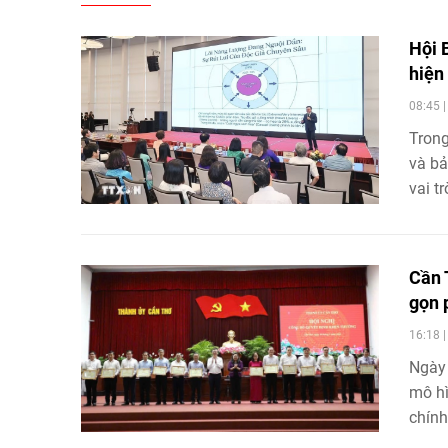
Hội 
hiện
08:45 
Trong
và bả
vai t
Cần 
gọn 
16:18 
Ngày 
mô hì
chính
điểm 