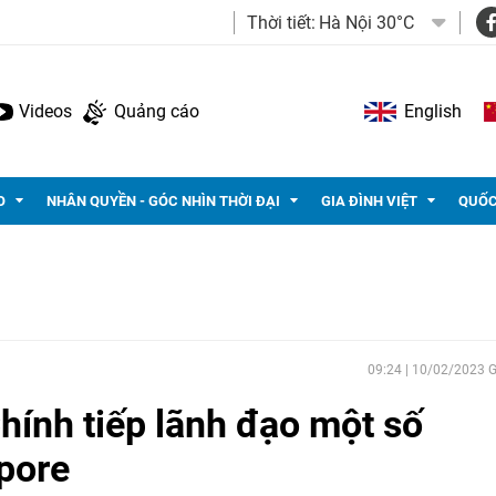
Thời tiết:
Hà Nội 30°C
Videos
Quảng cáo
English
O
NHÂN QUYỀN - GÓC NHÌN THỜI ĐẠI
GIA ĐÌNH VIỆT
QUỐC
09:24 | 10/02/2023
ính tiếp lãnh đạo một số
pore