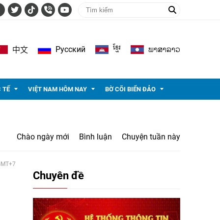
ខ្មែរ
ພາ​ສາ​ລາວ
Pусский
中文
 TẾ
VIỆT NAM HÔM NAY
BỜ CÕI BIỂN ĐẢO
Chào ngày mới
Bình luận
Chuyện tuần này
 GMT+7
Chuyên đề