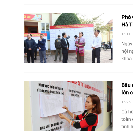
phố.
Phó 
Hà T
16:11 
Ngày 
hội n
khóa 
-2031
Bầu 
lớn 
15:25 
Cả hệ
toàn 
tình 