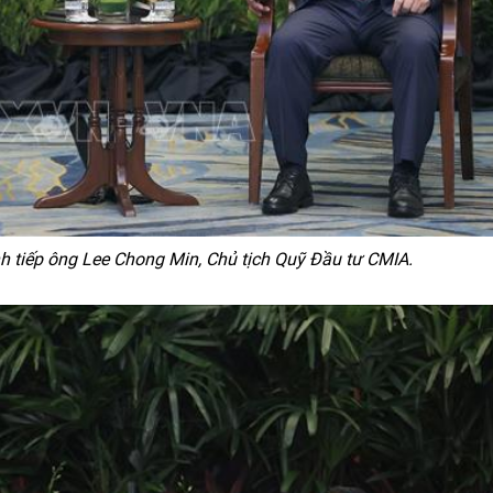
 tiếp ông Lee Chong Min, Chủ tịch Quỹ Đầu tư CMIA.