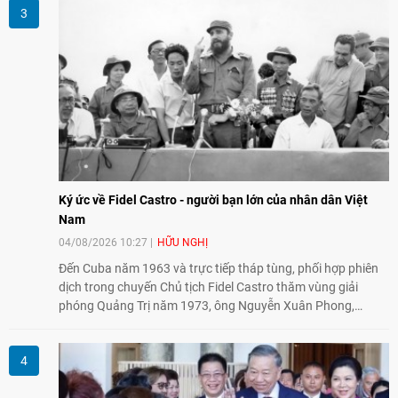
Nhật Bản và thế giới ủng hộ giải trừ vũ khí hạt nhân của Việt
Nam.
Ký ức về Fidel Castro - người bạn lớn của nhân dân Việt
Nam
04/08/2026 10:27
HỮU NGHỊ
Đến Cuba năm 1963 và trực tiếp tháp tùng, phối hợp phiên
dịch trong chuyến Chủ tịch Fidel Castro thăm vùng giải
phóng Quảng Trị năm 1973, ông Nguyễn Xuân Phong,
nguyên Vụ trưởng Vụ Châu Mỹ (Bộ Ngoại giao) kể lại những
hình ảnh không phai về người bạn lớn thủy chung, tận tụy
của nhân dân Việt Nam.