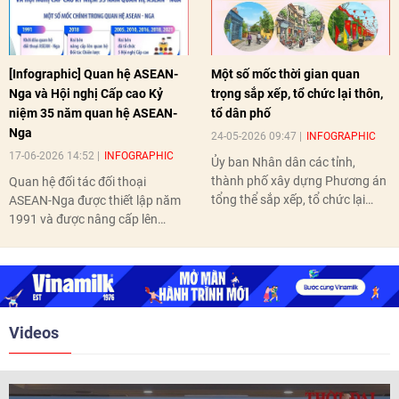
[Infographic] Quan hệ ASEAN-
Một số mốc thời gian quan
Nga và Hội nghị Cấp cao Kỷ
trọng sắp xếp, tổ chức lại thôn,
niệm 35 năm quan hệ ASEAN-
tổ dân phố
Nga
24-05-2026 09:47
INFOGRAPHIC
17-06-2026 14:52
INFOGRAPHIC
Ủy ban Nhân dân các tỉnh,
thành phố xây dựng Phương án
Quan hệ đối tác đối thoại
tổng thể sắp xếp, tổ chức lại
ASEAN-Nga được thiết lập năm
thôn, tổ dân phố hoàn thành
1991 và được nâng cấp lên
trước ngày 10/6/2026.
quan hệ Đối tác chiến lược năm
2018. Hai bên đã tổ chức 5 Hội
nghị Cấp cao vào các năm 2005,
2010, 2016, 2018, 2021.
Videos