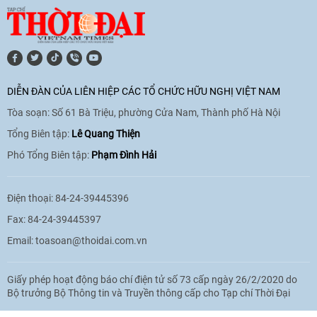
[Video] Lào dành ưu tiên hàng đầu cho
quan hệ với Việt Nam
11:01
|
09/06/2026
DIỄN ĐÀN CỦA LIÊN HIỆP CÁC TỔ CHỨC HỮU NGHỊ VIỆT NAM
Tòa soạn: Số 61 Bà Triệu, phường Cửa Nam, Thành phố Hà Nội
[Video] Doanh nghiệp Hoa Kỳ hỗ trợ
Việt Nam xác định danh tính người mất
Tổng Biên tập:
Lê Quang Thiện
tích trong chiến tranh
Phó Tổng Biên tập:
Phạm Đình Hải
20:38
|
02/06/2026
Điện thoại: 84-24-39445396
Fax: 84-24-39445397
Email:
toasoan@thoidai.com.vn
Giấy phép hoạt động báo chí điện tử số 73 cấp ngày 26/2/2020 do
Bộ trưởng Bộ Thông tin và Truyền thông cấp cho Tạp chí Thời Đại