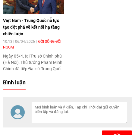
định Việt Nam sẽ tham gia chủ
lãnh đạo ngoại giao một số
động, đóng góp tích cực vào
nước ASEAN và Liên minh châu
thành công của Hội nghị, đồng
Âu, nhằm tăng cường quan hệ
Việt Nam - Trung Quốc nỗ lực
thời tiếp tục thúc đẩy vai trò
song phương và thúc đẩy hợp
tạo đột phá về kết nối hạ tầng
trung tâm của ASEAN trong duy
tác giữa hai khu vực.
chiến lược
trì đối thoại, hợp tác và ổn định
khu vực.
10:13 | 06/04/2026
ĐỜI SỐNG ĐỐI
NGOẠI
Ngày 05/4, tại Trụ sở Chính phủ
(Hà Nội), Thủ tướng Phạm Minh
Chính đã tiếp Đại sứ Trung Quốc
tại Việt Nam Hà Vĩ.
Bình luận