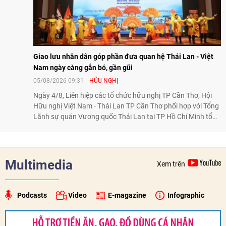
Giao lưu nhân dân góp phần đưa quan hệ Thái Lan - Việt
Nam ngày càng gắn bó, gần gũi
05/08/2026 09:31
HỮU NGHỊ
Ngày 4/8, Liên hiệp các tổ chức hữu nghị TP Cần Thơ, Hội
Hữu nghị Việt Nam - Thái Lan TP Cần Thơ phối hợp với Tổng
Lãnh sự quán Vương quốc Thái Lan tại TP Hồ Chí Minh tổ
chức họp mặt kỷ niệm 50 năm thiết lập quan hệ ngoại giao
Việt Nam - Thái Lan (1976-2026). Tại đây, nhấn mạnh vai trò
của giao lưu nhân dân, Tổng Lãnh sự Thái Lan cho biết các
hoạt động trao đổi về văn hóa, giáo dục, du lịch, ẩm thực,
Multimedia
Xem trên
nghệ thuật và giao lưu thanh niên đã góp phần đưa quan hệ
Thái Lan - Việt Nam ngày càng gắn bó, gần gũi.
Podcasts
Video
E-magazine
Infographic