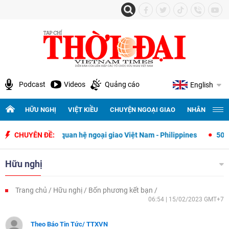
Podcast
Videos
Quảng cáo
English
HỮU NGHỊ
VIỆT KIỀU
CHUYỆN NGOẠI GIAO
NHÂN QUYỀN 
ết lập quan hệ ngoại giao Việt Nam - Philippines
CHUYÊN ĐỀ:
500 ngày đêm tìm
Hữu nghị
Trang chủ
Hữu nghị
Bốn phương kết bạn
06:54 | 15/02/2023 GMT+7
Theo Báo Tin Tức/ TTXVN