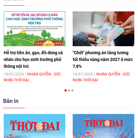
17:44
|
27/06/2026
[Video] Âm nhạc flamenco gắn kết văn
hoá Việt Nam - Tây Ban Nha
11:10
|
17/06/2026
Hỗ trợ tiền ăn, gạo, đồ dùng cá
"Chốt" phương án tăng lương
nhân cho học sinh trường phổ
tối thiểu vùng năm 2027 ở mức
thông nội trú
7,8%
[Video] Trao tặng Kỷ niệm chương "Vì
hòa bình, hữu nghị giữa các dân tộc"
18/07/2026
NHÂN QUYỀN - GÓC
16/07/2026
NHÂN QUYỀN - GÓC
NHÌN THỜI ĐẠI
NHÌN THỜI ĐẠI
cho Đại sứ Hungary tại Việt Nam
17:25
|
13/06/2026
Bản in
[Video] Nhân dân Việt Nam luôn trân
trọng tình cảm của nước Nga
08:02
|
13/06/2026