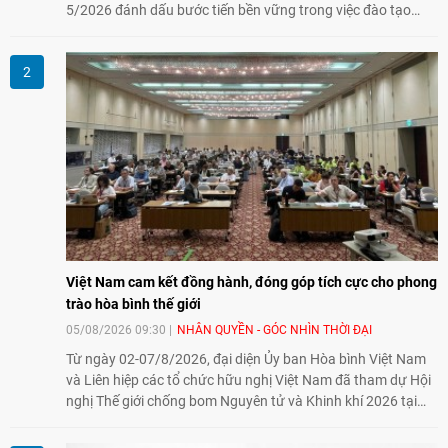
5/2026 đánh dấu bước tiến bền vững trong việc đào tạo
nguồn nhân lực chất lượng cao cho một chuyên ngành trẻ
tại Việt Nam.
Việt Nam cam kết đồng hành, đóng góp tích cực cho phong
trào hòa bình thế giới
05/08/2026 09:30
NHÂN QUYỀN - GÓC NHÌN THỜI ĐẠI
Từ ngày 02-07/8/2026, đại diện Ủy ban Hòa bình Việt Nam
và Liên hiệp các tổ chức hữu nghị Việt Nam đã tham dự Hội
nghị Thế giới chống bom Nguyên tử và Khinh khí 2026 tại
thành phố Hiroshima, Nhật Bản, tiếp tục khẳng định cam kết
đồng hành cùng với phong trào hoà bình của nhân dân