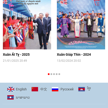
Video: Cơ hội giao lưu quốc tế cho học
sinh Việt Nam tại trại hè Artek
14:41
|
12/06/2026
[Video] Đối ngoại nhân dân Thủ đô
hướng tới kết nối hiệu quả nguồn lực
người Việt Nam ở nước ngoài
Xuân Ất Tỵ - 2025
Xuân Giáp Thìn - 2024
16:58
|
10/06/2026
21/01/2025 20:49
13/02/2024 20:02
[Video] Plan International đồng hành
cùng thanh thiếu nhi tiên phong ứng
ខ្មែរ
English
Pусский
中文
phó với biến đổi khí hậu
ພາ​ສາ​ລາວ
17:07
|
09/06/2026