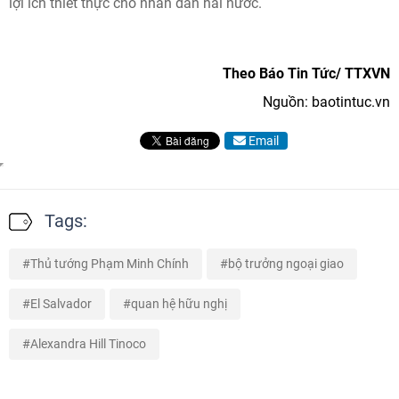
lợi ích thiết thực cho nhân dân hai nước.
Theo Báo Tin Tức/ TTXVN
Nguồn: baotintuc.vn
Email
Tags:
Thủ tướng Phạm Minh Chính
bộ trưởng ngoại giao
El Salvador
quan hệ hữu nghị
Alexandra Hill Tinoco