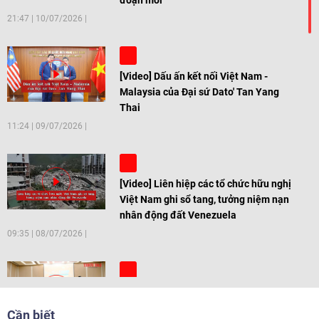
đoạn mới
21:47
|
10/07/2026
[Video] Dấu ấn kết nối Việt Nam -
Malaysia của Đại sứ Dato' Tan Yang
Thai
11:24
|
09/07/2026
[Video] Liên hiệp các tổ chức hữu nghị
Việt Nam ghi sổ tang, tưởng niệm nạn
nhân động đất Venezuela
09:35
|
08/07/2026
[Video] Trẻ em Đông Á cùng kiến tạo
giải pháp cho những thách thức chung
Cần biết