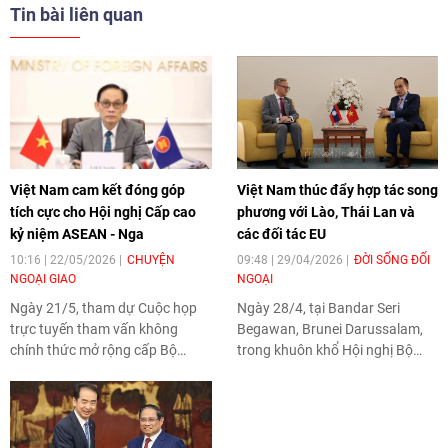
Tin bài liên quan
Việt Nam cam kết đóng góp
Việt Nam thúc đẩy hợp tác song
tích cực cho Hội nghị Cấp cao
phương với Lào, Thái Lan và
kỷ niệm ASEAN - Nga
các đối tác EU
10:16 | 22/05/2026
CHUYỆN
09:48 | 29/04/2026
ĐỜI SỐNG ĐỐI
NGOẠI GIAO
NGOẠI
Ngày 21/5, tham dự Cuộc họp
Ngày 28/4, tại Bandar Seri
trực tuyến tham vấn không
Begawan, Brunei Darussalam,
chính thức mở rộng cấp Bộ
trong khuôn khổ Hội nghị Bộ
trưởng Ngoại giao ASEAN
trưởng Ngoại giao ASEAN - EU
chuẩn bị cho Hội nghị Cấp cao
lần thứ 25, Ủy viên Bộ Chính trị,
kỷ niệm ASEAN - Nga, Bộ trưởng
Bộ trưởng Ngoại giao Lê Hoài
Ngoại giao Lê Hoài Trung khẳng
Trung đã có các cuộc gặp với