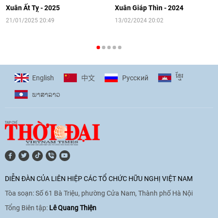
người Việt Nam ở nước ngoài
Xuân Ất Tỵ - 2025
Xuân Giáp Thìn - 2024
16:58
|
10/06/2026
21/01/2025 20:49
13/02/2024 20:02
[Video] Plan International đồng hành
cùng thanh thiếu nhi tiên phong ứng
ខ្មែរ
English
Pусский
中文
phó với biến đổi khí hậu
ພາ​ສາ​ລາວ
17:07
|
09/06/2026
[Video] Lào dành ưu tiên hàng đầu cho
quan hệ với Việt Nam
11:01
|
09/06/2026
DIỄN ĐÀN CỦA LIÊN HIỆP CÁC TỔ CHỨC HỮU NGHỊ VIỆT NAM
Tòa soạn: Số 61 Bà Triệu, phường Cửa Nam, Thành phố Hà Nội
[Video] Doanh nghiệp Hoa Kỳ hỗ trợ
Việt Nam xác định danh tính người mất
Tổng Biên tập:
Lê Quang Thiện
tích trong chiến tranh