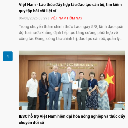
Việt Nam - Lào thúc đẩy hợp tác đào tạo cán bộ, tìm kiếm
quy tập hài cốt liệt sĩ
06/08/2026 08:29
VIỆT NAM HÔM NAY
Trong chuyến thăm chính thức Lào ngày 5/8, lãnh đạo quân
đội hai nước khẳng định tiếp tục tăng cường phối hợp về
công tác Đảng, công tác chính trị, đào tạo cán bộ, quản lý
biên giới và tìm kiếm, quy tập hài cốt liệt sĩ, góp phần làm
sâu sắc hơn quan hệ hữu nghị đặc biệt Việt Nam - Lào.
IESC hỗ trợ Việt Nam hiện đại hóa nông nghiệp và thúc đẩy
chuyển đổi số