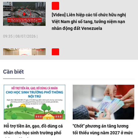
[Video] Liên hiệp các tổ chức hữu nghị
Việt Nam ghi sổ tang, tưởng niệm nạn
nhân động đất Venezuela
09:35
|
08/07/2026
[Video] Trẻ em Đông Á cùng kiến tạo
giải pháp cho những thách thức chung
Cần biết
17:44
|
27/06/2026
[Video] Âm nhạc flamenco gắn kết văn
hoá Việt Nam - Tây Ban Nha
11:10
|
17/06/2026
Hỗ trợ tiền ăn, gạo, đồ dùng cá
"Chốt" phương án tăng lương
nhân cho học sinh trường phổ
tối thiểu vùng năm 2027 ở mức