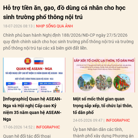
Hỗ trợ tiền ăn, gạo, đồ dùng cá nhân cho học
sinh trường phổ thông nội trú
18-07-2026 08:13
NHỊP SỐNG QUA ẢNH
Chính phủ ban hành Nghị định 188/2026/NĐ-CP ngày 27/5/2026
quy định chính sách cho học sinh trường phổ thông nội trú và trường
phổ thông nội trú tại các xã biên giới đất liền.
[Infographic] Quan hệ ASEAN-
Một số mốc thời gian quan
Nga và Hội nghị Cấp cao Kỷ
trọng sắp xếp, tổ chức lại thôn,
niệm 35 năm quan hệ ASEAN-
tổ dân phố
Nga
24-05-2026 09:47
INFOGRAPHIC
17-06-2026 14:52
INFOGRAPHIC
Ủy ban Nhân dân các tỉnh,
thành phố xây dựng Phương án
Quan hệ đối tác đối thoại