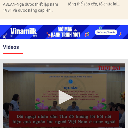
tổng thể sắp xếp, tổ chức lại
ASEAN-Nga được thiết lập năm
thôn, tổ dân phố hoàn thành
1991 và được nâng cấp lên
trước ngày 10/6/2026.
quan hệ Đối tác chiến lược năm
2018. Hai bên đã tổ chức 5 Hội
nghị Cấp cao vào các năm 2005,
2010, 2016, 2018, 2021.
Videos