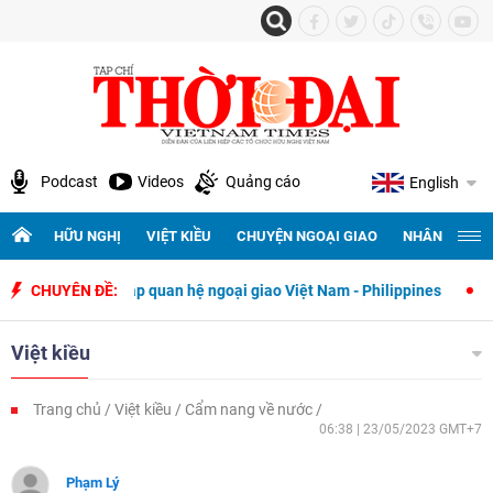
Podcast
Videos
Quảng cáo
English
HỮU NGHỊ
VIỆT KIỀU
CHUYỆN NGOẠI GIAO
NHÂN QUYỀN 
thiết lập quan hệ ngoại giao Việt Nam - Philippines
CHUYÊN ĐỀ:
500 ngày đêm 
Việt kiều
Trang chủ
Việt kiều
Cẩm nang về nước
06:38 | 23/05/2023 GMT+7
Phạm Lý