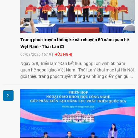
Trang phục truyền thống kể câu chuyện 50 năm quan hệ
Việt Nam - Thái Lan
06/08/2026 16:19
HỮU NGHỊ
Ngày 6/8, Triển lãm "Đan kết hữu nghị: Tôn vinh 50 năm
quan hệ ngoại giao Việt Nam - Thái Lan" khai mạc tại Hà Nội,
giới thiệu trang phục truyền thống và những điểm gần gũi về
văn hóa giữa hai nước. Sự kiện cũng nhấn mạnh vai trò của
giao lưu nhân dân trong chặng đường nửa thế kỷ quan hệ
song phương.