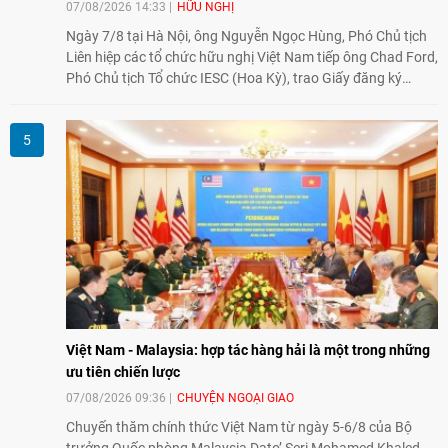
07/08/2026 14:33
HỮU NGHỊ
Ngày 7/8 tại Hà Nội, ông Nguyễn Ngọc Hùng, Phó Chủ tịch
Liên hiệp các tổ chức hữu nghị Việt Nam tiếp ông Chad Ford,
Phó Chủ tịch Tổ chức IESC (Hoa Kỳ), trao Giấy đăng ký
thành lập Văn phòng Đại diện của IESC tại Việt Nam và trao
đổi về định hướng triển khai Dự án "Mở rộng Thương mại
Nông nghiệp và An toàn thực phẩm Hoa Kỳ - Việt Nam",
hướng tới thúc đẩy chuyển đổi số, hiện đại hóa nông nghiệp
và mở rộng hợp tác phát triển giữa hai nước.
Việt Nam - Malaysia: hợp tác hàng hải là một trong những
ưu tiên chiến lược
07/08/2026 09:36
CHUYỆN NGOẠI GIAO
Chuyến thăm chính thức Việt Nam từ ngày 5-6/8 của Bộ