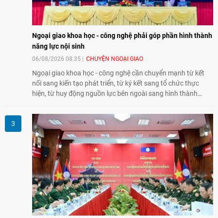
Ngoại giao khoa học - công nghệ phải góp phần hình thành
năng lực nội sinh
06/08/2026 08:35
CHUYỆN NGOẠI GIAO
Ngoại giao khoa học - công nghệ cần chuyển mạnh từ kết
nối sang kiến tạo phát triển, từ ký kết sang tổ chức thực
hiện, từ huy động nguồn lực bên ngoài sang hình thành
năng lực nội sinh, qua đó góp phần đưa khoa học, công
nghệ, đổi mới sáng tạo và chuyển đổi số trở thành động lực
phát triển đất nước.