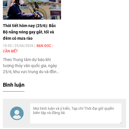
tượng cảnh báo nhiều nơi có
và dông, cục bộ có nơi mưa rất
lượng mưa trên 300mm, nguy
to.
cơ ngập úng, lũ quét và sạt lở
đất ở mức cao, trong khi các lực
Thời tiết hôm nay (25/6): Bắc
lượng chức năng khẩn trương
Bộ nắng nóng gay gắt, tối và
triển khai nhiều biện pháp ứng
đêm có mưa rào
phó nhằm giảm thiểu thiệt hại.
10:55 | 25/06/2026
BẠN ĐỌC -
CẦN BIẾT
Theo Trung tâm dự báo khí
tượng thủy văn quốc gia, ngày
25/6, khu vực trung du và đồng
bằng Bắc Bộ, phía Tây tỉnh Phú
Thọ có nắng nóng và nắng nóng
Bình luận
gay gắt với nhiệt độ cao nhất
phổ biến 36-38 độ, có nơi trên 38
độ; độ ẩm tương đối thấp nhất
phổ biến 50-55%.