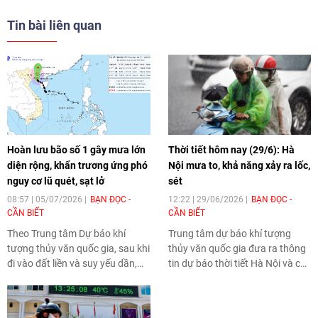
Tin bài liên quan
Hoàn lưu bão số 1 gây mưa lớn
Thời tiết hôm nay (29/6): Hà
diện rộng, khẩn trương ứng phó
Nội mưa to, khả năng xảy ra lốc,
nguy cơ lũ quét, sạt lở
sét
08:57 | 05/07/2026
BẠN ĐỌC -
12:22 | 29/06/2026
BẠN ĐỌC -
CẦN BIẾT
CẦN BIẾT
Theo Trung tâm Dự báo khí
Trung tâm dự báo khí tượng
tượng thủy văn quốc gia, sau khi
thủy văn quốc gia đưa ra thông
đi vào đất liền và suy yếu dần,
tin dự báo thời tiết Hà Nội và các
bão số 1 (Maysak) tiếp tục gây
khu vực khác trên cả nước ngày
mưa rất to trên diện rộng tại khu
và đêm 29/6. Theo đó, thành
vực Đông Bắc Bộ. Cơ quan khí
phố Hà Nội có mưa vừa, mưa to