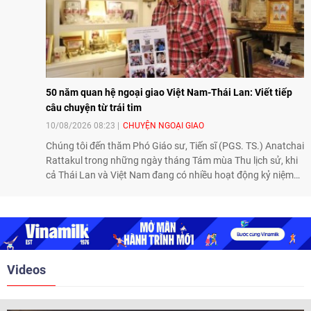
50 năm quan hệ ngoại giao Việt Nam-Thái Lan: Viết tiếp
câu chuyện từ trái tim
10/08/2026 08:23
CHUYỆN NGOẠI GIAO
Chúng tôi đến thăm Phó Giáo sư, Tiến sĩ (PGS. TS.) Anatchai
Rattakul trong những ngày tháng Tám mùa Thu lịch sử, khi
cả Thái Lan và Việt Nam đang có nhiều hoạt động kỷ niệm
50 năm thiết lập quan hệ ngoại giao, để nghe ông kể lại câu
chuyện cách đây nửa thế kỷ, khi cha ông, Bộ trưởng Ngoại
giao Bhichai Rattakul, được giao nhiệm vụ cải thiện quan hệ
của Thái Lan với các nước láng giềng, trong đó có Việt Nam.
Với một trái tim chân thành và thiện chí, ông Bhichai
Rattakul đã góp phần đưa quan hệ Thái Lan - Việt Nam
Videos
sang một trang mới.