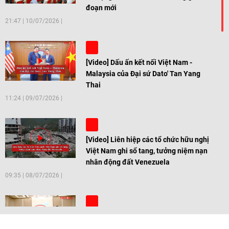
đoạn mới
21:47
|
10/07/2026
[Video] Dấu ấn kết nối Việt Nam -
Malaysia của Đại sứ Dato' Tan Yang
Thai
11:24
|
09/07/2026
[Video] Liên hiệp các tổ chức hữu nghị
Việt Nam ghi sổ tang, tưởng niệm nạn
nhân động đất Venezuela
09:35
|
08/07/2026
[Video] Trẻ em Đông Á cùng kiến tạo
giải pháp cho những thách thức chung