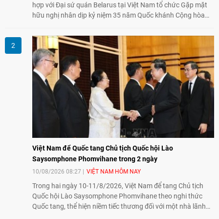
hợp với Đại sứ quán Belarus tại Việt Nam tổ chức Gặp mặt
hữu nghị nhân dịp kỷ niệm 35 năm Quốc khánh Cộng hòa
Belarus. Đại diện hai bên nhấn mạnh vai trò của đối ngoại
nhân dân trong củng cố tình hữu nghị, mở rộng hợp tác thiết
thực và làm sâu sắc quan hệ Đối tác chiến lược Việt Nam -
Belarus.
Việt Nam để Quốc tang Chủ tịch Quốc hội Lào
Saysomphone Phomvihane trong 2 ngày
10/08/2026 08:27
VIỆT NAM HÔM NAY
Trong hai ngày 10-11/8/2026, Việt Nam để tang Chủ tịch
Quốc hội Lào Saysomphone Phomvihane theo nghi thức
Quốc tang, thể hiện niềm tiếc thương đối với một nhà lãnh
đạo có nhiều đóng góp cho đất nước Lào và quan hệ hữu