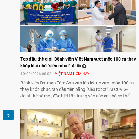
Top đầu thế giới, Bệnh viện Việt Nam vượt mốc 100 ca thay
khớp khó nhờ “siêu robot” AI
10/08/2026 08:00
VIỆT NAM HÔM NAY
Bệnh viện Đa khoa Tâm Anh vừa lập kỷ lục vượt mốc 100 ca
thay khớp phức tạp đầu tiên bằng “siêu robot” AI CUVIS-
Joint thế hệ mới, đặc biệt tập trung vào các ca khó có thể
điều trị tốt bằng kỹ thuật truyền thống hay robot thế hệ cũ,
mở ra cơ hội mới cho nhiều người bệnh đang đối mặt nguy
cơ “tàn phế”.