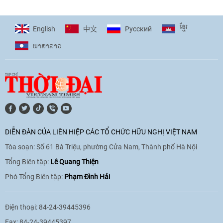
17:44
|
27/06/2026
ខ្មែរ
English
Pусский
中文
ພາ​ສາ​ລາວ
[Video] Âm nhạc flamenco gắn kết văn
hoá Việt Nam - Tây Ban Nha
11:10
|
17/06/2026
[Video] Trao tặng Kỷ niệm chương "Vì
hòa bình, hữu nghị giữa các dân tộc"
DIỄN ĐÀN CỦA LIÊN HIỆP CÁC TỔ CHỨC HỮU NGHỊ VIỆT NAM
cho Đại sứ Hungary tại Việt Nam
Tòa soạn: Số 61 Bà Triệu, phường Cửa Nam, Thành phố Hà Nội
17:25
|
13/06/2026
Tổng Biên tập:
Lê Quang Thiện
Phó Tổng Biên tập:
Phạm Đình Hải
[Video] Nhân dân Việt Nam luôn trân
trọng tình cảm của nước Nga
Điện thoại: 84-24-39445396
08:02
|
13/06/2026
Fax: 84-24-39445397