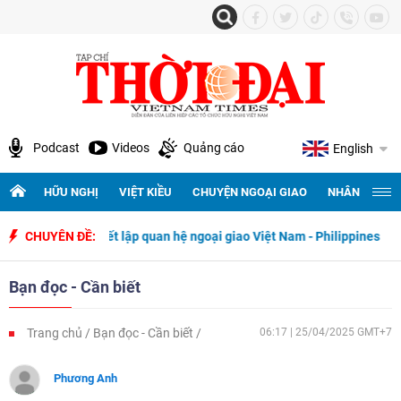
Podcast
Videos
Quảng cáo
English
HỮU NGHỊ
VIỆT KIỀU
CHUYỆN NGOẠI GIAO
NHÂN QUYỀN 
ngày thiết lập quan hệ ngoại giao Việt Nam - Philippines
CHUYÊN ĐỀ:
500 ngà
Bạn đọc - Cần biết
Trang chủ
Bạn đọc - Cần biết
06:17 | 25/04/2025 GMT+7
Phương Anh