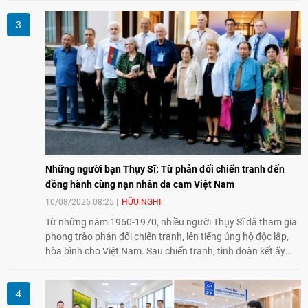
nghị vĩ đại, đoàn kết đặc biệt Việt Nam - Lào.
Những người bạn Thụy Sĩ: Từ phản đối chiến tranh đến
đồng hành cùng nạn nhân da cam Việt Nam
10/08/2026 08:25
HỮU NGHỊ
Từ những năm 1960-1970, nhiều người Thụy Sĩ đã tham gia
phong trào phản đối chiến tranh, lên tiếng ủng hộ độc lập,
hòa bình cho Việt Nam. Sau chiến tranh, tình đoàn kết ấy
tiếp tục bằng các hoạt động nhân đạo, hỗ trợ cộng đồng và
đồng hành với những người còn chịu hậu quả chiến tranh,
trong đó có các nạn nhân chất độc da cam/dioxin.