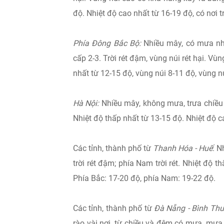
độ. Nhiệt độ cao nhất từ 16-19 độ, có nơi t
Phía Đông Bắc Bộ:
Nhiều mây, có mưa nhỏ
cấp 2-3. Trời rét đậm, vùng núi rét hại. Vù
nhất từ 12-15 độ, vùng núi 8-11 độ, vùng n
Hà Nội:
Nhiều mây, không mưa, trưa chiều
Nhiệt độ thấp nhất từ 13-15 độ. Nhiệt độ c
Các tỉnh, thành phố từ
Thanh Hóa - Huế
: N
trời rét đậm; phía Nam trời rét. Nhiệt độ 
Phía Bắc: 17-20 độ, phía Nam: 19-22 độ.
Các tỉnh, thành phố từ
Đà Nẵng - Bình Th
rào vài nơi, từ chiều và đêm có mưa, mưa 