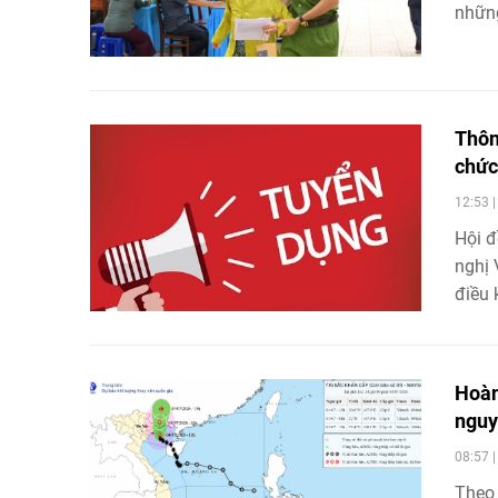
những
Thôn
chức
12:53 
Hội đ
nghị 
điều 
hiệp 
Hoàn
nguy 
08:57 
Theo 