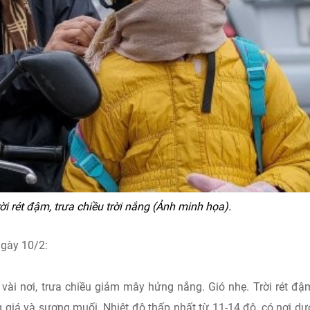
ời rét đậm, trưa chiều trời nắng (Ảnh minh họa).
ngày 10/2:
ài nơi, trưa chiều giảm mây hửng nắng. Gió nhẹ. Trời rét đậm
ăng giá và sương muối. Nhiệt độ thấp nhất từ 11-14 độ, có nơi dư