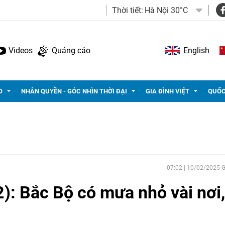
Thời tiết:
Hà Nội 30°C
Videos
Quảng cáo
English
O
NHÂN QUYỀN - GÓC NHÌN THỜI ĐẠI
GIA ĐÌNH VIỆT
QUỐC
07:02 | 10/02/2025
2): Bắc Bộ có mưa nhỏ vài nơi,