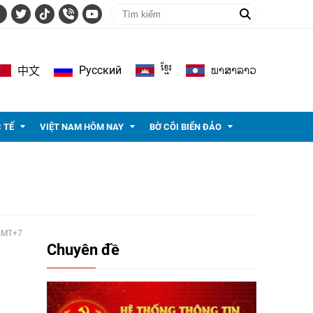
ខ្មែរ
ພາ​ສາ​ລາວ
Pусский
中文
 TẾ
VIỆT NAM HÔM NAY
BỜ CÕI BIỂN ĐẢO
 GMT+7
Chuyên đề