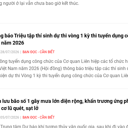
 người ở lại vẫn chưa bao giờ kết thúc.
g báo Triệu tập thí sinh dự thi vòng 1 kỳ thi tuyển dụng 
 năm 2026
| 28/07/2026
BẠN ĐỌC - CẦN BIẾT
ồng tuyển dụng công chức của Cơ quan Liên hiệp các tổ chức 
Việt Nam năm 2026 (Hội đồng) thông báo triệu tập các thí sinh
kiện dự thi Vòng 1 kỳ thi tuyển dụng công chức của Cơ quan Liê
các tổ chức hữu nghị Việt Nam năm 2026, cụ thể như sau:
 lưu bão số 1 gây mưa lớn diện rộng, khẩn trương ứng p
cơ lũ quét, sạt lở
| 05/07/2026
BẠN ĐỌC - CẦN BIẾT
Trung tâm Dự báo khí tượng thủy văn quốc gia, sau khi đi vào 