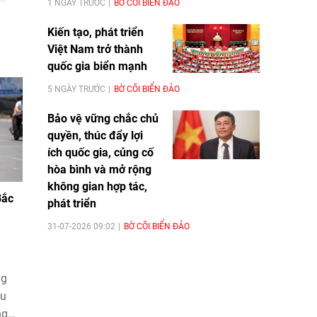
1 NGÀY TRƯỚC
BỜ CÕI BIỂN ĐẢO
Kiến tạo, phát triển
Việt Nam trở thành
quốc gia biển mạnh
5 NGÀY TRƯỚC
BỜ CÕI BIỂN ĐẢO
Bảo vệ vững chắc chủ
quyền, thúc đẩy lợi
ích quốc gia, củng cố
hòa bình và mở rộng
không gian hợp tác,
Bắc
phát triển
31-07-2026 09:02
BỜ CÕI BIỂN ĐẢO
ng
hu
ng