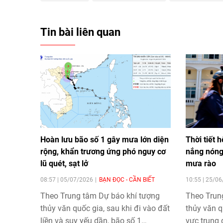
Tin bài liên quan
Hoàn lưu bão số 1 gây mưa lớn diện
Thời tiết 
rộng, khẩn trương ứng phó nguy cơ
nắng nóng 
lũ quét, sạt lở
mưa rào
08:57 | 05/07/2026
BẠN ĐỌC - CẦN BIẾT
10:55 | 25/0
Theo Trung tâm Dự báo khí tượng
Theo Trun
thủy văn quốc gia, sau khi đi vào đất
thủy văn q
liền và suy yếu dần, bão số 1
vực trung