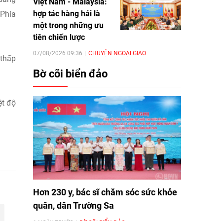
Việt Nam - Malaysia:
hợp tác hàng hải là
 Phía
một trong những ưu
tiên chiến lược
07/08/2026 09:36
CHUYỆN NGOẠI GIAO
 thấp
Bờ cõi biển đảo
ệt độ
Hơn 230 y, bác sĩ chăm sóc sức khỏe
quân, dân Trường Sa