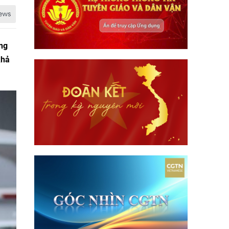
áng
hả