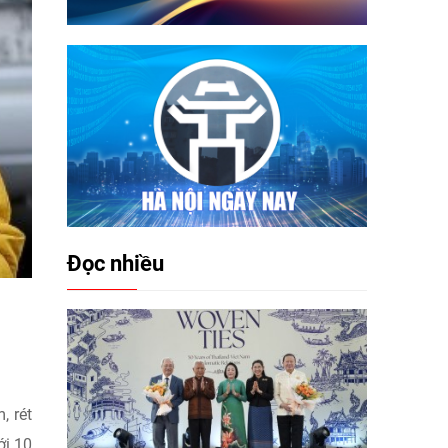
Đọc nhiều
, rét
ới 10