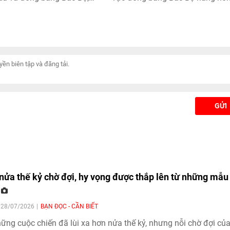
tỉnh Phú Thọ có nắng nóng
với nhiệt độ cao nhất phổ biến 
ng gay gắt với nhiệt độ
độ, có nơi trên 36 độ. Từ chiều tố
hổ biến 36-38 độ, có nơi
nay đến ngày mai 16/6, thời tiết
̣; độ ẩm tương đối thấp
vùng núi và trung du Bắc Bộ mư
biến 50-55%.
vừa, mưa to và dông với lượng 
30-80mm, có nơi mưa rất to trên
170mm. Cảnh báo nguy cơ mưa
cường độ lớn hơn 100mm/3h.
GỬI
nửa thế kỷ chờ đợi, hy vọng được thắp lên từ những mẫu
N
| 28/07/2026
BẠN ĐỌC - CẦN BIẾT
ững cuộc chiến đã lùi xa hơn nửa thế kỷ, nhưng nỗi chờ đợi củ