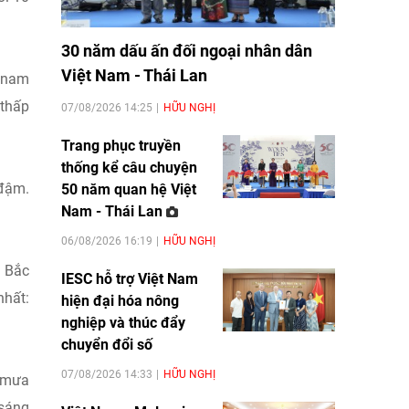
30 năm dấu ấn đối ngoại nhân dân
Việt Nam - Thái Lan
g nam
 thấp
07/08/2026 14:25
HỮU NGHỊ
Trang phục truyền
thống kể câu chuyện
 đậm.
50 năm quan hệ Việt
Nam - Thái Lan
06/08/2026 16:19
HỮU NGHỊ
a Bắc
IESC hỗ trợ Việt Nam
nhất:
hiện đại hóa nông
nghiệp và thúc đẩy
chuyển đổi số
07/08/2026 14:33
HỮU NGHỊ
ó mưa
 sáng