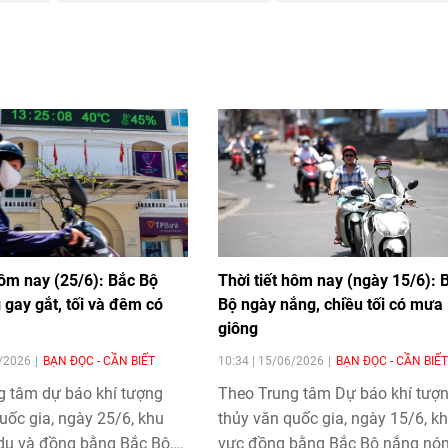
hôm nay (25/6): Bắc Bộ
Thời tiết hôm nay (ngày 15/6): 
gay gắt, tối và đêm có
Bộ ngày nắng, chiều tối có mưa
giông
6/2026
BẠN ĐỌC - CẦN BIẾT
10:34 | 15/06/2026
BẠN ĐỌC - CẦN BIẾT
g tâm dự báo khí tượng
Theo Trung tâm Dự báo khí tượ
uốc gia, ngày 25/6, khu
thủy văn quốc gia, ngày 15/6, k
 du và đồng bằng Bắc Bộ,
vực đồng bằng Bắc Bộ nắng nó