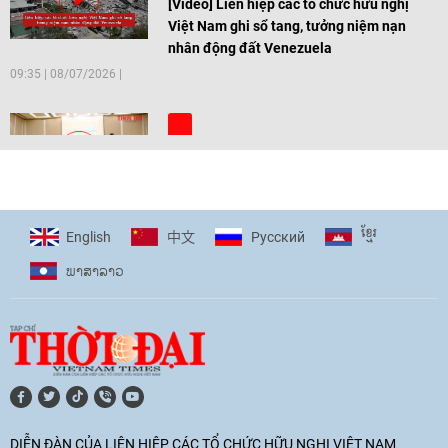
[Video] Liên hiệp các tổ chức hữu nghị
Việt Nam ghi sổ tang, tưởng niệm nạn
nhân động đất Venezuela
09:35
|
08/07/2026
[Video] Trẻ em Đông Á cùng kiến tạo
giải pháp cho những thách thức chung
17:44
|
27/06/2026
ខ្មែរ
English
Pусский
中文
ພາ​ສາ​ລາວ
[Video] Âm nhạc flamenco gắn kết văn
hoá Việt Nam - Tây Ban Nha
11:10
|
17/06/2026
[Video] Trao tặng Kỷ niệm chương "Vì
hòa bình, hữu nghị giữa các dân tộc"
DIỄN ĐÀN CỦA LIÊN HIỆP CÁC TỔ CHỨC HỮU NGHỊ VIỆT NAM