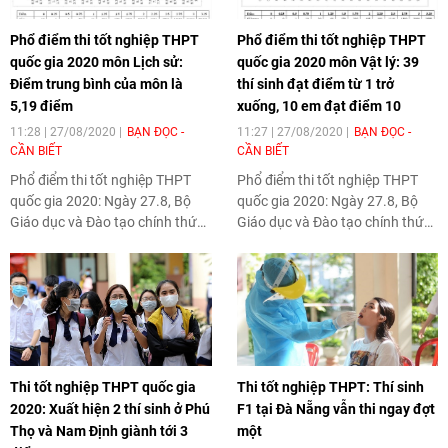
Phổ điểm thi tốt nghiệp THPT
Phổ điểm thi tốt nghiệp THPT
quốc gia 2020 môn Lịch sử:
quốc gia 2020 môn Vật lý: 39
Điểm trung bình của môn là
thí sinh đạt điểm từ 1 trở
5,19 điểm
xuống, 10 em đạt điểm 10
11:28 | 27/08/2020
BẠN ĐỌC -
11:27 | 27/08/2020
BẠN ĐỌC -
CẦN BIẾT
CẦN BIẾT
Phổ điểm thi tốt nghiệp THPT
Phổ điểm thi tốt nghiệp THPT
quốc gia 2020
: Ngày 27.8, Bộ
quốc gia 2020
: Ngày 27.8, Bộ
Giáo dục và Đào tạo chính thức
Giáo dục và Đào tạo chính thức
công bố phổ điểm thi tốt nghiệp
công bố phổ điểm thi tốt nghiệp
THPT năm 2020.
THPT năm 2020.
Thi tốt nghiệp THPT quốc gia
Thi tốt nghiệp THPT: Thí sinh
2020: Xuất hiện 2 thí sinh ở Phú
F1 tại Đà Nẵng vẫn thi ngay đợt
Thọ và Nam Định giành tới 3
một