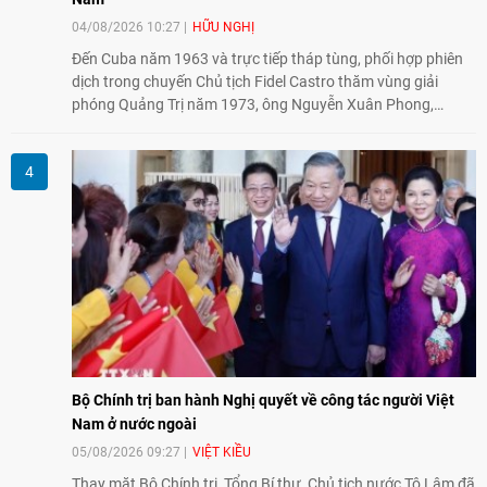
04/08/2026 10:27
HỮU NGHỊ
Đến Cuba năm 1963 và trực tiếp tháp tùng, phối hợp phiên
dịch trong chuyến Chủ tịch Fidel Castro thăm vùng giải
phóng Quảng Trị năm 1973, ông Nguyễn Xuân Phong,
nguyên Vụ trưởng Vụ Châu Mỹ (Bộ Ngoại giao) kể lại những
hình ảnh không phai về người bạn lớn thủy chung, tận tụy
của nhân dân Việt Nam.
Bộ Chính trị ban hành Nghị quyết về công tác người Việt
Nam ở nước ngoài
05/08/2026 09:27
VIỆT KIỀU
Thay mặt Bộ Chính trị, Tổng Bí thư, Chủ tịch nước Tô Lâm đã