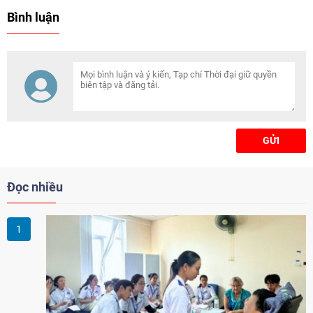
cùng đoàn công tác đã kiểm tra
Bình luận
công tác tổ chức thi tại nhiều
điểm thi trên địa bàn TP.
GỬI
Đọc nhiều