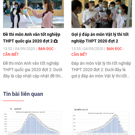
Đề thi môn Anh văn tốt nghiệp
Gợi ý đáp án môn Vật lý thi tốt
THPT quốc gia 2020 đợt 2
nghiệp THPT 2020 đợt 2
13:52 | 04/09/2020
BẠN ĐỌC -
13:35 | 04/09/2020
BẠN ĐỌC -
CẦN BIẾT
CẦN BIẾT
Đề thi môn Anh văn tốt nghiệp
Đáp án môn Vật lý thi tốt nghiệp
THPT quốc gia 2020 đợt 2
: Dưới
THPT 2020 đợt 2
: Dưới đây là
đây là cập nhật cập nhật đề thi
gợi ý đáp án môn Vật lý thi tốt
môn Anh văn tốt nghiệp THPT
nghiệp THPT 2020 đợt 2 cập
quốc gia 2020 đợt 2 mới nhất
nhật nhanh nhất trên Thời Đại.
Tin bài liên quan
trên Thời Đại.