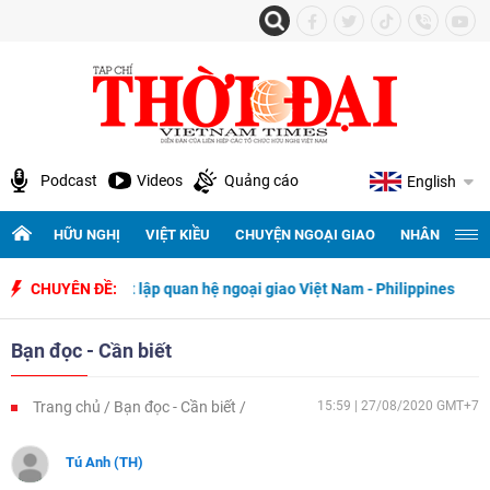
Podcast
Videos
Quảng cáo
English
HỮU NGHỊ
VIỆT KIỀU
CHUYỆN NGOẠI GIAO
NHÂN QUYỀN 
gày thiết lập quan hệ ngoại giao Việt Nam - Philippines
CHUYÊN ĐỀ:
500 ngày
Bạn đọc - Cần biết
Trang chủ
Bạn đọc - Cần biết
15:59 | 27/08/2020 GMT+7
Tú Anh (TH)