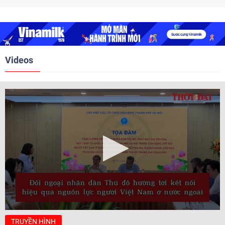
chức họp mặt kỷ niệm 50 năm thiết lập quan hệ ngoại giao
Việt Nam - Thái Lan (1976-2026). Tại đây, nhấn mạnh vai trò
của giao lưu nhân dân, Tổng Lãnh sự Thái Lan cho biết các
hoạt động trao đổi về văn hóa, giáo dục, du lịch, ẩm thực,
nghệ thuật và giao lưu thanh niên đã góp phần đưa quan hệ
Thái Lan - Việt Nam ngày càng gắn bó, gần gũi.
Videos
TRUYỀN HÌNH