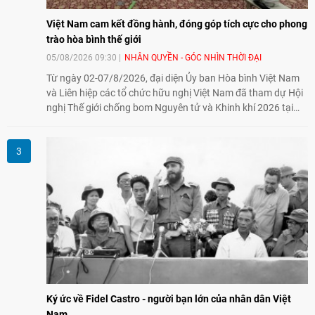
Việt Nam cam kết đồng hành, đóng góp tích cực cho phong
trào hòa bình thế giới
05/08/2026 09:30
NHÂN QUYỀN - GÓC NHÌN THỜI ĐẠI
Từ ngày 02-07/8/2026, đại diện Ủy ban Hòa bình Việt Nam
và Liên hiệp các tổ chức hữu nghị Việt Nam đã tham dự Hội
nghị Thế giới chống bom Nguyên tử và Khinh khí 2026 tại
thành phố Hiroshima, Nhật Bản, tiếp tục khẳng định cam kết
đồng hành cùng với phong trào hoà bình của nhân dân
Nhật Bản và thế giới ủng hộ giải trừ vũ khí hạt nhân của Việt
Nam.
Ký ức về Fidel Castro - người bạn lớn của nhân dân Việt
Nam