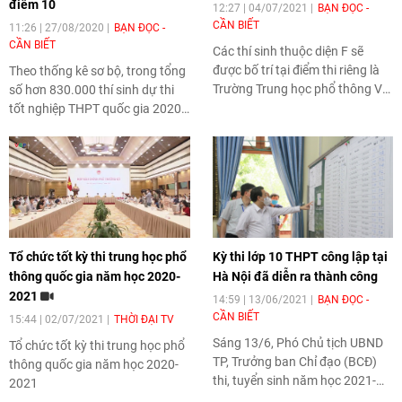
điểm 10
12:27 | 04/07/2021
BẠN ĐỌC -
CẦN BIẾT
11:26 | 27/08/2020
BẠN ĐỌC -
CẦN BIẾT
Các thí sinh thuộc diện F sẽ
được bố trí tại điểm thi riêng là
Theo thống kê sơ bộ, trong tổng
Trường Trung học phổ thông Võ
số hơn 830.000 thí sinh dự thi
Chí Công, quận Ngũ Hành Sơn,
tốt nghiệp THPT quốc gia 2020
,
với 12 phòng thi.
có 2 thí sinh giành được 3 điểm
10 và đều thuộc bài thi tổ hợp
Khoa học Xã hội.
Tổ chức tốt kỳ thi trung học phổ
Kỳ thi lớp 10 THPT công lập tại
thông quốc gia năm học 2020-
Hà Nội đã diễn ra thành công
2021
14:59 | 13/06/2021
BẠN ĐỌC -
CẦN BIẾT
15:44 | 02/07/2021
THỜI ĐẠI TV
Sáng 13/6, Phó Chủ tịch UBND
Tổ chức tốt kỳ thi trung học phổ
TP, Trưởng ban Chỉ đạo (BCĐ)
thông quốc gia năm học 2020-
thi, tuyển sinh năm học 2021-
2021
2022 TP Hà Nội Chử Xuân Dũng