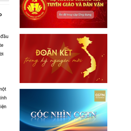
o
g đầu
te
ời
một
tính
iện