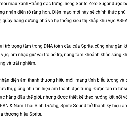
ì mới màu xanh–trắng đặc trưng, riêng Sprite Zero Sugar được b
g nhận diện rõ ràng hơn. Diện mạo mới này sẽ chính thức phủ
ày, quầy hàng đường phố và hệ thống siêu thị khắp khu vực ASE
ai trò trọng tâm trong DNA toàn cầu của Sprite, cũng như gắn k
u vực, âm nhạc giữ vai trò bổ trợ, nâng tầm khoảnh khắc sảng kh
ảng và trải nghiệm.
 nhận diện âm thanh thương hiệu mới, mang tính biểu tượng và 
tức thì, giống như tín hiệu âm thanh đặc trưng. Được tạo ra từ s
 hàng đầu thế giới, nhưng được thiết kế theo hướng kết nối vớ
ASEAN & Nam Thái Bình Dương, Sprite Sound trở thành ký hiệu â
a thương hiệu Sprite.