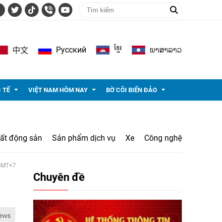
ខ្មែរ
ພາ​ສາ​ລາວ
Pусский
中文
 TẾ
VIỆT NAM HÔM NAY
BỜ CÕI BIỂN ĐẢO
ất động sản
Sản phẩm dịch vụ
Xe
Công nghệ
 GMT+7
Chuyên đề