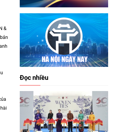
AN &
 bản
hanh
hu
Đọc nhiều
của
 hài