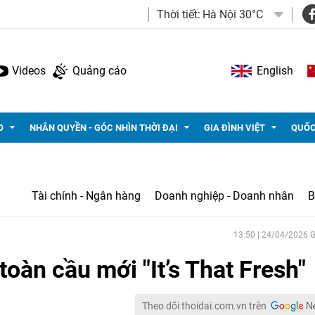
Thời tiết:
Hà Nội 30°C
Videos
Quảng cáo
English
O
NHÂN QUYỀN - GÓC NHÌN THỜI ĐẠI
GIA ĐÌNH VIỆT
QUỐC
Tài chính - Ngân hàng
Doanh nghiệp - Doanh nhân
B
13:50 | 24/04/2026
toàn cầu mới "It’s That Fresh"
Theo dõi thoidai.com.vn trên