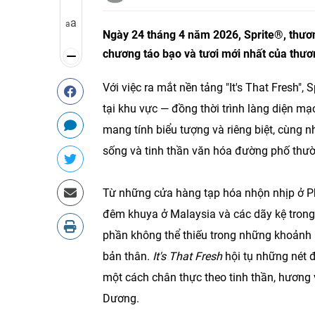
a
a
Ngày 24 tháng 4 năm 2026, Sprite®, thương
chương táo bạo và tươi mới nhất của thư
Với việc ra mắt nền tảng "It's That Fresh",
tại khu vực — đồng thời trình làng diện m
mang tính biểu tượng và riêng biệt, cùng 
sống và tinh thần văn hóa đường phố thườ
Từ những cửa hàng tạp hóa nhộn nhịp ở Ph
đêm khuya ở Malaysia và các dãy kệ trong s
phần không thể thiếu trong những khoảnh kh
bản thân.
It's That Fresh
hội tụ những nét 
một cách chân thực theo tinh thần, hươn
Dương.