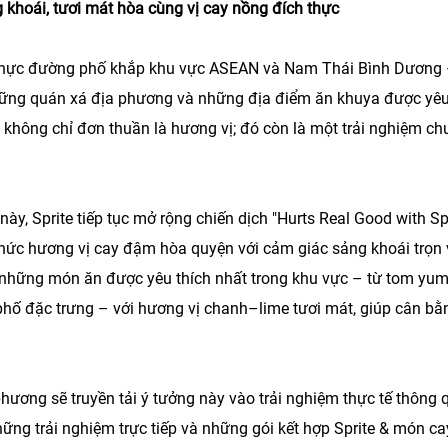
 khoái, tươi mát hòa cùng vị cay nồng đích thực
thực đường phố khắp khu vực ASEAN và Nam Thái Bình Dương 
hững quán xá địa phương và những địa điểm ăn khuya được yê
ay không chỉ đơn thuần là hương vị; đó còn là một trải nghiệm c
ày, Sprite tiếp tục mở rộng chiến dịch "Hurts Real Good with Spr
 thức hương vị cay đậm hòa quyện với cảm giác sảng khoái trọn 
 những món ăn được yêu thích nhất trong khu vực – từ tom yum
ố đặc trưng – với hương vị chanh–lime tươi mát, giúp cân bằn
hương sẽ truyền tải ý tưởng này vào trải nghiệm thực tế thông 
hững trải nghiệm trực tiếp và những gói kết hợp Sprite & món c