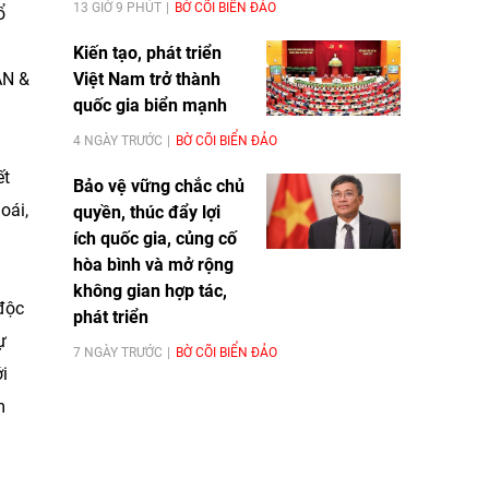
13 GIỜ 9 PHÚT
BỜ CÕI BIỂN ĐẢO
ổ
Kiến tạo, phát triển
Việt Nam trở thành
AN &
quốc gia biển mạnh
4 NGÀY TRƯỚC
BỜ CÕI BIỂN ĐẢO
ết
Bảo vệ vững chắc chủ
oái,
quyền, thúc đẩy lợi
ích quốc gia, củng cố
hòa bình và mở rộng
không gian hợp tác,
độc
phát triển
ự
7 NGÀY TRƯỚC
BỜ CÕI BIỂN ĐẢO
i
m