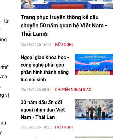
Trang phục truyền thống kể câu
– từ
chuyện 50 năm quan hệ Việt Nam -
u
Thái Lan
hung
06/08/2026 16:19
HỮU NGHỊ
Ngoại giao khoa học -
công nghệ phải góp
ite"
phần hình thành năng
vẹn.
lực nội sinh
,
06/08/2026 08:35
CHUYỆN NGOẠI GIAO
g vị
30 năm dấu ấn đối
ngoại nhân dân Việt
Nam - Thái Lan
qua
07/08/2026 14:25
HỮU NGHỊ
ay —