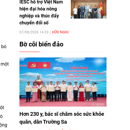
IESC hỗ trợ Việt Nam
hiện đại hóa nông
nghiệp và thúc đẩy
chuyển đổi số
07/08/2026 14:33
HỮU NGHỊ
Bờ cõi biển đảo
n bó
n một
ột
Hơn 230 y, bác sĩ chăm sóc sức khỏe
có
quân, dân Trường Sa
động