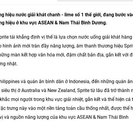
 hiệu nước giải khát chanh - lime số 1 thế giới, đang bước và
ơng hiệu ở khu vực ASEAN & Nam Thái Bình Dương.
 Sprite tái khẳng định vị thế là lựa chọn nước uống giải khát hàn
ạo hình ảnh mới tràn đầy năng lượng, âm thanh thương hiệu Spri
những màn kết hợp văn hóa mới, đậm chất bản địa, gắn kết với đ
ng nhật.
ilippines và quán ăn bình dân ở Indonesia, đến những quán ăn
iêu thị ở Australia và New Zealand, Sprite từ lâu đã trở thành 
ắc mọi người trong khu vực giải nhiệt, gắn kết và thể hiện cá 
đặc trưng này vào một nền tảng toàn cầu thống nhất, được thể h
g vị và nguồn năng lượng của khu vực ASEAN & Nam Thái Bình