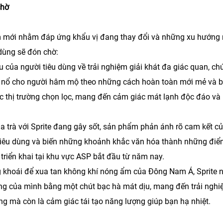
chờ
ẩm mới nhằm đáp ứng khẩu vị đang thay đổi và những xu hướng
dùng sẽ đón chờ:
 của người tiêu dùng về trải nghiệm giải khát đa giác quan, ch
 nổ cho người hâm mộ theo những cách hoàn toàn mới mẻ và b
ác thị trường chọn lọc, mang đến cảm giác mát lạnh độc đáo và
a trà với Sprite đang gây sốt, sản phẩm phản ánh rõ cam kết c
 tiêu dùng và biến những khoảnh khắc văn hóa thành những đi
triển khai tại khu vực ASP bắt đầu từ năm nay.
g khoái để xua tan không khí nóng ẩm của Đông Nam Á, Sprite 
ng của mình bằng một chút bạc hà mát dịu, mang đến trải ngh
ng mà còn là cảm giác tái tạo năng lượng giúp bạn hạ nhiệt.