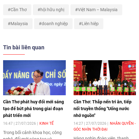
Cần Thơ
hội hữu nghị
Việt Nam – Malaysia
Malaysia
doanh nghiệp
Liên hiệp
Tin bài liên quan
Cần Thơ phát huy đổi mới sáng
Cần Thơ: Thắp nến tri ân, tiếp
tạo để bứt phá trong giai đoạn
nối truyền thống "Uống nước
phát triển mới
nhớ nguồn"
16:47 | 27/07/2026
KINH TẾ
14:27 | 27/07/2026
NHÂN QUYỀN -
GÓC NHÌN THỜI ĐẠI
Trong bối cảnh khoa học, công
Hàng nghìn đoàn viên, thanh