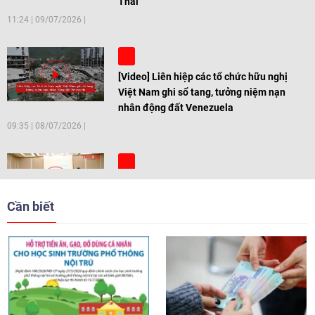
Thai
11:24
|
09/07/2026
[Video] Liên hiệp các tổ chức hữu nghị
Việt Nam ghi sổ tang, tưởng niệm nạn
nhân động đất Venezuela
09:35
|
08/07/2026
[Video] Trẻ em Đông Á cùng kiến tạo
giải pháp cho những thách thức chung
Cần biết
17:44
|
27/06/2026
[Video] Âm nhạc flamenco gắn kết văn
hoá Việt Nam - Tây Ban Nha
11:10
|
17/06/2026