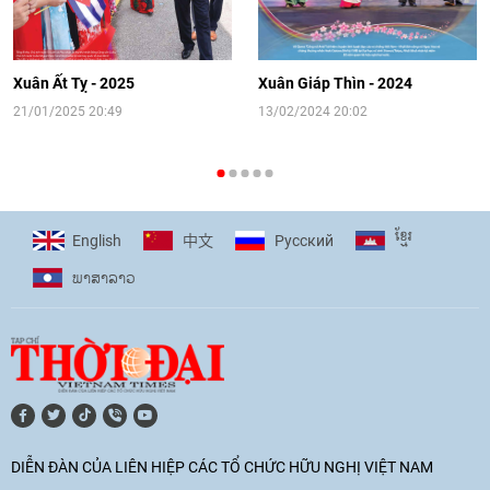
[Video] Đối ngoại nhân dân Thủ đô
hướng tới kết nối hiệu quả nguồn lực
người Việt Nam ở nước ngoài
Xuân Ất Tỵ - 2025
Xuân Giáp Thìn - 2024
16:58
|
10/06/2026
21/01/2025 20:49
13/02/2024 20:02
[Video] Plan International đồng hành
cùng thanh thiếu nhi tiên phong ứng
ខ្មែរ
English
Pусский
中文
phó với biến đổi khí hậu
ພາ​ສາ​ລາວ
17:07
|
09/06/2026
[Video] Lào dành ưu tiên hàng đầu cho
quan hệ với Việt Nam
11:01
|
09/06/2026
DIỄN ĐÀN CỦA LIÊN HIỆP CÁC TỔ CHỨC HỮU NGHỊ VIỆT NAM