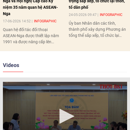
Nga và Hội nghị Cấp cao Kỷ
trọng sắp xếp, tổ chức lại thôn,
niệm 35 năm quan hệ ASEAN-
tổ dân phố
Nga
24-05-2026 09:47
INFOGRAPHIC
17-06-2026 14:52
INFOGRAPHIC
Ủy ban Nhân dân các tỉnh,
thành phố xây dựng Phương án
Quan hệ đối tác đối thoại
tổng thể sắp xếp, tổ chức lại
ASEAN-Nga được thiết lập năm
thôn, tổ dân phố hoàn thành
1991 và được nâng cấp lên
trước ngày 10/6/2026.
quan hệ Đối tác chiến lược năm
2018. Hai bên đã tổ chức 5 Hội
nghị Cấp cao vào các năm 2005,
Videos
2010, 2016, 2018, 2021.