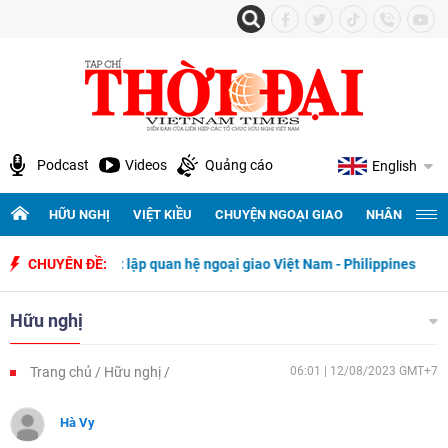
Podcast
Videos
Quảng cáo
English
HỮU NGHỊ
VIỆT KIỀU
CHUYỆN NGOẠI GIAO
NHÂN QUYỀN 
gày thiết lập quan hệ ngoại giao Việt Nam - Philippines
CHUYÊN ĐỀ:
500 ngày
Hữu nghị
Trang chủ
Hữu nghị
06:01 | 12/08/2023 GMT+7
Hà Vy