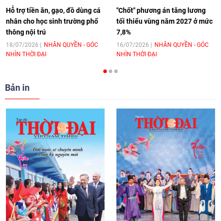
Hỗ trợ tiền ăn, gạo, đồ dùng cá
"Chốt" phương án tăng lương
nhân cho học sinh trường phổ
tối thiểu vùng năm 2027 ở mức
thông nội trú
7,8%
[Video] Trao tặng Kỷ niệm chương "Vì
hòa bình, hữu nghị giữa các dân tộc"
18/07/2026
NHÂN QUYỀN - GÓC
16/07/2026
NHÂN QUYỀN - GÓC
NHÌN THỜI ĐẠI
NHÌN THỜI ĐẠI
cho Đại sứ Hungary tại Việt Nam
17:25
|
13/06/2026
Bản in
[Video] Nhân dân Việt Nam luôn trân
trọng tình cảm của nước Nga
08:02
|
13/06/2026
Video: Cơ hội giao lưu quốc tế cho học
sinh Việt Nam tại trại hè Artek
14:41
|
12/06/2026