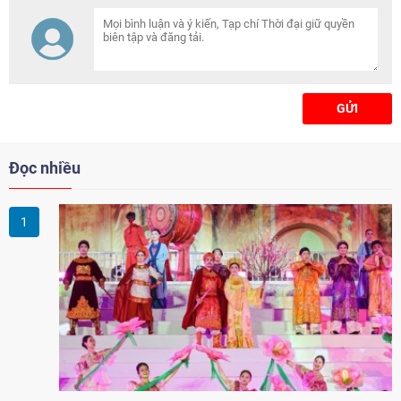
GỬI
Đọc nhiều