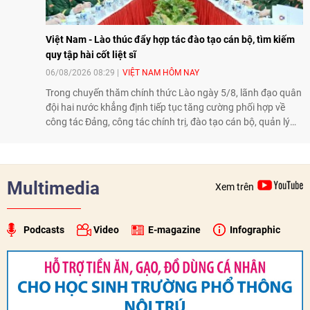
Việt Nam - Lào thúc đẩy hợp tác đào tạo cán bộ, tìm kiếm
quy tập hài cốt liệt sĩ
06/08/2026 08:29
VIỆT NAM HÔM NAY
Trong chuyến thăm chính thức Lào ngày 5/8, lãnh đạo quân
đội hai nước khẳng định tiếp tục tăng cường phối hợp về
công tác Đảng, công tác chính trị, đào tạo cán bộ, quản lý
biên giới và tìm kiếm, quy tập hài cốt liệt sĩ, góp phần làm
sâu sắc hơn quan hệ hữu nghị đặc biệt Việt Nam - Lào.
Multimedia
Xem trên
Podcasts
Video
E-magazine
Infographic