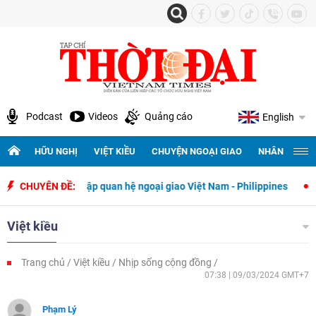
Podcast
Videos
Quảng cáo
English
HỮU NGHỊ
VIỆT KIỀU
CHUYỆN NGOẠI GIAO
NHÂN QUYỀN 
y thiết lập quan hệ ngoại giao Việt Nam - Philippines
CHUYÊN ĐỀ:
500 ngày đ
Việt kiều
Trang chủ
Việt kiều
Nhịp sống cộng đồng
07:38 | 09/03/2024 GMT+7
Phạm Lý