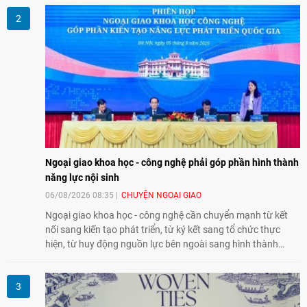
giao lưu nhân dân trong chặng đường nửa thế kỷ quan hệ
song phương.
Ngoại giao khoa học - công nghệ phải góp phần hình thành
năng lực nội sinh
06/08/2026 08:35
CHUYỆN NGOẠI GIAO
Ngoại giao khoa học - công nghệ cần chuyển mạnh từ kết
nối sang kiến tạo phát triển, từ ký kết sang tổ chức thực
hiện, từ huy động nguồn lực bên ngoài sang hình thành
năng lực nội sinh, qua đó góp phần đưa khoa học, công
nghệ, đổi mới sáng tạo và chuyển đổi số trở thành động lực
phát triển đất nước.