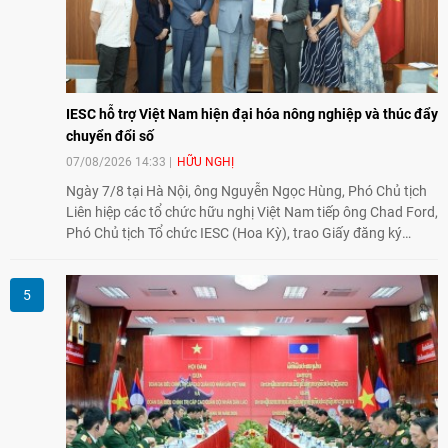
IESC hỗ trợ Việt Nam hiện đại hóa nông nghiệp và thúc đẩy
chuyển đổi số
07/08/2026 14:33
HỮU NGHỊ
Ngày 7/8 tại Hà Nội, ông Nguyễn Ngọc Hùng, Phó Chủ tịch
Liên hiệp các tổ chức hữu nghị Việt Nam tiếp ông Chad Ford,
Phó Chủ tịch Tổ chức IESC (Hoa Kỳ), trao Giấy đăng ký
thành lập Văn phòng Đại diện của IESC tại Việt Nam và trao
đổi về định hướng triển khai Dự án "Mở rộng Thương mại
Nông nghiệp và An toàn thực phẩm Hoa Kỳ - Việt Nam",
hướng tới thúc đẩy chuyển đổi số, hiện đại hóa nông nghiệp
và mở rộng hợp tác phát triển giữa hai nước.