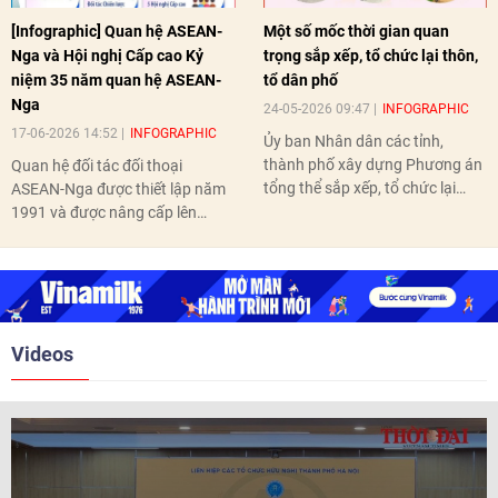
[Infographic] Quan hệ ASEAN-
Một số mốc thời gian quan
Nga và Hội nghị Cấp cao Kỷ
trọng sắp xếp, tổ chức lại thôn,
niệm 35 năm quan hệ ASEAN-
tổ dân phố
Nga
24-05-2026 09:47
INFOGRAPHIC
17-06-2026 14:52
INFOGRAPHIC
Ủy ban Nhân dân các tỉnh,
thành phố xây dựng Phương án
Quan hệ đối tác đối thoại
tổng thể sắp xếp, tổ chức lại
ASEAN-Nga được thiết lập năm
thôn, tổ dân phố hoàn thành
1991 và được nâng cấp lên
trước ngày 10/6/2026.
quan hệ Đối tác chiến lược năm
2018. Hai bên đã tổ chức 5 Hội
nghị Cấp cao vào các năm 2005,
2010, 2016, 2018, 2021.
Videos