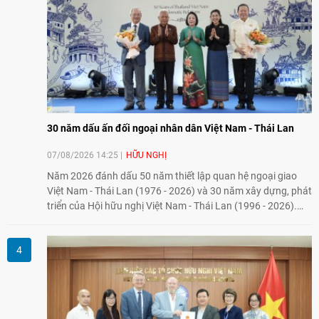
30 năm dấu ấn đối ngoại nhân dân Việt Nam - Thái Lan
07/08/2026 14:25
HỮU NGHỊ
Năm 2026 đánh dấu 50 năm thiết lập quan hệ ngoại giao
Việt Nam - Thái Lan (1976 - 2026) và 30 năm xây dựng, phát
triển của Hội hữu nghị Việt Nam - Thái Lan (1996 - 2026).
Trong dòng chảy quan hệ hai nước, Hội đã kiên trì vun đắp
tình hữu nghị, đồng thời từng bước mở rộng hoạt động từ
giao lưu truyền thống sang kết nối địa phương, doanh
nghiệp, giáo dục, văn hóa và thế hệ trẻ, góp phần tăng
cường sự hiểu biết và hợp tác giữa nhân dân hai nước.