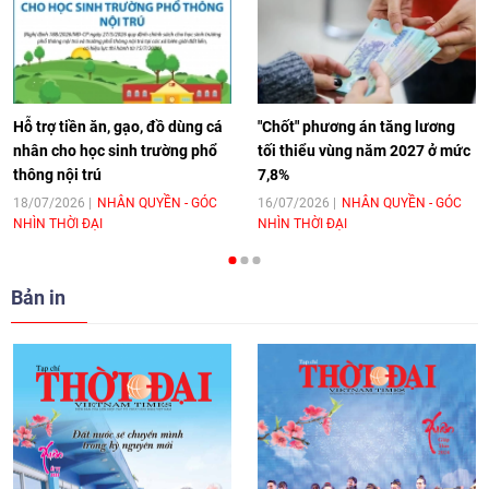
[Video] Âm nhạc flamenco gắn kết văn
hoá Việt Nam - Tây Ban Nha
11:10
|
17/06/2026
Hỗ trợ tiền ăn, gạo, đồ dùng cá
"Chốt" phương án tăng lương
nhân cho học sinh trường phổ
tối thiểu vùng năm 2027 ở mức
thông nội trú
7,8%
[Video] Trao tặng Kỷ niệm chương "Vì
hòa bình, hữu nghị giữa các dân tộc"
18/07/2026
NHÂN QUYỀN - GÓC
16/07/2026
NHÂN QUYỀN - GÓC
NHÌN THỜI ĐẠI
NHÌN THỜI ĐẠI
cho Đại sứ Hungary tại Việt Nam
17:25
|
13/06/2026
Bản in
[Video] Nhân dân Việt Nam luôn trân
trọng tình cảm của nước Nga
08:02
|
13/06/2026
Video: Cơ hội giao lưu quốc tế cho học