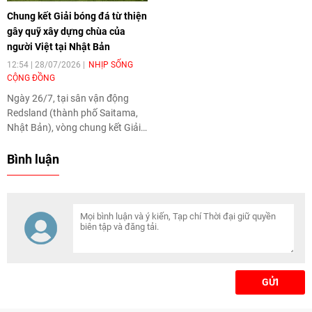
người Việt ở nước ngoài tiếp cận
Chung kết Giải bóng đá từ thiện
nguồn học liệu chính thống,
gây quỹ xây dựng chùa của
đồng thời thúc đẩy hợp tác giáo
người Việt tại Nhật Bản
dục và giao lưu văn hóa giữa hai
quốc gia.
12:54 | 28/07/2026
NHỊP SỐNG
CỘNG ĐỒNG
Ngày 26/7, tại sân vận động
Redsland (thành phố Saitama,
Nhật Bản), vòng chung kết Giải
bóng đá từ thiện gây quỹ xây
dựng Chùa Đại Ân Tokyo –
Bình luận
FAVIJA Charity Cup lần thứ 4 đã
diễn ra thành công trong không
khí sôi nổi, thắm đượm tinh thần
thể thao và lòng nhân ái.
GỬI