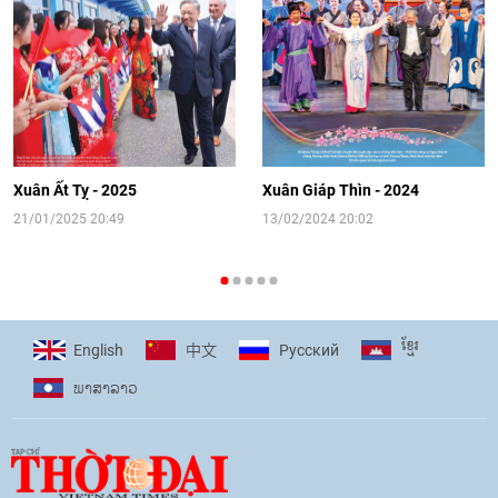
sinh Việt Nam tại trại hè Artek
14:41
|
12/06/2026
[Video] Đối ngoại nhân dân Thủ đô
hướng tới kết nối hiệu quả nguồn lực
người Việt Nam ở nước ngoài
Xuân Ất Tỵ - 2025
Xuân Giáp Thìn - 2024
16:58
|
10/06/2026
21/01/2025 20:49
13/02/2024 20:02
[Video] Plan International đồng hành
cùng thanh thiếu nhi tiên phong ứng
ខ្មែរ
English
Pусский
中文
phó với biến đổi khí hậu
ພາ​ສາ​ລາວ
17:07
|
09/06/2026
[Video] Lào dành ưu tiên hàng đầu cho