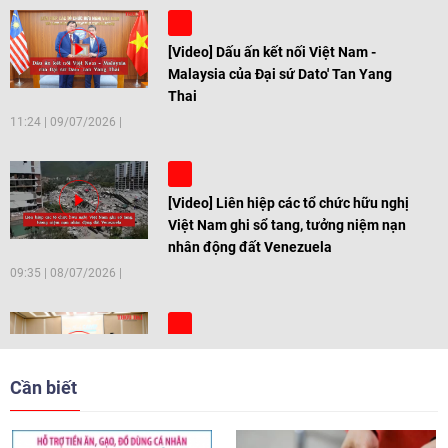
[Video] Dấu ấn kết nối Việt Nam -
Malaysia của Đại sứ Dato' Tan Yang
Thai
11:24
|
09/07/2026
[Video] Liên hiệp các tổ chức hữu nghị
Việt Nam ghi sổ tang, tưởng niệm nạn
nhân động đất Venezuela
09:35
|
08/07/2026
[Video] Trẻ em Đông Á cùng kiến tạo
giải pháp cho những thách thức chung
Cần biết
17:44
|
27/06/2026