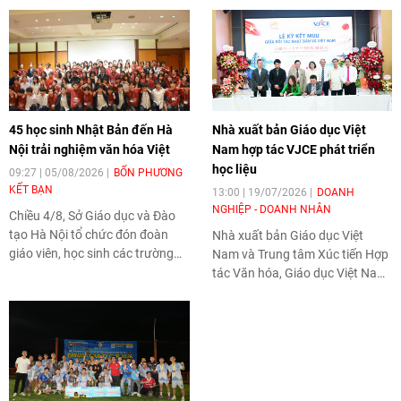
45 học sinh Nhật Bản đến Hà
Nhà xuất bản Giáo dục Việt
Nội trải nghiệm văn hóa Việt
Nam hợp tác VJCE phát triển
học liệu
09:27 | 05/08/2026
BỐN PHƯƠNG
KẾT BẠN
13:00 | 19/07/2026
DOANH
NGHIỆP - DOANH NHÂN
Chiều 4/8, Sở Giáo dục và Đào
tạo Hà Nội tổ chức đón đoàn
Nhà xuất bản Giáo dục Việt
giáo viên, học sinh các trường
Nam và Trung tâm Xúc tiến Hợp
trung học phổ thông tỉnh
tác Văn hóa, Giáo dục Việt Nam
Fukuoka (Nhật Bản) đến học
- Nhật Bản vừa ký kết thỏa
tập, tìm hiểu văn hóa, phong tục
thuận hợp tác nhằm mở rộng
tập quán Việt Nam.
hoạt động xuất bản, phát hành
và phát triển học liệu tại Nhật
Bản. Thỏa thuận được kỳ vọng
góp phần hỗ trợ cộng đồng