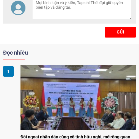
những phép màu y học không
chỉ là may mắn mà trở thành
điều tất yếu.
GỬI
Đọc nhiều
Đối ngoại nhân dân củng cố tình hữu nghị, mở rộng quan