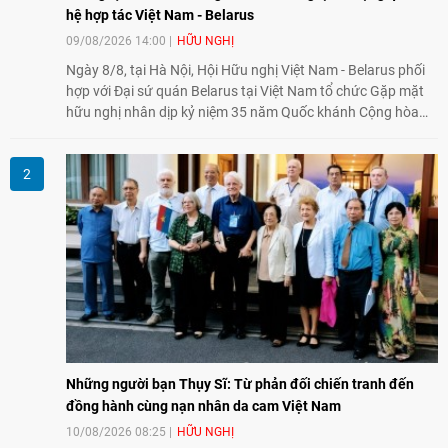
hệ hợp tác Việt Nam - Belarus
09/08/2026 14:00
HỮU NGHỊ
Ngày 8/8, tại Hà Nội, Hội Hữu nghị Việt Nam - Belarus phối
hợp với Đại sứ quán Belarus tại Việt Nam tổ chức Gặp mặt
hữu nghị nhân dịp kỷ niệm 35 năm Quốc khánh Cộng hòa
Belarus. Đại diện hai bên nhấn mạnh vai trò của đối ngoại
nhân dân trong củng cố tình hữu nghị, mở rộng hợp tác thiết
thực và làm sâu sắc quan hệ Đối tác chiến lược Việt Nam -
Belarus.
Những người bạn Thụy Sĩ: Từ phản đối chiến tranh đến
đồng hành cùng nạn nhân da cam Việt Nam
10/08/2026 08:25
HỮU NGHỊ