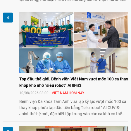
đạo có nhiều đóng góp cho đất nước Lào và quan hệ hữu
nghị vĩ đại, đoàn kết đặc biệt Việt Nam - Lào.
Top đầu thế giới, Bệnh viện Việt Nam vượt mốc 100 ca thay
khớp khó nhờ “siêu robot” AI
10/08/2026 08:00
VIỆT NAM HÔM NAY
Bệnh viện Đa khoa Tâm Anh vừa lập kỷ lục vượt mốc 100 ca
thay khớp phức tạp đầu tiên bằng “siêu robot” AI CUVIS-
Joint thế hệ mới, đặc biệt tập trung vào các ca khó có thể
điều trị tốt bằng kỹ thuật truyền thống hay robot thế hệ cũ,
mở ra cơ hội mới cho nhiều người bệnh đang đối mặt nguy