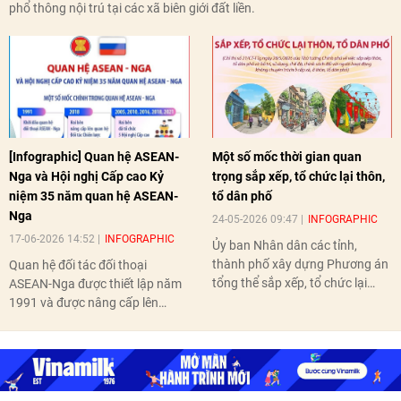
phổ thông nội trú tại các xã biên giới đất liền.
[Infographic] Quan hệ ASEAN-
Một số mốc thời gian quan
Nga và Hội nghị Cấp cao Kỷ
trọng sắp xếp, tổ chức lại thôn,
niệm 35 năm quan hệ ASEAN-
tổ dân phố
Nga
24-05-2026 09:47
INFOGRAPHIC
17-06-2026 14:52
INFOGRAPHIC
Ủy ban Nhân dân các tỉnh,
thành phố xây dựng Phương án
Quan hệ đối tác đối thoại
tổng thể sắp xếp, tổ chức lại
ASEAN-Nga được thiết lập năm
thôn, tổ dân phố hoàn thành
1991 và được nâng cấp lên
trước ngày 10/6/2026.
quan hệ Đối tác chiến lược năm
2018. Hai bên đã tổ chức 5 Hội
nghị Cấp cao vào các năm 2005,
2010, 2016, 2018, 2021.