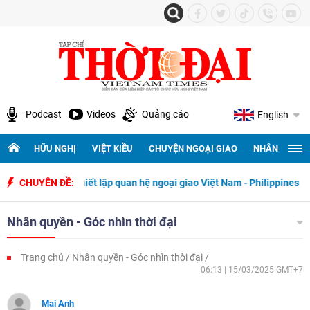
Podcast
Videos
Quảng cáo
English
HỮU NGHỊ
VIỆT KIỀU
CHUYỆN NGOẠI GIAO
NHÂN QUYỀN 
gày thiết lập quan hệ ngoại giao Việt Nam - Philippines
CHUYÊN ĐỀ:
500 ngày 
Nhân quyền - Góc nhìn thời đại
Trang chủ
Nhân quyền - Góc nhìn thời đại
06:13 | 15/03/2025 GMT+7
Mai Anh