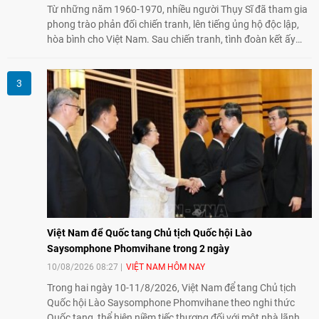
Từ những năm 1960-1970, nhiều người Thụy Sĩ đã tham gia
phong trào phản đối chiến tranh, lên tiếng ủng hộ độc lập,
hòa bình cho Việt Nam. Sau chiến tranh, tình đoàn kết ấy
tiếp tục bằng các hoạt động nhân đạo, hỗ trợ cộng đồng và
đồng hành với những người còn chịu hậu quả chiến tranh,
trong đó có các nạn nhân chất độc da cam/dioxin.
Việt Nam để Quốc tang Chủ tịch Quốc hội Lào
Saysomphone Phomvihane trong 2 ngày
10/08/2026 08:27
VIỆT NAM HÔM NAY
Trong hai ngày 10-11/8/2026, Việt Nam để tang Chủ tịch
Quốc hội Lào Saysomphone Phomvihane theo nghi thức
Quốc tang, thể hiện niềm tiếc thương đối với một nhà lãnh