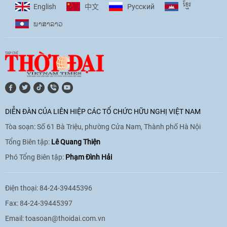
ខ្មែរ
English
Pусский
中文
phó với biến đổi khí hậu
ພາ​ສາ​ລາວ
17:07
|
09/06/2026
[Video] Lào dành ưu tiên hàng đầu cho
quan hệ với Việt Nam
11:01
|
09/06/2026
DIỄN ĐÀN CỦA LIÊN HIỆP CÁC TỔ CHỨC HỮU NGHỊ VIỆT NAM
Tòa soạn: Số 61 Bà Triệu, phường Cửa Nam, Thành phố Hà Nội
[Video] Doanh nghiệp Hoa Kỳ hỗ trợ
Việt Nam xác định danh tính người mất
Tổng Biên tập:
Lê Quang Thiện
tích trong chiến tranh
Phó Tổng Biên tập:
Phạm Đình Hải
20:38
|
02/06/2026
Điện thoại: 84-24-39445396
Fax: 84-24-39445397
Email:
toasoan@thoidai.com.vn