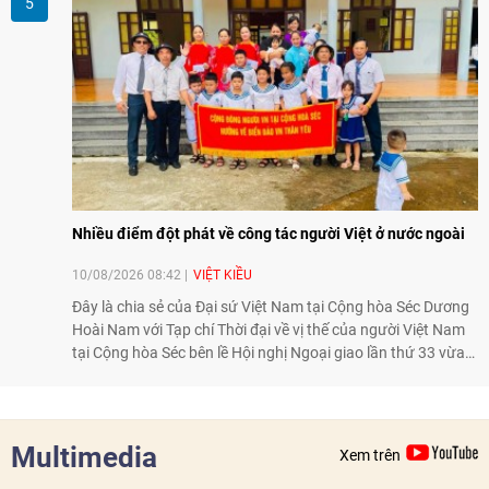
cơ “tàn phế”.
Nhiều điểm đột phát về công tác người Việt ở nước ngoài
10/08/2026 08:42
VIỆT KIỀU
Đây là chia sẻ của Đại sứ Việt Nam tại Cộng hòa Séc Dương
Hoài Nam với Tạp chí Thời đại về vị thế của người Việt Nam
tại Cộng hòa Séc bên lề Hội nghị Ngoại giao lần thứ 33 vừa
diễn ra từ 1-7/8 tại Hà Nội.
Multimedia
Xem trên