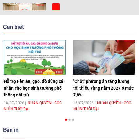
[Video] Trẻ em Đông Á cùng kiến tạo
giải pháp cho những thách thức chung
Cần biết
17:44
|
27/06/2026
[Video] Âm nhạc flamenco gắn kết văn
hoá Việt Nam - Tây Ban Nha
11:10
|
17/06/2026
Hỗ trợ tiền ăn, gạo, đồ dùng cá
"Chốt" phương án tăng lương
nhân cho học sinh trường phổ
tối thiểu vùng năm 2027 ở mức
thông nội trú
7,8%
[Video] Trao tặng Kỷ niệm chương "Vì
hòa bình, hữu nghị giữa các dân tộc"
18/07/2026
NHÂN QUYỀN - GÓC
16/07/2026
NHÂN QUYỀN - GÓC
NHÌN THỜI ĐẠI
NHÌN THỜI ĐẠI
cho Đại sứ Hungary tại Việt Nam
17:25
|
13/06/2026
Bản in