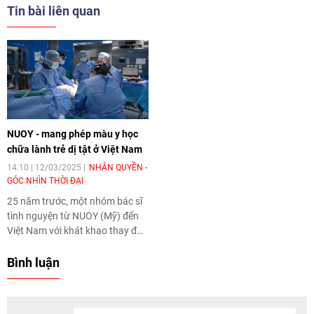
Tin bài liên quan
NUOY - mang phép màu y học
chữa lành trẻ dị tật ở Việt Nam
14:10 | 12/03/2025
NHÂN QUYỀN -
GÓC NHÌN THỜI ĐẠI
25 năm trước, một nhóm bác sĩ
tình nguyện từ NUOY (Mỹ) đến
Việt Nam với khát khao thay đổi
số phận những đứa trẻ mắc dị
tật bẩm sinh. Hôm nay, họ
Bình luận
không chỉ hồi sinh hàng nghìn
cuộc đời mà còn góp phần nâng
cao năng lực y tế Việt Nam, để