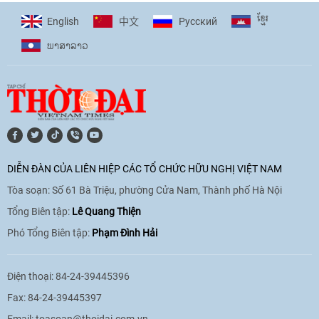
ខ្មែរ
English
Pусский
中文
ພາ​ສາ​ລາວ
[Video] Âm nhạc flamenco gắn kết văn
hoá Việt Nam - Tây Ban Nha
11:10
|
17/06/2026
[Video] Trao tặng Kỷ niệm chương "Vì
hòa bình, hữu nghị giữa các dân tộc"
DIỄN ĐÀN CỦA LIÊN HIỆP CÁC TỔ CHỨC HỮU NGHỊ VIỆT NAM
cho Đại sứ Hungary tại Việt Nam
Tòa soạn: Số 61 Bà Triệu, phường Cửa Nam, Thành phố Hà Nội
17:25
|
13/06/2026
Tổng Biên tập:
Lê Quang Thiện
Phó Tổng Biên tập:
Phạm Đình Hải
[Video] Nhân dân Việt Nam luôn trân
trọng tình cảm của nước Nga
Điện thoại: 84-24-39445396
08:02
|
13/06/2026
Fax: 84-24-39445397