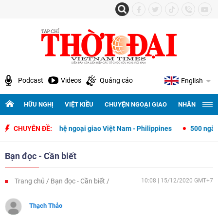
Podcast
Videos
Quảng cáo
English
HỮU NGHỊ
VIỆT KIỀU
CHUYỆN NGOẠI GIAO
NHÂN QUYỀN 
 lập quan hệ ngoại giao Việt Nam - Philippines
CHUYÊN ĐỀ:
500 ngày đêm tìm k
Bạn đọc - Cần biết
Trang chủ
Bạn đọc - Cần biết
10:08 | 15/12/2020 GMT+7
Thạch Thảo