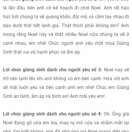
là lần đầu tiên anh có kế hoạch đi chơi Noel. Anh rất háo
hức bởi chúng ta sẽ quàng khăn, đội mũ và cầm tay nhau đi
dạo dưới thời tiết lạnh giá. Thật thích phải không em? Anh
mong rằng Noel này và thật nhiều Noel nữa chúng ta sẽ ở
cạnh nhau, em nhé! Chúc người anh yêu một mùa Giáng
Sinh thật vui vẻ, hạnh phúc và ấm áp.
Lời chúc giáng sinh dành cho người yêu số 3:
Noel này sẽ
trở nên lạnh lẽo khi anh không có em bên cạnh. Hứa với anh
sẽ mãi luôn yêu và bên cạnh anh em nhé! Chúc em Giáng
Sinh an lành, ấm áp và bình an! Anh mãi yêu em!
Lời chúc giáng sinh dành cho người yêu số 4:
Oh. Ông già
Noel đang gõ cửa em kìa, mau ra mở cửa và nhắm mắt lại
nhé. Em biết không, anh đã nhờ ông già Noel mang đến cho