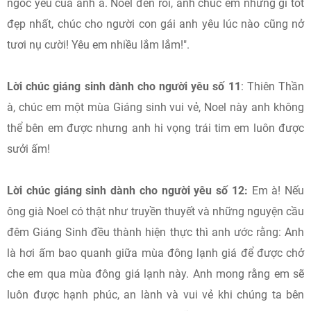
ngốc yêu của anh à. Noel đến rồi, anh chúc em những gì tốt
đẹp nhất, chúc cho người con gái anh yêu lúc nào cũng nở
tươi nụ cười! Yêu em nhiều lắm lắm!".
Lời chúc giáng sinh dành cho người yêu số 11
: Thiên Thần
à, chúc em một mùa Giáng sinh vui vẻ, Noel này anh không
thể bên em được nhưng anh hi vọng trái tim em luôn được
sưởi ấm!
Lời chúc giáng sinh dành cho người yêu số 12:
Em à! Nếu
ông già Noel có thật như truyền thuyết và những nguyện cầu
đêm Giáng Sinh đều thành hiện thực thì anh ước rằng: Anh
là hơi ấm bao quanh giữa mùa đông lạnh giá để được chở
che em qua mùa đông giá lạnh này. Anh mong rằng em sẽ
luôn được hạnh phúc, an lành và vui vẻ khi chúng ta bên