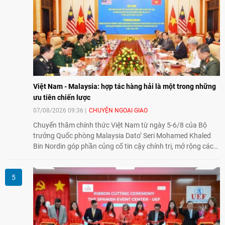
và mở rộng hợp tác phát triển giữa hai nước.
Việt Nam - Malaysia: hợp tác hàng hải là một trong những
ưu tiên chiến lược
07/08/2026 09:36
CHUYỆN NGOẠI GIAO
Chuyến thăm chính thức Việt Nam từ ngày 5-6/8 của Bộ
trưởng Quốc phòng Malaysia Dato’ Seri Mohamed Khaled
Bin Nordin góp phần củng cố tin cậy chính trị, mở rộng các
lĩnh vực hợp tác và thúc đẩy quan hệ quốc phòng Việt Nam -
Malaysia theo hướng ngày càng thực chất.