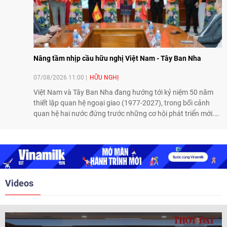
Nâng tầm nhịp cầu hữu nghị Việt Nam - Tây Ban Nha
07/08/2026 11:00
HỮU NGHỊ
Việt Nam và Tây Ban Nha đang hướng tới kỷ niệm 50 năm
thiết lập quan hệ ngoại giao (1977-2027), trong bối cảnh
quan hệ hai nước đứng trước những cơ hội phát triển mới.
Cùng với đối ngoại Đảng và ngoại giao Nhà nước, đối ngoại
nhân dân có vai trò quan trọng trong việc củng cố nền tảng
xã hội, tăng cường hiểu biết, tin cậy và gắn bó giữa nhân
dân hai nước.
Videos