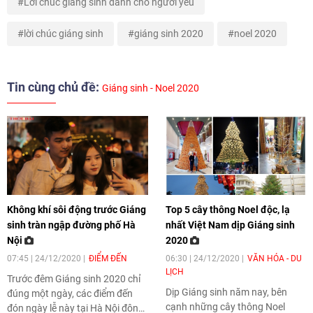
Lời chúc giáng sinh dành cho người yêu
lời chúc giáng sinh
giáng sinh 2020
noel 2020
Tin cùng chủ đề:
Giáng sinh - Noel 2020
Không khí sôi động trước Giáng
Top 5 cây thông Noel độc, lạ
sinh tràn ngập đường phố Hà
nhất Việt Nam dịp Giáng sinh
Nội
2020
07:45 | 24/12/2020
ĐIỂM ĐẾN
06:30 | 24/12/2020
VĂN HÓA - DU
LỊCH
Trước đêm Giáng sinh 2020 chỉ
Dịp Giáng sinh năm nay, bên
đúng một ngày, các điểm đến
cạnh những cây thông Noel
đón ngày lễ này tại Hà Nội đông