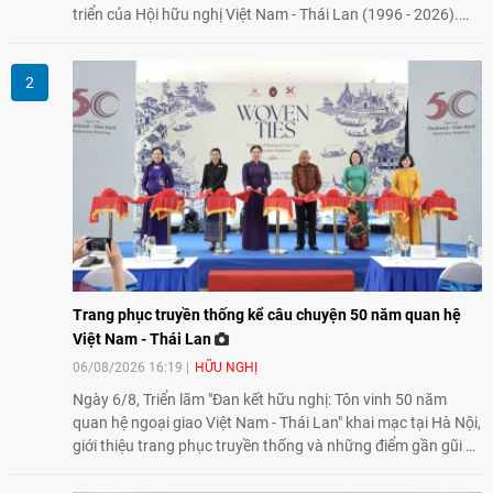
triển của Hội hữu nghị Việt Nam - Thái Lan (1996 - 2026).
Trong dòng chảy quan hệ hai nước, Hội đã kiên trì vun đắp
tình hữu nghị, đồng thời từng bước mở rộng hoạt động từ
giao lưu truyền thống sang kết nối địa phương, doanh
nghiệp, giáo dục, văn hóa và thế hệ trẻ, góp phần tăng
cường sự hiểu biết và hợp tác giữa nhân dân hai nước.
Trang phục truyền thống kể câu chuyện 50 năm quan hệ
Việt Nam - Thái Lan
06/08/2026 16:19
HỮU NGHỊ
Ngày 6/8, Triển lãm "Đan kết hữu nghị: Tôn vinh 50 năm
quan hệ ngoại giao Việt Nam - Thái Lan" khai mạc tại Hà Nội,
giới thiệu trang phục truyền thống và những điểm gần gũi về
văn hóa giữa hai nước. Sự kiện cũng nhấn mạnh vai trò của
giao lưu nhân dân trong chặng đường nửa thế kỷ quan hệ