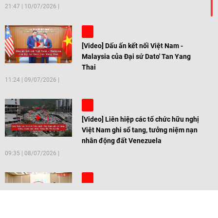
21:47
|
10/07/2026
[Video] Dấu ấn kết nối Việt Nam -
Malaysia của Đại sứ Dato' Tan Yang
Thai
11:24
|
09/07/2026
[Video] Liên hiệp các tổ chức hữu nghị
Việt Nam ghi sổ tang, tưởng niệm nạn
nhân động đất Venezuela
09:35
|
08/07/2026
[Video] Trẻ em Đông Á cùng kiến tạo
giải pháp cho những thách thức chung
17:44
|
27/06/2026