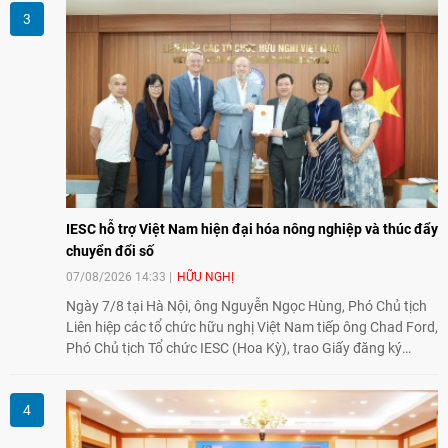
song phương.
IESC hỗ trợ Việt Nam hiện đại hóa nông nghiệp và thúc đẩy
chuyển đổi số
07/08/2026 14:33
HỮU NGHỊ
Ngày 7/8 tại Hà Nội, ông Nguyễn Ngọc Hùng, Phó Chủ tịch
Liên hiệp các tổ chức hữu nghị Việt Nam tiếp ông Chad Ford,
Phó Chủ tịch Tổ chức IESC (Hoa Kỳ), trao Giấy đăng ký
thành lập Văn phòng Đại diện của IESC tại Việt Nam và trao
đổi về định hướng triển khai Dự án "Mở rộng Thương mại
Nông nghiệp và An toàn thực phẩm Hoa Kỳ - Việt Nam",
hướng tới thúc đẩy chuyển đổi số, hiện đại hóa nông nghiệp