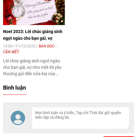
cung bạn trong công việc. Cùng
nhé.
tham khảo các mẫu dưới đây
nhé.
Noel 2023: Lời chúc giáng sinh
ngọt ngào cho bạn gái, vợ
13:00 | 11/12/2023
BẠN ĐỌC -
CẦN BIẾT
Lời chúc giáng sinh ngọt ngào
cho bạn gái, vợ như một lời yêu
thương gửi đến nửa kia của
mình. Cùng tham khảo những
mẫu dưới đây để có lựa chọn
Bình luận
cho riêng mình nhé.