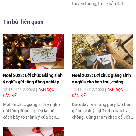
truyền thống, trên khắp đất
đúc, nhộn nhịp hơn bao giờ hết.
nước Việt Nam có sự xuất hiện
Phố Hàng Mã, Nhà thờ Lớn và
của những cây thông cực kỳ độc
Nhà hát Lớn Hà Nội được trang
Tin bài liên quan
đáo và lạ mắt.
trí lung linh sắc màu với các tiểu
cảnh cây thông, ngôi nhà tuyết
và các dải đèn xanh đỏ.
Noel 2023: Lời chúc Giáng sinh
Noel 2023: Lời chúc giáng sinh
ý nghĩa gửi tặng đồng nghiệp
ý nghĩa cho bạn trai, chồng
12:45 | 12/12/2023
BẠN ĐỌC -
11:48 | 11/12/2023
BẠN ĐỌC -
CẦN BIẾT
CẦN BIẾT
Một lời chúc giáng sinh ý nghĩa
Dưới đây là những gợi ý lời chúc
gửi tặng đồng nghiệp là một
giáng sinh ý nghĩa cho bạn trai,
cách bày tỏ thành ý của bạn
chồng. Cùng tham khảo để viết
trong dịp giáng sinh năm nay
ra được lời chúc ý nghĩa của
đến những người đồng hành
riêng mình giành cho người ấy