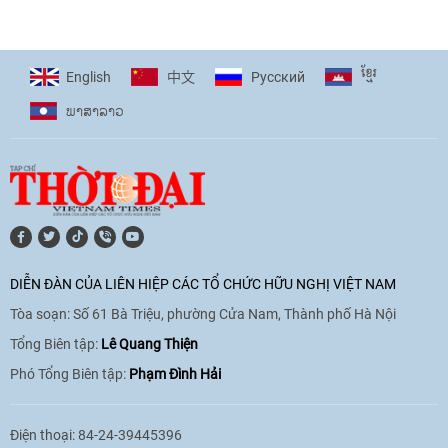
giải pháp cho những thách thức chung
17:44
|
27/06/2026
ខ្មែរ
English
Pусский
中文
ພາ​ສາ​ລາວ
[Video] Âm nhạc flamenco gắn kết văn
hoá Việt Nam - Tây Ban Nha
11:10
|
17/06/2026
[Video] Trao tặng Kỷ niệm chương "Vì
hòa bình, hữu nghị giữa các dân tộc"
DIỄN ĐÀN CỦA LIÊN HIỆP CÁC TỔ CHỨC HỮU NGHỊ VIỆT NAM
cho Đại sứ Hungary tại Việt Nam
Tòa soạn: Số 61 Bà Triệu, phường Cửa Nam, Thành phố Hà Nội
17:25
|
13/06/2026
Tổng Biên tập:
Lê Quang Thiện
Phó Tổng Biên tập:
Phạm Đình Hải
[Video] Nhân dân Việt Nam luôn trân
trọng tình cảm của nước Nga
Điện thoại: 84-24-39445396