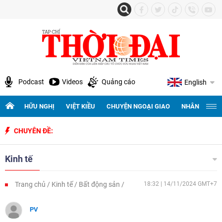
Podcast
Videos
Quảng cáo
English
HỮU NGHỊ
VIỆT KIỀU
CHUYỆN NGOẠI GIAO
NHÂN QUYỀN 
CHUYÊN ĐỀ:
Kinh tế
Trang chủ
Kinh tế
Bất động sản
18:32 | 14/11/2024 GMT+7
PV