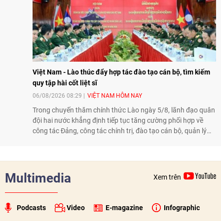
Việt Nam - Lào thúc đẩy hợp tác đào tạo cán bộ, tìm kiếm
quy tập hài cốt liệt sĩ
06/08/2026 08:29
VIỆT NAM HÔM NAY
Trong chuyến thăm chính thức Lào ngày 5/8, lãnh đạo quân
đội hai nước khẳng định tiếp tục tăng cường phối hợp về
công tác Đảng, công tác chính trị, đào tạo cán bộ, quản lý
biên giới và tìm kiếm, quy tập hài cốt liệt sĩ, góp phần làm
sâu sắc hơn quan hệ hữu nghị đặc biệt Việt Nam - Lào.
Multimedia
Xem trên
Podcasts
Video
E-magazine
Infographic