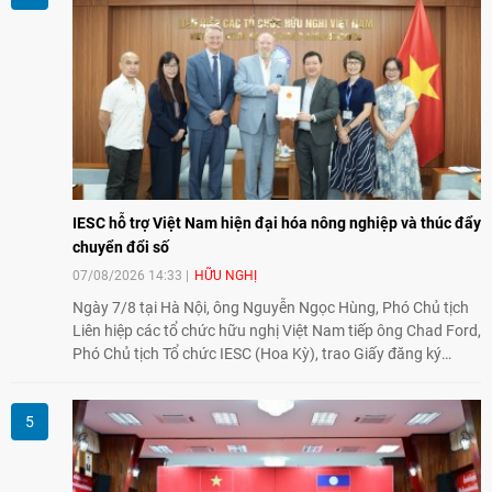
nghiệp, giáo dục, văn hóa và thế hệ trẻ, góp phần tăng
cường sự hiểu biết và hợp tác giữa nhân dân hai nước.
IESC hỗ trợ Việt Nam hiện đại hóa nông nghiệp và thúc đẩy
chuyển đổi số
07/08/2026 14:33
HỮU NGHỊ
Ngày 7/8 tại Hà Nội, ông Nguyễn Ngọc Hùng, Phó Chủ tịch
Liên hiệp các tổ chức hữu nghị Việt Nam tiếp ông Chad Ford,
Phó Chủ tịch Tổ chức IESC (Hoa Kỳ), trao Giấy đăng ký
thành lập Văn phòng Đại diện của IESC tại Việt Nam và trao
đổi về định hướng triển khai Dự án "Mở rộng Thương mại
Nông nghiệp và An toàn thực phẩm Hoa Kỳ - Việt Nam",
hướng tới thúc đẩy chuyển đổi số, hiện đại hóa nông nghiệp
và mở rộng hợp tác phát triển giữa hai nước.