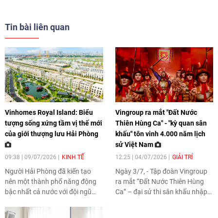
Tin bài liên quan
Vinhomes Royal Island: Biểu
Vingroup ra mắt "Đất Nước
tượng sống xứng tầm vị thế mới
Thiên Hùng Ca" - "kỳ quan sân
của giới thượng lưu Hải Phòng
khấu" tôn vinh 4.000 năm lịch
sử Việt Nam
09:38 | 09/07/2026
KINH TẾ
12:25 | 04/07/2026
GIẢI TRÍ
Người Hải Phòng đã kiến tạo
Ngày 3/7, - Tập đoàn Vingroup
nên một thành phố năng động
ra mắt “Đất Nước Thiên Hùng
bậc nhất cả nước với đội ngũ
Ca” – đại sử thi sân khấu nhập
doanh nhân, cư dân thành đạt
vai quy mô lớn, tái hiện hành
ngày càng đông đảo. Sự xuất
trình dựng và giữ nước của dân