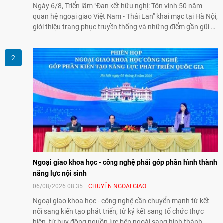
Ngày 6/8, Triển lãm "Đan kết hữu nghị: Tôn vinh 50 năm
quan hệ ngoại giao Việt Nam - Thái Lan" khai mạc tại Hà Nội,
giới thiệu trang phục truyền thống và những điểm gần gũi về
văn hóa giữa hai nước. Sự kiện cũng nhấn mạnh vai trò của
giao lưu nhân dân trong chặng đường nửa thế kỷ quan hệ
song phương.
Ngoại giao khoa học - công nghệ phải góp phần hình thành
năng lực nội sinh
06/08/2026 08:35
CHUYỆN NGOẠI GIAO
Ngoại giao khoa học - công nghệ cần chuyển mạnh từ kết
nối sang kiến tạo phát triển, từ ký kết sang tổ chức thực
hiện, từ huy động nguồn lực bên ngoài sang hình thành