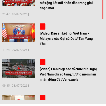
Mở rộng kết nối nhân dân trong giai
đoạn mới
21:47
|
10/07/2026
[Video] Dấu ấn kết nối Việt Nam -
Malaysia của Đại sứ Dato' Tan Yang
Thai
11:24
|
09/07/2026
[Video] Liên hiệp các tổ chức hữu nghị
Việt Nam ghi sổ tang, tưởng niệm nạn
nhân động đất Venezuela
09:35
|
08/07/2026
[Video] Trẻ em Đông Á cùng kiến tạo