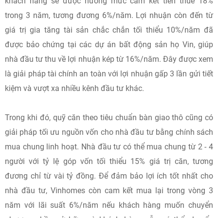
khách hàng sẽ được hưởng mức cam kết tiền thuê 18%
trong 3 năm, tương đương 6%/năm. Lợi nhuận còn đến từ
giá trị gia tăng tài sản chắc chắn tối thiểu 10%/năm đã
được bảo chứng tại các dự án bất động sản họ Vin, giúp
nhà đầu tư thu về lợi nhuận kép từ 16%/năm. Đây được xem
là giải pháp tài chính an toàn với lợi nhuận gấp 3 lần gửi tiết
kiệm và vượt xa nhiều kênh đầu tư khác.
Trong khi đó, quỹ căn theo tiêu chuẩn bàn giao thô cũng có
giải pháp tối ưu nguồn vốn cho nhà đầu tư bằng chính sách
mua chung linh hoạt. Nhà đầu tư có thể mua chung từ 2 - 4
người với tỷ lệ góp vốn tối thiểu 15% giá trị căn, tương
đương chỉ từ vài tỷ đồng. Để đảm bảo lợi ích tốt nhất cho
nhà đầu tư, Vinhomes còn cam kết mua lại trong vòng 3
năm với lãi suất 6%/năm nếu khách hàng muốn chuyển