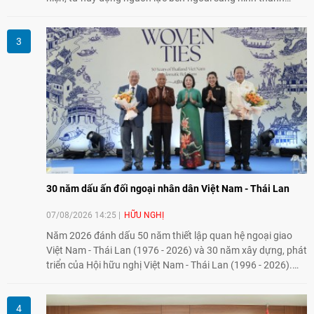
năng lực nội sinh, qua đó góp phần đưa khoa học, công
nghệ, đổi mới sáng tạo và chuyển đổi số trở thành động lực
phát triển đất nước.
30 năm dấu ấn đối ngoại nhân dân Việt Nam - Thái Lan
07/08/2026 14:25
HỮU NGHỊ
Năm 2026 đánh dấu 50 năm thiết lập quan hệ ngoại giao
Việt Nam - Thái Lan (1976 - 2026) và 30 năm xây dựng, phát
triển của Hội hữu nghị Việt Nam - Thái Lan (1996 - 2026).
Trong dòng chảy quan hệ hai nước, Hội đã kiên trì vun đắp
tình hữu nghị, đồng thời từng bước mở rộng hoạt động từ
giao lưu truyền thống sang kết nối địa phương, doanh