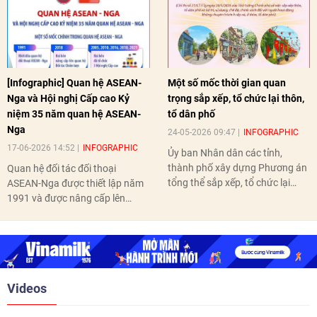
[Infographic] Quan hệ ASEAN-
Một số mốc thời gian quan
Nga và Hội nghị Cấp cao Kỷ
trọng sắp xếp, tổ chức lại thôn,
niệm 35 năm quan hệ ASEAN-
tổ dân phố
Nga
24-05-2026 09:47
INFOGRAPHIC
17-06-2026 14:52
INFOGRAPHIC
Ủy ban Nhân dân các tỉnh,
thành phố xây dựng Phương án
Quan hệ đối tác đối thoại
tổng thể sắp xếp, tổ chức lại
ASEAN-Nga được thiết lập năm
thôn, tổ dân phố hoàn thành
1991 và được nâng cấp lên
trước ngày 10/6/2026.
quan hệ Đối tác chiến lược năm
2018. Hai bên đã tổ chức 5 Hội
nghị Cấp cao vào các năm 2005,
2010, 2016, 2018, 2021.
Videos