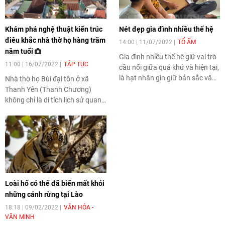
Khám phá nghệ thuật kiến trúc
Nét đẹp gia đình nhiều thế hệ
điêu khắc nhà thờ họ hàng trăm
14:00 | 11/07/2022
TỔ ẤM
năm tuổi
Gia đình nhiều thế hệ giữ vai trò
11:00 | 16/07/2022
TẬP TỤC
cầu nối giữa quá khứ và hiện tại,
là hạt nhân gìn giữ bản sắc văn
Nhà thờ họ Bùi đại tôn ở xã
hóa và những giá trị nhân văn
Thanh Yên (Thanh Chương)
cần được lưu giữ hiện nay.
không chỉ là di tích lịch sử quan
trọng, mà còn là một công trình
kiến trúc nghệ thuật đặc sắc.
Loài hổ có thể đã biến mất khỏi
những cánh rừng tại Lào
18:18 | 09/02/2022
VĂN HÓA -
VĂN MINH