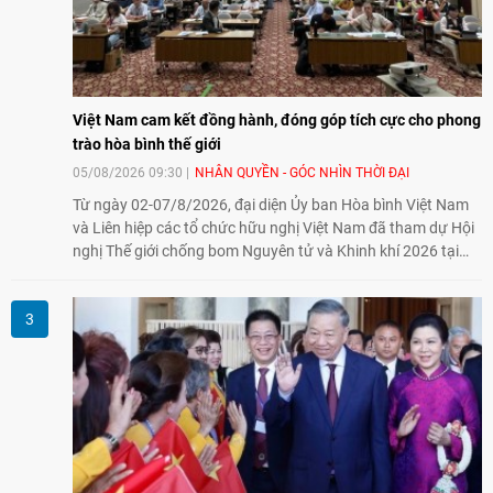
Việt Nam cam kết đồng hành, đóng góp tích cực cho phong
trào hòa bình thế giới
05/08/2026 09:30
NHÂN QUYỀN - GÓC NHÌN THỜI ĐẠI
Từ ngày 02-07/8/2026, đại diện Ủy ban Hòa bình Việt Nam
và Liên hiệp các tổ chức hữu nghị Việt Nam đã tham dự Hội
nghị Thế giới chống bom Nguyên tử và Khinh khí 2026 tại
thành phố Hiroshima, Nhật Bản, tiếp tục khẳng định cam kết
đồng hành cùng với phong trào hoà bình của nhân dân
Nhật Bản và thế giới ủng hộ giải trừ vũ khí hạt nhân của Việt
Nam.