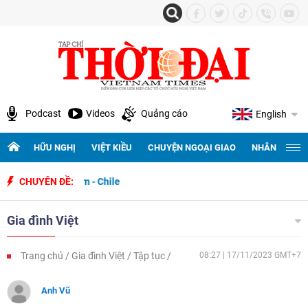
Podcast
Videos
Quảng cáo
English
HỮU NGHỊ
VIỆT KIỀU
CHUYỆN NGOẠI GIAO
NHÂN QUYỀN 
 Việt Nam - Chile
CHUYÊN ĐỀ:
Gia đình Việt
Trang chủ
Gia đình Việt
Tập tục
08:27 | 17/11/2023 GMT+7
Anh Vũ