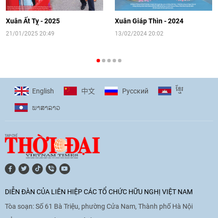
hướng tới kết nối hiệu quả nguồn lực
người Việt Nam ở nước ngoài
Xuân Ất Tỵ - 2025
Xuân Giáp Thìn - 2024
16:58
|
10/06/2026
21/01/2025 20:49
13/02/2024 20:02
[Video] Plan International đồng hành
cùng thanh thiếu nhi tiên phong ứng
ខ្មែរ
English
Pусский
中文
phó với biến đổi khí hậu
ພາ​ສາ​ລາວ
17:07
|
09/06/2026
[Video] Lào dành ưu tiên hàng đầu cho
quan hệ với Việt Nam
11:01
|
09/06/2026
DIỄN ĐÀN CỦA LIÊN HIỆP CÁC TỔ CHỨC HỮU NGHỊ VIỆT NAM
Tòa soạn: Số 61 Bà Triệu, phường Cửa Nam, Thành phố Hà Nội
[Video] Doanh nghiệp Hoa Kỳ hỗ trợ