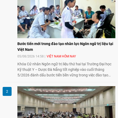
Bước tiến mới trong đào tạo nhân lực Ngôn ngữ trị liệu tại
Việt Nam
05/08/2026 14:58
VIỆT NAM HÔM NAY
Khóa Cử nhân Ngôn ngữ trị liệu thứ hai tại Trường Đại học
Kỹ thuật Y – Dược Đà Nẵng tốt nghiệp vào cuối tháng
5/2026 đánh dấu bước tiến bền vững trong việc đào tạo
nguồn nhân lực chất lượng cao cho một chuyên ngành trẻ
tại Việt Nam.