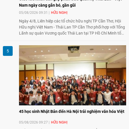
Nam ngày càng gắn bó, gần gũi
05/08/2026 09:31
HỮU NGHỊ
Ngày 4/8, Liên hiệp các tổ chức hữu nghị TP Cần Thơ, Hội
Hữu nghị Việt Nam - Thái Lan TP Cần Thơ phối hợp với Tổng
Lãnh sự quán Vương quốc Thái Lan tại TP Hồ Chí Minh tổ
chức họp mặt kỷ niệm 50 năm thiết lập quan hệ ngoại giao
Việt Nam - Thái Lan (1976-2026). Tại đây, nhấn mạnh vai trò
của giao lưu nhân dân, Tổng Lãnh sự Thái Lan cho biết các
hoạt động trao đổi về văn hóa, giáo dục, du lịch, ẩm thực,
nghệ thuật và giao lưu thanh niên đã góp phần đưa quan hệ
Thái Lan - Việt Nam ngày càng gắn bó, gần gũi.
45 học sinh Nhật Bản đến Hà Nội trải nghiệm văn hóa Việt
05/08/2026 09:27
HỮU NGHỊ