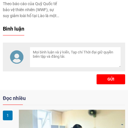
Theo báo cáo của Quỹ Quốc tế
bảo vệ thiên nhiên (WWF), sự
suy giảm loài hổ tại Lào là một
lời nhắc nhở rõ ràng về tình
trạng nguy cấp của động vật
Bình luận
hoang dã cũng như sự cần thiết
phải có hành động khẩn cấp để
bảo vệ và khôi phục loài hổ trên
toàn cầu.
GỬI
Đọc nhiều