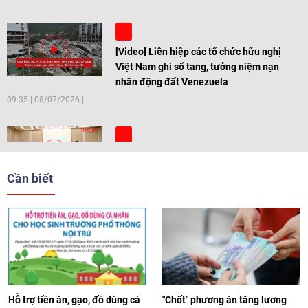
[Video] Liên hiệp các tổ chức hữu nghị
Việt Nam ghi sổ tang, tưởng niệm nạn
nhân động đất Venezuela
09:35
|
08/07/2026
[Video] Trẻ em Đông Á cùng kiến tạo
giải pháp cho những thách thức chung
Cần biết
17:44
|
27/06/2026
[Video] Âm nhạc flamenco gắn kết văn
hoá Việt Nam - Tây Ban Nha
11:10
|
17/06/2026
Hỗ trợ tiền ăn, gạo, đồ dùng cá
"Chốt" phương án tăng lương