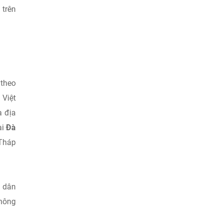
 trên
 theo
 Việt
a địa
ại
Đà
 Tháp
g dân
thông