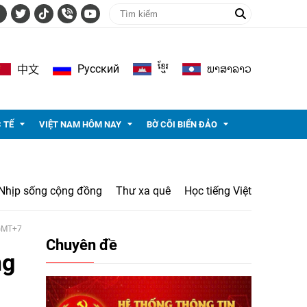
ខ្មែរ
ພາ​ສາ​ລາວ
Pусский
中文
 TẾ
VIỆT NAM HÔM NAY
BỜ CÕI BIỂN ĐẢO
Nhịp sống cộng đồng
Thư xa quê
Học tiếng Việt
 GMT+7
Chuyên đề
ng