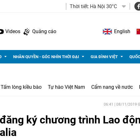
Thời tiết:
Hà Nội 30°C
Videos
Quảng cáo
English
O
NHÂN QUYỀN - GÓC NHÌN THỜI ĐẠI
GIA ĐÌNH VIỆT
QUỐC
Tấm lòng kiều bào
Tự hào Việt Nam
Cẩm nang về nước
06:41 | 08/11/2019
đăng ký chương trình Lao độ
alia