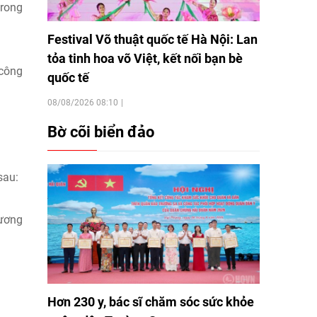
trong
Festival Võ thuật quốc tế Hà Nội: Lan
tỏa tinh hoa võ Việt, kết nối bạn bè
 công
quốc tế
08/08/2026 08:10
Bờ cõi biển đảo
sau:
hương
Hơn 230 y, bác sĩ chăm sóc sức khỏe