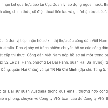
nhận kết quả trực tiếp tại Cục Quản lý lao động ngoài nước, thì
h công chính thức, số điện thoại liên lạc và ghi “nhận trực tiếp”.
ầu là đơn vị tiếp nhận hồ sơ xin thị thực của công dân Việt Nam
Australia. Đơn vị này có trách nhiệm chuyển hồ sơ của công dân
t cấp thị thực. Công dân Việt Nam nộp hồ sơ tại một trong b
lex 52 Lê Đại Hành, phường Lê Đại Hành, quận Hai Bà Trưng), t
 Đằng, quận Hải Châu) và tại
TP. Hồ Chí Minh
(địa chỉ: Tầng 5,
 từ Đại sứ quán Australia thông qua email, trường hợp côn
 niêm phong, chuyển về Công ty VFS toàn cầu để Công ty VFS 