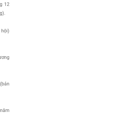
ng 12
g).
 hội)
hương
 (bản
1 năm