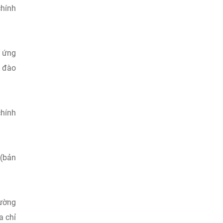
chính
, ứng
à đào
chính
 (bản
đường
a chỉ