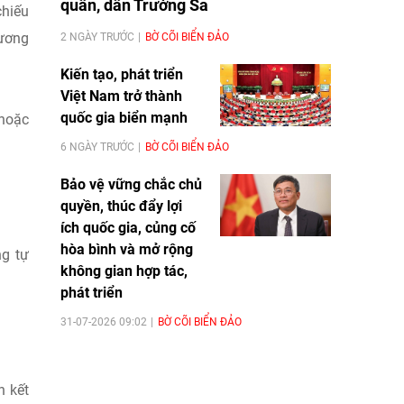
quân, dân Trường Sa
chiếu
hương
2 NGÀY TRƯỚC
BỜ CÕI BIỂN ĐẢO
Kiến tạo, phát triển
Việt Nam trở thành
quốc gia biển mạnh
 hoặc
6 NGÀY TRƯỚC
BỜ CÕI BIỂN ĐẢO
Bảo vệ vững chắc chủ
quyền, thúc đẩy lợi
ích quốc gia, củng cố
hòa bình và mở rộng
ng tự
không gian hợp tác,
phát triển
31-07-2026 09:02
BỜ CÕI BIỂN ĐẢO
n kết