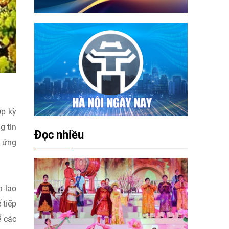
ợp kỳ
g tin
Đọc nhiều
0 ứng
h lao
 tiếp
ể các