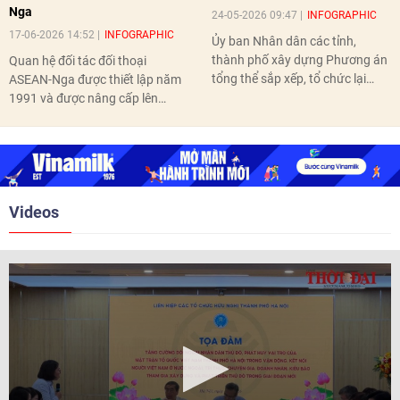
Nga
24-05-2026 09:47
INFOGRAPHIC
17-06-2026 14:52
INFOGRAPHIC
Ủy ban Nhân dân các tỉnh,
thành phố xây dựng Phương án
Quan hệ đối tác đối thoại
tổng thể sắp xếp, tổ chức lại
ASEAN-Nga được thiết lập năm
thôn, tổ dân phố hoàn thành
1991 và được nâng cấp lên
trước ngày 10/6/2026.
quan hệ Đối tác chiến lược năm
2018. Hai bên đã tổ chức 5 Hội
nghị Cấp cao vào các năm 2005,
2010, 2016, 2018, 2021.
Videos