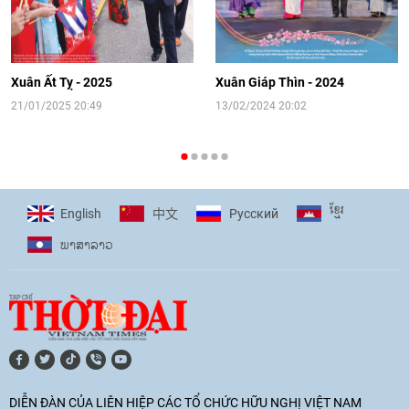
[Video] Đối ngoại nhân dân Thủ đô
hướng tới kết nối hiệu quả nguồn lực
người Việt Nam ở nước ngoài
Xuân Ất Tỵ - 2025
Xuân Giáp Thìn - 2024
16:58
|
10/06/2026
21/01/2025 20:49
13/02/2024 20:02
[Video] Plan International đồng hành
cùng thanh thiếu nhi tiên phong ứng
ខ្មែរ
English
Pусский
中文
phó với biến đổi khí hậu
ພາ​ສາ​ລາວ
17:07
|
09/06/2026
[Video] Lào dành ưu tiên hàng đầu cho
quan hệ với Việt Nam
11:01
|
09/06/2026
DIỄN ĐÀN CỦA LIÊN HIỆP CÁC TỔ CHỨC HỮU NGHỊ VIỆT NAM