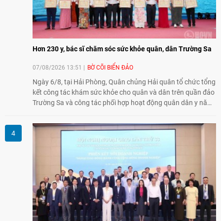
Hơn 230 y, bác sĩ chăm sóc sức khỏe quân, dân Trường Sa
07/08/2026 13:51
BỜ CÕI BIỂN ĐẢO
Ngày 6/8, tại Hải Phòng, Quân chủng Hải quân tổ chức tổng
kết công tác khám sức khỏe cho quân và dân trên quần đảo
Trường Sa và công tác phối hợp hoạt động quân dân y năm
2026. Trong năm, 3 đoàn công tác với hơn 230 bác sĩ, dược
sĩ, điều dưỡng và kỹ thuật viên đã tham gia khám, tư vấn,
cấp thuốc, điều trị cho cán bộ, chiến sĩ và nhân dân trên
quần đảo.