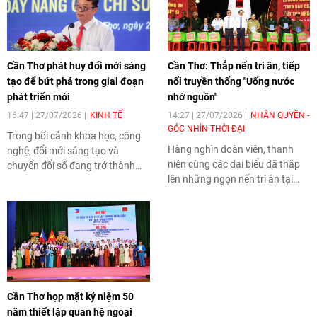
Cần Thơ phát huy đổi mới sáng
Cần Thơ: Thắp nến tri ân, tiếp
tạo để bứt phá trong giai đoạn
nối truyền thống "Uống nước
phát triển mới
nhớ nguồn"
16:47 | 27/07/2026
KINH TẾ
14:27 | 27/07/2026
NHÂN QUYỀN -
GÓC NHÌN THỜI ĐẠI
Trong bối cảnh khoa học, công
Hàng nghìn đoàn viên, thanh
nghệ, đổi mới sáng tạo và
niên cùng các đại biểu đã thắp
chuyển đổi số đang trở thành
lên những ngọn nến tri ân tại
động lực cốt lõi của tăng trưởng,
Nghĩa trang Liệt sĩ TP Cần Thơ,
TP Cần Thơ tiếp tục khẳng định
bày tỏ lòng biết ơn sâu sắc đối
quyết tâm nâng cao năng lực
với các Anh hùng liệt sĩ và
đổi mới sáng tạo, hướng tới mục
những người có công với cách
tiêu trở thành trung tâm động
mạng. Chương trình không chỉ
lực phát triển của vùng Đồng
là hoạt động tưởng niệm nhân
bằng sông Cửu Long (ĐBSCL)
kỷ niệm 79 năm Ngày Thương
và cực tăng trưởng mới của cả
Cần Thơ họp mặt kỷ niệm 50
binh - Liệt sĩ mà còn góp phần
nước.
năm thiết lập quan hệ ngoại
bồi đắp truyền thống yêu nước,