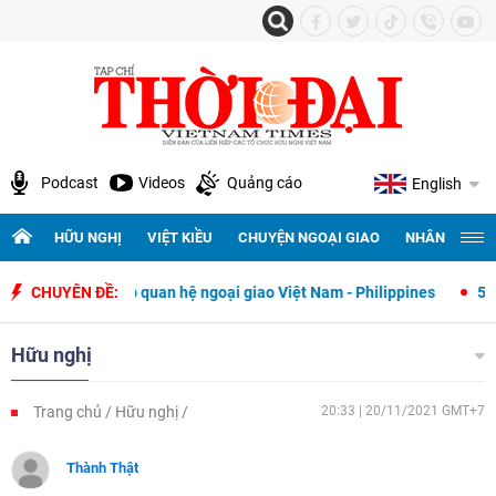
Podcast
Videos
Quảng cáo
English
HỮU NGHỊ
VIỆT KIỀU
CHUYỆN NGOẠI GIAO
NHÂN QUYỀN 
iết lập quan hệ ngoại giao Việt Nam - Philippines
CHUYÊN ĐỀ:
500 ngày đêm tì
Hữu nghị
Trang chủ
Hữu nghị
20:33 | 20/11/2021 GMT+7
Thành Thật