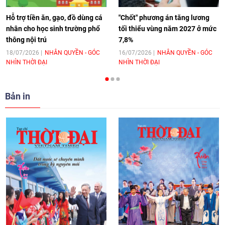
11:10
|
17/06/2026
Hỗ trợ tiền ăn, gạo, đồ dùng cá
"Chốt" phương án tăng lương
nhân cho học sinh trường phổ
tối thiểu vùng năm 2027 ở mức
thông nội trú
7,8%
[Video] Trao tặng Kỷ niệm chương "Vì
hòa bình, hữu nghị giữa các dân tộc"
18/07/2026
NHÂN QUYỀN - GÓC
16/07/2026
NHÂN QUYỀN - GÓC
NHÌN THỜI ĐẠI
NHÌN THỜI ĐẠI
cho Đại sứ Hungary tại Việt Nam
17:25
|
13/06/2026
Bản in
[Video] Nhân dân Việt Nam luôn trân
trọng tình cảm của nước Nga
08:02
|
13/06/2026
Video: Cơ hội giao lưu quốc tế cho học
sinh Việt Nam tại trại hè Artek
14:41
|
12/06/2026