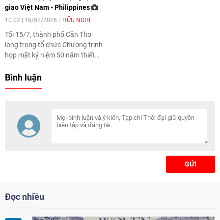
giao Việt Nam - Philippines
khơi dậy khát vọng cống hiến
của thế hệ trẻ.
10:02 | 16/07/2026
HỮU NGHỊ
Tối 15/7, thành phố Cần Thơ
long trọng tổ chức Chương trình
họp mặt kỷ niệm 50 năm thiết
lập quan hệ ngoại giao Việt Nam
- Philippines (12/7/1976 -
Bình luận
12/7/2026).
GỬI
Đọc nhiều