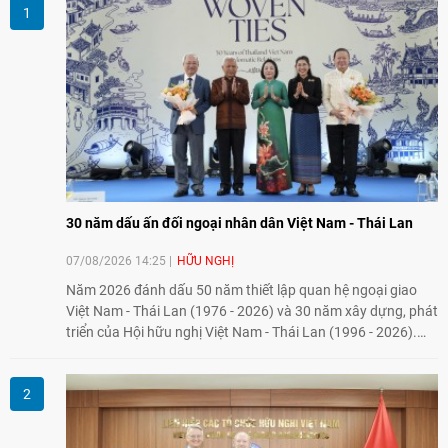
30 năm dấu ấn đối ngoại nhân dân Việt Nam - Thái Lan
07/08/2026 14:25
HỮU NGHỊ
Năm 2026 đánh dấu 50 năm thiết lập quan hệ ngoại giao
Việt Nam - Thái Lan (1976 - 2026) và 30 năm xây dựng, phát
triển của Hội hữu nghị Việt Nam - Thái Lan (1996 - 2026).
Trong dòng chảy quan hệ hai nước, Hội đã kiên trì vun đắp
tình hữu nghị, đồng thời từng bước mở rộng hoạt động từ
giao lưu truyền thống sang kết nối địa phương, doanh
nghiệp, giáo dục, văn hóa và thế hệ trẻ, góp phần tăng
cường sự hiểu biết và hợp tác giữa nhân dân hai nước.