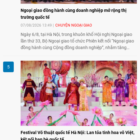
Ngoại giao đồng hành cùng doanh nghiệp mở rộng thị
trường quốc tế
07/08/2026 13:49
CHUYỆN NGOẠI GIAO
Ngày 6/8, tại Hà Nội, trong khuôn khổ Hội nghị Ngoại giao
lần thứ 33, Bộ Ngoại giao tổ chức Phiên kết nối “Ngoại giao
đồng hành cùng Cộng đồng doanh nghiệp”, nhằm tăng
cường phối hợp giữa ngành ngoại giao và doanh nghiệp, hỗ
trợ mở rộng thị trường, kết nối đối tác và huy động nguồn
lực phục vụ phát triển đất nước.
Festival Võ thuật quốc tế Hà Nội: Lan tỏa tinh hoa võ Việt,
kết nối bạn bè quốc tế