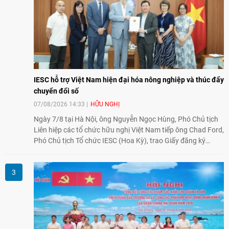
IESC hỗ trợ Việt Nam hiện đại hóa nông nghiệp và thúc đẩy
chuyển đổi số
07/08/2026 14:33
HỮU NGHỊ
Ngày 7/8 tại Hà Nội, ông Nguyễn Ngọc Hùng, Phó Chủ tịch
Liên hiệp các tổ chức hữu nghị Việt Nam tiếp ông Chad Ford,
Phó Chủ tịch Tổ chức IESC (Hoa Kỳ), trao Giấy đăng ký
thành lập Văn phòng Đại diện của IESC tại Việt Nam và trao
đổi về định hướng triển khai Dự án "Mở rộng Thương mại
Nông nghiệp và An toàn thực phẩm Hoa Kỳ - Việt Nam",
hướng tới thúc đẩy chuyển đổi số, hiện đại hóa nông nghiệp
và mở rộng hợp tác phát triển giữa hai nước.