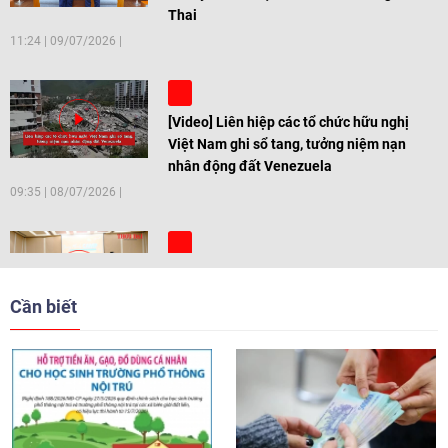
Thai
11:24
|
09/07/2026
[Video] Liên hiệp các tổ chức hữu nghị
Việt Nam ghi sổ tang, tưởng niệm nạn
nhân động đất Venezuela
09:35
|
08/07/2026
[Video] Trẻ em Đông Á cùng kiến tạo
giải pháp cho những thách thức chung
Cần biết
17:44
|
27/06/2026
[Video] Âm nhạc flamenco gắn kết văn
hoá Việt Nam - Tây Ban Nha