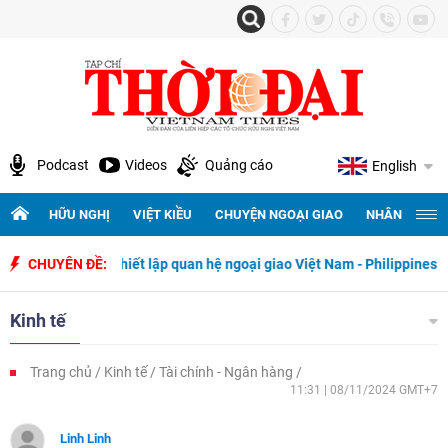
Podcast
Videos
Quảng cáo
English
HỮU NGHỊ
VIỆT KIỀU
CHUYỆN NGOẠI GIAO
NHÂN QUYỀN 
50 năm ngày thiết lập quan hệ ngoại giao Việt Nam - Philippines
CHUYÊN ĐỀ:
5
Kinh tế
Trang chủ
Kinh tế
Tài chính - Ngân hàng
11:31 | 08/11/2024 GMT+7
Linh Linh