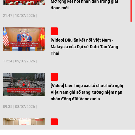
Mở rộng kết nối nhân dân trong giai
đoạn mới
21:47
|
10/07/2026
[Video] Dấu ấn kết nối Việt Nam -
Malaysia của Đại sứ Dato' Tan Yang
Thai
11:24
|
09/07/2026
[Video] Liên hiệp các tổ chức hữu nghị
Việt Nam ghi sổ tang, tưởng niệm nạn
nhân động đất Venezuela
09:35
|
08/07/2026
[Video] Trẻ em Đông Á cùng kiến tạo