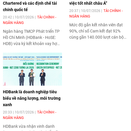
Chartered và các định chế tài
việc tốt nhất châu Á”
chính quốc tế
20:37 | 10/07/2026
TÀI CHÍNH -
NGÂN HÀNG
20:42 | 10/07/2026
TÀI CHÍNH -
NGÂN HÀNG
Mức độ gắn kết nhân viên đạt
90%, chỉ số Cam kết đạt 92%
Ngân hàng TMCP Phát triển TP
cùng gần 140.000 lượt cán bộ
Hồ Chí Minh (HDBank - HoSE:
nhân viên tham gia đào tạo
HDB) vừa ký kết khoản vay hợp
trong năm qua cho thấy
vốn quốc tế theo hình thức
HDBank
không chỉ xây dựng
Khoản vay Xã hội (Social Loan)
một nơi làm việc tốt, mà đang
trị giá 721 triệu USD, vượt
kiến tạo một tổ chức luôn đổi
khoảng 60% quy mô huy động
mới- sáng tạo và sẵn sàng cho
ban đầu. Thành công của giao
kỷ nguyên số.
dịch tiếp tục khẳng định niềm tin
của các định chế tài chính quốc
HDBank là doanh nghiệp tiêu
tế đối với năng lực quản trị,
biểu về năng lượng, môi trường
chiến lược phát triển bền vững
xanh
và triển vọng tăng trưởng của
HDBank
.
20:33 | 10/07/2026
TÀI CHÍNH -
NGÂN HÀNG
HDBank
vừa nhận vinh danh