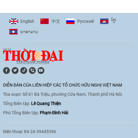
giải pháp cho những thách thức chung
17:44
|
27/06/2026
ខ្មែរ
English
Pусский
中文
ພາ​ສາ​ລາວ
[Video] Âm nhạc flamenco gắn kết văn
hoá Việt Nam - Tây Ban Nha
11:10
|
17/06/2026
[Video] Trao tặng Kỷ niệm chương "Vì
hòa bình, hữu nghị giữa các dân tộc"
DIỄN ĐÀN CỦA LIÊN HIỆP CÁC TỔ CHỨC HỮU NGHỊ VIỆT NAM
cho Đại sứ Hungary tại Việt Nam
Tòa soạn: Số 61 Bà Triệu, phường Cửa Nam, Thành phố Hà Nội
17:25
|
13/06/2026
Tổng Biên tập:
Lê Quang Thiện
Phó Tổng Biên tập:
Phạm Đình Hải
[Video] Nhân dân Việt Nam luôn trân
trọng tình cảm của nước Nga
Điện thoại: 84-24-39445396
08:02
|
13/06/2026