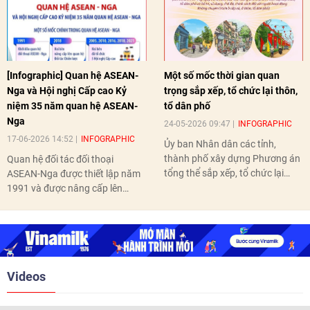
[Infographic] Quan hệ ASEAN-
Một số mốc thời gian quan
Nga và Hội nghị Cấp cao Kỷ
trọng sắp xếp, tổ chức lại thôn,
niệm 35 năm quan hệ ASEAN-
tổ dân phố
Nga
24-05-2026 09:47
INFOGRAPHIC
17-06-2026 14:52
INFOGRAPHIC
Ủy ban Nhân dân các tỉnh,
thành phố xây dựng Phương án
Quan hệ đối tác đối thoại
tổng thể sắp xếp, tổ chức lại
ASEAN-Nga được thiết lập năm
thôn, tổ dân phố hoàn thành
1991 và được nâng cấp lên
trước ngày 10/6/2026.
quan hệ Đối tác chiến lược năm
2018. Hai bên đã tổ chức 5 Hội
nghị Cấp cao vào các năm 2005,
2010, 2016, 2018, 2021.
Videos