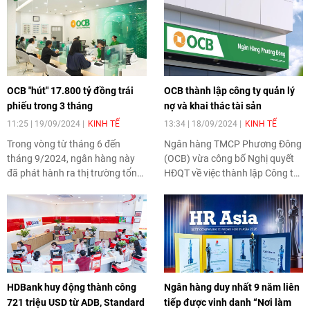
OCB "hút" 17.800 tỷ đồng trái
OCB thành lập công ty quản lý
phiếu trong 3 tháng
nợ và khai thác tài sản
11:25 | 19/09/2024
KINH TẾ
13:34 | 18/09/2024
KINH TẾ
Trong vòng từ tháng 6 đến
Ngân hàng TMCP Phương Đông
tháng 9/2024, ngân hàng này
(OCB) vừa công bố Nghị quyết
đã phát hành ra thị trường tổng
HĐQT về việc thành lập Công ty
cộng 14 lô trái phiếu với tổng giá
TNHH MTV Quản lý nợ và Khai
trị 17.800 tỷ đồng.
thác tài sản.
HDBank huy động thành công
Ngân hàng duy nhất 9 năm liên
721 triệu USD từ ADB, Standard
tiếp được vinh danh “Nơi làm