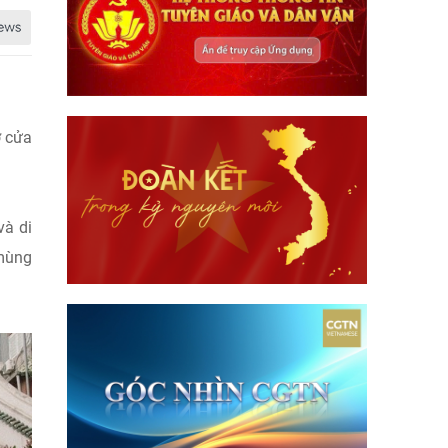
ở cửa
và di
 mùng