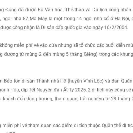
g Đông đã được Bộ Văn hóa, Thể thao và Du lịch công nhận 
ó, ngôi nhà 87 Mã Mây là một trong 14 ngôi nhà cổ ở Hà Nội,
 được công nhận là Di sản cấp quốc gia vào ngày 16/2/2004.
không miễn phí vé vào cửa nhưng sẽ tổ chức các buổi diễn mú
ng đương từ mùng 2 đến mùng 5 tháng Giêng) trong các khung
âm Bảo tồn di sản Thành nhà Hồ (huyện Vĩnh Lộc) và Ban Quản 
hanh Hóa, dịp Tết Nguyên đán Ất Tỵ 2025, 2 di tích này cũng sẽ
u khách đến dâng hương, tham quan, trải nghiệm từ 29 tháng
 miễn phí vé tham quan các điểm di tích thuộc Quần thể di tí