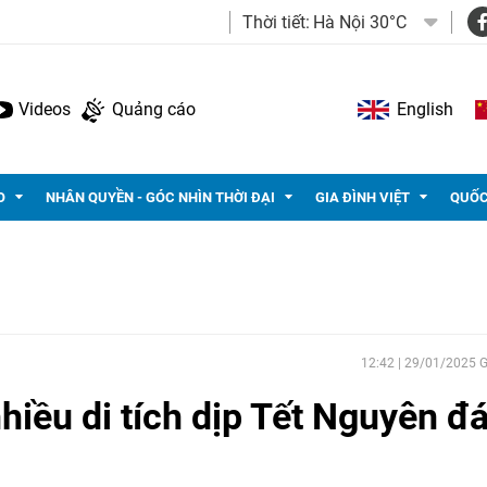
Thời tiết:
Hà Nội 30°C
Videos
Quảng cáo
English
O
NHÂN QUYỀN - GÓC NHÌN THỜI ĐẠI
GIA ĐÌNH VIỆT
QUỐC
12:42 | 29/01/2025
hiều di tích dịp Tết Nguyên đ