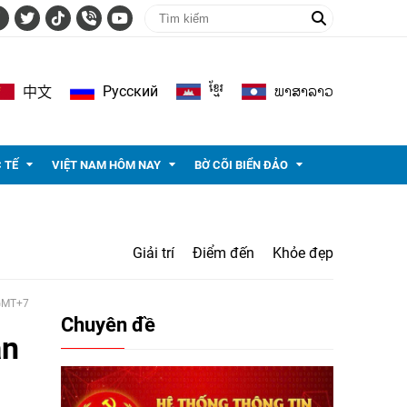
ខ្មែរ
ພາ​ສາ​ລາວ
Pусский
中文
 TẾ
VIỆT NAM HÔM NAY
BỜ CÕI BIỂN ĐẢO
Giải trí
Điểm đến
Khỏe đẹp
 GMT+7
Chuyên đề
án