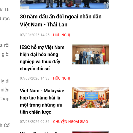
là Di
30 năm dấu ấn đối ngoại nhân dân
 được
Việt Nam - Thái Lan
07/08/2026 14:25
HỮU NGHỊ
a rối
IESC hỗ trợ Việt Nam
 giờ:
hiện đại hóa nông
nghiệp và thúc đẩy
chuyển đổi số
07/08/2026 14:33
HỮU NGHỊ
lý di
 miễn
Việt Nam - Malaysia:
hợp tác hàng hải là
 Chạp
một trong những ưu
tiên chiến lược
07/08/2026 09:36
CHUYỆN NGOẠI GIAO
ch Cố