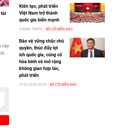
Kiến tạo, phát triển
Việt Nam trở thành
tài
quốc gia biển mạnh
5 NGÀY TRƯỚC
BỜ CÕI BIỂN ĐẢO
Bảo vệ vững chắc chủ
u cây
quyền, thúc đẩy lợi
ới
ích quốc gia, củng cố
ới
hòa bình và mở rộng
không gian hợp tác,
phát triển
31-07-2026 09:02
BỜ CÕI BIỂN ĐẢO