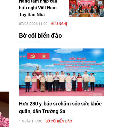
Nâng tầm nhịp cầu
hữu nghị Việt Nam -
Tây Ban Nha
07/08/2026 11:00
HỮU NGHỊ
Bờ cõi biển đảo
Hơn 230 y, bác sĩ chăm sóc sức khỏe
quân, dân Trường Sa
1 NGÀY TRƯỚC
BỜ CÕI BIỂN ĐẢO