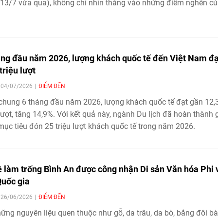
13/7 vừa qua), không chỉ nhìn thẳng vào những điểm nghẽn c
rình triển khai Nghị quyết số 80-NQ/TW, mà còn xác lập những 
 phát triển mang tính chiến lược cho văn hóa trong giai đoạn m
áng đầu năm 2026, lượng khách quốc tế đến Việt Nam đạ
triệu lượt
| 04/07/2026
ĐIỂM ĐẾN
chung 6 tháng đầu năm 2026, lượng khách quốc tế đạt gần 12,
 lượt, tăng 14,9%. Với kết quả này, ngành Du lịch đã hoàn thành 
ục tiêu đón 25 triệu lượt khách quốc tế trong năm 2026.
 làm trống Bình An được công nhận Di sản Văn hóa Phi 
Quốc gia
| 26/06/2026
ĐIỂM ĐẾN
ững nguyên liệu quen thuộc như gỗ, da trâu, da bò, bằng đôi b