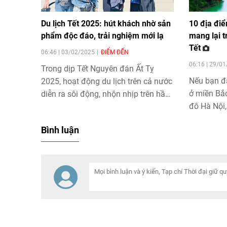
Du lịch Tết 2025: hút khách nhờ sản
10 địa đi
phẩm độc đáo, trải nghiệm mới lạ
mang lại t
Tết
06:46 | 03/02/2025
ĐIỂM ĐẾN
06:16 | 29/0
Trong dịp Tết Nguyên đán Ất Tỵ
Nếu bạn đ
2025, hoạt động du lịch trên cả nước
ở miền Bắ
diễn ra sôi động, nhộn nhịp trên hầu
đô Hà Nội,
khắp các điểm đến trên cả nước với
những gợi 
nhiều sản phẩm du lịch mới thu hút
Bình luận
này.
du khách trong nước và quốc tế tới
tham quan, trải nghiệm.