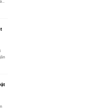
ủa
định
ới.
t
3
gần
vật
àn