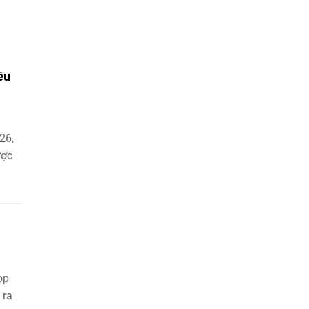
ều
26,
ược
ọp
 ra