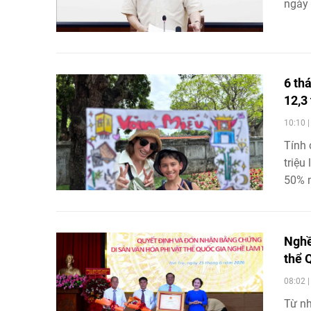
ngày 
quá t
hướng
6 th
12,3 
10:10 
Tính 
triệu
50% m
Nghề
thể 
08:02 
Từ nh