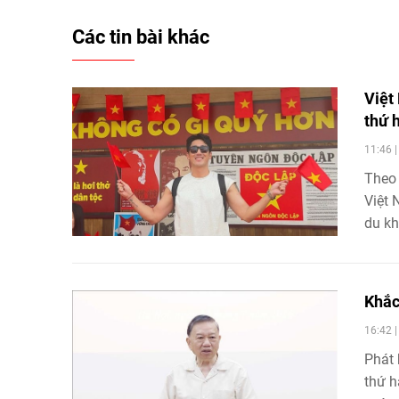
Các tin bài khác
Việt
thứ 
11:46 
Theo 
Việt 
du kh
Khắc
16:42 
Phát 
thứ h