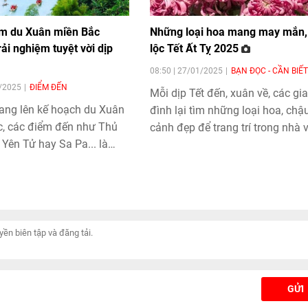
ểm du Xuân miền Bắc
Những loại hoa mang may mắn, 
rải nghiệm tuyệt vời dịp
lộc Tết Ất Tỵ 2025
08:50 | 27/01/2025
BẠN ĐỌC - CẦN BIẾT
1/2025
ĐIỂM ĐẾN
Mỗi dịp Tết đến, xuân về, các gia
ang lên kế hoạch du Xuân
đình lại tìm những loại hoa, chậ
c, các điểm đến như Thủ
cảnh đẹp để trang trí trong nhà v
 Yên Tử hay Sa Pa... là
hy vọng một năm mới tới cùng v
ý tuyệt vời cho mùa Tết
nhiều may mắn và tốt lành.
GỬI