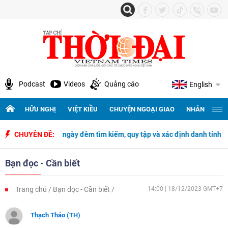
Podcast
Videos
Quảng cáo
English
HỮU NGHỊ
VIỆT KIỀU
CHUYỆN NGOẠI GIAO
NHÂN QUYỀN 
500 ngày đêm tìm kiếm, quy tập và xác định danh tính hài cốt liệt sĩ
CHUYÊN ĐỀ:
Bạn đọc - Cần biết
Trang chủ
Bạn đọc - Cần biết
14:00 | 18/12/2023 GMT+7
Thạch Thảo (TH)