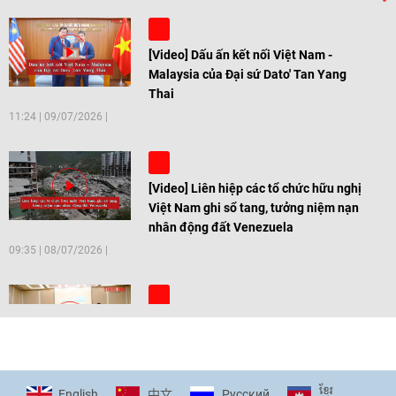
[Video] Dấu ấn kết nối Việt Nam -
Malaysia của Đại sứ Dato' Tan Yang
Thai
11:24
|
09/07/2026
[Video] Liên hiệp các tổ chức hữu nghị
Việt Nam ghi sổ tang, tưởng niệm nạn
nhân động đất Venezuela
09:35
|
08/07/2026
[Video] Trẻ em Đông Á cùng kiến tạo
giải pháp cho những thách thức chung
17:44
|
27/06/2026
ខ្មែរ
English
Pусский
中文