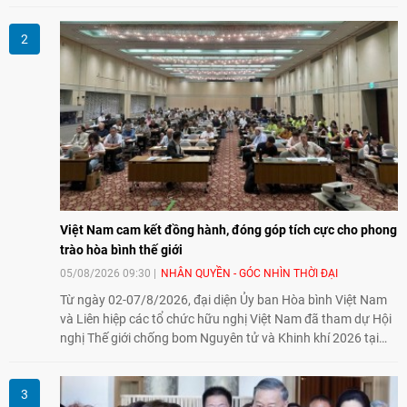
nguồn nhân lực chất lượng cao cho một chuyên ngành trẻ
tại Việt Nam.
Việt Nam cam kết đồng hành, đóng góp tích cực cho phong
trào hòa bình thế giới
05/08/2026 09:30
NHÂN QUYỀN - GÓC NHÌN THỜI ĐẠI
Từ ngày 02-07/8/2026, đại diện Ủy ban Hòa bình Việt Nam
và Liên hiệp các tổ chức hữu nghị Việt Nam đã tham dự Hội
nghị Thế giới chống bom Nguyên tử và Khinh khí 2026 tại
thành phố Hiroshima, Nhật Bản, tiếp tục khẳng định cam kết
đồng hành cùng với phong trào hoà bình của nhân dân
Nhật Bản và thế giới ủng hộ giải trừ vũ khí hạt nhân của Việt