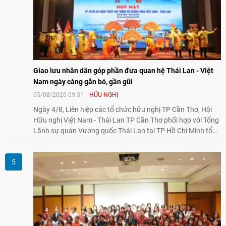
Giao lưu nhân dân góp phần đưa quan hệ Thái Lan - Việt
Nam ngày càng gắn bó, gần gũi
05/08/2026 09:31
HỮU NGHỊ
Ngày 4/8, Liên hiệp các tổ chức hữu nghị TP Cần Thơ, Hội
Hữu nghị Việt Nam - Thái Lan TP Cần Thơ phối hợp với Tổng
Lãnh sự quán Vương quốc Thái Lan tại TP Hồ Chí Minh tổ
chức họp mặt kỷ niệm 50 năm thiết lập quan hệ ngoại giao
Việt Nam - Thái Lan (1976-2026). Tại đây, nhấn mạnh vai trò
của giao lưu nhân dân, Tổng Lãnh sự Thái Lan cho biết các
hoạt động trao đổi về văn hóa, giáo dục, du lịch, ẩm thực,
nghệ thuật và giao lưu thanh niên đã góp phần đưa quan hệ
Thái Lan - Việt Nam ngày càng gắn bó, gần gũi.