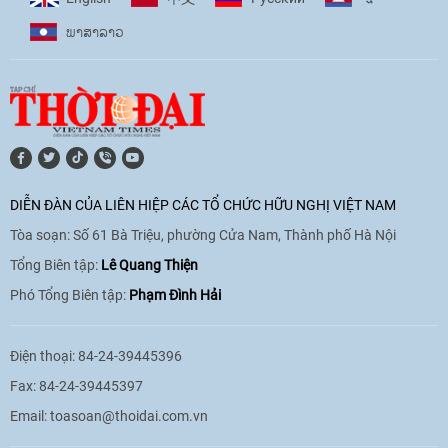
ພາ​ສາ​ລາວ
[Video] Âm nhạc flamenco gắn kết văn
hoá Việt Nam - Tây Ban Nha
11:10
|
17/06/2026
[Video] Trao tặng Kỷ niệm chương "Vì
hòa bình, hữu nghị giữa các dân tộc"
DIỄN ĐÀN CỦA LIÊN HIỆP CÁC TỔ CHỨC HỮU NGHỊ VIỆT NAM
cho Đại sứ Hungary tại Việt Nam
Tòa soạn: Số 61 Bà Triệu, phường Cửa Nam, Thành phố Hà Nội
17:25
|
13/06/2026
Tổng Biên tập:
Lê Quang Thiện
Phó Tổng Biên tập:
Phạm Đình Hải
[Video] Nhân dân Việt Nam luôn trân
trọng tình cảm của nước Nga
Điện thoại: 84-24-39445396
08:02
|
13/06/2026
Fax: 84-24-39445397
Email:
toasoan@thoidai.com.vn