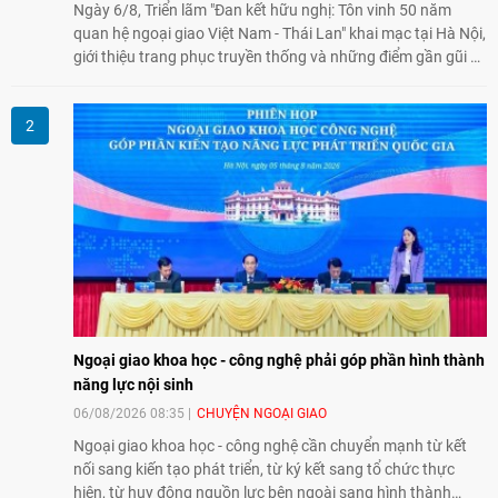
Ngày 6/8, Triển lãm "Đan kết hữu nghị: Tôn vinh 50 năm
quan hệ ngoại giao Việt Nam - Thái Lan" khai mạc tại Hà Nội,
giới thiệu trang phục truyền thống và những điểm gần gũi về
văn hóa giữa hai nước. Sự kiện cũng nhấn mạnh vai trò của
giao lưu nhân dân trong chặng đường nửa thế kỷ quan hệ
song phương.
Ngoại giao khoa học - công nghệ phải góp phần hình thành
năng lực nội sinh
06/08/2026 08:35
CHUYỆN NGOẠI GIAO
Ngoại giao khoa học - công nghệ cần chuyển mạnh từ kết
nối sang kiến tạo phát triển, từ ký kết sang tổ chức thực
hiện, từ huy động nguồn lực bên ngoài sang hình thành