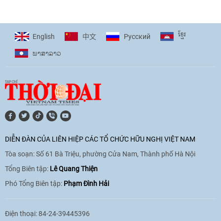
giải pháp cho những thách thức chung
17:44
|
27/06/2026
ខ្មែរ
English
Pусский
中文
ພາ​ສາ​ລາວ
[Video] Âm nhạc flamenco gắn kết văn
hoá Việt Nam - Tây Ban Nha
11:10
|
17/06/2026
[Video] Trao tặng Kỷ niệm chương "Vì
hòa bình, hữu nghị giữa các dân tộc"
DIỄN ĐÀN CỦA LIÊN HIỆP CÁC TỔ CHỨC HỮU NGHỊ VIỆT NAM
cho Đại sứ Hungary tại Việt Nam
Tòa soạn: Số 61 Bà Triệu, phường Cửa Nam, Thành phố Hà Nội
17:25
|
13/06/2026
Tổng Biên tập:
Lê Quang Thiện
Phó Tổng Biên tập:
Phạm Đình Hải
[Video] Nhân dân Việt Nam luôn trân
trọng tình cảm của nước Nga
Điện thoại: 84-24-39445396