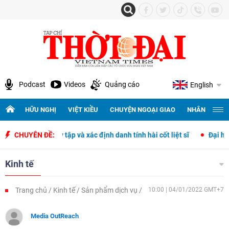
Podcast
Videos
Quảng cáo
English
HỮU NGHỊ
VIỆT KIỀU
CHUYỆN NGOẠI GIAO
NHÂN QUYỀN 
kiếm, quy tập và xác định danh tính hài cốt liệt sĩ
CHUYÊN ĐỀ:
Đại hội đại bi
Kinh tế
Trang chủ
Kinh tế
Sản phẩm dịch vụ
10:00 | 04/01/2022 GMT+7
Media OutReach