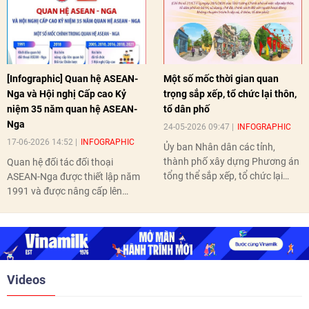
[Infographic] Quan hệ ASEAN-
Một số mốc thời gian quan
Nga và Hội nghị Cấp cao Kỷ
trọng sắp xếp, tổ chức lại thôn,
niệm 35 năm quan hệ ASEAN-
tổ dân phố
Nga
24-05-2026 09:47
INFOGRAPHIC
17-06-2026 14:52
INFOGRAPHIC
Ủy ban Nhân dân các tỉnh,
thành phố xây dựng Phương án
Quan hệ đối tác đối thoại
tổng thể sắp xếp, tổ chức lại
ASEAN-Nga được thiết lập năm
thôn, tổ dân phố hoàn thành
1991 và được nâng cấp lên
trước ngày 10/6/2026.
quan hệ Đối tác chiến lược năm
2018. Hai bên đã tổ chức 5 Hội
nghị Cấp cao vào các năm 2005,
2010, 2016, 2018, 2021.
Videos