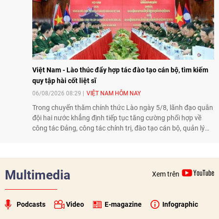
Việt Nam - Lào thúc đẩy hợp tác đào tạo cán bộ, tìm kiếm
quy tập hài cốt liệt sĩ
06/08/2026 08:29
VIỆT NAM HÔM NAY
Trong chuyến thăm chính thức Lào ngày 5/8, lãnh đạo quân
đội hai nước khẳng định tiếp tục tăng cường phối hợp về
công tác Đảng, công tác chính trị, đào tạo cán bộ, quản lý
biên giới và tìm kiếm, quy tập hài cốt liệt sĩ, góp phần làm
sâu sắc hơn quan hệ hữu nghị đặc biệt Việt Nam - Lào.
Multimedia
Xem trên
Podcasts
Video
E-magazine
Infographic