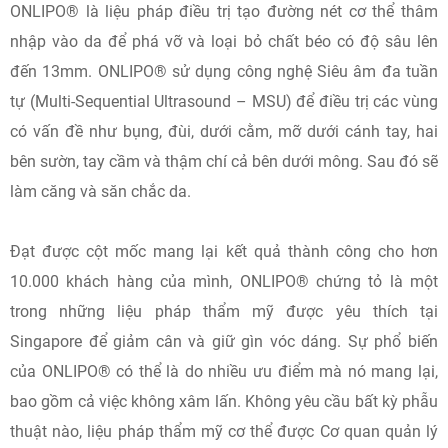
ONLIPO® là liệu pháp điều trị tạo đường nét cơ thể thâm
nhập vào da để phá vỡ và loại bỏ chất béo có độ sâu lên
đến 13mm. ONLIPO® sử dụng công nghệ Siêu âm đa tuần
tự (Multi-Sequential Ultrasound – MSU) để điều trị các vùng
có vấn đề như bụng, đùi, dưới cằm, mỡ dưới cánh tay, hai
bên sườn, tay cầm và thậm chí cả bên dưới mông. Sau đó sẽ
làm căng và săn chắc da.
Đạt được cột mốc mang lại kết quả thành công cho hơn
10.000 khách hàng của mình, ONLIPO® chứng tỏ là một
trong những liệu pháp thẩm mỹ được yêu thích tại
Singapore để giảm cân và giữ gìn vóc dáng. Sự phổ biến
của ONLIPO® có thể là do nhiều ưu điểm mà nó mang lại,
bao gồm cả việc không xâm lấn. Không yêu cầu bất kỳ phẫu
thuật nào, liệu pháp thẩm mỹ cơ thể được Cơ quan quản lý