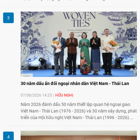
năng lực nội sinh, qua đó góp phần đưa khoa học, công
nghệ, đổi mới sáng tạo và chuyển đổi số trở thành động lực
phát triển đất nước.
30 năm dấu ấn đối ngoại nhân dân Việt Nam - Thái Lan
07/08/2026 14:25
HỮU NGHỊ
Năm 2026 đánh dấu 50 năm thiết lập quan hệ ngoại giao
Việt Nam - Thái Lan (1976 - 2026) và 30 năm xây dựng, phát
triển của Hội hữu nghị Việt Nam - Thái Lan (1996 - 2026).
Trong dòng chảy quan hệ hai nước, Hội đã kiên trì vun đắp
tình hữu nghị, đồng thời từng bước mở rộng hoạt động từ
giao lưu truyền thống sang kết nối địa phương, doanh