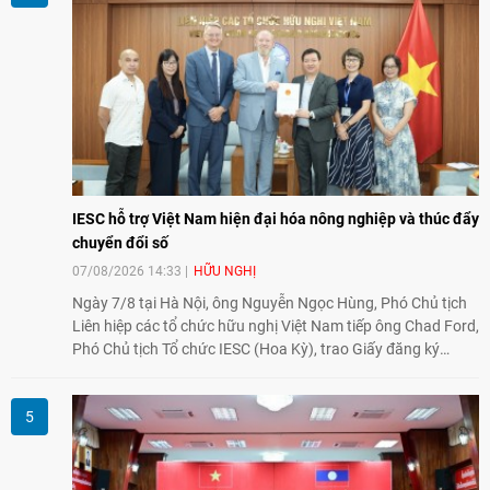
nghiệp, giáo dục, văn hóa và thế hệ trẻ, góp phần tăng
cường sự hiểu biết và hợp tác giữa nhân dân hai nước.
IESC hỗ trợ Việt Nam hiện đại hóa nông nghiệp và thúc đẩy
chuyển đổi số
07/08/2026 14:33
HỮU NGHỊ
Ngày 7/8 tại Hà Nội, ông Nguyễn Ngọc Hùng, Phó Chủ tịch
Liên hiệp các tổ chức hữu nghị Việt Nam tiếp ông Chad Ford,
Phó Chủ tịch Tổ chức IESC (Hoa Kỳ), trao Giấy đăng ký
thành lập Văn phòng Đại diện của IESC tại Việt Nam và trao
đổi về định hướng triển khai Dự án "Mở rộng Thương mại
Nông nghiệp và An toàn thực phẩm Hoa Kỳ - Việt Nam",
hướng tới thúc đẩy chuyển đổi số, hiện đại hóa nông nghiệp
và mở rộng hợp tác phát triển giữa hai nước.