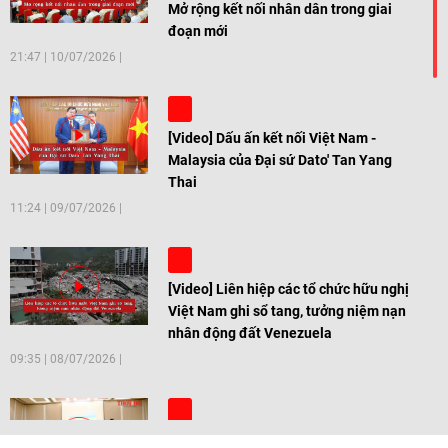
Mở rộng kết nối nhân dân trong giai
đoạn mới
21:47
|
10/07/2026
[Video] Dấu ấn kết nối Việt Nam -
Malaysia của Đại sứ Dato' Tan Yang
Thai
11:24
|
09/07/2026
[Video] Liên hiệp các tổ chức hữu nghị
Việt Nam ghi sổ tang, tưởng niệm nạn
nhân động đất Venezuela
09:35
|
08/07/2026
[Video] Trẻ em Đông Á cùng kiến tạo