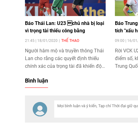
Báo Thái Lan: U23 chủ nhà bị loại
Báo Trung
vì trọng tài thiếu công bằng
tích "xấu 
21:45 | 18/01/2020
THỂ THAO
09:00 | 16/0
Người hâm mộ và truyền thông Thái
Rời VCK U
Lan cho rằng các quyết định thiếu
điểm số, 
chính xác của trọng tài đã khiến đội
Trung Quố
tuyển U23 Thái Lan thất bại 0-1
cỏi chưa t
Bình luận
trước U23 Ả Rập Saudi tại vòng loại
đá nước nà
trực tiếp VCK U23 châu Á 2020.
nước chỉ t