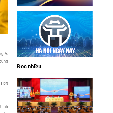
ng A.
 cùng
Đọc nhiều
u U23
chính