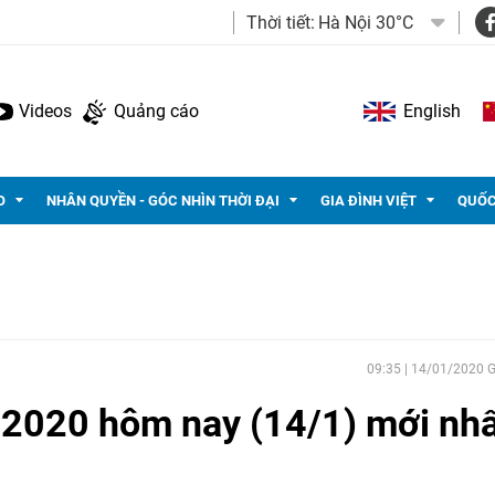
Thời tiết:
Hà Nội 30°C
Videos
Quảng cáo
English
O
NHÂN QUYỀN - GÓC NHÌN THỜI ĐẠI
GIA ĐÌNH VIỆT
QUỐC
09:35 | 14/01/2020
 2020 hôm nay (14/1) mới nhấ