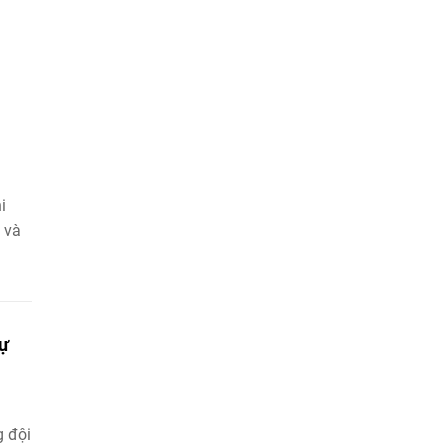
i
 và
dự
g đội