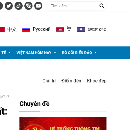
ខ្មែរ
ພາ​ສາ​ລາວ
Pусский
中文
 TẾ
VIỆT NAM HÔM NAY
BỜ CÕI BIỂN ĐẢO
Giải trí
Điểm đến
Khỏe đẹp
 GMT+7
Chuyên đề
t: