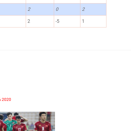
2
0
2
2
-5
1
Á 2020