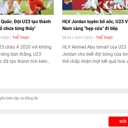
 Quốc: Đội U23 tạo thành
HLV Jordan tuyên bố sốc, U23 V
hổ chưa từng thấy"
Nam càng "hẹp cửa" đi tiếp
1/2020
THỂ THAO
08:54 | 16/01/2020
THỂ THAO
23 châu Á 2020 với không
HLV Ahmed Abu Ismail của U23
không bàn thắng, U23
Jordan cho biết đội bóng của ôn
c đã tạo thành tích kém
thể chấp nhận một kết quả hoà v
ừng có trong lịch sử bóng
UAE. Nếu 2 đội này hoà nhau có 
y và bị truyền thông trong
số, mọi nỗ lực của U23 Việt Nam
rích mạnh mẽ.
VCK U23 châu Á 2020 đều sẽ trở
thành vô nghĩa.
GỬI