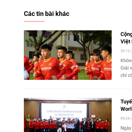
Các tin bài khác
Cộng
Việt
20:12 
Không
Giải 
chỉ c
Tuyể
Worl
09:24 
Ngày 