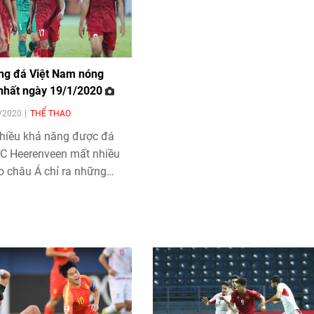
óng đá Việt Nam nóng
 nhất ngày 19/1/2020
1/2020
THỂ THAO
hiều khả năng được đá
SC Heerenveen mất nhiều
o châu Á chỉ ra những
ân khiến U23 Việt Nam
c... là những tin tức bóng
am nóng hổi và mới nhất
nhật trong ngày
.