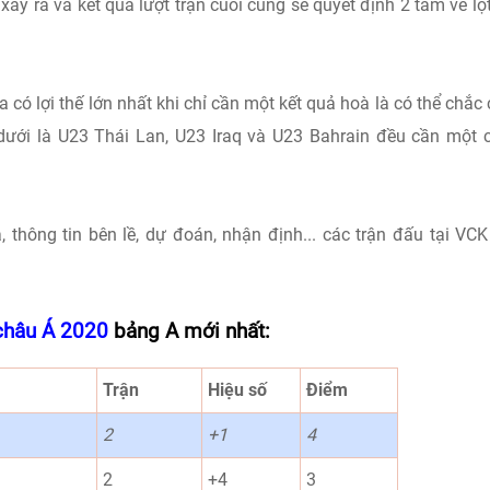
 xảy ra và kết quả lượt trận cuối cùng sẽ quyết định 2 tấm vé lọ
ia có lợi thế lớn nhất khi chỉ cần một kết quả hoà là có thể chắc
ưới là U23 Thái Lan, U23 Iraq và U23 Bahrain đều cần một 
, thông tin bên lề, dự đoán, nhận định... các trận đấu tại VC
châu Á 2020
bảng A mới nhất:
Trận
Hiệu số
Điểm
2
+1
4
2
+4
3