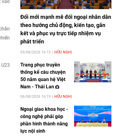
t vào
Đổi mới mạnh mẽ đối ngoại nhân dân
theo hướng chủ động, kiến tạo, gắn
 chắn
kết và phục vụ trực tiếp nhiệm vụ
chiến
phát triển
05/08/2026 16:15
HỮU NGHỊ
Trang phục truyền
K U23
thống kể câu chuyện
50 năm quan hệ Việt
Nam - Thái Lan
06/08/2026 16:19
HỮU NGHỊ
Ngoại giao khoa học -
công nghệ phải góp
phần hình thành năng
lực nội sinh