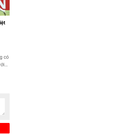
iệt
g có
ới
tỷ
 tại