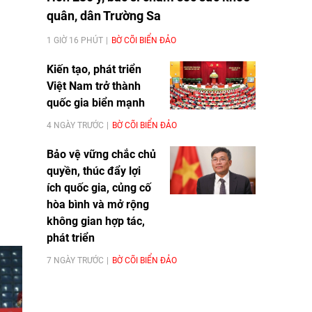
quân, dân Trường Sa
1 GIỜ 16 PHÚT
BỜ CÕI BIỂN ĐẢO
Kiến tạo, phát triển
Việt Nam trở thành
quốc gia biển mạnh
4 NGÀY TRƯỚC
BỜ CÕI BIỂN ĐẢO
Bảo vệ vững chắc chủ
quyền, thúc đẩy lợi
ích quốc gia, củng cố
hòa bình và mở rộng
không gian hợp tác,
phát triển
7 NGÀY TRƯỚC
BỜ CÕI BIỂN ĐẢO