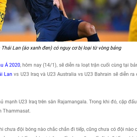
n Thái Lan (áo xanh đen) có nguy cơ bị loại từ vòng bảng
âu Á 2020
, hôm nay (14/1), sẽ diễn ra loạt trận cuối cùng tại bả
i Lan
vs U23 Iraq và U23 Australia vs U23 Bahrain sẽ diễn ra
hủ mạnh U23 Iraq trên sân Rajamangala. Trong khi đó, cặp đấ
sân Thammasat.
hi chưa đội bóng nào chắc chắn đi tiếp, cũng chưa có đội nào 