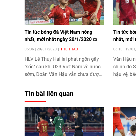
Tin tức bóng đá Việt Nam nóng
Tin tức b
nhất, mới nhất ngày 20/1/2020
nhất, mới
06:36 | 20/01/2020
THỂ THAO
06:10 | 19/0
HLV Lê Thụy Hải lại phát ngôn gây
Văn Hậu n
"sốc" sau khi U23 Việt Nam về nước
chính do 
sớm, Đoàn Văn Hậu vẫn chưa được
hậu vệ, bá
ra sân dù SC Heerenveen lại thua
nguyên nh
đậm hay Quang Hải và Văn Hậu lọt
sớm về nướ
Tin bài liên quan
top 5 Quả bóng vàng Việt Nam
đá Việt N
2019... là những tin tức bóng đá Việt
được cập 
Nam nóng hổi, mới nhất được cập
19/1/2020
nhật trong ngày 20/1/2020.