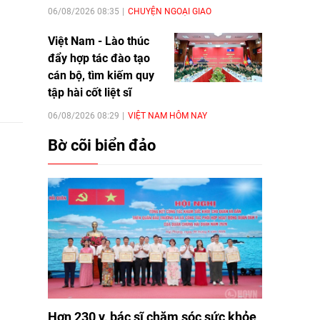
06/08/2026 08:35
CHUYỆN NGOẠI GIAO
Việt Nam - Lào thúc
đẩy hợp tác đào tạo
cán bộ, tìm kiếm quy
tập hài cốt liệt sĩ
06/08/2026 08:29
VIỆT NAM HÔM NAY
Bờ cõi biển đảo
Hơn 230 y, bác sĩ chăm sóc sức khỏe