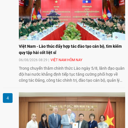
Việt Nam - Lào thúc đẩy hợp tác đào tạo cán bộ, tìm kiếm
quy tập hài cốt liệt sĩ
06/08/2026 08:29
VIỆT NAM HÔM NAY
Trong chuyến thăm chính thức Lào ngày 5/8, lãnh đạo quân
đội hai nước khẳng định tiếp tục tăng cường phối hợp về
công tác Đảng, công tác chính trị, đào tạo cán bộ, quản lý
biên giới và tìm kiếm, quy tập hài cốt liệt sĩ, góp phần làm
sâu sắc hơn quan hệ hữu nghị đặc biệt Việt Nam - Lào.