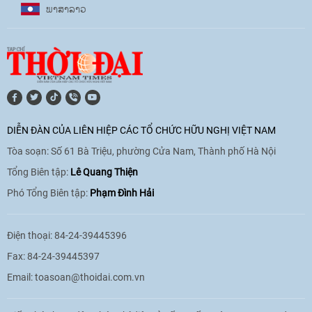
ພາ​ສາ​ລາວ
[Video] Âm nhạc flamenco gắn kết văn
hoá Việt Nam - Tây Ban Nha
11:10
|
17/06/2026
[Video] Trao tặng Kỷ niệm chương "Vì
hòa bình, hữu nghị giữa các dân tộc"
DIỄN ĐÀN CỦA LIÊN HIỆP CÁC TỔ CHỨC HỮU NGHỊ VIỆT NAM
cho Đại sứ Hungary tại Việt Nam
Tòa soạn: Số 61 Bà Triệu, phường Cửa Nam, Thành phố Hà Nội
17:25
|
13/06/2026
Tổng Biên tập:
Lê Quang Thiện
Phó Tổng Biên tập:
Phạm Đình Hải
[Video] Nhân dân Việt Nam luôn trân
trọng tình cảm của nước Nga
Điện thoại: 84-24-39445396
08:02
|
13/06/2026
Fax: 84-24-39445397
Email:
toasoan@thoidai.com.vn
Video: Cơ hội giao lưu quốc tế cho học