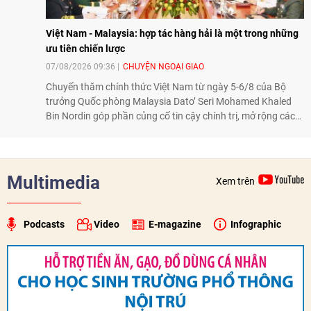
Việt Nam - Malaysia: hợp tác hàng hải là một trong những
ưu tiên chiến lược
07/08/2026 09:36
CHUYỆN NGOẠI GIAO
Chuyến thăm chính thức Việt Nam từ ngày 5-6/8 của Bộ
trưởng Quốc phòng Malaysia Dato’ Seri Mohamed Khaled
Bin Nordin góp phần củng cố tin cậy chính trị, mở rộng các
lĩnh vực hợp tác và thúc đẩy quan hệ quốc phòng Việt Nam -
Malaysia theo hướng ngày càng thực chất.
Multimedia
Xem trên
Podcasts
Video
E-magazine
Infographic