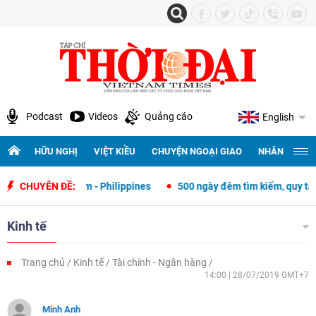
Podcast
Videos
Quảng cáo
English
HỮU NGHỊ
VIỆT KIỀU
CHUYỆN NGOẠI GIAO
NHÂN QUYỀN 
 Việt Nam - Philippines
CHUYÊN ĐỀ:
500 ngày đêm tìm kiếm, quy tập và xác định
Kinh tế
Trang chủ
Kinh tế
Tài chính - Ngân hàng
14:00 | 28/07/2019 GMT+7
Minh Anh