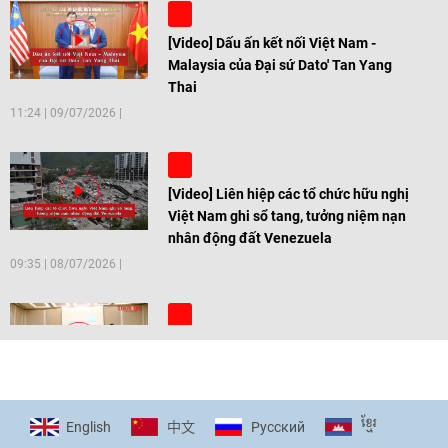
[Video] Dấu ấn kết nối Việt Nam -
Malaysia của Đại sứ Dato' Tan Yang
Thai
11:24
|
09/07/2026
[Video] Liên hiệp các tổ chức hữu nghị
Việt Nam ghi sổ tang, tưởng niệm nạn
nhân động đất Venezuela
09:35
|
08/07/2026
[Video] Trẻ em Đông Á cùng kiến tạo
giải pháp cho những thách thức chung
17:44
|
27/06/2026
ខ្មែរ
English
Pусский
中文