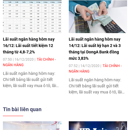
Lãi suất ngân hàng hôm nay
Lãi suất ngân hàng hôm nay
16/12: Lãi suất tiết kiệm 12
14/12: Lãi suất kỳ hạn 2 và 3
tháng từ 4,8-7,2%
tháng tại DongA Bank đồng
mức 3,83%
07:50 | 16/12/2020
TÀI CHÍNH -
NGÂN HÀNG
07:52 | 14/12/2020
TÀI CHÍNH -
NGÂN HÀNG
Lãi suất ngân hàng hôm nay
:
Chi tiết bảng lãi suất gửi tiết
Lãi suất ngân hàng hôm nay
:
kiệm, lãi suất vay mua ô tô, lãi
Chi tiết bảng lãi suất gửi tiết
suất vay mua nhà của các ngân
kiệm, lãi suất vay mua ô tô, lãi
hàng ở Việt Nam như
suất vay mua nhà của các ngân
Vietcombank, Techcombank,
hàng ở Việt Nam như
Tin bài liên quan
BIDV, Agribank, Sacombank...
Vietcombank, Techcombank,
nhanh và chính xác nhất trên
BIDV, Agribank, Sacombank...
Thời Đại.
nhanh và chính xác nhất trên
Thời Đại.