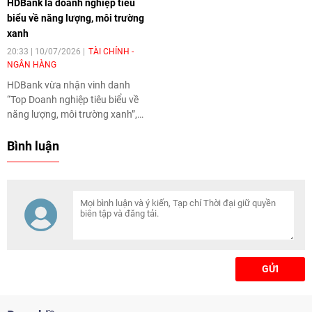
HDBank là doanh nghiệp tiêu
tế đối với năng lực quản trị,
biểu về năng lượng, môi trường
chiến lược phát triển bền vững
xanh
và triển vọng tăng trưởng của
HDBank
.
20:33 | 10/07/2026
TÀI CHÍNH -
NGÂN HÀNG
HDBank
vừa nhận vinh danh
“Top Doanh nghiệp tiêu biểu về
năng lượng, môi trường xanh”,
ghi nhận những kết quả của
HDBank trong triển khai chiến
Bình luận
lược phát triển bền vững, tích
hợp các yếu tố môi trường, xã
hội và quản trị (ESG) vào hoạt
động quản trị, kinh doanh, quản
lý rủi ro và vận hành.
GỬI