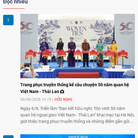
Đọc nhiều
Trang phục truyền thống kể câu chuyện 50 năm quan hệ
Việt Nam - Thái Lan
06/08/2026 16:19
HỮU NGHỊ
Ngày 6/8, Triển lãm "Đan kết hữu nghị: Tôn vinh 50 năm
quan hệ ngoại giao Việt Nam - Thái Lan" khai mạc tại Hà Nội,
giới thiệu trang phục truyền thống và những điểm gần gũi về
văn hóa giữa hai nước. Sự kiện cũng nhấn mạnh vai trò của
giao lưu nhân dân trong chặng đường nửa thế kỷ quan hệ