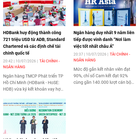
HDBank huy động thành công
Ngân hàng duy nhất 9 năm liên
721 triệu USD từ ADB, Standard
tiếp được vinh danh “Nơi làm
Chartered và các định chế tài
việc tốt nhất châu Á”
chính quốc tế
20:37 | 10/07/2026
TÀI CHÍNH -
NGÂN HÀNG
20:42 | 10/07/2026
TÀI CHÍNH -
NGÂN HÀNG
Mức độ gắn kết nhân viên đạt
90%, chỉ số Cam kết đạt 92%
Ngân hàng TMCP Phát triển TP
cùng gần 140.000 lượt cán bộ
Hồ Chí Minh (HDBank - HoSE:
nhân viên tham gia đào tạo
HDB) vừa ký kết khoản vay hợp
trong năm qua cho thấy
vốn quốc tế theo hình thức
HDBank
không chỉ xây dựng
Khoản vay Xã hội (Social Loan)
một nơi làm việc tốt, mà đang
trị giá 721 triệu USD, vượt
kiến tạo một tổ chức luôn đổi
khoảng 60% quy mô huy động
mới- sáng tạo và sẵn sàng cho
ban đầu. Thành công của giao
kỷ nguyên số.
dịch tiếp tục khẳng định niềm tin
của các định chế tài chính quốc