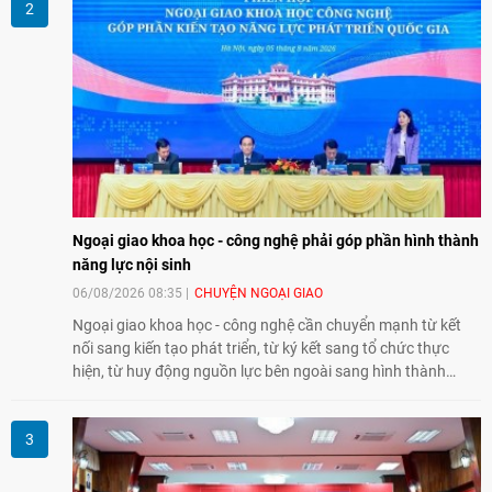
song phương.
Ngoại giao khoa học - công nghệ phải góp phần hình thành
năng lực nội sinh
06/08/2026 08:35
CHUYỆN NGOẠI GIAO
Ngoại giao khoa học - công nghệ cần chuyển mạnh từ kết
nối sang kiến tạo phát triển, từ ký kết sang tổ chức thực
hiện, từ huy động nguồn lực bên ngoài sang hình thành
năng lực nội sinh, qua đó góp phần đưa khoa học, công
nghệ, đổi mới sáng tạo và chuyển đổi số trở thành động lực
phát triển đất nước.