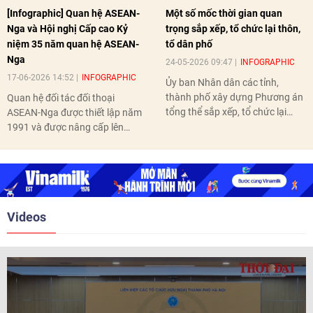
[Infographic] Quan hệ ASEAN-
Một số mốc thời gian quan
Nga và Hội nghị Cấp cao Kỷ
trọng sắp xếp, tổ chức lại thôn,
niệm 35 năm quan hệ ASEAN-
tổ dân phố
Nga
24-05-2026 09:47
INFOGRAPHIC
17-06-2026 14:52
INFOGRAPHIC
Ủy ban Nhân dân các tỉnh,
thành phố xây dựng Phương án
Quan hệ đối tác đối thoại
tổng thể sắp xếp, tổ chức lại
ASEAN-Nga được thiết lập năm
thôn, tổ dân phố hoàn thành
1991 và được nâng cấp lên
trước ngày 10/6/2026.
quan hệ Đối tác chiến lược năm
2018. Hai bên đã tổ chức 5 Hội
nghị Cấp cao vào các năm 2005,
2010, 2016, 2018, 2021.
Videos