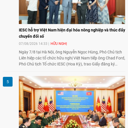
IESC hỗ trợ Việt Nam hiện đại hóa nông nghiệp và thúc đẩy
chuyển đổi số
07/08/2026 14:33
HỮU NGHỊ
Ngày 7/8 tại Hà Nội, ông Nguyễn Ngọc Hùng, Phó Chủ tịch
Liên hiệp các tổ chức hữu nghị Việt Nam tiếp ông Chad Ford,
Phó Chủ tịch Tổ chức IESC (Hoa Kỳ), trao Giấy đăng ký
thành lập Văn phòng Đại diện của IESC tại Việt Nam và trao
đổi về định hướng triển khai Dự án "Mở rộng Thương mại
Nông nghiệp và An toàn thực phẩm Hoa Kỳ - Việt Nam",
hướng tới thúc đẩy chuyển đổi số, hiện đại hóa nông nghiệp
và mở rộng hợp tác phát triển giữa hai nước.