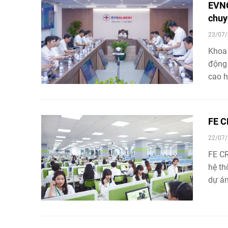
EVNG
chuy
23/07/
Khoa 
động 
cao h
Chủ t
họp t
khoa 
FE C
13/7.
22/07/
FE CR
hệ th
dự án
nền t
cho c