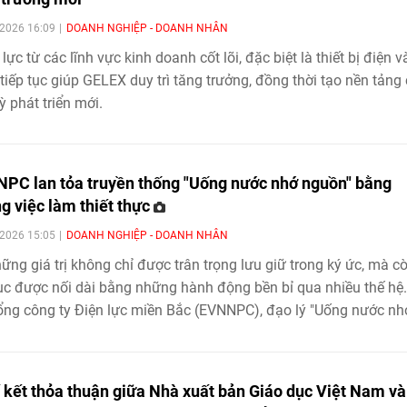
2026 16:09
DOANH NGHIỆP - DOANH NHÂN
lực từ các lĩnh vực kinh doanh cốt lõi, đặc biệt là thiết bị điện v
 tiếp tục giúp GELEX duy trì tăng trưởng, đồng thời tạo nền tảng
ỳ phát triển mới.
PC lan tỏa truyền thống "Uống nước nhớ nguồn" bằng
g việc làm thiết thực
2026 15:05
DOANH NGHIỆP - DOANH NHÂN
ững giá trị không chỉ được trân trọng lưu giữ trong ký ức, mà c
tục được nối dài bằng những hành động bền bỉ qua nhiều thế hệ.
ổng công ty Điện lực miền Bắc (EVNNPC), đạo lý "Uống nước nh
" cùng tinh thần "Đền ơn đáp nghĩa" không dừng lại ở những lờ
nhớ mỗi dịp tháng Bảy lịch sử, mà đã trở thành một phần bản 
 văn hóa doanh nghiệp, được cụ thể hóa bằng nhiều hoạt động
í kết thỏa thuận giữa Nhà xuất bản Giáo dục Việt Nam và
 tình của các đơn vị trực thuộc trên địa bàn 17 tỉnh, thành phố 