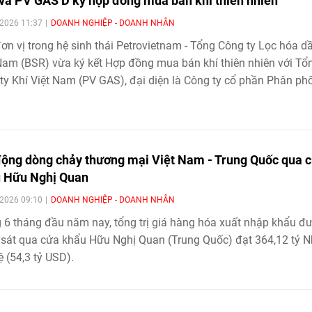
và PV GAS D ký hợp đồng mua bán khí thiên nhiên
iải pháp quản trị linh hoạt, tối ưu.
2026 11:37
DOANH NGHIỆP - DOANH NHÂN
ơn vị trong hệ sinh thái Petrovietnam - Tổng Công ty Lọc hóa d
Nam (BSR) vừa ký kết Hợp đồng mua bán khí thiên nhiên với Tổ
ty Khí Việt Nam (PV GAS), đại diện là Công ty cổ phần Phân phố
hấp áp Dầu khí Việt Nam (PV GAS D), đánh dấu bước đi quan tr
 lộ trình chuyển dịch năng lượng và phát triển bền vững của BSR
động dòng chảy thương mại Việt Nam - Trung Quốc qua 
 Hữu Nghị Quan
2026 09:10
DOANH NGHIỆP - DOANH NHÂN
 6 tháng đầu năm nay, tổng trị giá hàng hóa xuất nhập khẩu đ
sát qua cửa khẩu Hữu Nghị Quan (Trung Quốc) đạt 364,12 tỷ 
ệ (54,3 tỷ USD).