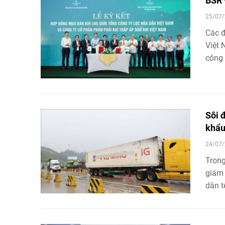
BSR 
các g
25/07/
Các đ
Việt 
công 
Khí t
trong
Sôi 
khẩu
24/07/
Trong
giám 
dân t