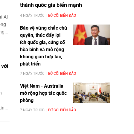
thành quốc gia biển mạnh
4 NGÀY TRƯỚC
BỜ CÕI BIỂN ĐẢO
i AI
ong
Bảo vệ vững chắc chủ
 ngay
quyền, thúc đẩy lợi
tạo
ích quốc gia, củng cố
ng
hòa bình và mở rộng
a
không gian hợp tác,
phát triển
 với
7 NGÀY TRƯỚC
BỜ CÕI BIỂN ĐẢO
Việt Nam - Australia
n
mở rộng hợp tác quốc
phòng
kinh
7 NGÀY TRƯỚC
BỜ CÕI BIỂN ĐẢO
iệc
Nhà
g bộ