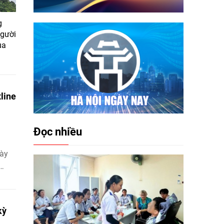
g
người
ùa
line
Đọc nhiều
gày
ng
"
ện
kỳ