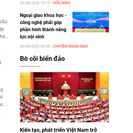
05/08/2026 16:15
HỮU NGHỊ
Ngoại giao khoa học -
 cầu
công nghệ phải góp
ệp
phần hình thành năng
 hợp
lực nội sinh
n tử,
06/08/2026 08:35
CHUYỆN NGOẠI GIAO
 số
Bờ cõi biển đảo
c.
ố
ng
ột
ục vụ
 cậy
.
Kiến tạo, phát triển Việt Nam trở