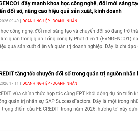
ENCO1 đẩy mạnh khoa học công nghệ, đổi mới sáng tạ
ển đổi số, nâng cao hiệu quả sản xuất, kinh doanh
2026 09:49
DOANH NGHIỆP - DOANH NHÂN
học công nghệ, đổi mới sáng tạo và chuyển đổi số đang trở th
lực quan trọng giúp Tổng công ty Phát điện 1 (EVNGENCO1) n
iệu quả sản xuất điện và quản trị doanh nghiệp. Đây là chỉ đạo
ịch Hội đồng thành viên EVNGENCO1 Nguyễn Tiến Khoa tại Phi
hứ nhất năm 2026 của Ban Chỉ đạo triển khai thực hiện phát tri
học công nghệ, đổi mới sáng tạo và chuyển đổi số diễn ra ngày
REDIT tăng tốc chuyển đổi số trong quản trị nguồn nhân 
2026 17:11
DOANH NGHIỆP - DOANH NHÂN
EDIT vừa chính thức hợp tác cùng FPT khởi động dự án triển k
ống quản trị nhân sự SAP SuccessFactors. Đây là một trong nh
 trọng điểm của FE CREDIT trong năm 2026, hướng tới xây dựn
ảng quản trị nhân sự số hiện đại, đồng bộ và linh hoạt, tạo nền 
ác mục tiêu phát triển dài hạn.