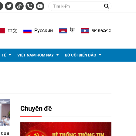
ខ្មែរ
ພາ​ສາ​ລາວ
Pусский
中文
 TẾ
VIỆT NAM HÔM NAY
BỜ CÕI BIỂN ĐẢO
Chuyên đề
 qua