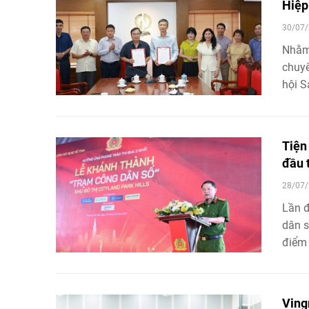
Hiệp
Bắc.
30/07/
Nhằm 
chuyể
hội S
tác v
sách 
chất 
Tiện
đầu 
28/07/
Lần đ
dân s
điểm 
cho n
thườn
trong
Ving