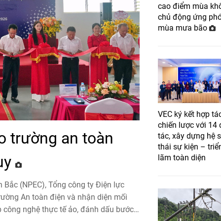
cao điểm mùa khô
chủ động ứng ph
mùa mưa bão
VEC ký kết hợp tá
chiến lược với 14 
 trường an toàn
tác, xây dựng hệ 
thái sự kiện – triể
guy
lãm toàn diện
 Bắc (NPEC), Tổng công ty Điện lực
ường An toàn điện và nhận diện mối
p công nghệ thực tế ảo, đánh dấu bước