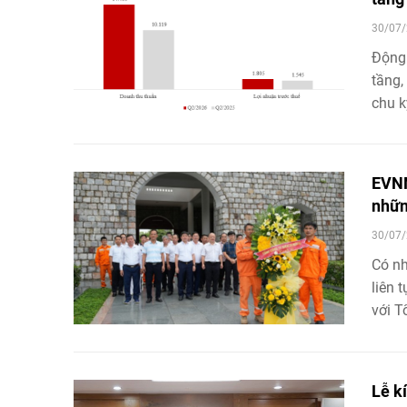
30/07/
Động 
tầng,
chu k
EVNN
nhữn
30/07/
Có nh
liên 
với T
nguồn
nhắc 
trong
Lễ k
nghĩa