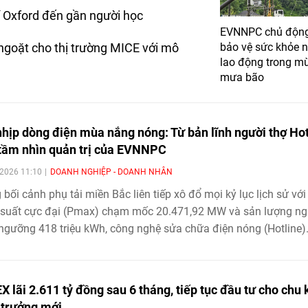
 EVNNPC, góp phần nâng cao chất lượng
 Oxford đến gần người học
toàn Tổng công ty.
EVNNPC chủ độn
 ngoặt cho thị trường MICE với mô
bảo vệ sức khỏe 
lao động trong m
mưa bão
nhịp dòng điện mùa nắng nóng: Từ bản lĩnh người thợ Hot
tầm nhìn quản trị của EVNNPC
2026 11:10
DOANH NGHIỆP - DOANH NHÂN
 bối cảnh phụ tải miền Bắc liên tiếp xô đổ mọi kỷ lục lịch sử với
 suất cực đại (Pmax) chạm mốc 20.471,92 MW và sản lượng n
ngưỡng 418 triệu kWh, công nghệ sửa chữa điện nóng (Hotline)
là một trong những giải pháp hiệu quả giúp EVNNPC duy trì cu
iện liên tục. Không chỉ là bản lĩnh của những người thợ "áo cam
chảo lửa mùa hè, đây còn là minh chứng cho tư duy quản trị hi
X lãi 2.611 tỷ đồng sau 6 tháng, tiếp tục đầu tư cho chu 
nỗ lực tối ưu dịch vụ khách hàng.
 trưởng mới