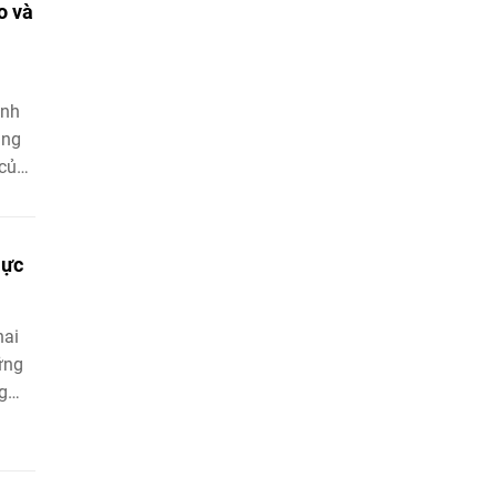
o và
ành
âng
 của
ên
ển
lực
hai
ững
g
tảng