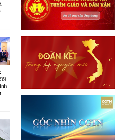
,
ó
c
đối
sinh
n