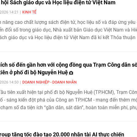
 hội Sách giáo dục và Học liệu điện tử Việt Nam
2026 14:21
KINH TẾ
nâng cao chất lượng sách điện tử, học liệu số và đáp ứng yêu
n đổi số trong giáo dục, Nhà xuất bản Giáo dục Việt Nam và Hi
ách giáo dục và Học liệu điện tử Việt Nam đã kí kết Thỏa thuận
ề phối hợp rà soát, đánh giá chuyên môn và hoàn thiện sách điệ
số, học liệu số, qua đó góp phần xây dựng hệ sinh thái học liệu
lượng, hiện đại và đáp ứng yêu cầu chuyển đổi số trong giáo dụ
 ích số đến gần hơn với cộng đồng qua Trạm Công dân s
tiên ở phố đi bộ Nguyễn Huệ
2026 14:50
DOANH NGHIỆP - DOANH NHÂN
ầu tiên xuất hiện tại phố đi bộ Nguyễn Huệ (TP.HCM), Trạm Cô
ố - sáng kiến đột phá của Công an TP.HCM - mang đến thêm m
chạm số đa tiện ích “gần dân, sát dân”, hoàn toàn miễn phí, ph
gười dân và du khách. Không chỉ hỗ trợ hiệu quả các nhu cầu
g ngày, trạm còn phát huy vai trò điểm tựa an toàn và đáng tin
 những tình huống khẩn cấp, ốm đau bất ngờ với tiện ích y tế số
roup tăng tốc đào tạo 20.000 nhân tài AI thực chiến