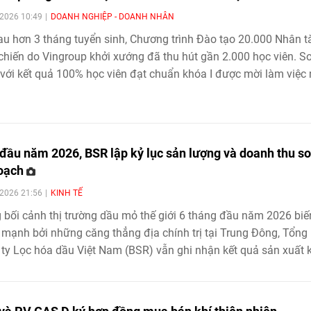
2026 10:49
DOANH NGHIỆP - DOANH NHÂN
au hơn 3 tháng tuyển sinh, Chương trình Đào tạo 20.000 Nhân tà
chiến do Vingroup khởi xướng đã thu hút gần 2.000 học viên. S
với kết quả 100% học viên đạt chuẩn khóa I được mời làm việc
hi tốt nghiệp, Chương trình đang tăng tốc mở rộng quy mô đào 
đảm bảo mục tiêu cung cấp từ 10.000 - 20.000 nhân tài AI tro
2 năm, đáp ứng nhu cầu nhân lực công nghệ ngày càng cao củ
ước.
đầu năm 2026, BSR lập kỷ lục sản lượng và doanh thu so
oạch
2026 21:56
KINH TẾ
 bối cảnh thị trường dầu mỏ thế giới 6 tháng đầu năm 2026 biế
mạnh bởi những căng thẳng địa chính trị tại Trung Đông, Tổng
ty Lọc hóa dầu Việt Nam (BSR) vẫn ghi nhận kết quả sản xuất 
 cao nhất kể từ khi đi vào hoạt động. Thành công này đến từ v
ụng hiệu quả diễn biến thuận lợi của thị trường dầu mỏ, duy trì 
ọc dầu Dung Quất vận hành ở công suất cao và triển khai đồn