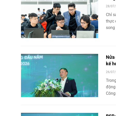
28/07/
Chỉ s
thực 
song 
sau k
nhằm 
vòng 
đất n
Nửa 
kế h
26/07/
Trong
động 
Công 
doanh
tận d
máy L