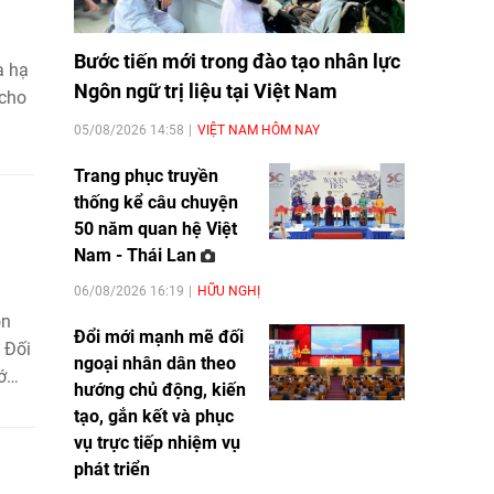
Bước tiến mới trong đào tạo nhân lực
à hạ
Ngôn ngữ trị liệu tại Việt Nam
 cho
05/08/2026 14:58
VIỆT NAM HÔM NAY
Trang phục truyền
thống kể câu chuyện
50 năm quan hệ Việt
Nam - Thái Lan
06/08/2026 16:19
HỮU NGHỊ
òn
Đổi mới mạnh mẽ đối
 Đối
ngoại nhân dân theo
ớ
hướng chủ động, kiến
i
tạo, gắn kết và phục
sắc
vụ trực tiếp nhiệm vụ
phát triển
miền