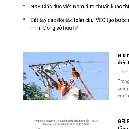
phát triển mới trong công tác đào tạo an toàn của
NXB Giáo dục Việt Nam đưa chuẩn khảo thí
nguồn nhân lực và xây dựng văn hóa an toàn trong 
Bắt tay các đối tác toàn cầu, VEC tạo bước
hình “Đồng sở hữu IP”
Giữ 
đến 
31/07/
Trong
công
vượt 
đang 
ứng đ
giữa 
GELE
đại, 
tăng