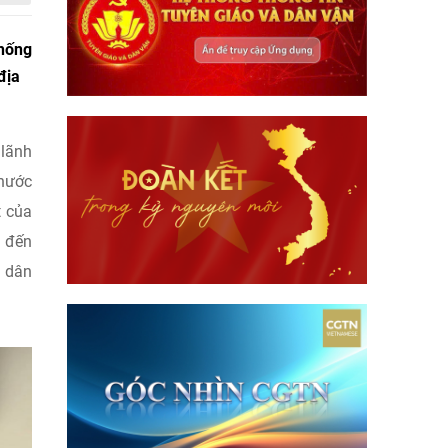
Thống
địa
 lãnh
 nước
t của
m đến
g dân