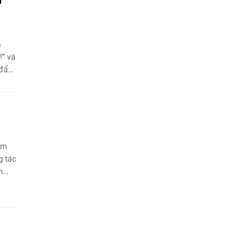
a
!” và
 đẩy
am
g tác
n