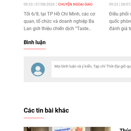
09:33 | 07/08/2026
CHUYỆN NGOẠI GIAO
09:23 | 28/0
Tối 6/8, tại TP Hồ Chí Minh, các cơ
Điều phối 
quan, tổ chức và doanh nghiệp Ba
quốc phòng
Lan giới thiệu chiến dịch “Taste
đánh giá t
Europe - Khám phá hương vị châu
gia ASEAN
Bình luận
Âu!” và kết nối giao thương với
đóng góp n
doanh nghiệp Việt Nam, qua đó tiếp
xây dựng 
tục thúc đẩy quảng bá nông sản,
thực phẩm Ba Lan tại thị trường Việt
Nam.
Các tin bài khác
Thúc