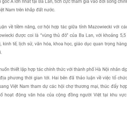
gốc Á lớn nhất tại Ba Lan, tích cực tham gia vào đời sống chính 
Việt Nam trên khắp đất nước.
uận về tiềm năng, cơ hội hợp tác giữa tỉnh Mazowiecki với cá
iecki được coi là “vùng thủ đô” của Ba Lan, với khoảng 5,5 
trị, kinh tế, lịch sử, văn hóa, khoa học, giáo dục quan trọng hàn
.
ốn thiết lập hợp tác chính thức với thành phố Hà Nội nhân dị
địa phương thời gian tới. Hai bên đã thảo luận về việc tổ chứ
ang Việt Nam tham dự các hội chợ thương mại, thúc đẩy hợp
số hoạt động văn hóa của cộng đồng người Việt tại khu vực