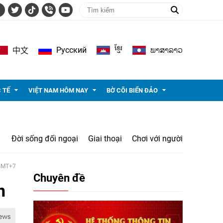
ខ្មែរ
ພາ​ສາ​ລາວ
Pусский
中文
 TẾ
VIỆT NAM HÔM NAY
BỜ CÕI BIỂN ĐẢO
Đời sống đối ngoại
Giai thoại
Chơi với người
 GMT+7
Chuyên đề
n