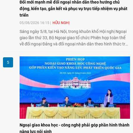
Đổi mới mạnh mẽ đối ngoại nhân dân theo hướng chủ
động, kiến tạo, gắn kết và phục vụ trực tiếp nhiệm vụ phát
triển
05/08/2026 16:15
HỮU NGHỊ
Sáng ngày 5/8, tại Hà Nội, trong khuôn khổ Hội nghị Ngoại
giao lần thứ 33, Bộ Ngoại giao tổ chức Phiên họp toàn thể
về đối ngoại Đảng và đối ngoại nhân dân theo hình thức trực
tiếp kết hợp trực tuyến với 34 tỉnh, thành phố trên cả nước
và các Cơ quan đại diện Việt Nam ở nước ngoài.
Ngoại giao khoa học - công nghệ phải góp phần hình thành
năng lực nội sinh