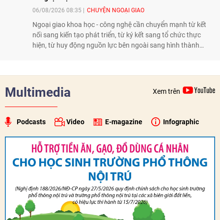
06/08/2026 08:35
CHUYỆN NGOẠI GIAO
Ngoại giao khoa học - công nghệ cần chuyển mạnh từ kết
nối sang kiến tạo phát triển, từ ký kết sang tổ chức thực
hiện, từ huy động nguồn lực bên ngoài sang hình thành
năng lực nội sinh, qua đó góp phần đưa khoa học, công
nghệ, đổi mới sáng tạo và chuyển đổi số trở thành động lực
phát triển đất nước.
Multimedia
Xem trên
Podcasts
Video
E-magazine
Infographic