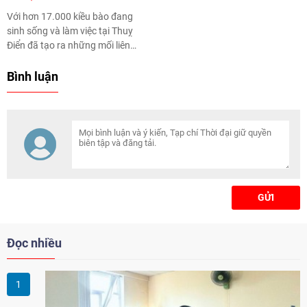
Với hơn 17.000 kiều bào đang
sinh sống và làm việc tại Thuỵ
Điển đã tạo ra những mối liên
kết cá nhân và kinh doanh chặt
chẽ và mật thiết với Việt Nam, và
Bình luận
đây là kênh tiêu thụ hàng Việt
Nam vô cùng quan trọng.
GỬI
Đọc nhiều