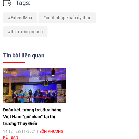
Tags:
ExtendMax
xuất nhập khẩu ủy thác
thị trường ngách
Tin bài liên quan
Đoàn kết, tương trợ, đưa hàng
Việt Nam “giữ chân” tại thị
trường Thuỵ Điển
14:12 | 28/11/2021
BỐN PHƯƠNG
KẾT BẠN