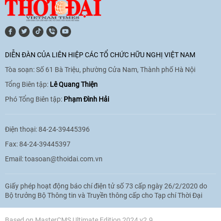
[Video] Trao tặng Kỷ niệm chương "Vì
hòa bình, hữu nghị giữa các dân tộc"
DIỄN ĐÀN CỦA LIÊN HIỆP CÁC TỔ CHỨC HỮU NGHỊ VIỆT NAM
cho Đại sứ Hungary tại Việt Nam
Tòa soạn: Số 61 Bà Triệu, phường Cửa Nam, Thành phố Hà Nội
17:25
|
13/06/2026
Tổng Biên tập:
Lê Quang Thiện
Phó Tổng Biên tập:
Phạm Đình Hải
[Video] Nhân dân Việt Nam luôn trân
trọng tình cảm của nước Nga
Điện thoại: 84-24-39445396
08:02
|
13/06/2026
Fax: 84-24-39445397
Email:
toasoan@thoidai.com.vn
Video: Cơ hội giao lưu quốc tế cho học
Giấy phép hoạt động báo chí điện tử số 73 cấp ngày 26/2/2020 do
sinh Việt Nam tại trại hè Artek
Bộ trưởng Bộ Thông tin và Truyền thông cấp cho Tạp chí Thời Đại
14:41
|
12/06/2026
Based on MasterCMS Ultimate Edition 2024 v2.9