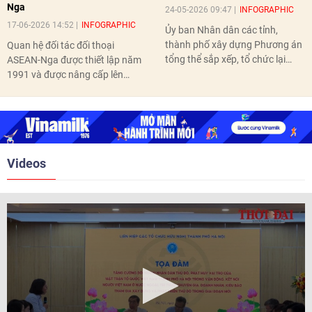
Nga
24-05-2026 09:47
INFOGRAPHIC
17-06-2026 14:52
INFOGRAPHIC
Ủy ban Nhân dân các tỉnh,
thành phố xây dựng Phương án
Quan hệ đối tác đối thoại
tổng thể sắp xếp, tổ chức lại
ASEAN-Nga được thiết lập năm
thôn, tổ dân phố hoàn thành
1991 và được nâng cấp lên
trước ngày 10/6/2026.
quan hệ Đối tác chiến lược năm
2018. Hai bên đã tổ chức 5 Hội
nghị Cấp cao vào các năm 2005,
2010, 2016, 2018, 2021.
Videos