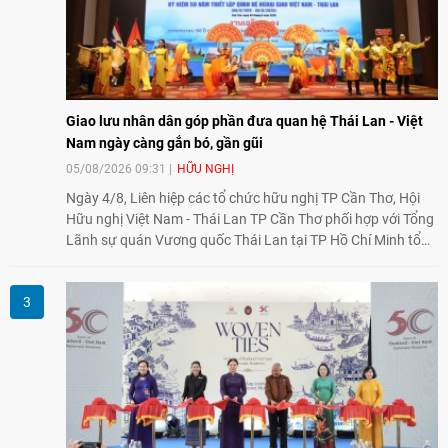
Giao lưu nhân dân góp phần đưa quan hệ Thái Lan - Việt
Nam ngày càng gắn bó, gần gũi
05/08/2026 09:31
HỮU NGHỊ
Ngày 4/8, Liên hiệp các tổ chức hữu nghị TP Cần Thơ, Hội
Hữu nghị Việt Nam - Thái Lan TP Cần Thơ phối hợp với Tổng
Lãnh sự quán Vương quốc Thái Lan tại TP Hồ Chí Minh tổ
chức họp mặt kỷ niệm 50 năm thiết lập quan hệ ngoại giao
Việt Nam - Thái Lan (1976-2026). Tại đây, nhấn mạnh vai trò
của giao lưu nhân dân, Tổng Lãnh sự Thái Lan cho biết các
hoạt động trao đổi về văn hóa, giáo dục, du lịch, ẩm thực,
nghệ thuật và giao lưu thanh niên đã góp phần đưa quan hệ
Thái Lan - Việt Nam ngày càng gắn bó, gần gũi.