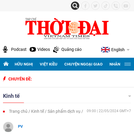
Podcast
Videos
Quảng cáo
English
HỮU NGHỊ
VIỆT KIỀU
CHUYỆN NGOẠI GIAO
NHÂN QUYỀN 
CHUYÊN ĐỀ:
Kỷ niệm 50 nă
Kinh tế
Trang chủ
Kinh tế
Sản phẩm dịch vụ
09:00 | 22/05/2024 GMT+7
PV