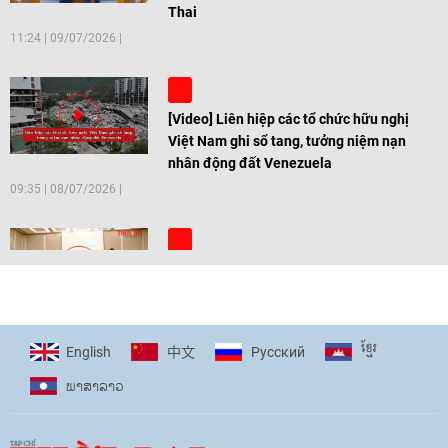
Thai
11:24
|
09/07/2026
[Video] Liên hiệp các tổ chức hữu nghị
Việt Nam ghi sổ tang, tưởng niệm nạn
nhân động đất Venezuela
09:35
|
08/07/2026
[Video] Trẻ em Đông Á cùng kiến tạo
giải pháp cho những thách thức chung
17:44
|
27/06/2026
ខ្មែរ
English
Pусский
中文
ພາ​ສາ​ລາວ
[Video] Âm nhạc flamenco gắn kết văn
hoá Việt Nam - Tây Ban Nha
11:10
|
17/06/2026