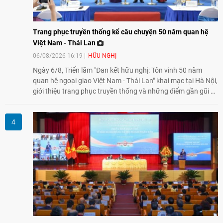
Trang phục truyền thống kể câu chuyện 50 năm quan hệ
Việt Nam - Thái Lan
06/08/2026 16:19
HỮU NGHỊ
Ngày 6/8, Triển lãm "Đan kết hữu nghị: Tôn vinh 50 năm
quan hệ ngoại giao Việt Nam - Thái Lan" khai mạc tại Hà Nội,
giới thiệu trang phục truyền thống và những điểm gần gũi về
văn hóa giữa hai nước. Sự kiện cũng nhấn mạnh vai trò của
giao lưu nhân dân trong chặng đường nửa thế kỷ quan hệ
song phương.