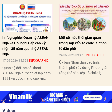
[Infographic] Quan hệ ASEAN-
Một số mốc thời gian quan
Nga và Hội nghị Cấp cao Kỷ
trọng sắp xếp, tổ chức lại thôn,
niệm 35 năm quan hệ ASEAN-
tổ dân phố
Nga
24-05-2026 09:47
INFOGRAPHIC
17-06-2026 14:52
INFOGRAPHIC
Ủy ban Nhân dân các tỉnh,
thành phố xây dựng Phương án
Quan hệ đối tác đối thoại
tổng thể sắp xếp, tổ chức lại
ASEAN-Nga được thiết lập năm
thôn, tổ dân phố hoàn thành
1991 và được nâng cấp lên
trước ngày 10/6/2026.
quan hệ Đối tác chiến lược năm
2018. Hai bên đã tổ chức 5 Hội
nghị Cấp cao vào các năm 2005,
2010, 2016, 2018, 2021.
Videos