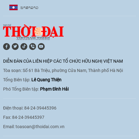
ພາ​ສາ​ລາວ
17:07
|
09/06/2026
[Video] Lào dành ưu tiên hàng đầu cho
quan hệ với Việt Nam
11:01
|
09/06/2026
DIỄN ĐÀN CỦA LIÊN HIỆP CÁC TỔ CHỨC HỮU NGHỊ VIỆT NAM
Tòa soạn: Số 61 Bà Triệu, phường Cửa Nam, Thành phố Hà Nội
[Video] Doanh nghiệp Hoa Kỳ hỗ trợ
Việt Nam xác định danh tính người mất
Tổng Biên tập:
Lê Quang Thiện
tích trong chiến tranh
Phó Tổng Biên tập:
Phạm Đình Hải
20:38
|
02/06/2026
Điện thoại: 84-24-39445396
Fax: 84-24-39445397
Email:
toasoan@thoidai.com.vn