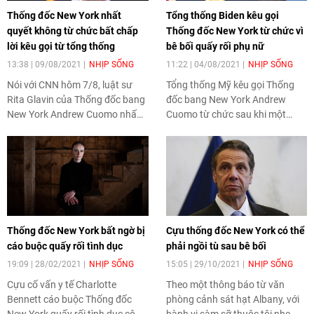
Thống đốc New York nhất
Tổng thống Biden kêu gọi
quyết không từ chức bất chấp
Thống đốc New York từ chức vì
lời kêu gọi từ tổng thống
bê bối quấy rối phụ nữ
13:38 | 09/08/2021
NHỊP SỐNG
11:22 | 04/08/2021
NHỊP SỐNG
Nói với CNN hôm 7/8, luật sư
Tổng thống Mỹ kêu gọi Thống
Rita Glavin của Thống đốc bang
đốc bang New York Andrew
New York Andrew Cuomo nhấn
Cuomo từ chức sau khi một
mạnh ông không nhận thấy
cuộc điều tra cho thấy ông này
thống đốc có ý định từ chức, bất
thật sự có hành vi quấy rối tình
chấp chỉ trích và kêu gọi từ hàng
dục 11 phụ nữ.
loạt lãnh đạo.
Thống đốc New York bất ngờ bị
Cựu thống đốc New York có thể
cáo buộc quấy rối tình dục
phải ngồi tù sau bê bối
19:09 | 28/02/2021
NHỊP SỐNG
15:05 | 29/10/2021
NHỊP SỐNG
Cựu cố vấn y tế Charlotte
Theo một thông báo từ văn
Bennett cáo buộc Thống đốc
phòng cảnh sát hạt Albany, với
New York quấy rối tình dục cô
hành vi sàm sỡ thuộc tội nhẹ