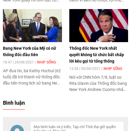
sau khi một nữ trợ lý mới đây đã
loại A, ông Cuomo có thể đối
"tố" ông về hành vi tương tự.
mặt với 1 năm tù giam nếu bị kết
tội.
Bang New York của Mỹ có nữ
Thống đốc New York nhất
thống đốc đầu tiên
quyết không từ chức bất chấp
lời kêu gọi từ tổng thống
18:47 | 24/08/2021
NHỊP SỐNG
13:38 | 09/08/2021
NHỊP SỐNG
AP đưa tin, bà Kathy Hochul (62
tuổi) đã trở thành nữ thống đốc
Nói với CNN hôm 7/8, luật sư
đầu tiên trong lịch sử bang New
Rita Glavin của Thống đốc bang
York vào ngày 24/8.
New York Andrew Cuomo nhấn
mạnh ông không nhận thấy
thống đốc có ý định từ chức, bất
Bình luận
chấp chỉ trích và kêu gọi từ hàng
loạt lãnh đạo.