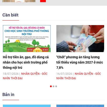
[Video] Trẻ em Đông Á cùng kiến tạo
giải pháp cho những thách thức chung
Cần biết
17:44
|
27/06/2026
[Video] Âm nhạc flamenco gắn kết văn
hoá Việt Nam - Tây Ban Nha
11:10
|
17/06/2026
Hỗ trợ tiền ăn, gạo, đồ dùng cá
"Chốt" phương án tăng lương
nhân cho học sinh trường phổ
tối thiểu vùng năm 2027 ở mức
thông nội trú
7,8%
[Video] Trao tặng Kỷ niệm chương "Vì
hòa bình, hữu nghị giữa các dân tộc"
18/07/2026
NHÂN QUYỀN - GÓC
16/07/2026
NHÂN QUYỀN - GÓC
NHÌN THỜI ĐẠI
NHÌN THỜI ĐẠI
cho Đại sứ Hungary tại Việt Nam
17:25
|
13/06/2026
Bản in
[Video] Nhân dân Việt Nam luôn trân