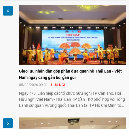
Giao lưu nhân dân góp phần đưa quan hệ Thái Lan - Việt
Nam ngày càng gắn bó, gần gũi
05/08/2026 09:31
HỮU NGHỊ
Ngày 4/8, Liên hiệp các tổ chức hữu nghị TP Cần Thơ, Hội
Hữu nghị Việt Nam - Thái Lan TP Cần Thơ phối hợp với Tổng
Lãnh sự quán Vương quốc Thái Lan tại TP Hồ Chí Minh tổ
chức họp mặt kỷ niệm 50 năm thiết lập quan hệ ngoại giao
Việt Nam - Thái Lan (1976-2026). Tại đây, nhấn mạnh vai trò
của giao lưu nhân dân, Tổng Lãnh sự Thái Lan cho biết các