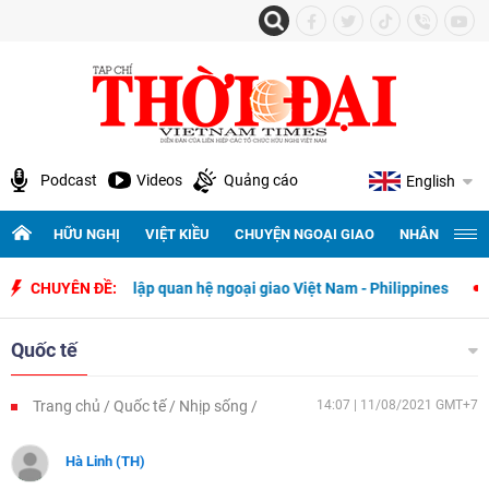
Podcast
Videos
Quảng cáo
English
HỮU NGHỊ
VIỆT KIỀU
CHUYỆN NGOẠI GIAO
NHÂN QUYỀN 
y thiết lập quan hệ ngoại giao Việt Nam - Philippines
CHUYÊN ĐỀ:
500 ngày đ
Quốc tế
Trang chủ
Quốc tế
Nhịp sống
14:07 | 11/08/2021 GMT+7
Hà Linh (TH)