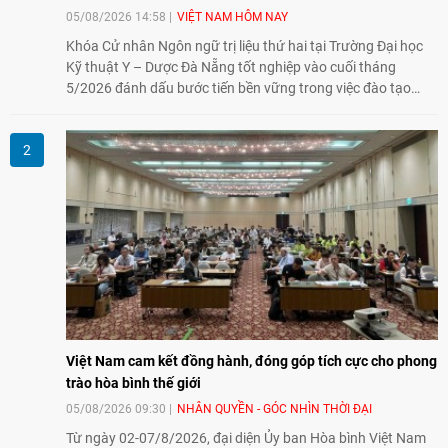
05/08/2026 14:58
VIỆT NAM HÔM NAY
Khóa Cử nhân Ngôn ngữ trị liệu thứ hai tại Trường Đại học
Kỹ thuật Y – Dược Đà Nẵng tốt nghiệp vào cuối tháng
5/2026 đánh dấu bước tiến bền vững trong việc đào tạo
nguồn nhân lực chất lượng cao cho một chuyên ngành trẻ
tại Việt Nam.
Việt Nam cam kết đồng hành, đóng góp tích cực cho phong
trào hòa bình thế giới
05/08/2026 09:30
NHÂN QUYỀN - GÓC NHÌN THỜI ĐẠI
Từ ngày 02-07/8/2026, đại diện Ủy ban Hòa bình Việt Nam