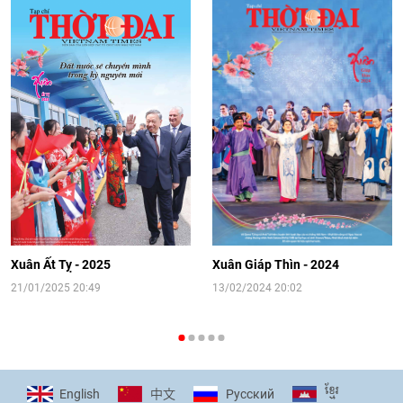
trọng tình cảm của nước Nga
08:02
|
13/06/2026
Video: Cơ hội giao lưu quốc tế cho học
sinh Việt Nam tại trại hè Artek
14:41
|
12/06/2026
[Video] Đối ngoại nhân dân Thủ đô
hướng tới kết nối hiệu quả nguồn lực
người Việt Nam ở nước ngoài
Xuân Ất Tỵ - 2025
Xuân Giáp Thìn - 2024
16:58
|
10/06/2026
21/01/2025 20:49
13/02/2024 20:02
[Video] Plan International đồng hành
cùng thanh thiếu nhi tiên phong ứng
ខ្មែរ
English
Pусский
中文
phó với biến đổi khí hậu