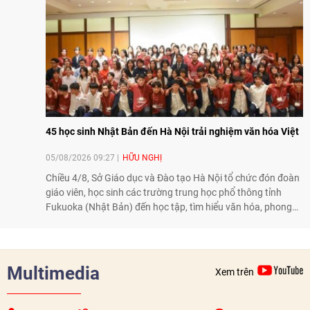
hoạt động trao đổi về văn hóa, giáo dục, du lịch, ẩm thực,
nghệ thuật và giao lưu thanh niên đã góp phần đưa quan hệ
Thái Lan - Việt Nam ngày càng gắn bó, gần gũi.
45 học sinh Nhật Bản đến Hà Nội trải nghiệm văn hóa Việt
05/08/2026 09:27
HỮU NGHỊ
Chiều 4/8, Sở Giáo dục và Đào tạo Hà Nội tổ chức đón đoàn
giáo viên, học sinh các trường trung học phổ thông tỉnh
Fukuoka (Nhật Bản) đến học tập, tìm hiểu văn hóa, phong
tục tập quán Việt Nam.
Multimedia
Xem trên