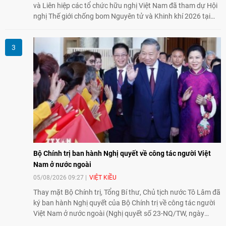
và Liên hiệp các tổ chức hữu nghị Việt Nam đã tham dự Hội
nghị Thế giới chống bom Nguyên tử và Khinh khí 2026 tại
thành phố Hiroshima, Nhật Bản, tiếp tục khẳng định cam kết
đồng hành cùng với phong trào hoà bình của nhân dân
Nhật Bản và thế giới ủng hộ giải trừ vũ khí hạt nhân của Việt
Nam.
Bộ Chính trị ban hành Nghị quyết về công tác người Việt
Nam ở nước ngoài
05/08/2026 09:27
VIỆT KIỀU
Thay mặt Bộ Chính trị, Tổng Bí thư, Chủ tịch nước Tô Lâm đã
ký ban hành Nghị quyết của Bộ Chính trị về công tác người
Việt Nam ở nước ngoài (Nghị quyết số 23-NQ/TW, ngày
02/8/2026).