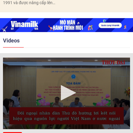
thôn, tổ dân phố hoàn thành
1991 và được nâng cấp lên
trước ngày 10/6/2026.
quan hệ Đối tác chiến lược năm
2018. Hai bên đã tổ chức 5 Hội
nghị Cấp cao vào các năm 2005,
2010, 2016, 2018, 2021.
Videos