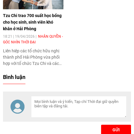
tiếng Việt còn được xem như
thiện điều kiện học tập, phát
chìa khóa giúp người học tiếp
triển văn hóa đọc và nâng cao
Tzu Chi trao 700 suất học bổng
cận văn hóa, mở rộng cơ hội
kỹ năng cho học sinh.
cho học sinh, sinh viên khó
nghề nghiệp và tăng lợi thế cạnh
tranh trong thị trường lao động
khăn ở Hải Phòng
khu vực Đông Nam Á.
18:21 | 19/04/2026
NHÂN QUYỀN -
GÓC NHÌN THỜI ĐẠI
Liên hiệp các tổ chức hữu nghị
thành phố Hải Phòng vừa phối
hợp với tổ chức Tzu Chi và các
đơn vị liên quan tổ chức chương
trình trao 700 suất học bổng
Bình luận
cho học sinh, sinh viên có hoàn
cảnh khó khăn trên địa bàn khu
vực phía Tây thành phố.
GỬI