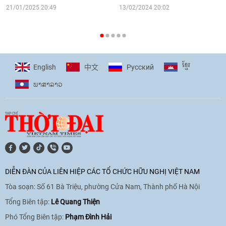
16:58
|
10/06/2026
21/01/2025 20:49
13/02/2024 20:02
[Video] Plan International đồng hành
cùng thanh thiếu nhi tiên phong ứng
ខ្មែរ
English
Pусский
中文
phó với biến đổi khí hậu
ພາ​ສາ​ລາວ
17:07
|
09/06/2026
[Video] Lào dành ưu tiên hàng đầu cho
quan hệ với Việt Nam
11:01
|
09/06/2026
DIỄN ĐÀN CỦA LIÊN HIỆP CÁC TỔ CHỨC HỮU NGHỊ VIỆT NAM
Tòa soạn: Số 61 Bà Triệu, phường Cửa Nam, Thành phố Hà Nội
[Video] Doanh nghiệp Hoa Kỳ hỗ trợ
Việt Nam xác định danh tính người mất
Tổng Biên tập:
Lê Quang Thiện
tích trong chiến tranh
Phó Tổng Biên tập:
Phạm Đình Hải
20:38
|
02/06/2026