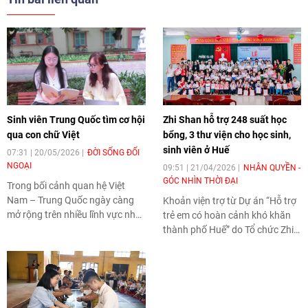
Sinh viên Trung Quốc tìm cơ hội
Zhi Shan hỗ trợ 248 suất học
qua con chữ Việt
bổng, 3 thư viện cho học sinh,
sinh viên ở Huế
07:31 | 20/05/2026
ĐỜI SỐNG ĐỐI
NGOẠI
09:51 | 21/04/2026
NHÂN QUYỀN -
GÓC NHÌN THỜI ĐẠI
Trong bối cảnh quan hệ Việt
Nam – Trung Quốc ngày càng
Khoản viện trợ từ Dự án “Hỗ trợ
mở rộng trên nhiều lĩnh vực như
trẻ em có hoàn cảnh khó khăn
giáo dục, thương mại, du lịch và
thành phố Huế” do Tổ chức Zhi
giao lưu nhân dân, tiếng Việt
Shan Foundation (Đài Loan -
đang dần trở thành một “công
Trung Quốc) tài trợ có tổng giá
cụ mềm” thu hút nhiều sinh viên
trị 1,5 tỷ đồng (tương đương
Trung Quốc theo học. Không chỉ
59.873 USD) tập trung vào các
đơn thuần là một ngoại ngữ,
nội dung: hỗ trợ giáo dục, cải