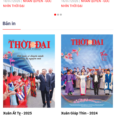
hòa bình, hữu nghị giữa các dân tộc"
18/07/2026
NHÂN QUYỀN - GÓC
16/07/2026
NHÂN QUYỀN - GÓC
NHÌN THỜI ĐẠI
NHÌN THỜI ĐẠI
cho Đại sứ Hungary tại Việt Nam
17:25
|
13/06/2026
Bản in
[Video] Nhân dân Việt Nam luôn trân
trọng tình cảm của nước Nga
08:02
|
13/06/2026
Video: Cơ hội giao lưu quốc tế cho học
sinh Việt Nam tại trại hè Artek
14:41
|
12/06/2026
[Video] Đối ngoại nhân dân Thủ đô
hướng tới kết nối hiệu quả nguồn lực
người Việt Nam ở nước ngoài
Xuân Ất Tỵ - 2025
Xuân Giáp Thìn - 2024