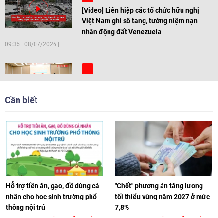
[Video] Liên hiệp các tổ chức hữu nghị
Việt Nam ghi sổ tang, tưởng niệm nạn
nhân động đất Venezuela
09:35
|
08/07/2026
[Video] Trẻ em Đông Á cùng kiến tạo
giải pháp cho những thách thức chung
Cần biết
17:44
|
27/06/2026
[Video] Âm nhạc flamenco gắn kết văn
hoá Việt Nam - Tây Ban Nha
11:10
|
17/06/2026
Hỗ trợ tiền ăn, gạo, đồ dùng cá
"Chốt" phương án tăng lương
nhân cho học sinh trường phổ
tối thiểu vùng năm 2027 ở mức
thông nội trú
7,8%
[Video] Trao tặng Kỷ niệm chương "Vì