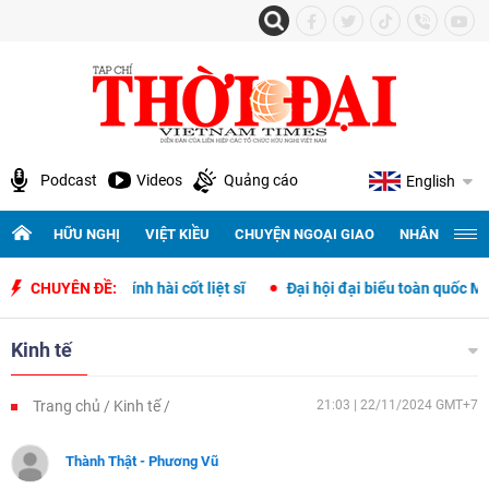
Podcast
Videos
Quảng cáo
English
HỮU NGHỊ
VIỆT KIỀU
CHUYỆN NGOẠI GIAO
NHÂN QUYỀN 
 danh tính hài cốt liệt sĩ
CHUYÊN ĐỀ:
Đại hội đại biểu toàn quốc Mặt trận Tổ 
Kinh tế
Trang chủ
Kinh tế
21:03 | 22/11/2024 GMT+7
Thành Thật - Phương Vũ