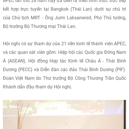
APEC lần thứ 28 năm nay đã diễn ra theo hình thức trực tiếp
kết hợp trực tuyến tại Bangkok (Thái Lan) dưới sự chủ trì
của Chủ tịch MRT - Ông Jurin Laksanwisit, Phó Thủ tướng,
Bộ trưởng Bộ Thương mại Thái Lan.
Hội nghị có sự tham dự của 21 nền kinh tế thành viên APEC,
và các quan sát viên gồm: Hiệp hội các Quốc gia Đông Nam
Á (ASEAN), Hội đồng Hợp tác Kinh tế Châu Á - Thái Bình
Dương (PECC) và Diễn đàn các đảo Thái Bình Dương (PIF).
Đoàn Việt Nam do Thứ trưởng Bộ Công Thương Trần Quốc
Khánh dẫn đầu tham dự Hội nghị.