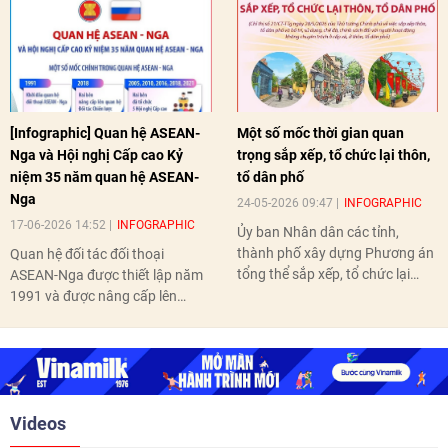
[Infographic] Quan hệ ASEAN-
Một số mốc thời gian quan
Nga và Hội nghị Cấp cao Kỷ
trọng sắp xếp, tổ chức lại thôn,
niệm 35 năm quan hệ ASEAN-
tổ dân phố
Nga
24-05-2026 09:47
INFOGRAPHIC
17-06-2026 14:52
INFOGRAPHIC
Ủy ban Nhân dân các tỉnh,
thành phố xây dựng Phương án
Quan hệ đối tác đối thoại
tổng thể sắp xếp, tổ chức lại
ASEAN-Nga được thiết lập năm
thôn, tổ dân phố hoàn thành
1991 và được nâng cấp lên
trước ngày 10/6/2026.
quan hệ Đối tác chiến lược năm
2018. Hai bên đã tổ chức 5 Hội
nghị Cấp cao vào các năm 2005,
2010, 2016, 2018, 2021.
Videos