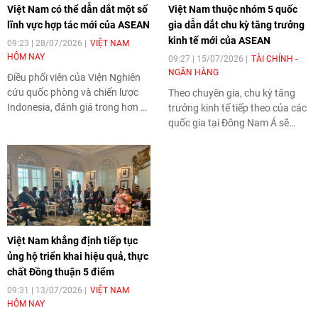
Việt Nam có thể dẫn dắt một số
Việt Nam thuộc nhóm 5 quốc
lĩnh vực hợp tác mới của ASEAN
gia dẫn dắt chu kỳ tăng trưởng
kinh tế mới của ASEAN
09:23 | 28/07/2026
VIỆT NAM
HÔM NAY
09:27 | 15/07/2026
TÀI CHÍNH -
NGÂN HÀNG
Điều phối viên của Viện Nghiên
cứu quốc phòng và chiến lược
Theo chuyên gia, chu kỳ tăng
Indonesia, đánh giá trong hơn 3
trưởng kinh tế tiếp theo của các
thập kỷ tham gia ASEAN, Việt
quốc gia tại Đông Nam Á sẽ
Nam đã có nhiều đóng góp nổi
được định hình bởi nhóm 5
bật đối với tiến trình xây dựng
nước, bao gồm Việt Nam,
Cộng đồng ASEAN.
Malaysia, Indonesia, Thái Lan và
Philippines.
Việt Nam khẳng định tiếp tục
ủng hộ triển khai hiệu quả, thực
chất Đồng thuận 5 điểm
09:31 | 13/07/2026
VIỆT NAM
HÔM NAY