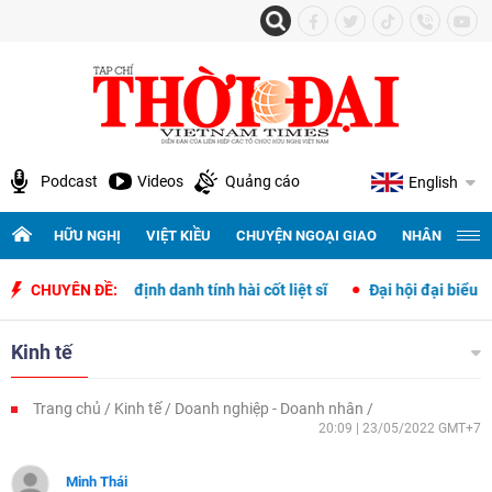
Podcast
Videos
Quảng cáo
English
HỮU NGHỊ
VIỆT KIỀU
CHUYỆN NGOẠI GIAO
NHÂN QUYỀN 
ập và xác định danh tính hài cốt liệt sĩ
CHUYÊN ĐỀ:
Đại hội đại biểu toàn quố
Kinh tế
Trang chủ
Kinh tế
Doanh nghiệp - Doanh nhân
20:09 | 23/05/2022 GMT+7
Minh Thái