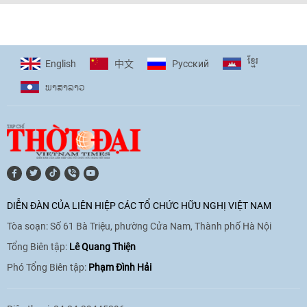
[Video] Trẻ em Đông Á cùng kiến tạo
giải pháp cho những thách thức chung
17:44
|
27/06/2026
ខ្មែរ
English
Pусский
中文
ພາ​ສາ​ລາວ
[Video] Âm nhạc flamenco gắn kết văn
hoá Việt Nam - Tây Ban Nha
11:10
|
17/06/2026
[Video] Trao tặng Kỷ niệm chương "Vì
hòa bình, hữu nghị giữa các dân tộc"
DIỄN ĐÀN CỦA LIÊN HIỆP CÁC TỔ CHỨC HỮU NGHỊ VIỆT NAM
cho Đại sứ Hungary tại Việt Nam
Tòa soạn: Số 61 Bà Triệu, phường Cửa Nam, Thành phố Hà Nội
17:25
|
13/06/2026
Tổng Biên tập:
Lê Quang Thiện
Phó Tổng Biên tập:
Phạm Đình Hải
[Video] Nhân dân Việt Nam luôn trân
trọng tình cảm của nước Nga