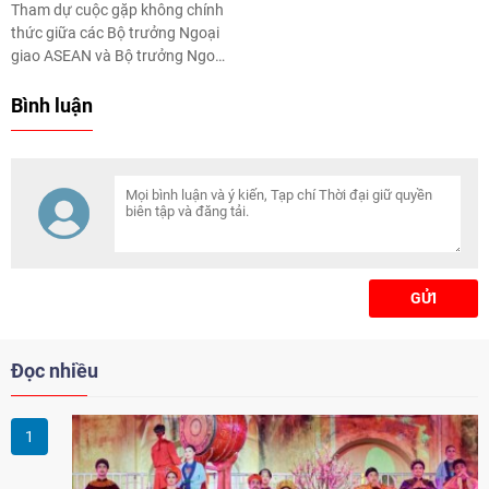
Tham dự cuộc gặp không chính
thức giữa các Bộ trưởng Ngoại
giao ASEAN và Bộ trưởng Ngoại
giao Myanmar, Việt Nam khẳng
định tiếp tục ủng hộ triển khai
Bình luận
hiệu quả, thực chất Đồng thuận
5 điểm, đồng thời đề xuất tăng
cường đối thoại và phối hợp hỗ
trợ Myanmar hướng tới hòa
bình, ổn định và phát triển bền
vững.
GỬI
Đọc nhiều