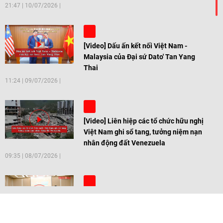
21:47
|
10/07/2026
[Video] Dấu ấn kết nối Việt Nam -
Malaysia của Đại sứ Dato' Tan Yang
Thai
11:24
|
09/07/2026
[Video] Liên hiệp các tổ chức hữu nghị
Việt Nam ghi sổ tang, tưởng niệm nạn
nhân động đất Venezuela
09:35
|
08/07/2026
[Video] Trẻ em Đông Á cùng kiến tạo
giải pháp cho những thách thức chung
17:44
|
27/06/2026