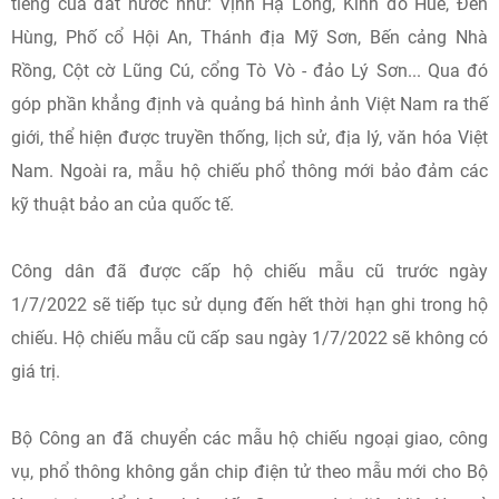
tiếng của đất nước như: Vịnh Hạ Long, Kinh đô Huế, Đền
Hùng, Phố cổ Hội An, Thánh địa Mỹ Sơn, Bến cảng Nhà
Rồng, Cột cờ Lũng Cú, cổng Tò Vò - đảo Lý Sơn... Qua đó
góp phần khẳng định và quảng bá hình ảnh Việt Nam ra thế
giới, thể hiện được truyền thống, lịch sử, địa lý, văn hóa Việt
Nam. Ngoài ra, mẫu hộ chiếu phổ thông mới bảo đảm các
kỹ thuật bảo an của quốc tế.
Công dân đã được cấp hộ chiếu mẫu cũ trước ngày
1/7/2022 sẽ tiếp tục sử dụng đến hết thời hạn ghi trong hộ
chiếu. Hộ chiếu mẫu cũ cấp sau ngày 1/7/2022 sẽ không có
giá trị.
Bộ Công an đã chuyển các mẫu hộ chiếu ngoại giao, công
vụ, phổ thông không gắn chip điện tử theo mẫu mới cho Bộ