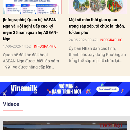
[Infographic] Quan hệ ASEAN-
Một số mốc thời gian quan
Nga và Hội nghị Cấp cao Kỷ
trọng sắp xếp, tổ chức lại thôn,
niệm 35 năm quan hệ ASEAN-
tổ dân phố
Nga
24-05-2026 09:47
INFOGRAPHIC
17-06-2026 14:52
INFOGRAPHIC
Ủy ban Nhân dân các tỉnh,
thành phố xây dựng Phương án
Quan hệ đối tác đối thoại
tổng thể sắp xếp, tổ chức lại
ASEAN-Nga được thiết lập năm
thôn, tổ dân phố hoàn thành
1991 và được nâng cấp lên
trước ngày 10/6/2026.
quan hệ Đối tác chiến lược năm
2018. Hai bên đã tổ chức 5 Hội
nghị Cấp cao vào các năm 2005,
2010, 2016, 2018, 2021.
Videos