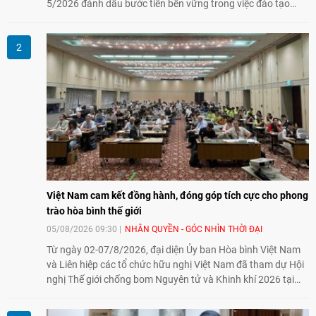
5/2026 đánh dấu bước tiến bền vững trong việc đào tạo
nguồn nhân lực chất lượng cao cho một chuyên ngành trẻ
tại Việt Nam.
Việt Nam cam kết đồng hành, đóng góp tích cực cho phong
trào hòa bình thế giới
05/08/2026 09:30
NHÂN QUYỀN - GÓC NHÌN THỜI ĐẠI
Từ ngày 02-07/8/2026, đại diện Ủy ban Hòa bình Việt Nam
và Liên hiệp các tổ chức hữu nghị Việt Nam đã tham dự Hội
nghị Thế giới chống bom Nguyên tử và Khinh khí 2026 tại
thành phố Hiroshima, Nhật Bản, tiếp tục khẳng định cam kết
đồng hành cùng với phong trào hoà bình của nhân dân