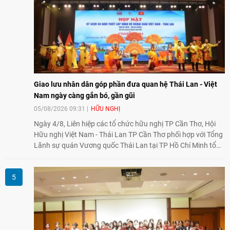
Giao lưu nhân dân góp phần đưa quan hệ Thái Lan - Việt
Nam ngày càng gắn bó, gần gũi
05/08/2026 09:31
HỮU NGHỊ
Ngày 4/8, Liên hiệp các tổ chức hữu nghị TP Cần Thơ, Hội
Hữu nghị Việt Nam - Thái Lan TP Cần Thơ phối hợp với Tổng
Lãnh sự quán Vương quốc Thái Lan tại TP Hồ Chí Minh tổ
chức họp mặt kỷ niệm 50 năm thiết lập quan hệ ngoại giao
Việt Nam - Thái Lan (1976-2026). Tại đây, nhấn mạnh vai trò
của giao lưu nhân dân, Tổng Lãnh sự Thái Lan cho biết các
hoạt động trao đổi về văn hóa, giáo dục, du lịch, ẩm thực,
nghệ thuật và giao lưu thanh niên đã góp phần đưa quan hệ
Thái Lan - Việt Nam ngày càng gắn bó, gần gũi.