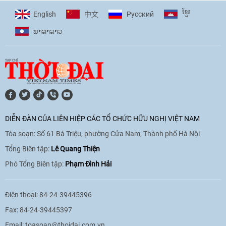
ខ្មែរ
English
Pусский
中文
ພາ​ສາ​ລາວ
[Video] Âm nhạc flamenco gắn kết văn
hoá Việt Nam - Tây Ban Nha
11:10
|
17/06/2026
[Video] Trao tặng Kỷ niệm chương "Vì
hòa bình, hữu nghị giữa các dân tộc"
DIỄN ĐÀN CỦA LIÊN HIỆP CÁC TỔ CHỨC HỮU NGHỊ VIỆT NAM
cho Đại sứ Hungary tại Việt Nam
Tòa soạn: Số 61 Bà Triệu, phường Cửa Nam, Thành phố Hà Nội
17:25
|
13/06/2026
Tổng Biên tập:
Lê Quang Thiện
Phó Tổng Biên tập:
Phạm Đình Hải
[Video] Nhân dân Việt Nam luôn trân
trọng tình cảm của nước Nga
Điện thoại: 84-24-39445396
08:02
|
13/06/2026
Fax: 84-24-39445397
Email:
toasoan@thoidai.com.vn