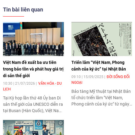
Tin bài liên quan
Việt Nam đề xuất ba ưu tiên
Triển lãm “Việt Nam, Phong
trong bảo tồn và phát huy giá trị
cảnh của ký ức” tại Nhật Bản
di sản thế giới
09:10 | 15/09/2025
ĐỜI SỐNG ĐỐI
NGOẠI
10:30 | 21/07/2026
VĂN HÓA - DU
LỊCH
Bảo tàng Mỹ thuật tại Nhật Bản
tổ chức triển lãm "Việt Nam,
Tại Kỳ họp lần thứ 48 Ủy ban Di
Phong cảnh của ký ức" từ ngày
sản thế giới của UNESCO diễn ra
13/9 đến 9/11/2025 tại
tại Busan (Hàn Quốc), Việt Nam
Fukuoka, Nhật Bản.
đề xuất ba ưu tiên nhằm tăng
cường hợp tác quốc tế, thúc đẩy
bảo tồn dựa trên cơ sở khoa học