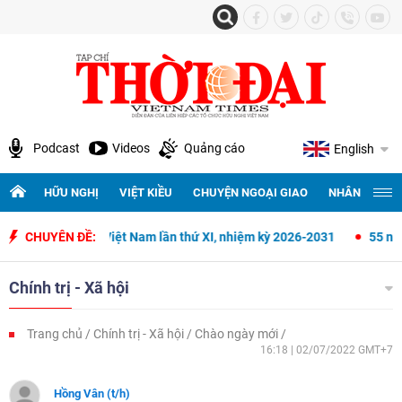
Podcast
Videos
Quảng cáo
English
HỮU NGHỊ
VIỆT KIỀU
CHUYỆN NGOẠI GIAO
NHÂN QUYỀN 
n Tổ quốc Việt Nam lần thứ XI, nhiệm kỳ 2026-2031
CHUYÊN ĐỀ:
55 năm thiết l
Chính trị - Xã hội
Trang chủ
Chính trị - Xã hội
Chào ngày mới
16:18 | 02/07/2022 GMT+7
Hồng Vân (t/h)