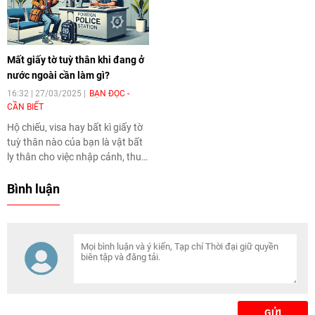
và ứng dụng có trách nhiệm
công nghệ số, trí tuệ nhân tạo
trong bảo vệ di sản.
Mất giấy tờ tuỳ thân khi đang ở
nước ngoài cần làm gì?
16:32 | 27/03/2025
BẠN ĐỌC -
CẦN BIẾT
Hộ chiếu, visa hay bất kì giấy tờ
tuỳ thân nào của bạn là vật bất
ly thân cho việc nhập cảnh, thuê
khách sạn, di chuyển trong
chuyến đi của bạn. Nếu chẳng
Bình luận
may làm mất giấy tờ ở nước
ngoài thì bạn sẽ cần phải làm
những gì? Cùng lưu ngay cách
xử lý tình huống này nhé.
GỬI