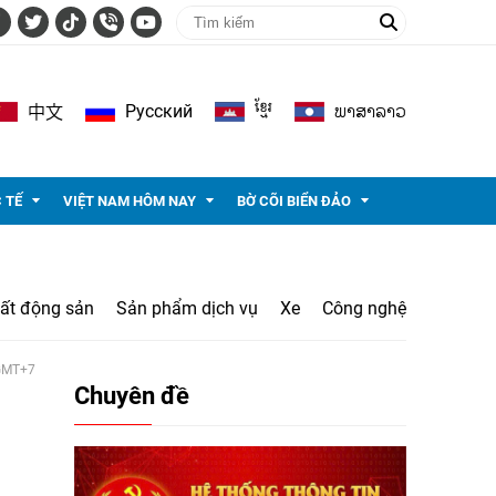
ខ្មែរ
ພາ​ສາ​ລາວ
Pусский
中文
 TẾ
VIỆT NAM HÔM NAY
BỜ CÕI BIỂN ĐẢO
ất động sản
Sản phẩm dịch vụ
Xe
Công nghệ
 GMT+7
Chuyên đề