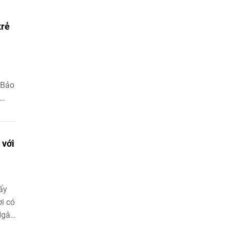
trẻ
 Bảo
c em
c mơ
 với
 em
khỏe
ẩy
i có
Ngân