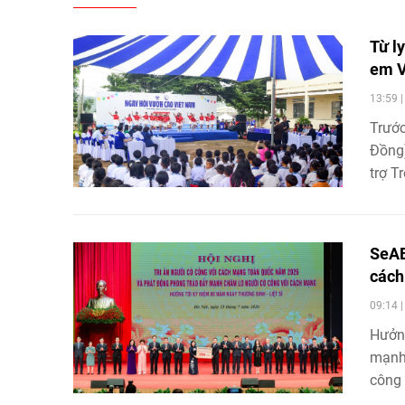
Từ ly
em V
13:59 
Trước
Đồng)
trợ T
thiết
được 
tương
SeAB
Vươn 
các
cả nư
09:14 
mạnh 
Hưởng
mạnh 
công
hàng