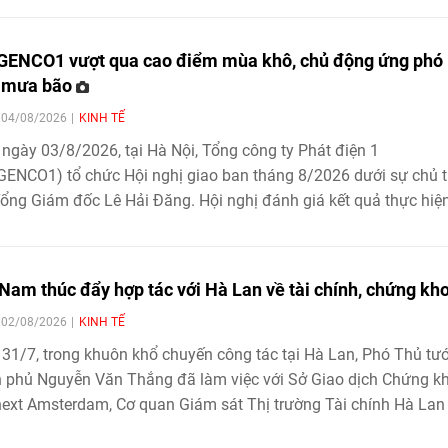
lo người có công với cách mạng hướng tới kỷ niệm 80 năm Ng
g binh - Liệt sĩ (27/7/1947 - 27/7/2027).
ENCO1 vượt qua cao điểm mùa khô, chủ động ứng phó
 mưa bão
| 04/08/2026
KINH TẾ
ngày 03/8/2026, tại Hà Nội, Tổng công ty Phát điện 1
ENCO1) tổ chức Hội nghị giao ban tháng 8/2026 dưới sự chủ t
ổng Giám đốc Lê Hải Đăng. Hội nghị đánh giá kết quả thực hiệ
 vụ sản xuất kinh doanh, đầu tư xây dựng tháng 7 và 7 tháng 
2026, ghi nhận EVNGENCO1 đã vượt qua giai đoạn cao điểm 
đồng thời đề ra các nhiệm vụ, giải pháp trọng tâm nhằm chủ độ
 Nam thúc đẩy hợp tác với Hà Lan về tài chính, chứng kh
hó với mùa mưa bão, nâng cao hiệu quả vận hành và quyết tâ
| 02/08/2026
KINH TẾ
thành các mục tiêu sản xuất kinh doanh năm 2026.
31/7, trong khuôn khổ chuyến công tác tại Hà Lan, Phó Thủ tư
 phủ Nguyễn Văn Thắng đã làm việc với Sở Giao dịch Chứng k
ext Amsterdam, Cơ quan Giám sát Thị trường Tài chính Hà Lan
oàn APM Terminals, nhằm thúc đẩy hợp tác trong phát triển thị