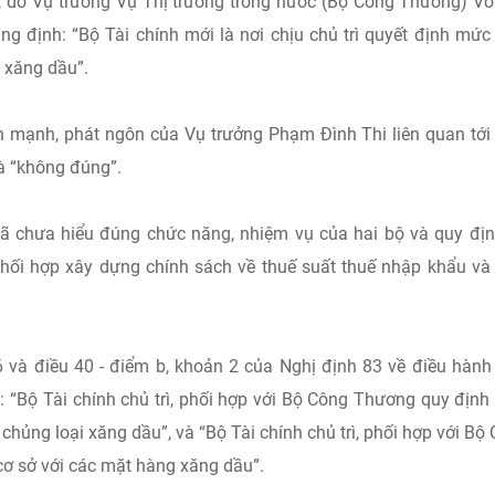
h, do Vụ trưởng Vụ Thị trường trong nước (Bộ Công Thương) Vo
ng định: “Bộ Tài chính mới là nơi chịu chủ trì quyết định mức
 xăng dầu”.
mạnh, phát ngôn của Vụ trưởng Phạm Đình Thi liên quan tới
là “không đúng”.
 đã chưa hiểu đúng chức năng, nhiệm vụ của hai bộ và quy địn
 phối hợp xây dựng chính sách về thuế suất thuế nhập khẩu và
36 và điều 40 - điểm b, khoản 2 của Nghị định 83 về điều hành
: “Bộ Tài chính chủ trì, phối hợp với Bộ Công Thương quy địn
chủng loại xăng dầu”, và “Bộ Tài chính chủ trì, phối hợp với Bộ
ơ sở với các mặt hàng xăng dầu”.