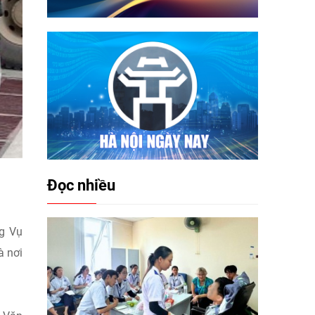
Đọc nhiều
ng Vụ
à nơi