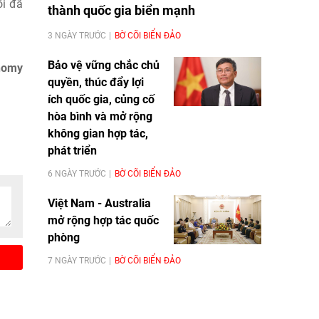
ối đã
thành quốc gia biển mạnh
3 NGÀY TRƯỚC
BỜ CÕI BIỂN ĐẢO
Bảo vệ vững chắc chủ
nomy
quyền, thúc đẩy lợi
ích quốc gia, củng cố
hòa bình và mở rộng
không gian hợp tác,
phát triển
6 NGÀY TRƯỚC
BỜ CÕI BIỂN ĐẢO
Việt Nam - Australia
mở rộng hợp tác quốc
phòng
7 NGÀY TRƯỚC
BỜ CÕI BIỂN ĐẢO