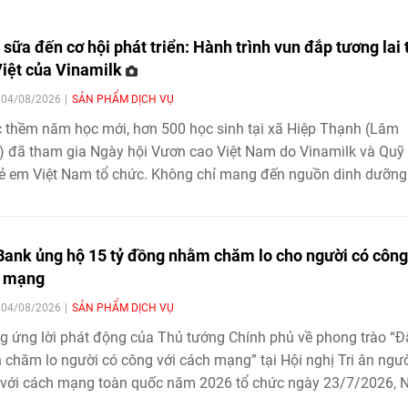
 sữa đến cơ hội phát triển: Hành trình vun đắp tương lai 
iệt của Vinamilk
| 04/08/2026
SẢN PHẨM DỊCH VỤ
 thềm năm học mới, hơn 500 học sinh tại xã Hiệp Thạnh (Lâm
 đã tham gia Ngày hội Vươn cao Việt Nam do Vinamilk và Quỹ
rẻ em Việt Nam tổ chức. Không chỉ mang đến nguồn dinh dưỡng
 thực cho trẻ em địa phương, chương trình còn tạo cơ hội để cá
vui chơi, vận động, khám phá tri thức và nuôi dưỡng những ướ
 lai. Hoạt động nối dài hành trình gần hai thập kỷ của Quỹ sữa
ank ủng hộ 15 tỷ đồng nhằm chăm lo cho người có công
cao Việt Nam nhằm lan tỏa cơ hội tiếp cận dinh dưỡng cho trẻ
h mạng
ớc, góp phần hiện thực hóa khát vọng về một thế hệ Việt Nam 
| 04/08/2026
SẢN PHẨM DỊCH VỤ
và phát triển toàn diện.
 ứng lời phát động của Thủ tướng Chính phủ về phong trào “Đ
chăm lo người có công với cách mạng” tại Hội nghị Tri ân ngườ
 với cách mạng toàn quốc năm 2026 tổ chức ngày 23/7/2026, 
 TMCP Đông Nam Á (SeABank) đã ủng hộ 15 tỷ đồng góp phần