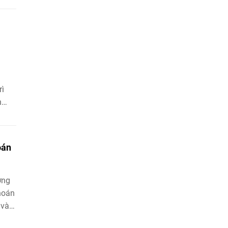
ày
rì
n
đầu
mùa
ng
oán
m
ớng
hoán
 và