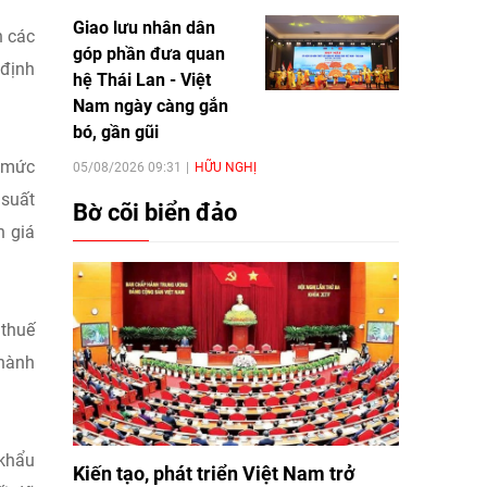
Giao lưu nhân dân
n các
góp phần đưa quan
 định
hệ Thái Lan - Việt
Nam ngày càng gắn
bó, gần gũi
g mức
05/08/2026 09:31
HỮU NGHỊ
 suất
Bờ cõi biển đảo
h giá
 thuế
 hành
 khẩu
Kiến tạo, phát triển Việt Nam trở