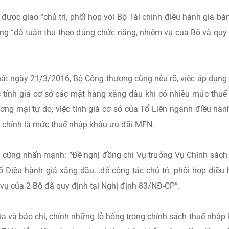
ược giao “chủ trì, phối hợp với Bộ Tài chính điều hành giá bá
ng “đã tuân thủ theo đúng chức năng, nhiệm vụ của Bộ và quy
hất ngày 21/3/2016, Bộ Công thương cũng nêu rõ, việc áp dụn
 tính giá cơ sở các mặt hàng xăng dầu khi có nhiều mức thuế
ng mại tự do, việc tính giá cơ sở của Tổ Liên ngành điều hàn
 chính là mức thuế nhập khẩu ưu đãi MFN.
 cũng nhấn mạnh: “Đề nghị đồng chí Vụ trưởng Vụ Chính sách
Tổ Điều hành giá xăng dầu...để công tác chủ trì, phối hợp điều
vụ của 2 Bộ đã quy định tại Nghị định 83/NĐ-CP”.
gia và báo chí, chính những lỗ hổng trong chính sách thuế nhập