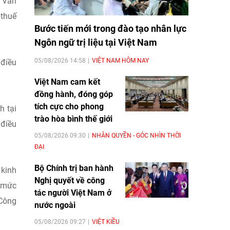
̃ Văn
 thuế
Bước tiến mới trong đào tạo nhân lực
Ngôn ngữ trị liệu tại Việt Nam
05/08/2026 14:58
VIỆT NAM HÔM NAY
 điều
Việt Nam cam kết
đồng hành, đóng góp
tích cực cho phong
h tại
trào hòa bình thế giới
 điều
05/08/2026 09:30
NHÂN QUYỀN - GÓC NHÌN THỜI
ĐẠI
Bộ Chính trị ban hành
 kinh
Nghị quyết về công
h mức
tác người Việt Nam ở
 Công
nước ngoài
05/08/2026 09:27
VIỆT KIỀU