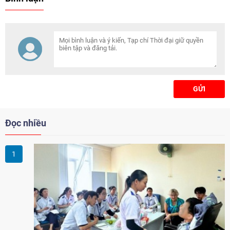
Đại sứ đánh giá năm 2025 là
năm phát triển vượt bậc của
quan hệ song phương, năm
2026 sẽ là thời điểm then chốt
để hai nước tăng cường kết nối
chiến lược.
GỬI
Đọc nhiều