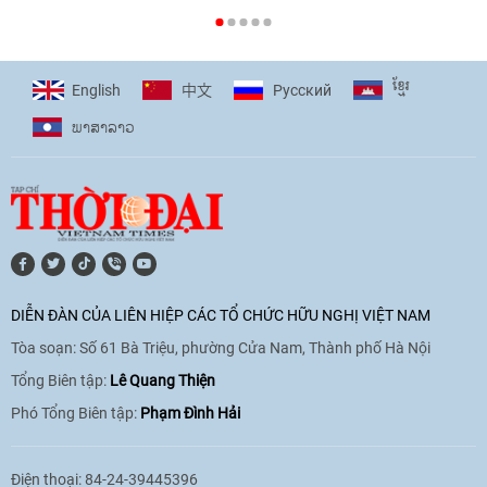
[Video] Plan International đồng hành
cùng thanh thiếu nhi tiên phong ứng
ខ្មែរ
English
Pусский
中文
phó với biến đổi khí hậu
ພາ​ສາ​ລາວ
17:07
|
09/06/2026
[Video] Lào dành ưu tiên hàng đầu cho
quan hệ với Việt Nam
11:01
|
09/06/2026
DIỄN ĐÀN CỦA LIÊN HIỆP CÁC TỔ CHỨC HỮU NGHỊ VIỆT NAM
Tòa soạn: Số 61 Bà Triệu, phường Cửa Nam, Thành phố Hà Nội
[Video] Doanh nghiệp Hoa Kỳ hỗ trợ
Việt Nam xác định danh tính người mất
Tổng Biên tập:
Lê Quang Thiện
tích trong chiến tranh
Phó Tổng Biên tập:
Phạm Đình Hải
20:38
|
02/06/2026
Điện thoại: 84-24-39445396