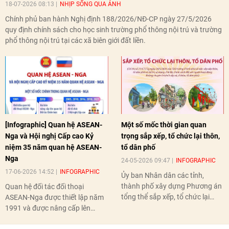
18-07-2026 08:13
NHỊP SỐNG QUA ẢNH
Chính phủ ban hành Nghị định 188/2026/NĐ-CP ngày 27/5/2026
quy định chính sách cho học sinh trường phổ thông nội trú và trường
phổ thông nội trú tại các xã biên giới đất liền.
[Infographic] Quan hệ ASEAN-
Một số mốc thời gian quan
Nga và Hội nghị Cấp cao Kỷ
trọng sắp xếp, tổ chức lại thôn,
niệm 35 năm quan hệ ASEAN-
tổ dân phố
Nga
24-05-2026 09:47
INFOGRAPHIC
17-06-2026 14:52
INFOGRAPHIC
Ủy ban Nhân dân các tỉnh,
thành phố xây dựng Phương án
Quan hệ đối tác đối thoại
tổng thể sắp xếp, tổ chức lại
ASEAN-Nga được thiết lập năm
thôn, tổ dân phố hoàn thành
1991 và được nâng cấp lên
trước ngày 10/6/2026.
quan hệ Đối tác chiến lược năm