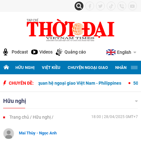
Podcast
Videos
Quảng cáo
English
HỮU NGHỊ
VIỆT KIỀU
CHUYỆN NGOẠI GIAO
NHÂN QUYỀN 
 lập quan hệ ngoại giao Việt Nam - Philippines
CHUYÊN ĐỀ:
500 ngày đêm tìm k
Hữu nghị
Trang chủ
Hữu nghị
18:00 | 28/04/2025 GMT+7
Mai Thùy - Ngọc Anh