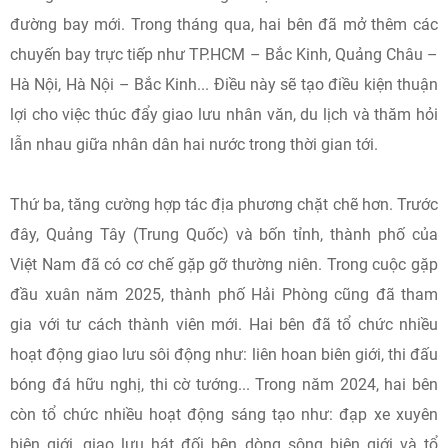
đường bay mới. Trong tháng qua, hai bên đã mở thêm các
chuyến bay trực tiếp như TP.HCM – Bắc Kinh, Quảng Châu –
Hà Nội, Hà Nội – Bắc Kinh... Điều này sẽ tạo điều kiện thuận
lợi cho việc thúc đẩy giao lưu nhân văn, du lịch và thăm hỏi
lẫn nhau giữa nhân dân hai nước trong thời gian tới.
Thứ ba, tăng cường hợp tác địa phương chặt chẽ hơn. Trước
đây, Quảng Tây (Trung Quốc) và bốn tỉnh, thành phố của
Việt Nam đã có cơ chế gặp gỡ thường niên. Trong cuộc gặp
đầu xuân năm 2025, thành phố Hải Phòng cũng đã tham
gia với tư cách thành viên mới. Hai bên đã tổ chức nhiều
hoạt động giao lưu sôi động như: liên hoan biên giới, thi đấu
bóng đá hữu nghị, thi cờ tướng... Trong năm 2024, hai bên
còn tổ chức nhiều hoạt động sáng tạo như: đạp xe xuyên
biên giới, giao lưu hát đối bên dòng sông biên giới và tổ