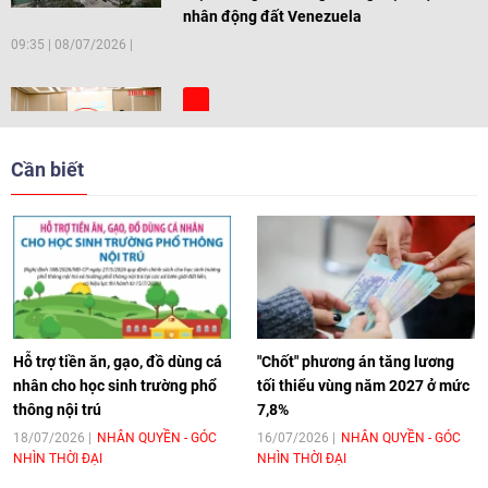
nhân động đất Venezuela
09:35
|
08/07/2026
[Video] Trẻ em Đông Á cùng kiến tạo
giải pháp cho những thách thức chung
Cần biết
17:44
|
27/06/2026
[Video] Âm nhạc flamenco gắn kết văn
hoá Việt Nam - Tây Ban Nha
11:10
|
17/06/2026
Hỗ trợ tiền ăn, gạo, đồ dùng cá
"Chốt" phương án tăng lương
nhân cho học sinh trường phổ
tối thiểu vùng năm 2027 ở mức
thông nội trú
7,8%
[Video] Trao tặng Kỷ niệm chương "Vì
hòa bình, hữu nghị giữa các dân tộc"
18/07/2026
NHÂN QUYỀN - GÓC
16/07/2026
NHÂN QUYỀN - GÓC
NHÌN THỜI ĐẠI
NHÌN THỜI ĐẠI
cho Đại sứ Hungary tại Việt Nam