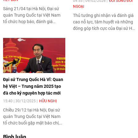
09:55 | 09/02/2026
ĐỜI SỐNG ĐỐI
NGOẠI
Sáng 21/04 tại Hà Nội, Đại sứ
quán Trung Quốc tại Việt Nam
Thủ tướng ghi nhận và đánh giá
tổ chức họp báo, đánh giá
cao nỗ lực, tâm huyết và những
chuyến thăm Trung Quốc của
đóng góp tích cực của Đại sứ Hà
Tổng Bí thư, Chủ tịch nước Tô
Vĩ và Đại sứ quán Trung Quốc tại
Lâm. Đại sứ Trung Quốc Hà Vĩ
Việt Nam đối với những tiến triển
nhấn mạnh, chuyến thăm mở ra
trong quan hệ song phương.
động lực mới, thúc đẩy hợp tác
thực chất và kết nối chiến lược
giữa hai nước.
Đại sứ Trung Quốc Hà Vĩ: Quan
hệ Việt – Trung năm 2025 tạo
đà cho kỷ nguyên hợp tác mới
15:40 | 30/12/2025
HỮU NGHỊ
Chiều 29/12 tại Hà Nội, Đại sứ
quán Trung Quốc tại Việt Nam
tổ chức buổi gặp mặt báo chí,
nhìn lại quan hệ hợp tác trong
năm 2025 và triển vọng 2026.
Bình luận