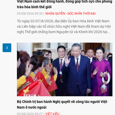
Việt Nam cam kết đồng hành, đóng góp tích cực cho phong
trào hòa bình thế giới
05/08/2026 09:30
NHÂN QUYỀN - GÓC NHÌN THỜI ĐẠI
Từ ngày 02-07/8/2026, đại diện Ủy ban Hòa bình Việt Nam
và Liên hiệp các tổ chức hữu nghị Việt Nam đã tham dự Hội
nghị Thế giới chống bom Nguyên tử và Khinh khí 2026 tại
thành phố Hiroshima, Nhật Bản, tiếp tục khẳng định cam kết
đồng hành cùng với phong trào hoà bình của nhân dân
Nhật Bản và thế giới ủng hộ giải trừ vũ khí hạt nhân của Việt
Nam.
Bộ Chính trị ban hành Nghị quyết về công tác người Việt
Nam ở nước ngoài
05/08/2026 09:27
VIỆT KIỀU