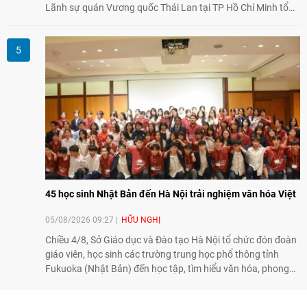
Lãnh sự quán Vương quốc Thái Lan tại TP Hồ Chí Minh tổ
chức họp mặt kỷ niệm 50 năm thiết lập quan hệ ngoại giao
Việt Nam - Thái Lan (1976-2026). Tại đây, nhấn mạnh vai trò
của giao lưu nhân dân, Tổng Lãnh sự Thái Lan cho biết các
hoạt động trao đổi về văn hóa, giáo dục, du lịch, ẩm thực,
nghệ thuật và giao lưu thanh niên đã góp phần đưa quan hệ
Thái Lan - Việt Nam ngày càng gắn bó, gần gũi.
45 học sinh Nhật Bản đến Hà Nội trải nghiệm văn hóa Việt
05/08/2026 09:27
HỮU NGHỊ
Chiều 4/8, Sở Giáo dục và Đào tạo Hà Nội tổ chức đón đoàn
giáo viên, học sinh các trường trung học phổ thông tỉnh
Fukuoka (Nhật Bản) đến học tập, tìm hiểu văn hóa, phong
tục tập quán Việt Nam.